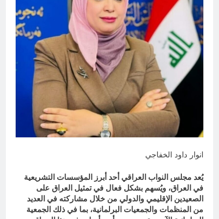
بالعراق (جر الشيعة..لحرب مع سوريا
8 ساعات Ago
الجولاني) و(قصف السعودية) و(استهداف
ماذا لو..تحليل حالة البنية الأسلامية
الامريكان..والتهديد باجتياح الكويت)
بأستبعاد العترة النبوية الطاهرة من
المشهد الأسلامي..!!
8 ساعات Ago
انوار داود الخفاجي
يُعد مجلس النواب العراقي أحد أبرز المؤسسات التشريعية
في العراق، ويُسهم بشكل فعال في تمثيل العراق على
الصعيدين الإقليمي والدولي من خلال مشاركته في العديد
من المنظمات والجمعيات البرلمانية، بما في ذلك الجمعية