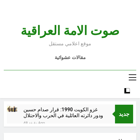
Ski
t
conten
صوت الامة العراقية
موقع اعلامي مستقل
مقالات عشوائية
غزو الكويت 1990: قرار صدام حسين
جديد
ودور دائرته العائلية في الحرب والاحتلال
وعمليات النهب
48 دقيقة Ago
السابع من آب يوم الشهيد الأشوري قيم
الشهادة عند الأشوريين ودور الشهيد في