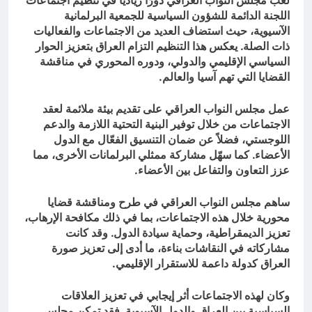
لعب مجلس النواب العراقي دورًا رياديًا في تنظيم اجتماعات
اللجنة الدائمة للشؤون السياسية للجمعية البرلمانية
الآسيوية، حيث استضاف العديد من الاجتماعات والفعاليات
ذات الصلة. يعكس هذا التنظيم التزام العراق بتعزيز الحوار
السياسي الإقليمي والدولي، ودوره المحوري في مناقشة
القضايا التي تهم آسيا والعالم.
عمل مجلس النواب العراقي على تقديم بيئة ملائمة لعقد
الاجتماعات من خلال توفير البنية التحتية اللازمة والدعم
اللوجستي، فضلاً عن ضمان التنسيق الفعّال مع الدول
الأعضاء. كما سهّل مشاركة ممثلي البرلمانات الأخرى، مما
عزز التعاون والتفاعل بين الأعضاء.
ساهم مجلس النواب العراقي في طرح ومناقشة قضايا
محورية خلال هذه الاجتماعات، بما في ذلك مكافحة الإرهاب،
تعزيز الديمقراطية، وحماية سيادة الدول. وقد كانت
مشاركاته في النقاشات بناءة، ما أدى إلى تعزيز صورة
العراق كدولة داعمة للاستقرار الإقليمي.
وكان لهذه الاجتماعات أثر إيجابي في تعزيز العلاقات
السياسية بين العراق والدول الآسيوية. فقد تمكن مجلس