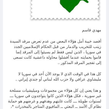
4 ساعات Ago
ازمة العلم العراقي.. ليست ازمة فقدان
الوطنية عند العراقيين.. بل (ازمة فقدان
الوطنية بالعلم نفسه) نركز على فئة
4 ساعات Ago
الأغلبية (لا ترفع العلم العراقي) وبنفس
الوقت (تغضب عندما ترى عراقي يرفع علم
مهدي قاسم
اجنبي)
أقصد خيبة أمل هؤلاء البعض من عدم تعرض مرقد السيدة
زينب للتخريب والدمار من قبل الحكام الإسلاميين الجدد
في سوريا ، الذين ليس فقط لم يسيئوا إلى المرقد إنما
قاموا بحمايته عندما أفشلوا محاولة داعشية كانت تسعى
إلى تفجير المرقد المذكور ..
كل هذا في الوقت الذي لا يوجد الآن أحد في سوريا لا
مليشاوي عراقي ولا حزب الله لبناني أو جندي إيراني ..
و هذا يعني إن كل هؤلاء من مجموعات وميليشيات مسلحة
غير سورية ، فكل هؤلاء الذين كانوا يتواجدون في سوريا ـــ
لسنوات طويلة ـــ كانت غايتهم وهدفهم و غرضهم هو حماية
نظام آل الأسد ــ البعثي ــ المافيوي المتاجر بالمخدرات *،