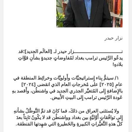
السخرية الرقمية (سوالف) والحقيقة
العلمية
8 ساعات Ago
المخطط البياني للموت / راي الفلسفة
التجريدية للانسان
8 ساعات Ago
نزار حيدر
نــــــــــــــــــــــــــــــــزار حيدر لـ [العالَم الجديد]؛قد
يدعُو الرَّئيس ترامب بغداد لمُفاوضاتٍ جديدةٍ بشأنِ قوَّاتِ
بلادهِ!
١/ سيتمُّ بِناء إِستراتيجيَّات وأَولويَّات وخرائِط المنطقة في
عامِ [٢٠٢٥] على مُخرجاتِ العام الذي انقضى [٢٠٢٤]
بالإِضافةِ إِلى المُتغيِّر الجذري الجديد في واشنطُن، وأَقصد بهِ
عَودة الرَّئيس ترامب إِلى البيتِ الأَبيض.
ولا يُستثنى العراق من ذلكَ، فما كانَ قد تمَّ التَّوصُّلُ بشأنهِ
إِلى توافُقاتٍ أَوَّليَّةٍ بين بغداد وواشنطُن قد لا يكُونُ ثابِتاً بعدَ
كلِّ هذهِ التَّغيُّراتِ الكبيرةِ والخَطيرةِ التي شهِدتها المَنطقة.