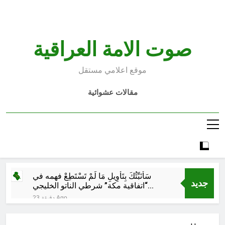
Ski
t
conten
صوت الامة العراقية
موقع اعلامي مستقل
مقالات عشوائية
سَأُنَبِّئُكَ بِتَأْوِيلِ مَا لَمْ تَسْتَطِعْ فهمه في
جديد
“اتفاقية مكة” شرطي الناتو الخليجي
النووي الجديد لتحجيم دور إيران وفصائلها
23 دقيقة Ago
الولائية وحتى إسرائيل؟
اشهر لوحة عالمية للموت / راي
الفلسفة التجريدية للانسان