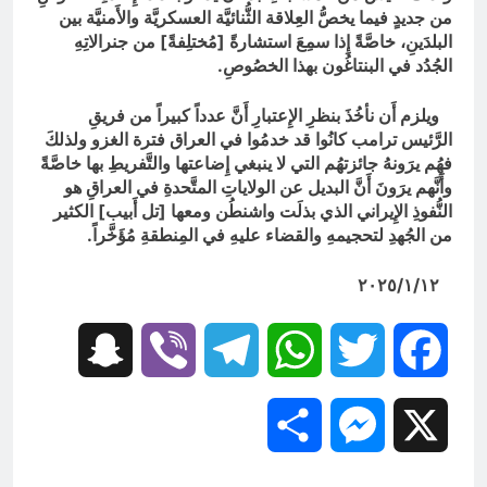
من جديدٍ فيما يخصُّ العِلاقة الثُّنائيَّة العسكريَّة والأَمنيَّة بين
البلدَينِ، خاصَّةً إِذا سمِعَ استشارةً [مُختلِفةً] من جنرالاتِهِ
الجُدُد في البنتاغُون بهذا الخصُوصِ.
ويلزم أَن نأخُذَ بنظرِ الإِعتبارِ أَنَّ عدداً كبيراً من فريقِ
الرَّئيس ترامب كانُوا قد خدمُوا في العراق فترة الغزو ولذلكَ
فهُم يرَونهُ جائزتهُم التي لا ينبغي إِضاعتها والتَّفريطِ بها خاصَّةً
وأَنَّهم يرَونَ أَنَّ البديل عن الولاياتِ المتَّحدةِ في العراقِ هو
النُّفوذِ الإِيراني الذي بذلَت واشنطُن ومعها [تل أَبيب] الكثير
من الجُهدِ لتحجيمهِ والقضاء عليهِ في المِنطقةِ مُؤَخَّراً.
٢٠٢٥/١/١٢
Snapchat
Viber
Telegram
WhatsApp
Twitter
Facebook
Share
Messenger
X