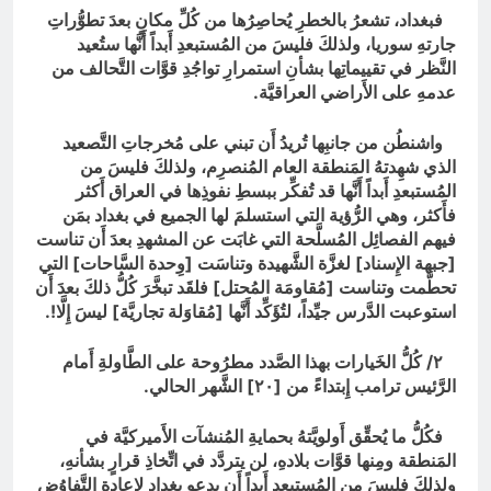
فبغداد، تشعرُ بالخطرِ يُحاصِرُها من كُلِّ مكانٍ بعدَ تطوُّراتِ
جارتهِ سوريا، ولذلكَ فليسَ من المُستبعدِ أَبداً أَنَّها ستُعيد
النَّظر في تقييماتِها بشأنِ استمرارِ تواجُدِ قوَّات التَّحالف من
عدمهِ على الأَراضي العراقيَّة.
واشنطُن من جانبِها تُريدُ أَن تبني على مُخرجاتِ التَّصعيد
الذي شهِدتهُ المَنطقة العام المُنصرِم، ولذلكَ فليسَ من
المُستبعدِ أَبداً أَنَّها قد تُفكِّر ببسطِ نفوذِها في العراق أَكثر
فأَكثر، وهي الرُّؤية التي استسلمَ لها الجميع في بغداد بمَن
فيهم الفصائِل المُسلَّحة التي غابَت عن المشهدِ بعدَ أَن تناست
[جبهة الإِسناد] لغزَّة الشَّهيدة وتناسَت [وِحدة السَّاحات] التي
تحطَّمت وتناست [مُقاومَة المُحتل] فلقَد تبخَّرَ كُلُّ ذلكَ بعدَ أَن
استوعبت الدَّرس جيِّداً، لتُؤَكِّد أَنَّها [مُقاوَلة تجاريَّة] ليسَ إِلَّا!.
٢/ كُلُّ الخَيارات بهذا الصَّدد مطرُوحة على الطَّاولةِ أَمام
الرَّئيس ترامب إِبتداءً من [٢٠] الشَّهر الحالي.
فكُلُّ ما يُحقِّق أَولويَّتهُ بحمايةِ المُنشآت الأَميركيَّة في
المَنطقة ومِنها قوَّات بلادهِ، لن يتردَّد في اتِّخاذِ قرارٍ بشأنهِ،
ولذلكَ فليسَ من المُستبعدِ أَبداً أَن يدعو بغداد لإِعادةِ التَّفاوُضِ