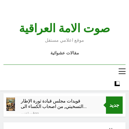
Ski
t
conten
صوت الامة العراقية
موقع اعلامي مستقل
مقالات عشوائية
قويدات مجلس قيادة ثورة الإطار
جديد
التسخيتي, من اصحاب الكساء الى
المعصوبين الاثني عشر، حجج اللات
ساعتين Ago
مجلس حسيني (الاستجابة
للنصيحة)