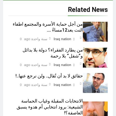
Related News
من أجل حماية الأسرة والمجتمع اطفاء
النت بعد12مساءً ….
Iraq nation
سنة واحدة ago
0
من يطارد الفقراء؟ دولة بلا بدائل
و”شفل” بلا رحمة
Iraq nation
سنة واحدة ago
0
حقائق لا بد أن تُقال.. ولن نرجع عنها..!
Iraq nation
سنة واحدة ago
0
الانتخابات المقبلة وغياب الحماسة
الشيعية: برود انتخابي أم هدوء يسبق
العاصفة؟!