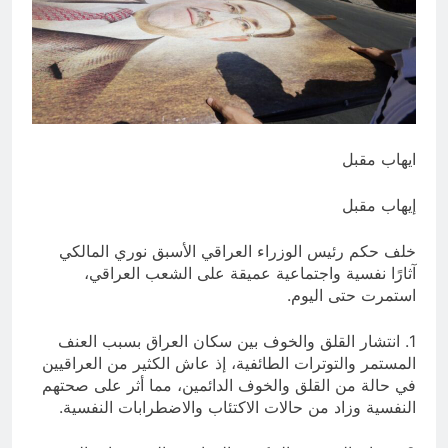
الحديث
14 ساعة Ago
الكاتبان باقر الزبيدي ورياض سعد يحذران
من الجولاني (ح 1) (وإذا كنت فيهم فأقمت
لهم الصلاة فلتقم طائفة منهم معك
15 ساعة Ago
وليأخذوا أٍسلحتهم)
ايهاب مقبل
إيهاب مقبل
خلف حكم رئيس الوزراء العراقي الأسبق نوري المالكي
آثارًا نفسية واجتماعية عميقة على الشعب العراقي،
استمرت حتى اليوم.
1. انتشار القلق والخوف بين سكان العراق بسبب العنف
المستمر والتوترات الطائفية، إذ عاش الكثير من العراقيين
في حالة من القلق والخوف الدائمين، مما أثر على صحتهم
النفسية وزاد من حالات الاكتئاب والاضطرابات النفسية.