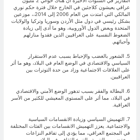
التقارير في السنوات الأخيرة أن هناك حوالي 2 مليون
عراقي يعيشون كلاجئين في الخارج خلال فترة حكم نوري
المالكي التي امتدت من العام 2006 إلى 2014،، موزعين
بشكل رئيسي في دول مثل الأردن وسوريا وتركيا والولايات
المتحدة وبعض الدول الأوروبية، وهو ما أدى إلى زيادة
الضغوط النفسية على العراقيين الذين فقدوا منازلهم
وأحبائهم.
5. الشعور بالغضب والإحباط بسبب عدم الاستقرار
السياسي والاقتصادي في الوضع العام في البلاد، وهو ما أثر
على العلاقات الاجتماعية وزاد من حدة التوترات بين
العراقيين.
6. البطالة والفقر بسبب تدهور الوضع الأمني والاقتصادي
في البلاد، مما أثر على المستوى المعيشي للكثير من الأسر
العراقية.
7. التهميش السياسي وزيادة الانقسامات السياسية
والاجتماعية. يعزز التهميش الانقسامات بين الفئات المختلفة
في المجتمع العراقي، مما يؤدي إلى تفاقم النزاعات
ويخفض من التنمية والتنوع الثقافي في البلاد.