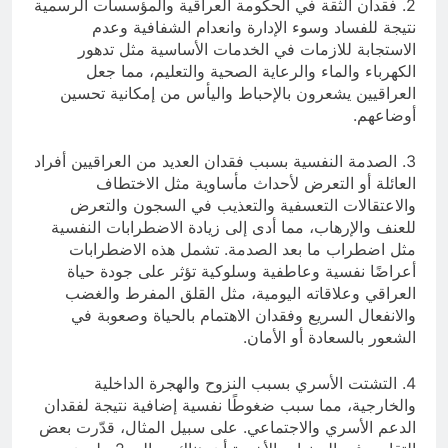
2. فقدان الثقة في الحكومة العراقية والمؤسسات الرسمية
نتيجة للفساد وسوء الإدارة وانعدام الشفافية وعدم
الاستجابة للازمات في الخدمات الأساسية مثل تدهور
الكهرباء والماء والرعاية الصحية والتعليم، مما جعل
العراقيين يشعرون بالإحباط واليأس من إمكانية تحسين
أوضاعهم.
3. الصدمة النفسية بسبب فقدان العديد من العراقيين أفراد
العائلة أو التعرض لأحداث مأساوية مثل الاختطاف
والاعتقالات التعسفية والتعذيب في السجون والتعرض
للعنف والإرهاب، مما أدى إلى زيادة الاضطرابات النفسية
مثل اضطراب ما بعد الصدمة. تشمل هذه الاضطرابات
أعراضًا نفسية وعاطفية وسلوكية تؤثر على جودة حياة
العراقي وعلاقاته اليومية، مثل القلق المفرط والغضب
والانفعال السريع وفقدان الاهتمام بالحياة وصعوبة في
الشعور بالسعادة أو الأمان.
4. التشتت الأسري بسبب النزوح والهجرة الداخلية
والخارجية، مما سبب ضغوطًا نفسية إضافية نتيجة لفقدان
الدعم الأسري والاجتماعي. على سبيل المثال، قدّرت بعض