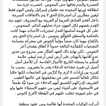
الحسرة والندم يَعافها حتى المجوس . انتصرت غزة منذ
انطلاقة ثورتها المجيدة ضد طغيان إسرائيل وليس اليوم فقط
ليقين مفجِّرين أن استرجاعَ الحقِ لا يتم بالاتفاقات المبرمة
داخل أفخم الفنادق العربية أو الغربية مع المعروف عنهم منذ
القِدم نقضهم لكل العهود جراء تحايلهم الدائم المنحوس ،
على كل قويمة أساسها العدل لمجريات الأحداث مهما كانت
بالحكمة والمنطق المُوَفَّق يسوس ، بل استرجاع الحق يتم
بالكفاح مهما كان صعباً مؤلماً الخوض في معتركه بجسامة
التضحيات المُقدَّمة البالغة حدوداً لا تُطاق بفقدان أعز
النفوس ، لكن نهاية ذاك الجهد الجبَّار نصر منزوع من جذور
عدوٍ أقامها بالبهتان على أرض ليس أرضه ليبقى علامة
تُجسِّم ما يسجله التاريخ للأجيال القادمة أن للأصل أصل
أصيل لن تغيره جشاعة الدخلاء بقدر ما يتغيرون بسبب ما
يُفرزه مِن إرادات لا تُرَى ولا تُدَرَّس في الجامعات لكنها خلايا
تتكاثر تلقائياً لتسمو على مَن يضايقونها في عالمها الطيب
الشريف لإدراكهم المُسبق أنهم الدخلاء عن سوء نيَّة طمعاً
في الاستحواذ على أشياء ليس من حقهم الاستيلاء عليها ولو
في حلم غيبوبته تنقلب عليهم في اليقظة لأفزع كابوس .
أدركت الولايات المتحدة أنها ظالمة ومن عقود منطقة