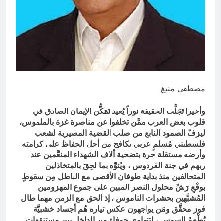
من الجولاني (ح 2) (فاذا سجدوا فليكونوا
من ورائكم)
6 ساعات Ago
من كان المستفيد الأكبر من الغزو
العراقي للكويت؟
7 ساعات Ago
مصطفى منيغ
وأخيرا تَجَلَّت الحقيقة نوراً يُعيد تَمَكُّن الإيمان الصادق في
قلوب بعض العرب ممَّن تخلفوا عن مناصرة غزة بالملموس،
ليزفّ الصمود النابع من صلب القضية المصيرية لشعب
فلسطيني مُسلمٍ عربي يكافح من أجل الحفاظ على كرامته
وأرضه مستقلة حرة بتضحية ألاف الشهداء المنعَّمين عند
ربهم في جنة الفردوس ، ويُنوِّه بما لحِقَ بالمتخاذلين
المتحالفين منذ بداية طوفان الأقصى مع الباطل مِن سقوطٍ
بوقْعِ رَشِّ محلول النصر المبين على جموع المهزومين
المُشبَّهين بحشرات الناموس ، إذ الحق مع الزمن مهما طال
فوز محقَّق ومَن يواجهون عكس تياره هُم أجساد خشبيَّة
تُطْعِمُ السوس ، لتتهاوى جوفاء مِن الداخل بين مستنقعات