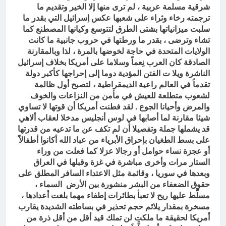
شرقية مسلمة عربية ، لم ترى منها إلا الخير وتقديم ما
ترجمته رخاء وثراء على شعبها عكس إسرائيل التي بقدر ما
سلبت ميزانياتها بشتى الطرق لتتوسع وكيانها المصطنع كما
تشاء وترضى ، بقدر ما ورطتها في حروب جانبية ما كانت
الولايات المتحدة في حاجة لخوضها بالمرة ، لذا وبالمقارنة
الصادقة كان العرب نِعماً وسلاما على أمريكا بخلاف إسرائيل
الناشرة ويلا ت الفتن المؤدية دوما إلى إحراجها كأكبر دولة
تقدماً في العالم راعية الديمقراطية ، لتصبح أول ظالمة
لشعوب متطلعة للعيش في مأمن من النزاعات والخوف
والمرض وأحيانا الجوع . لقد فطنت أمريكا أن قوتها لا تساوي
شيئا مقارنة لما أصابها في لوس أنجليس مدخلا لعقاب ألاهي
قد يشملها جملة وتفصيلا أن لم تكف عن ما تدعيه من قدرتها
على بسط الطغيان بإحراق الأبرياء من عباد الله أكانوا أطفالاً
أو عجزة نساء حوامل أو رجالا عزلا كما فعلت من وراء
الستار مرات وأخرى مباشرة في غزة وقبلها في العراق
وبعدها في سوريا ، وقائمة مثل الاعتداء السافر المطلق على
حقوق الضعفاء من البشر منشورة بين الأرض السماء ،
مسلَّط عليها ريح لا تعبأ بطائرات إطفاء مهما بلغت أعدادها ،
مسخرة بمقدار يلائم حجم تحذير في بساطته الشديدة يقارب
أمريكا لحقيقة ما ملكت لن تملك قيد أقل من أقل ذرة من