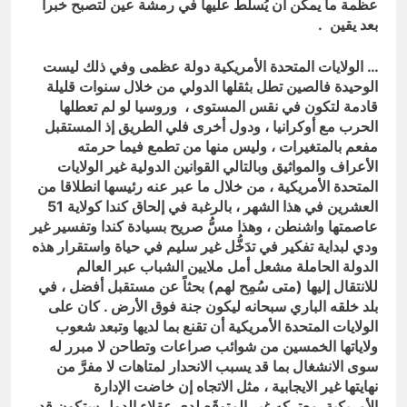
عظمة ما يمكن أن يُسلَّطَ عليها في رمشة عين لتصبح خبرا
بعد يقين .
… الولايات المتحدة الأمريكية دولة عظمى وفي ذلك ليست
الوحيدة فالصين تطل بثقلها الدولي من خلال سنوات قليلة
قادمة لتكون في نقس المستوى ، وروسيا لو لم تعطلها
الحرب مع أوكرانيا ، ودول أخرى فلي الطريق إذ المستقبل
مفعم بالمتغيرات ، وليس منها من تطمع فيما حرمته
الأعراف والمواثيق وبالتالي القوانين الدولية غير الولايات
المتحدة الأمريكية ، من خلال ما عبر عنه رئيسها انطلاقا من
العشرين في هذا الشهر ، بالرغبة في إلحاق كندا كولاية 51
عاصمتها واشنطن ، وهذا مسُّ صريح بسيادة كندا وتفسير غير
ودي لبداية تفكير في تدَخُّل غير سليم في حياة واستقرار هذه
الدولة الحاملة مشعل أمل ملايين الشباب عبر العالم
للانتقال إليها (متى سُمِح لهم) بحثاً عن مستقبل أفضل ، في
بلد خلقه الباري سبحانه ليكون جنة فوق الأرض . كان على
الولايات المتحدة الأمريكية أن تقنع بما لديها وتبعد شعوب
ولاياتها الخمسين من شوائب صراعات وتطاحن لا مبرر له
سوى الانشغال بما قد يسبب الانحدار لمتاهات لا مفرَّ من
نهايتها غير الايجابية ، مثل الاتجاه إن خاضت الإدارة
الأمريكية معتركه غير المتوقَع لدى عقلاء الدول ستكون قد