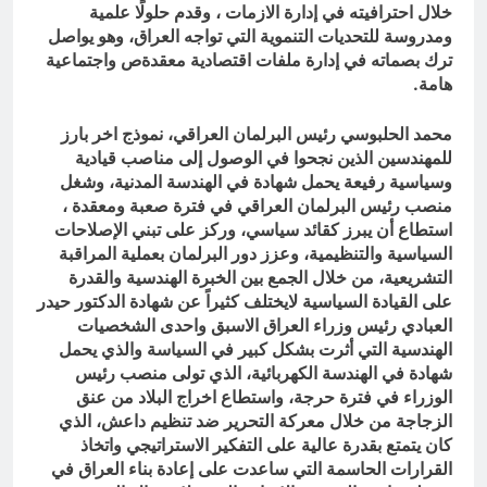
خلال احترافيته في إدارة الازمات ، وقدم حلولًا علمية
ومدروسة للتحديات التنموية التي تواجه العراق، وهو يواصل
ترك بصماته في إدارة ملفات اقتصادية معقدةص واجتماعية
هامة.
محمد الحلبوسي رئيس البرلمان العراقي، نموذج اخر بارز
للمهندسين الذين نجحوا في الوصول إلى مناصب قيادية
وسياسية رفيعة يحمل شهادة في الهندسة المدنية، وشغل
منصب رئيس البرلمان العراقي في فترة صعبة ومعقدة ،
استطاع أن يبرز كقائد سياسي، وركز على تبني الإصلاحات
السياسية والتنظيمية، وعزز دور البرلمان بعملية المراقبة
التشريعية، من خلال الجمع بين الخبرة الهندسية والقدرة
على القيادة السياسية لايختلف كثيراً عن شهادة الدكتور حيدر
العبادي رئيس وزراء العراق الاسبق واحدى الشخصيات
الهندسية التي أثرت بشكل كبير في السياسة والذي يحمل
شهادة في الهندسة الكهربائية، الذي تولى منصب رئيس
الوزراء في فترة حرجة، واستطاع اخراج البلاد من عنق
الزجاجة من خلال معركة التحرير ضد تنظيم داعش، الذي
كان يتمتع بقدرة عالية على التفكير الاستراتيجي واتخاذ
القرارات الحاسمة التي ساعدت على إعادة بناء العراق في