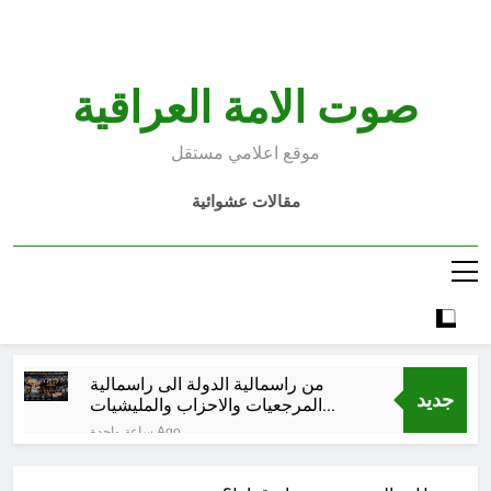
Ski
t
conten
صوت الامة العراقية
موقع اعلامي مستقل
مقالات عشوائية
من راسمالية الدولة الى راسمالية
جديد
المرجعيات والاحزاب والمليشيات
والاذرع
ساعة واحدة Ago
كلمات قرآنية لها علاقة بمشاة أربعين
الحسين: تسقي، آثر (ح 11)