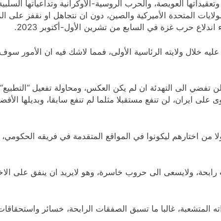
تعقيداتها العويصة، والحرب الروسية-الأوكرانية وتداعياتها السلب
لايات المتحدة الأميركية والصين، دون ان نتجاهل او نقفز على الم
اندلاع حرب غزة في السابع من تشرين الأول-أكتوبر 2023.
يه خلال ولايته الرئاسية الأولى، فمما لاشك فيه ان الأمور سوف
تفضي الى التهدئة ان لم يكن العكس، ومحاولة تفعيل “التطبيع” 
على ايران، لن تنفع مستقبلا مثلما لم تنفع سابقا، وبديلها الأفضل
لا من اختارهم ليكونوا في المواقع المتقدمة في فريقه الحكومي، و
بحة، ولايسعى الى حروب خاسرة، وهو لايريد ان ينفق على الاخري
المتشعبة، غالبا ما تسبق الصفقات الرابحة، خسائر واستحقاقات 