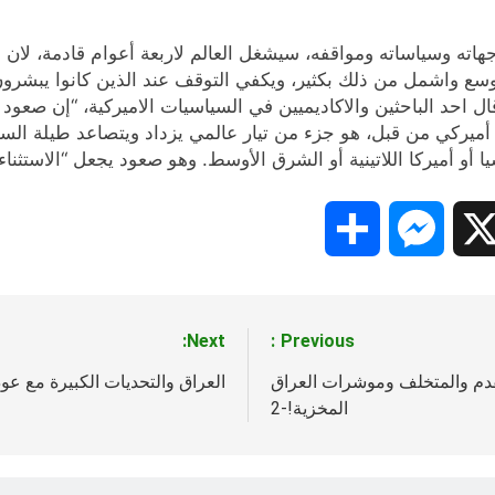
هاته وسياساته ومواقفه، سيشغل العالم لاربعة أعوام قادمة، لان
 أوسع واشمل من ذلك بكثير، ويكفي التوقف عند الذين كانوا يبشر
ل احد الباحثين والاكاديميين في السياسيات الاميركية، “إن صع
أميركي من قبل، هو جزء من تيار عالمي يزداد ويتصاعد طيلة السن
و أميركا اللاتينية أو الشرق الأوسط. وهو صعود يجعل “الاستثناء الأم
Share
Messenger
Snapc
X
Next:
Previous:
تقدم والمتخلف وموشرات العراق
العراق والتحديات الكبيرة مع عو
المخزية!-2