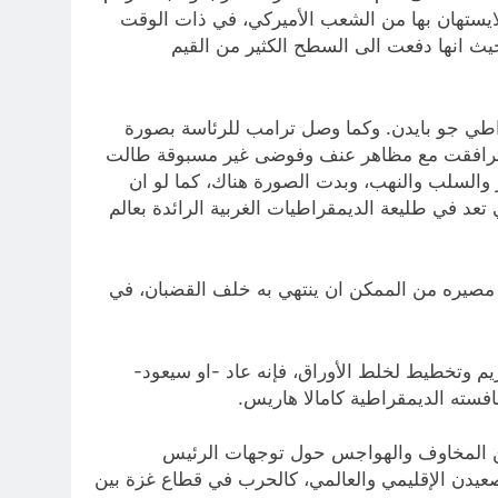
ايستهان بها من الشعب الأميركي، في ذات الوقت
يث انها دفعت الى السطح الكثير من القيم
راطي جو بايدن. وكما وصل ترامب للرئاسة بصورة
نها ترافقت مع مظاهر عنف وفوضى غير مسبوقة طالت
رس (The Capitol Hall)، حيث طاله التخريب والتدمير والسلب والنهب، وبدت الصورة هناك، كما لو ان
تعد في طليعة الديمقراطيات الغربية الرائدة بعالم
مصيره من الممكن ان ينتهي به خلف القضبان، في
يقة غير متوقعة، ومثلما خرج منه في عام 2021 في ظل تصعيد وتأزيم وتخطيط لخلط الأوراق، فإنه عاد -او سيعود-
افسته الديمقراطية كامالا هاريس.
 من المخاوف والهواجس حول توجهات الرئيس
عيدن الإقليمي والعالمي، كالحرب في قطاع غزة بين