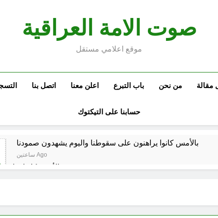
صوت الامة العراقية
موقع اعلامي مستقل
 مقالة
من نحن
باب التبرع
اعلن معنا
اتصل بنا
التسج
حسابنا على التيكتوك
بالأمس كانوا يراهنون على سقوطنا واليوم يشهدون صمودنا
ساعتين Ago
بالأمس كانوا يراهن
في الذكرى الثامنة والثلاثين للانتصار العرا
مشاة الأربعين 1977 والبعث المجرم (ح 6) (وويل لهم مما يكسبون)