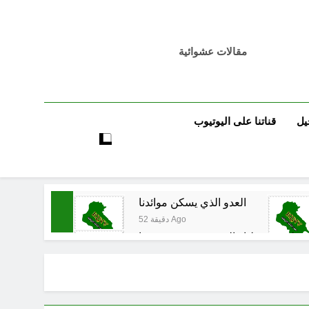
مقالات عشوائية
يل
قناتنا على اليوتيوب
العدو الذي يسكن موائدنا
52 دقيقة Ago
ون على سقوطنا واليوم يشهدون صمودنا
ساعتين Ago
قي المدوي على ايران الملالي والموامنة
ساعتين Ago