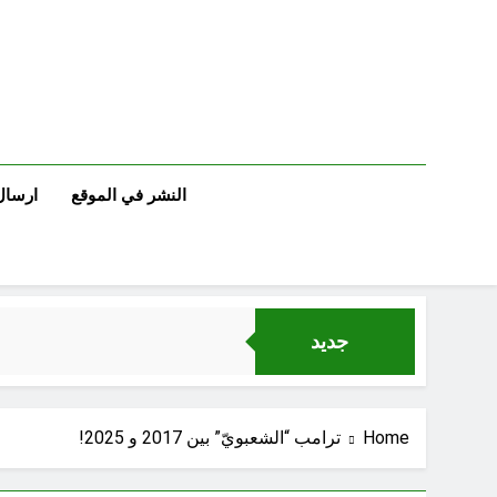
Ski
t
conten
النشر في الموقع
ارسال
جديد
Home
ترامب “الشعبويّ” بين 2017 و 2025!
خطب صلاة الجمعة (ح 25) (البصيرة: القرآن والعترة)