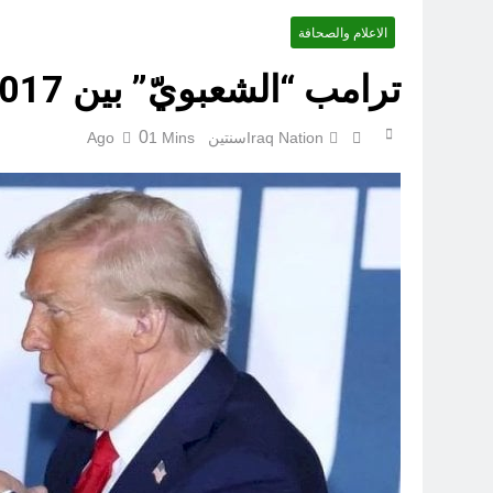
الاعلام والصحافة
ترامب “الشعبويّ” بين 2017 و 2025!
0
Iraq Nation
سنتين Ago
1 Mins