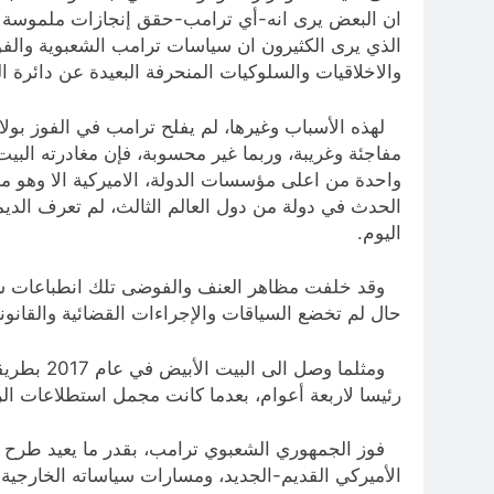
ان البعض يرى انه-أي ترامب-حقق إنجازات ملموسة عل
الذي يرى الكثيرون ان سياسات ترامب الشعبوية والفو
والاخلاقيات والسلوكيات المنحرفة البعيدة عن دائرة
لهذه الأسباب وغيرها، لم يفلح ترامب في الفوز بولا
مفاجئة وغريبة، وربما غير محسوبة، فإن مغادرته ال
الحدث في دولة من دول العالم الثالث، لم تعرف الديمق
اليوم.
وقد خلفت مظاهر العنف والفوضى تلك انطباعات سلبي
حال لم تخضع السياقات والإجراءات القضائية والقان
رئيسا لاربعة أعوام، بعدما كانت مجمل استطلاعات الرأ
فوز الجمهوري الشعبوي ترامب، بقدر ما يعيد طرح ذا
الأميركي القديم-الجديد، ومسارات سياساته الخارجي