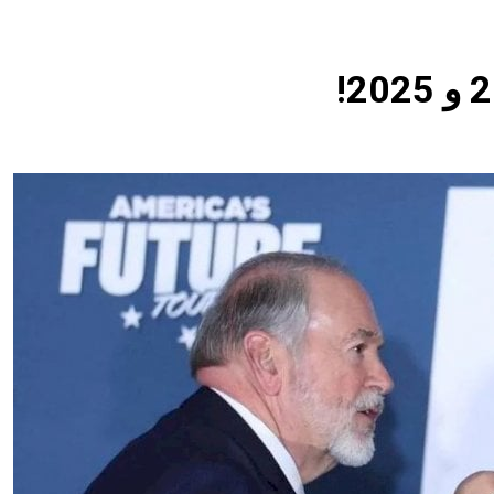
3 ساعات Ago
كاظم السماوي.. شاعر عراقي و«شيخ المنفيين» لم يتحقق
أفكار لعدم تكرار الفرار
النصر ا
11 ساعة Ago