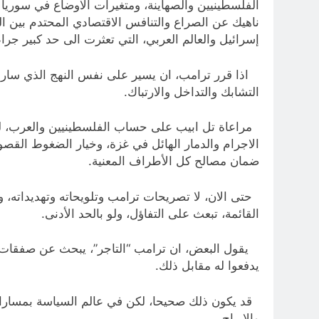
الفلسطينيين والصهاينة، ومتغيرات الاوضاع في سوريا و
ناهيك عن الصراع والتنافس الاقتصادي المحتدم بين الو
إسرائيل والعالم العربي، التي تعثرت الى حد كبير جراء 
اذا قرر ترامب، ان يسير على نفس النهج الذي سار عل
التشابك والتداخل والارتباك.
مراعاة تل ابيب على حساب الفلسطينيين والعرب، لن 
الاجرام والدمار الهائل في غزة، وخيار الضغوط القصوى 
ضمان مصالح كل الأطراف المعنية.
حتى الان، لا تصريحات ترامب وتلويحاته وتهديداته، و
القائمة، تبعث على التفاؤل، ولو بالحد الأدنى.
يقول البعض، ان ترامب “التاجر”، يبحث عن صفقات را
يدفعوا له مقابل ذلك.
قد يكون ذلك صحيحا، لكن في عالم السياسة بمساراته 
والارباح.