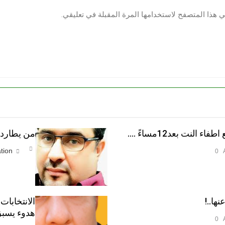
ي هذا المتصفح لاستخدامها المرة المقبلة في تعليقي.
النت بعد12مساءً ….
من يطارد ا
tion
0
نها..!
الانتخابات
هدوء يسبق
0