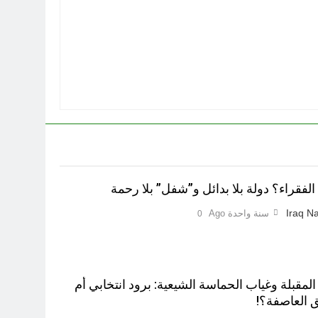
لفقراء؟ دولة بلا بدائل و”شفل” بلا رحمة
Iraq Na
سنة واحدة Ago
0
 المقبلة وغياب الحماسة الشيعية: برود انتخابي أم
 العاصفة؟!