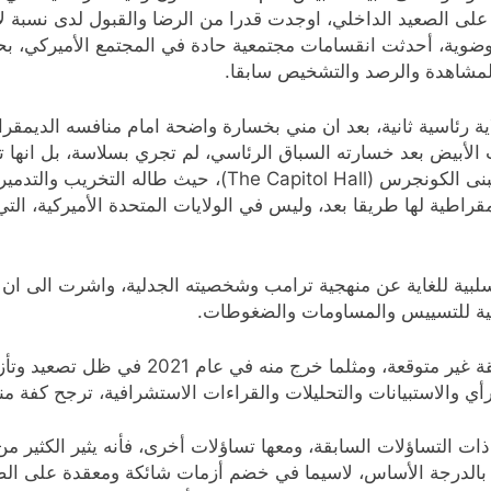
ى الصعيد الداخلي، اوجدت قدرا من الرضا والقبول لدى نسبة ل
ضوية، أحدثت انقسامات مجتمعية حادة في المجتمع الأميركي، بح
 المشاهدة والرصد والتشخيص سابقا.
ية رئاسية ثانية، بعد ان مني بخسارة واضحة امام منافسه الديمق
بيت الأبيض بعد خسارته السباق الرئاسي، لم تجري بسلاسة، بل ا
واحدة من اعلى مؤسسات الدولة، الاميركية الا وهو مبنى الكونج
راطية لها طريقا بعد، وليس في الولايات المتحدة الأميركية، التي 
ة للغاية عن منهجية ترامب وشخصيته الجدلية، واشرت الى ان 
ونية للتسييس والمساومات والضغوطات.
ومثلما وصل الى البيت الأبيض في عام 2017 بطر
ي والاستبيانات والتحليلات والقراءات الاستشرافية، ترجح كفة من
ت التساؤلات السابقة، ومعها تساؤلات أخرى، فأنه يثير الكثير
ة بالدرجة الأساس، لاسيما في خضم أزمات شائكة ومعقدة على الص