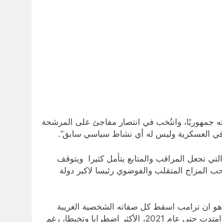
خصية للرئيس الأميركي القديم-الجديد، دونالد ترامب الى انه “ دخل السباق الرئاسي لعام 2016 بصفته جمهوريًا، وانتُخب في انتصار مفاجئ على المرشحة
قا في العسكرية وليس له أي نشاط سياسي سابق”.
التي تجعل المراقب والمتابع يتأمل كثيرا ويتوقف
ب المزاج المتقلب والفوضوي رئيسا لاكبر دولة
 هو ان ترامب اسقط كل صفاته الشخصية الغريبة
على سياساته وقراراته ومواقفه التي تبناها واتخذها بعد وصوله الى البيت الأبيض عام 2017، لتكون ولايته الرئاسية التي امتدت حتى عام 2021، الأكثر اضطرابا وتخبطا، رغم