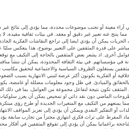
ني آراء معينة أو تجنب موضوعات محددة، مما يؤدي إلى نتائج غير د
ما ينتج عنه تعبير غير دقيق أو معقد. في بيئات ثقافية مقيدة، لا
الحريات يمكن أن يؤدي ايضا إلى تراجع النقاشات الفكرية الجادة،
باشر على قدرة المثقفين على التعبير بوضوح، هذا ينعكس سلبًا ع
وامل أخرى. اذ يشعر بعض المثقفين بالحاجة إلى التكيف مع توقعا
نة في مؤسساتهم. في بيئة الثقافة المحدودة، يمكن أن تنشأ منافس
 المثقفين يستغلون الظروف السياسية والاجتماعية لتحقيق مكاس
أخلاقية أو الفكرية يكونون أكثر عرضة لتبني الانتهازية بسبب الضغو
 بالحقائق والمبادئ. في ظل وجود معلومات مضللة أو غامضة، يكون
دى المثقف تكون نتيجة لتفاعل مجموعة من العوامل، بما في ذلك الظ
وحات الماضي دون نقد ذاتي او تمحيص يمكن أن يعزز سلوكيات انته
ما يمنعهم من التكيف مع المتغيرات الجديدة أو طرح رؤى مبتكرة.
ذات أو التفكير النقدي ويمكن أن يؤدي إلى تعزيز المواقف الانتها
اد المفرط على تراث فكري انتهازي مجتزأ من تجارب سابقة يؤدي 
جحة براغماتيا يمكن أن يؤدي إلى تقوقع المثقفين في أفكار محددة