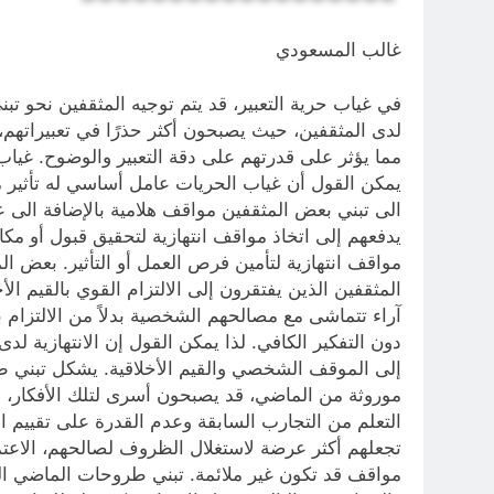
غالب المسعودي
في غياب حرية التعبير، قد يتم توجيه المثقفين نحو تب
لدى المثقفين، حيث يصبحون أكثر حذرًا في تعبيراتهم، م
مما يؤثر على قدرتهم على دقة التعبير والوضوح. غياب 
يمكن القول أن غياب الحريات عامل أساسي له تأثير م
الى تبني بعض المثقفين مواقف هلامية بالإضافة الى ع
يدفعهم إلى اتخاذ مواقف انتهازية لتحقيق قبول أو مكا
مواقف انتهازية لتأمين فرص العمل أو التأثير. بعض
المثقفين الذين يفتقرون إلى الالتزام القوي بالقيم ال
آراء تتماشى مع مصالحهم الشخصية بدلاً من الالتزام
دون التفكير الكافي. لذا يمكن القول إن الانتهازية ل
إلى الموقف الشخصي والقيم الأخلاقية. يشكل تبني طر
موروثة من الماضي، قد يصبحون أسرى لتلك الأفكار، م
التعلم من التجارب السابقة وعدم القدرة على تقييم ال
تجعلهم أكثر عرضة لاستغلال الظروف لصالحهم، الاعتم
مواقف قد تكون غير ملائمة. تبني طروحات الماضي النا