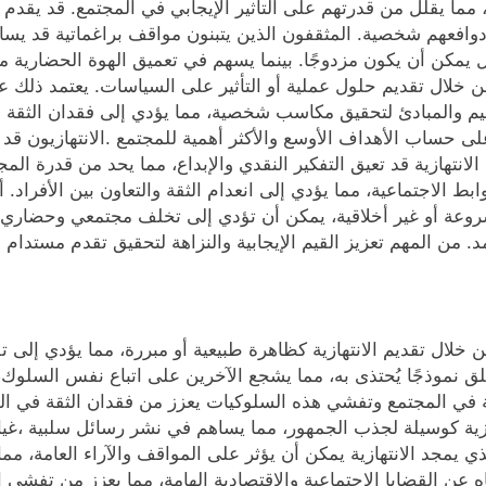
ما يقلل من قدرتهم على التأثير الإيجابي في المجتمع. قد يقدم المث
دوافعهم شخصية. المثقفون الذين يتبنون مواقف براغماتية قد يس
بل يمكن أن يكون مزدوجًا. بينما يسهم في تعميق الهوة الحضارية من
خلال تقديم حلول عملية أو التأثير على السياسات. يعتمد ذلك على 
بالقيم والمبادئ لتحقيق مكاسب شخصية، مما يؤدي إلى فقدان الثقة بي
ى حساب الأهداف الأوسع والأكثر أهمية للمجتمع .الانتهازيون قد 
انتهازية قد تعيق التفكير النقدي والإبداع، مما يحد من قدرة الم
الاجتماعية، مما يؤدي إلى انعدام الثقة والتعاون بين الأفراد. أي 
مشروعة أو غير أخلاقية، يمكن أن تؤدي إلى تخلف مجتمعي وحضار
لأمد. من المهم تعزيز القيم الإيجابية والنزاهة لتحقيق تقدم مستدا
من خلال تقديم الانتهازية كظاهرة طبيعية أو مبررة، مما يؤدي إلى
ق نموذجًا يُحتذى به، مما يشجع الآخرين على اتباع نفس السلوك، عن
ة في المجتمع وتفشي هذه السلوكيات يعزز من فقدان الثقة في ال
تهازية كوسيلة لجذب الجمهور، مما يساهم في نشر رسائل سلبية ،غ
لذي يمجد الانتهازية يمكن أن يؤثر على المواقف والآراء العامة، م
ه عن القضايا الاجتماعية والاقتصادية الهامة، مما يعزز من تفشي 