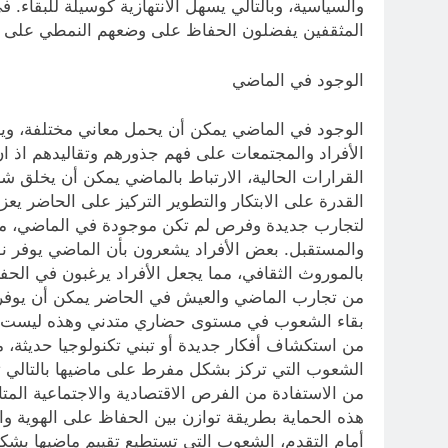
والسياسية، وبالتالي يسهل الانتهازية كوسيلة للبقاء.
المثقفين يفضلون الحفاظ على وضعهم النمطي على حسا
الوجود في الماضي
الوجود في الماضي يمكن أن يحمل معاني مختلفة، ويعت
الأفراد والمجتمعات على فهم جذورهم وتقاليدهم اذ ا
القرارات الحالية، الارتباط بالماضي يمكن أن يخلق شعو
القدرة على الابتكار والتطوير التركيز على الحاضر يع
لتجارب جديدة وفرص لم تكن موجودة في الماضي، مما 
والمستقبل. بعض الأفراد يشعرون بأن الماضي يوفر نوعً
بالموروث الثقافي، مما يجعل الأفراد يرغبون في الحف
من تجارب الماضي والعيش في الحاضر يمكن أن يوفر ف
بقاء الشعوب في مستوى حضاري متدني وهذه ليست بالضر
من استكشاف أفكار جديدة أو تبني تكنولوجيا حديثة، مما
الشعوب التي تركز بشكل مفرط على ماضيها بالتالي تفق
من الاستفادة من الفرص الاقتصادية والاجتماعية المتا
هذه الحماية بطريقة توازن بين الحفاظ على الهوية وال
أمام التقدم، الشعوب التي تستطيع تقييم ماضيها بشكل 