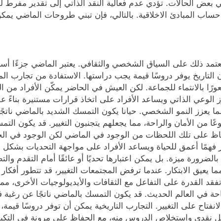
 في بعض الحالات. تؤدي عدم فعالية النقد الذاتي إلى تقدير مفرط 
ب المبادئ الاخلاقية. بالتالي، فإن تبني طروحات الماضي يمكن
مد ذلك على السياق الشخصي والثقافي. يعتبر الماضي جزءًا أساسي
ن التاريخ يوفر دروسًا قيمة يجب دراستها. الاستفادة من تجارب 
رًا بالانتماء للجماعة. لكن العيش في الحاضر يمكّن الأفراد من ال
زز الوعي الذاتي ويساعد الأفراد على اتخاذ قرارات مستنيرة بناءً 
يعزز النمو الشخصي. حيانا يكون التمسك الشديد بالماضي ناتجً
ا من الأمان والراحة، مما يجعلهم يتجنبون التغيير. قد يكون التم
اظ على تلك اللحظات من الوجود في الماضي لكن الوجود في الحاضر
همًا أعمق للحياة ويساعد الأفراد على مواجهة التحديات بشكل 
ورة ميزة. بل يمكن اعتبارها تحديًا أو عائقًا أمام التقدم وال
 يعيق الابتكار. عندما ترفض المجتمعات التغيير، قد تتطور أفكار 
د القدرة على التفاعل مع الثقافات والأيديولوجيات الأخرى، مما 
حة في العالم الحديث. قد يكون التمسك بالماضي ناتجًا عن رغبة في 
انفتاح على التغيير. التجارب التاريخية يمكن أن توفر دروسًا قيم
نقدي واستخلاص الدروس منه، مع الحفاظ على مرونة في التكيف مع ا