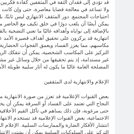
قد تؤدي إلى فقدان الثقة في المثقفين كقادة فكريين، م
ولا تساعد في معالجة قضايا معاصرة، حتى وإن كانت 
احتياجات المجتمع. دور المثقف الانتهازي ليس ثابتًا، 
يمكن أيضًا أن يلعب دورًا في خلق تكيف مع الحاضر من 
بالإضافة إلى نواياه وأهدافه غالبًا ما تعني التضحية 
انتهازية قد يركزون على تحقيق أهداف قصيرة الأمد عل
مكاسبهم، مما يعزز الفساد ويعمق الفجوات الحضارية ال
التركيز على المكاسب الشخصية، يمكن أن تتفكك الروابط 
غير مستدامة، إذ يتم تحقيقها من خلال وسائل غير 
المصلحة العامة غالبًا ما يكون له آثار سلبية طويلة ا
الإعلام والانتهازية لدى المثقفين
بعض القنوات الإعلامية قد تعزز من صورة الانتهازية 
النجاح التي تعتمد على الفساد أو السرقة يمكن أن يخل
حتى مرغوبة، فإن ذلك يساهم في تآكل القيم الأخلاقي
الاجتماعية، بعض القنوات الإعلامية قد تستخدم الان
انتشار الأفكار الضارة والممارسات السلبية. الإعلام ا
التركيز على السلوكيات السلبية يمكن أن يشتت الانتبا