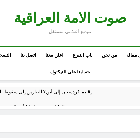
صوت الامة العراقية
موقع اعلامي مستقل
 مقالة
من نحن
باب التبرع
اعلن معنا
اتصل بنا
التسج
حسابنا على التيكتوك
إقليم كردستان إلى أين؟ الطريق إلى سقوط الح
كتابات رد عن لماذا أخذ الحسين معه النساء والأطفال الى كربلاء؟ (ح 5)
وتضخم الذات التعويضي
احياء ليلة الجمعة (نعمة بالكسر والفتح، نعمة ونعمت، نعمة ونعيم)
4 ساعات Ago
 للتوازنات الإقليمية
مشروع إنساني .. بدأ بكرتونة أدوية مجانية وانتهى بـ”صيدليات”خيرية !