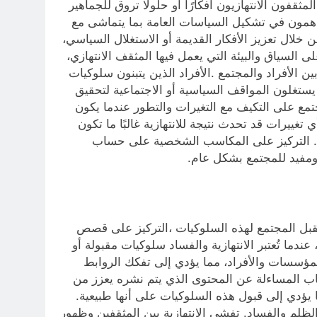
قفون الانتهازيون أفكارًا أو حلولًا تروق للجماهير
اهمون في تشكيل السياسات العامة بما يتماشى مع
 خلال تعزيز الأفكار القديمة أو الاستغلال السياسي،
السياق والبيئة التي يعمل فيها المثقف الانتهازي،
ن الأفراد والمجتمع .الأفراد الذين يتبنون سلوكيات
يستغلون المواقف السياسية أو الاجتماعية لتحقيق
جتمع على التكيف مع التغيرات والتطور عندما يكون
تغييرات قد تحدث نتيجة للانتهازية غالبًا ما تكون
ي. التركيز على المكاسب الشخصية على حساب
م ومفيد للمجتمع بشكل عام.
 تقبل المجتمع لهذه السلوكيات ،التركيز على قصص
دما تُعتبر الانتهازية والفساد سلوكيات مقبولة أو
مؤسسات والأفراد، مما يؤدي إلى تفكك الروابط
ياب المساءلة عن المحتوى الذي يتم نشره يعزز من
ما يؤدي إلى قبول هذه السلوكيات على أنها طبيعية.
الظلم والفساد. تفشي الانتهازية بين المثقفين وظهور