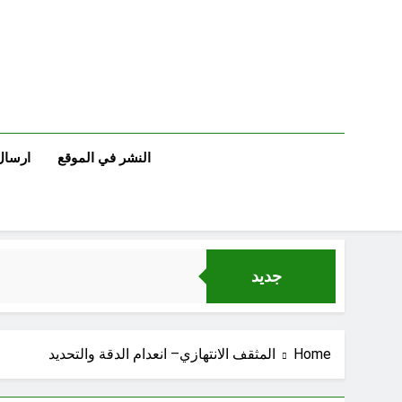
Ski
t
conten
النشر في الموقع
ارسال
جديد
الجرح النرجسي 
Home
المثقف الانتهازي– انعدام الدقة والتحديد
اتفاق مكة.. لحظة إعادة تشكيل