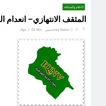
الاعلام والصحافة
المثقف الانتهازي– انعدام ال
لوحة النشوة / راي 
0
Iraq Nation
سنتين Ago
1 Min