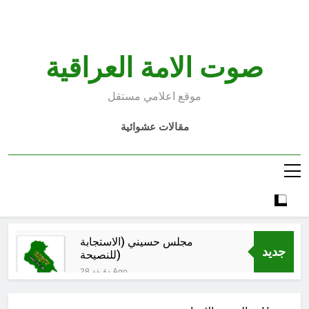
Ski
t
conten
صوت الامة العراقية
موقع اعلامي مستقل
مقالات عشوائية
مجلس حسيني (الاستجابة
جديد
للنصيحة)
28 دقيقة Ago
الكاتبان باقر الزبيدي ورياض سعد يحذران
من الجولاني (ح 2) (فاذا سجدوا فليكونوا