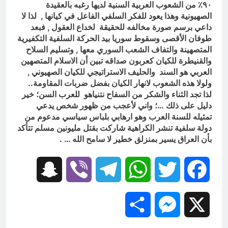
من الجولاني (ح 1) (وإذا كنت فيهم فأقمت
٩٠٪ من الشعوب العربية السنية لديها رغبه بالعقيدة
لهم الصلاة فلتقم طائفة منهم معك
13 ساعة Ago
الصهيونية وهذا يعود للفكر السلفي الفاعل في كيانها , لذا لا
وليأخذوا أٍسلحتهم)
مجلس عزاء حسيني (البصيرة في
داعي برسم صورة مخالفه للحقيقة لخداع العقول , فبعد
القرآن الكريم وعند العباس عليه
طوفان الأقصى وسقوط سوريا بيد الحركة السلفية التكفيرية
السلام)
13 ساعة Ago
المتصهينة والتفاف الشعب السوري معها , وتسليم السلاح
والقنيطرة للكيان كعربون صداقه تبين أن الاسلام المتصهين
العربي هو السند والحليف الاستراتيجي للكيان الصهيوني ,
ولولا هذه الشعوب لانهار الكيان بفضل ضربات المقاومة..
لذا تجد الثناء والشكر من السفاح نتنياهو للعرب السن؛ خير
دليل على ذلك …؛ واني لأعجب من ظهور شخص يدعي
تمثيله للسنة العرب وهو ارهابي بلباس سياسي مدعوم من
دولة سلفية تنشر الكراهية شاركت بقتل مليونين مسلم تتأكد
بأن العراق يسير بمنزلق خطير لا سامح الله … .
Snapchat
Viber
Telegram
WhatsApp
Twitter
Facebook
Share
Messenger
X