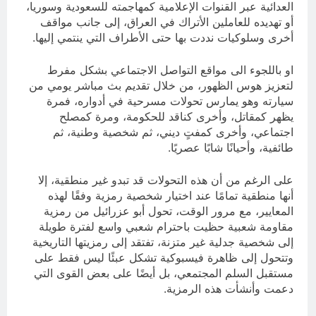
العدائية عبر القنوات الإعلامية كمهاجمته للسعودية وسوريا،
أو تهديده للعاملين الأتراك في العراق، إلى جانب مواقف
أخرى وسلوكيات نددت بها حتى الأطراف التي ينتمي إليها.
او باللجوء الى مواقع التواصل الاجتماعي بشكل مفرط
لتعزيز هوس الظهور، من خلال تقديم بث مباشر يومي من
سيارته وهو يمارس تحولات مسرحية في أدواره، فمرة
يظهر كمقاتل، وأخرى كناقد للحكومة، ومرة كمصلح
اجتماعي، وأخرى كمفتٍ ديني، ثم شخصية وطنية، ثم
طائفية، وأحيانًا شابًا عصريًا.
على الرغم من أن هذه التحولات قد تبدو غير منطقية، إلا
أنها منطقية تمامًا عند اختيار شخصية رمزية وفقًا لهذه
المعايير، مع مرور الوقت، تحول أبو عزرائيل من رمزية
مقاومة شعبية حظيت باحترام شعبي واسع لفترة طويلة
إلى شخصية جدلية غير متزنة، تفتقد إلى رمزيتها التاريخية
وتتحول إلى ظاهرة فيسبوكية تشكل عبئًا ليس فقط على
مستقبل السلم المجتمعي، بل أيضًا على بعض القوى التي
دعمت وأنشأت هذه الرمزية.