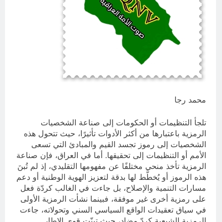
العراق له!
23 ساعة Ago
شعراء العراق الذين بقيت قبورهم في
المنافي.. ووصايا لم تُنفذ
23 ساعة Ago
محمد رجا
تلجأ التنظيمات أو الحكومات إلى صناعة الشخصيات
الرمزية باعتبارها من أكثر الأدوات تأثيرًا، حيث تتحول هذه
الشخصيات إلى رموز تجسد القيم والمبادئ التي تسعى
الأمم أو التنظيمات إلى تحقيقها. أما في العراق، فإن صناعة
الرمزية تأخذ منحى مختلفًا عن مفهومها التقليدي، إذ لم تُبنَ
هذه الرموز أو يُخطَّط لها بدقة لتعزيز الهوية الوطنية أو دعم
مسارات التنمية والإصلاح، بل جاءت في الغالب كردّة فعل
على رمزية أخرى غير موفقة، فبينما نشأت الرمزية الأولى
في سياق تعقيدات الواقع السياسي السني وتحولاته، جاءت
الرمزية الشيعية كردّ مضاد، حيث تبنّت قوى الإطار