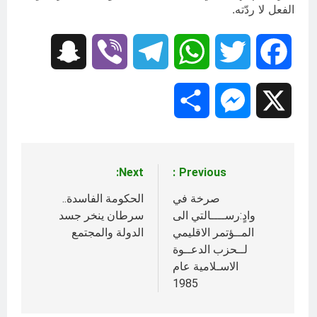
الفعل لا ردّته.
Snapchat
Viber
Telegram
WhatsApp
Twitter
Facebook
Share
Messenger
X
Next:
Previous:
تصفّح
المقالات
صرخة في
الحكومة الفاسدة..
وادٍ:رســــالتي الى
سرطان ينخر جسد
المــؤتمر الاقليمي
الدولة والمجتمع
لــحزب الدعــوة
الاسـلامية عام
1985