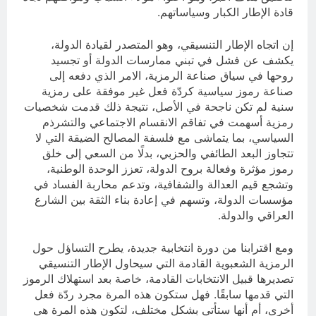
قادة الإطار الكبار وسياساتهم.
إن اتجاه الإطار التنسيقي، وهو المتصدر لقيادة الدولة،
يكشف عن فشل في تبني ممارسات الدولة أو تجسيد
روحها في سياق صناعة الرمزية، الامر الذي دفعه إلى
صناعة رموز سياسية كردّة فعل غير موفقة على رمزية
سنية لم تكن ناجحة في الأصل، نتيجة ذلك قدمت شخصيات
رمزية أسهمت في تفاقم الانقسام الاجتماعي والتشرذم
السياسي، بما يتماشى مع فلسفة المصالح الضيقة التي لا
تتجاوز البعد الطائفي والحزبي، بدلًا من السعي إلى خلق
رموز مؤثرة وفعالة بروح الدولة، تعزز الوحدة الوطنية،
وتشجع قيم العدالة والشفافية، وتدعم محاربة الفساد في
مؤسسات الدولة، وتسهم في إعادة بناء الثقة بين الشارع
العراقي والدولة.
ومع اقترابنا من دورة انتخابية جديدة، يطرح التساؤل حول
الرمزية الشعبوية القادمة التي سيحاول الإطار التنسيقي
تصديرها قبيل الانتخابات القادمة، خاصة بعد استهلاك الرموز
التي قدمها سابقًا. فهل ستكون هذه المرة مجرد ردّة فعل
أخرى، أم أنها ستأتي بشكل مختلف، لتكون هذه المرة هي