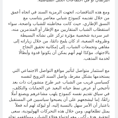
ومع هذه التناقضات، اتجهت الرمزية السند في اتجاه أعمق
من خلال تقديمه كنموذج شبابي معاصر يتناسب مع
النسق الإطاري، حيث كانت مخاطبته للشباب واضحة، سواء
استقطاب الشباب المتقاربين مع الإطار أو المتذمرين منه،
عبر سردية شخصية مؤثرة تركز على نشأته البسيطة
وظروفه الصعبة، اذ كان يلمح دائمًا، من خلال زياراته إلى
مقاهي وتجمعات الشباب، إلى إمكانية تحقيق النجاح
بالاجتهاد، مؤكدًا لهم أنهم يمكن أن يكونوا قدوة وأبطالًا
لخدمة المذهب.
مع استثمار متواصل لتأثير مواقع التواصل الاجتماعي التي
يستخدمها بشكل مفرط، واصل السند الترويج لنفسه
كسياسي قريب من الشباب عبر طرح منشورات ذات بعد
تأجيجي أو عرض نمط حياته البعيد عن الحمايات والتكلف،
في سياق تقديم نفسه كنموذج يلهب مشاعرهم ويصنع أملًا
زائفًا، إما ليشجعهم على أن يصبحوا سياسيين في المستقبل
باعتبار أن الأمر سهل بالنسبة إليه، أو ليؤكد لهم أنه فعلاً
يمثل تطلعاتهم، ومن خلال هذه التحركات الهوليودية، سعى
لتحقيق هدف أكبر، وهو احتواء هؤلاء الشباب ومواقفهم تجاه