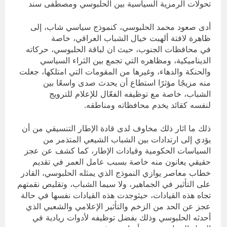
تحولات الرمزية السياسية بين الحلبوسي ومصطفى سند
أدى صعود محمد الحلبوسي، كنموذج سياسي شاب، إلى
ظاهرة لافتة ألهبت خيال الشباب العراقي، خاصة
في محافظات الجنوب، حيث ان لباقة الحلبوسي، حركاته
الديناميكية، ومظاهره التي تجمع بين الثراء السياسي
والحنكة والدهاء، وغيرها من المقومات التي امتلكها، جعلت
منه مزيجًا مؤثرًا استطاع أن يحدث صدى واسعًا بين
الشباب، خاصة مع توظيفه الفعّال للإعلام للترويج
لنفسه كقائد يخدم محافظاته ومناطقه.
ذلك ما اثار ذلك مخاوف لدى قادة الإطار التنسيقي من أن
يؤدي إلى ارتدادات بين الشباب الشيعي المتذمر من
السياسات الحكومية وقيادات الإطار، كما كشف عن عجز
حقيقي يعانون منه خاصة بسبب عامل العمر في تقديم
خطاب معاصر يوازي النموذج الذي يمثله الحلبوسي، القادر
على التأثير في الجماهير، ولا سيما الشباب، وتقليص نقمتهم
تجاه هذه القيادات، حيثوجدت هذه القيادات نفسها في حالة
عجز عن الحد من الزخم والتأثير الإعلامي والشعبي الذي
أحدثه الحلبوسي وذلك بفضل توظيفه لأدوات ريادية في