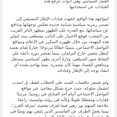
العمل السياسي وهي أدوات تترفع هذه
القيادات عن استخدامها.
لمواجهة هذا الواقع، اتجهت قيادات الإطار التنسيقي إلى
تصدير رمزية سياسية شبابية جديدة تعكس توجهاتها وتدافع
عن سياساتها، مع القدرة على الظهور بمظهر الثائر القريب
من الشعب، فوقع الاختيار على النائب مصطفى سند لتولي
هذه المهمة، من خلال ظهوره المتكرر في الإعلام ومواقع
التواصل الاجتماعي، متبنيًا خطابًا مزدوجًا؛ فتارةً يُقدّم نفسه
كبطل شعبي خارج البرلمان، بينما يقتصر دوره داخله على
التقاط صور السيلفي، وتارةً أخرى يظهر كسياسي مستقل
ومناهض للفساد مهما كان مصدره، بينما يهاجم بشدة أي
انتقاد يوجه إلى الإطار وقياداته.
ولم تقتصر تناقضات السند على الخطاب فقط، بل امتدت
لتشمل سلوكه، حيث خرج بشكل مفاجئ عبر مواقع
التواصل الاجتماعي أمام أحد الفنادق في روسيا، مرتديًا
قفازات ومعطفًا طويلًا وكأنه في رواية بوليسية، زاعمًا
ملاحقة المتهم نور زهير فيما يُعرف بقضية “سرقة القرن”،
بينما يغضّ الطرف عن الفاسدين الذين يلتقي بهم يوميًا في
البرلمان أو في اجتماعات الكتل السياسية.