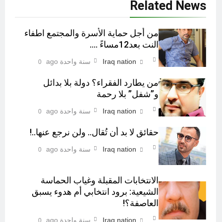
Related News
من أجل حماية الأسرة والمجتمع اطفاء
النت بعد12مساءً ….
Iraq nation
سنة واحدة ago
0
من يطارد الفقراء؟ دولة بلا بدائل
و”شفل” بلا رحمة
Iraq nation
سنة واحدة ago
0
حقائق لا بد أن تُقال.. ولن نرجع عنها..!
Iraq nation
سنة واحدة ago
0
الانتخابات المقبلة وغياب الحماسة
الشيعية: برود انتخابي أم هدوء يسبق
العاصفة؟!
Iraq nation
سنة واحدة ago
0