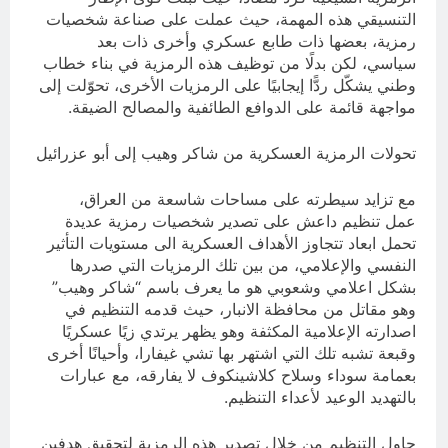
التنسيقي هذه المهمة، حيث عملت على صناعة شخصيات
رمزية، بعضها ذات طابع عسكري وأخرى ذات بعد
سياسي، لكن بدلًا من توظيف هذه الرمزية في بناء خطاب
وطني يشكّل ردًّا إيجابيًا على الرمزيات الأخرى، تحوّلت إلى
مواجهة قائمة على الدوافع الطائفية والمصالح الضيقة.
تحولات الرمزية العسكرية من شاكر وهيب إلى أبو عزرائيل
مع تزايد سيطرته على مساحات شاسعة من العراق،
عمل تنظيم داعش على تصدير شخصيات رمزية عديدة
تحمل ابعاد تتجاوز الأهداف العسكرية الى مستويات التأثير
النفسي والإعلامي، من بين تلك الرمزيات التي صدرها
بشكل اعلامي وشعوبي هو ما يعرف باسم “شاكر وهيب”
وهو مقاتل من محافظة الانبار، حيث قدمه التنظيم في
اصدارته الإعلامية المكثفة وهو يظهر يرتدي زيًا عسكريًا
وقبعة تشبه تلك التي اشتهر بها تشي غيفارا، وأحيانًا أخرى
بعمامة سوداء وسلاح كلاشينكوف لا يفارقه، مع عبارات
بالتهديد الوعيد لأعداء التنظيم.
حاول التنظيم من خلال تصدير هذه الرمزية لتحقيق هدفين