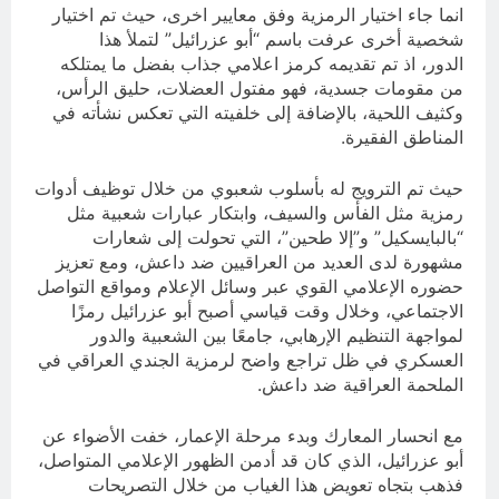
انما جاء اختيار الرمزية وفق معايير اخرى، حيث تم اختيار
شخصية أخرى عرفت باسم “أبو عزرائيل” لتملأ هذا
الدور، اذ تم تقديمه كرمز اعلامي جذاب بفضل ما يمتلكه
من مقومات جسدية، فهو مفتول العضلات، حليق الرأس،
وكثيف اللحية، بالإضافة إلى خلفيته التي تعكس نشأته في
المناطق الفقيرة.
حيث تم الترويج له بأسلوب شعبوي من خلال توظيف أدوات
رمزية مثل الفأس والسيف، وابتكار عبارات شعبية مثل
“بالبايسكيل” و”إلا طحين”، التي تحولت إلى شعارات
مشهورة لدى العديد من العراقيين ضد داعش، ومع تعزيز
حضوره الإعلامي القوي عبر وسائل الإعلام ومواقع التواصل
الاجتماعي، وخلال وقت قياسي أصبح أبو عزرائيل رمزًا
لمواجهة التنظيم الإرهابي، جامعًا بين الشعبية والدور
العسكري في ظل تراجع واضح لرمزية الجندي العراقي في
الملحمة العراقية ضد داعش.
مع انحسار المعارك وبدء مرحلة الإعمار، خفت الأضواء عن
أبو عزرائيل، الذي كان قد أدمن الظهور الإعلامي المتواصل،
فذهب بتجاه تعويض هذا الغياب من خلال التصريحات