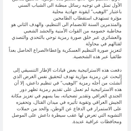
الأول تمثل في توجيه رسائل مبطنة الى الشباب السني
باعتبار “الوهيب” ايقونة جهادية محلية
مؤثرة تستهدف استقطاب الطامحين
والمتذمرين السنة للانضمام الى التنظيم، والهدف الثاني هو
مخاطبة خصومه من القوات الأمنية والحشد الشعبي
والعشائري عبر خلق صورة رمزية توحي بالتحدي والتصدي
لقتالهم في محاولة
لتعزيز صورة التنظيم العسكرية وإعطاءالصراع الحاصل بعداً
طائفياً عبر هذه الشخصية.
دفعت هذه الاستراتيجية بعض قيادات الإطار التنسيقي إلى
البحث عن رمزية موازية تهدف لتحقيق نفس الغرض الذي
أُنشئت من أجله رمزية “الوهيب” في تنظيم داعش، إلا أن
هذه الاستراتيجية لم تعمل على تقديم رمزية تظهر دور
الجندي العراقي وتقدير تضحياته، بما يسهم في تعزيز مكانة
الجيش العراقي وتقوية تأثيره في ميدان القتال، وتحفيزه
على الاستمرار في الدفاع عن الوطن، والحد من حملات
التشويه التي تعرض لها عقب سيطرة داعش على الموصل
ومحافظات عراقية عديدة.