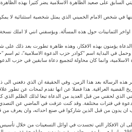
يتي السابق على صعيد الظاهرة الاسلامية يضر كثيرا بهذه الظاهرة.
نها في شخص الامام الخميني الذي يمثل شخصية استثنائية لا يمكن
اواخر الثمانينات حول هذه المسألة. ويؤسفني انني لا املك نسخة 
الدعاة يؤمنون بهذه الافكار، وهذه ظاهرة تطورت بعد ذلك على شكل
 مع اخوة دعاة اخرين وحمل في البداية اسم “كوادر حزب الدعوة الاسلامية”، ثم
لاسلامية، وانما كان محاولة لتجميع دعاة سابقين في حزب الدعوة 
هذه الرسالة بعد هذا الزمن. وفي الحقيقة ان الذي دفعني الى ذ
اريخ القضية العراقية. هذا فضلا عن انها تقدم لمحات عن تطور علاق
ني الذي لحقني من قبل العديد من الدعاة تبعا لذلك الظلم الذي كا
دعوة في فترات مختلفة. وقد كنت عزفت في الماضي عن التصدي له
يجب ان يدون من قبل الذين شاركوا في صنع احداثه، وان يعرف من قب
على ان الافكار التي تجسدت في اوائل التسعينات من خلال تأسيس 
نتجت عن الغزو الصدامي للكويت، في اب من عام 1990، وانما هي وليدة مرحلة سبقت شهدت مع