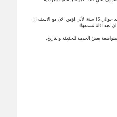
غني عن البيان ان الرسالة لم تكن تحمل عنوان “صرخة في واد!” في عام 1985، انما هو عنوان اطلقته عليها الان، أي بعد حوالي 15 سنة، لأني اؤمن الان مع الاسف ان
 تجد اذانا تسمعها!
متواضعة بعضُ الخدمة للحقيقة والتاريخ.