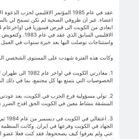
عقد في عام 1985 المؤتمر الاقليمي لح
اعضاء. غير ان ظروفي الصحية لم تكن تسمح لي بالسف
ابعادي من الكويت الى قبرص فسوريا في اواخرعام 1984. ولهذا السبب فقد اعتذرت
الاقليمي الساب
واستنتاجات توصلت اليها بعد خبرة سنوات في العمل ف
وكانت هذه الفترة شهدت على المستوى الشخصي المتغ
1. مغادرتي الكوي
الخصوصيات التي يتمتع بها كل مجتمع، بما في ذلك المج
المنشقة بنشاط معين في الكويت الحق افدح الضرر بال
3. ا
الجهاد في الكويت وفرعها في ايران. وكانت المنظمة 
عني ولم يعرفوا كيف يصححوها، فقد كنت فعلا عضو ارت