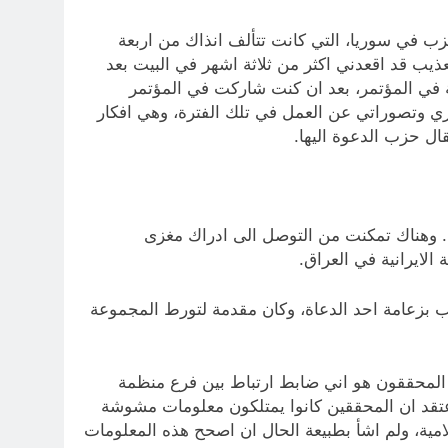
رع الحزب في سوريا، التي كانت تتألف انذاك من اربعة
ب قد اقعدني اكثر من ثلاثة اشهر في البيت بعد
 في المؤتمر، بعد ان كنت شاركت في المؤتمر
ت ارائي وافكاري وتصوراتي عن العمل في تلك الفترة، وهي افكار
ال حزب الدعوة اليها.
سم حزب الدعوة. وهناك تمكنت من التوصل الى ادراك مغزى
الايرانية في العراق.
198، وانشقاق اللجنة القيادية فيها عن الحزب بزعامة احد الدعاة، وكان مقدمة لتورط المجموعة
قال الذي واجهني به المحققون هو اني ضابط ارتباط بين فرع منظمة
عتقد ان المحققين كانوا يمتلكون معلومات مشوشة
مية، ولم اشأ بطبيعة الحال ان اصحح هذه المعلومات