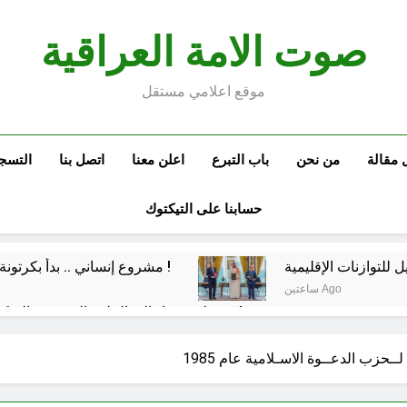
صوت الامة العراقية
موقع اعلامي مستقل
 مقالة
من نحن
باب التبرع
اعلن معنا
اتصل بنا
التسج
حسابنا على التيكتوك
 للتوازنات الإقليمية
مشروع إنساني .. بدأ بكرتونة أدوية مجانية وانتهى بـ”صيدليات”خيرية !
ساعتين Ago
من حلف بغداد إلى الحلف السعودي التركي الباكستاني- وفوائد انضمام العراق له!
الفلسفة التجريدية للانسان
شعراء العراق الذين بقيت
ـحزب الدعــوة الاسـلامية عام 1985
5 ساعات Ago
 كفّك.. حين تغتالنا الأكياس البلاستيكية
الولاية ال