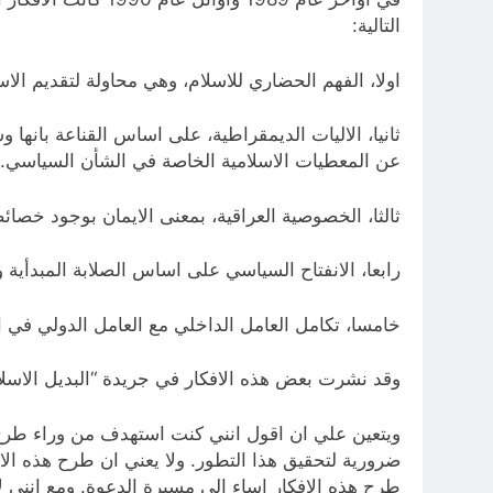
التالية:
اولا، الفهم الحضاري للاسلام، وهي محاولة لتقديم ال
ثانيا، الاليات الديمقراطية، على اساس القناعة بانها
عن المعطيات الاسلامية الخاصة في الشأن السياسي.
ثالثا، الخصوصية العراقية، بمعنى الايمان بوجود خص
رابعا، الانفتاح السياسي على اساس الصلابة المبدأية وا
خامسا، تكامل العامل الداخلي مع العامل الدولي في ا
وقد نشرت بعض هذه الافكار في جريدة “البديل الاسل
ويتعين علي ان اقول انني كنت استهدف من وراء طرح ه
ضرورية لتحقيق هذا التطور. ولا يعني ان طرح هذه ال
طرح هذه الافكار اساء الى مسيرة الدعوة. ومع انني ل