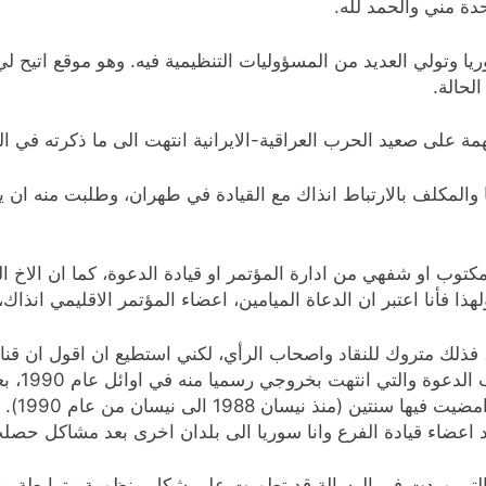
دة مني والحمد لله.
يا وتولي العديد من المسؤوليات التنظيمية فيه. وهو موقع اتيح 
لحالة.
على صعيد الحرب العراقية-الايرانية انتهت الى ما ذكرته في ا
والمكلف بالارتباط انذاك مع القيادة في طهران، وطلبت منه ان ي
 مكتوب او شفهي من ادارة المؤتمر او قيادة الدعوة، كما ان الاخ 
هذا فأنا اعتبر ان الدعاة الميامين، اعضاء المؤتمر الاقليمي انذاك
، فذلك متروك للنقاد واصحاب الرأي، لكني استطيع ان اقول ان ق
 اعضاء قيادة الفرع وانا سوريا الى بلدان اخرى بعد مشاكل حصل
 واوائل عام 1990 كانت الافكار التي وردت في الرسالة قد تطورت على شكل منظومة