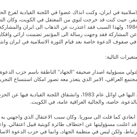
زب الدعوة الاسلامية في ايران، وكنت انذاك عضوا في اللجنة القيادية لف
ر، حيث كنت قد خرجت لتوي من المعتقل في الكويت، وكان التعذي
عن الذهاب الى ايران والمشاركة
ق الذي عقد في عام 1983. وكتعويض عن المشاركة فقد وجهت رسالة الى المؤتمر تضمن
ي صفوف الدعوة خاصة بعد قيام الثورة الاسلامية في ايران وانتق
يرات التالية:
ت في اواخر عام 1982 الى طهران لتولي مسؤولية اصدار صحيفة “الجهاد” الناطقة با
تمع العراقي، الامر الذي يتعذر معه تصور امكان استنساخ التجربة 
2. تولي مسؤولية فرع الحزب في الكويت، بعد عودتي اليها في اوائل عام 3
دعوة، خاصة، والجالية العراقية عامة، في الكويت.
عتقالي في الكويت في ديسمبر من عام 1984 ثم ابعادي كما قلت الى سوريا. وكان سبب الاعت
قد اعلنت مسؤوليتها عن اختطاف طائرة كويتية قبيل اعتقالي. وا
باط، ولكن ليس في منظمة الجهاد، وانما في حزب الدعوة الاسلا