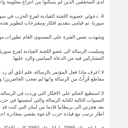
لدى المحققين الذين لم يتمكنوا من انتزاع معلومة واح
4. دخولي عضوية اللجنة القيادية لفرع الحزب في سور
سوريا، ثم قيامي بتقديم افكار ومقترحات لتطوير هذه ا
وشهدت نفس الفترة على المستوى العام تطورات مهمة 
وسلمت الرسالة الى عضو اللجنة القيادية لفرع سوريا 
المشاركين فيه من الدعاة الميامين والرد عليها.
لا اعرف ماذا فعل المؤتمر بالرسالة، فلم اتلق أي رد
مقاطع قُرِأَتْ من الرسالة وانها لم تعجب الحاضرين! ول
لا استطيع الحكم على الافكار التي وردت في الرسالة
اطار ترتيب مع قيادة حزب الدعوة يقضي بمغادرة احد
في اواخر عام 1989