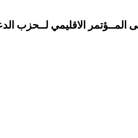
9 ساعات Ago
خطب صلاة الجمعة (ح 22) (تمييز وخلافة بني البشر)
المــؤتمر الاقليمي لــحزب الدعــوة
مقترح داعية الميدان للتعريف بتعاليم وأحكام الشرائع والأديان