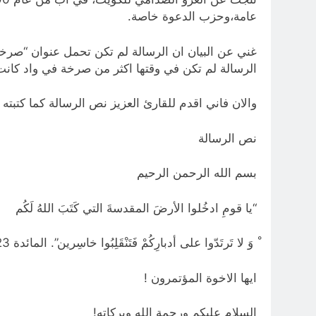
عامة،وحزب الدعوة خاصة.
الرسالة لم تكن في وقتها اكثر من صرخة في واد كانت
والان فاني اقدم للقارئ العزيز نص الرسالة كما كتبته 
نص الرسالة
بسم الله الرحمن الرحيم
“يا قومِ ادخُلوا الأرضَ المقدسةَ التي كَتَبَ اللهُ لَكُم
ْ وَ لا تَرتَدّوا على أدبارِكُمْ فَتَنْقَلِبُوا خاسِرين”. المائدة 23
ايها الاخوة المؤتمرون !
السلام عليكم ورحمة الله وبركاته!