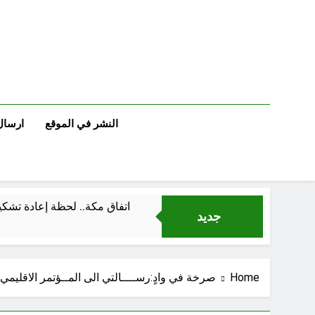
Ski
t
conten
النشر في الموقع
ارسال
اتفاق مكة.. لحظة إعادة تشكيل
جديد
لوحة النشوة / راي 
Home
صرخة في وادٍ:رســــالتي الى المــؤتمر الاقليمي لـ
السمّ الصامت في