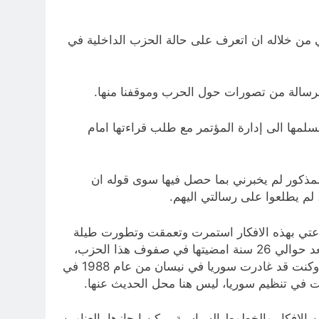
لي من خلاله ان اتعرف على حالة الحزب الداخلية في
لرسالة من تصورات حول الحرب وموقفنا منها.
سلمها الى إدارة المؤتمر مع طلب قراءتها امام
المذكور لم يخبرني بما حصل فيها سوى قوله ان
، لم يطلعوا على رسالتي اليهم.
ناعتي بهذه الافكار استمرت وتعمقت وتطورت طيلة
السنوات التالية لكتابة الرسالة والتي امضيتها في حزب الدعوة والتي انتهت بخروجي رسميا منه في اوائل عام 1990، بعد حوالي 26 سنة امضيتها في صفوف هذا الحزب،
بعد هجرتي الى بريطانيا قادما من لبنان التي كنت قد امضيت فيها سنتين (منذ نيسان 1988 الى نيسان من عام 1990). وكنت قد غادرت سوريا في نيسان من عام 1988 في
ت في تنظيم سوريا، ليس هنا محل الحديث عنها.
 مترابطة من الافكار والخطوط السياسية يمكن ايجازها بالعناوين