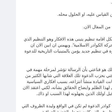
 القياس عليه، او الحلول محله.
من المقال الان.
 اقامة تنظيم يتبنى هذه الافكار وهو التنظيم الذي
 اسم “حركة الكوادر الاسلامية”. ويهمني ان ابين الان ان
في تنظيم جديد يؤمن بالمتبنيات التاريخية للدعوة
لك هو قناعتي بأن الرسالة تؤشر لمرحلة مهمة في
تي بحزب الدعوة تلك العلاقة التي شابها الكثير من
نت القيادة منشأ انتزاعه، بسبب افكاري السياسية
ذا الظلم وايضاح الحقائق بشأنه، لكني اعتقد الان
ل اولئك الذين يجهلونه لهذا السبب او ذاك.
كوادر الدعوة لم تكن في الواقع وليدة الظروف التي
اناة حقيقة بسبب الظروف التي كانت تحيط بالقضية العراقية