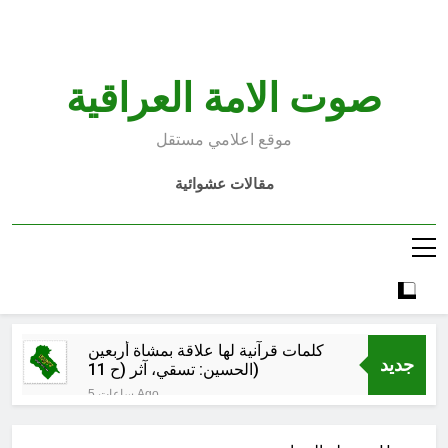
Ski
t
conten
صوت الامة العراقية
موقع اعلامي مستقل
مقالات عشوائية
كلمات قرآنية لها علاقة بمشاة أربعين
جديد
الحسين: تسقي، آثر (ح 11)
5 ساعات Ago
مجلس حسيني (دواعي نصب مآتم
العزاء الحسيني)