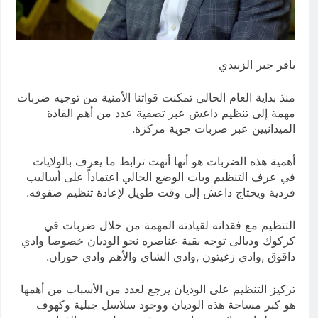
7 ساعات Ago
ازمة العلم العراقي.. ليست ازمة فقدان
الوطنية عند العراقيين.. بل (ازمة فقدان
الوطنية بالعلم نفسه) نركز على فئة
7 ساعات Ago
الأغلبية (لا ترفع العلم العراقي) وبنفس
باقر جبر الزبيدي
الوقت (تغضب عندما ترى عراقي يرفع علم
اجنبي)
منذ بداية العام الحالي تمكنت قواتنا الأمنية من توجيه ضربات
مهمة إلى تنظيم داعش عبر تصفية عدد من أهم القادة
الميدانيين عبر ضربات جوية مركزة.
أهمية هذه الضربات هو أنها أنهت ترابط ما يعرف بالولايات
في عرف التنظيم وبات الوضع الحالي اعتماداً على أساليب
فردية ويحتاج داعش إلى وقت طويل لإعادة تنظيم صفوفه.
التنظيم مع فقدانه لقيادته المهمة من خلال ضربات في
كركوك وديالى توجه بقية عناصره نحو الوديان خصوصا وادي
داقوق ,وادي زغيتون ,وادي الشاي والأهم وادي حوران.
تركيز التنظيم على الوديان يرجع لعدد من الأسباب من أهمها
هو كبر مساحة هذه الوديان ووجود سلاسل جبلية وكهوف