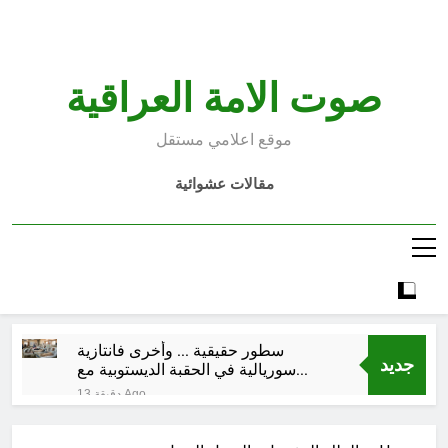
Ski
t
conten
صوت الامة العراقية
موقع اعلامي مستقل
مقالات عشوائية
سطور حقيقية … وأخرى فانتازية
جديد
سوريالية في الحقبة الديستوبية مع
مؤسساتنا الصحية !!
13 دقيقة Ago
كتب ثقافية جديدة …دَردَشَاتٌ
ومُشَاكَسَاتٌ صُحَفيةٌ في مقهى