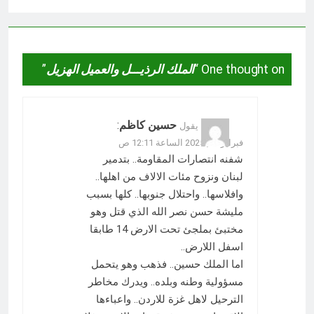
One thought on “
الملك الرذيـــل والعميل الهزيل
”
حسين كاظم
:
يقول
فبراير 24, 2025 الساعة 12:11 ص
شفنه انتصارات المقاومة.. بتدمير
لبنان ونزوح مئات الالاف من اهلها..
وافلاسها.. واحتلال جنوبها.. كلها بسبب
مليشة حسن نصر الله الذي قتل وهو
مختبئ بملجئ تحت الارض 14 طابقا
اسفل اللارض..
اما الملك حسين.. فذهب وهو يتحمل
مسؤولية وطنه وبلده.. ويدرك مخاطر
الترحيل لاهل غزة للاردن.. واعباءها