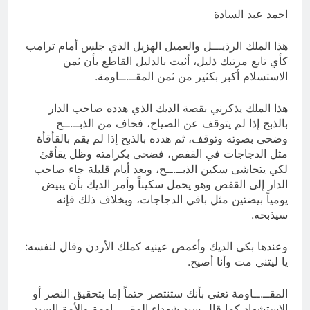
؟
احمد عبد السادة
11 ساعة Ago
الظلم والظلام والمادة المظلمة
‏هذا الملك الرذيـــل والعميل الهزيل الذي جلس أمام ترامب
11 ساعة Ago
كأي تابع مرتبك ذليل، أثبت بالدليل القاطع بأن ثمن
الاستسلام أكبر بكثير من ثمن المقــ.ــاومة.
هذا الملك يذكرني بقصة الديك الذي هدده صاحب الدار
بالذبح إذا لم يتوقف عن الصياح، فخاف من الذبــ.ــح
وضحى بصوته وتوقف، ثم هدده بالذبح إذا لم يقم بالقأقأة
مثل الدجاجات في القفص، فضحى بكرامته وظل يقأقئ
لكي يتحاشى سكين الذبــ.ــح، وبعد أيام قليلة جاء صاحب
الدار إلى القفص وهو يحمل سكيناً وأمر الديك بأن يبيض
يومياً بيضتين مثل باقي
الدجاجات، وبخلاف ذلك فإنه
سيذبحه.
وعندها بكى الديك وأغمض عينيه كملك الأردن وقال لنفسه:
يا ليتني مت وأنا أصيح.
المقــ.ــاومة تعني بأنك ستنتصر حتماً إما بتحقيق النصر أو
الاستشهاد كما قال سيد شهداء المقــ.ــاومة والأمة السيد