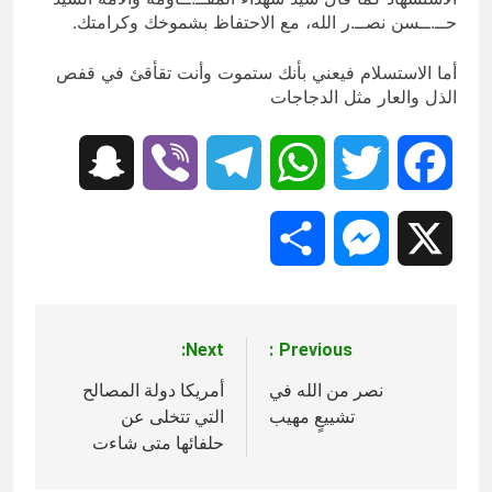
حــ.ــسن نصــ.ر الله، مع الاحتفاظ بشموخك وكرامتك.
أما الاستسلام فيعني بأنك ستموت وأنت تقأقئ في قفص
الذل والعار مثل الدجاجات
Snapchat
Viber
Telegram
WhatsApp
Twitter
Facebook
Share
Messenger
X
Next:
Previous:
تصفّح
المقالات
نصر من الله في
أمريكا دولة المصالح
تشييعٍ مهيب
التي تتخلى عن
حلفائها متى شاءت