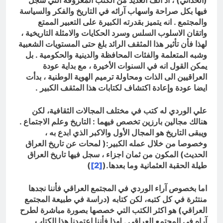
(الحداثي) ، اذ ألف العديد من الكتب المعروفة التي سجل
فيها بكل صراحة واسهاب آرائه في التاريخ والفكر والسياسة
والمجتمع . انه يتميز بقدرته الكبيرة على التعبير الممتع
واتقان الاسلوب السلس وسرد الحكايات والامثلة التاريخية ،
لهذا فأن تأثير هذا المثقف الرائد بلغ حتى المستويات الشعبية
وشبه المتعلمة والفئات المحافظة والدينية والحكومية . بل
يمكن القول انه في السنوات الأخيرة ، مع بداية عودة
العراقيين الى الذات ومحاولة ترميم الهوية الوطنية ، بدأت
ايضا عودة وإعادة اكتشاف لكتابات هذا المثقف الكبير
.
علي الوردي له كتب في مختلف المجالات الثقافية، لكن
هنالك مجالين بارزين تخصص فيهما : التاريخ وعلم الاجتماع .
ويبقى التاريخ هو المجال الأول والاكبر الذي ابدع به ،
وخصوصا من خلال عمله الكبير:( لمحات عن تاريخ العراق
الحديث) المكون من ثمان اجزاء ، سجل فيها تاريخ العراق
طيلة الحقبة العثمانية وما بعدها.(
[2]
)
اما بخصوص آراء الوردي في المجتمع العراقي فأننا نجدها
منتثرة في كل كتبه، لكن كتابه (دراسة في طبيعة المجتمع
العراقي) هو اكثر الكتب التي خصصها بصورة مباشرة لطرح
آراه في المجتمع العراقي . لهذا فأننا اعتمدنا هذا الكتاب