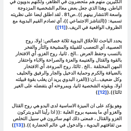
الكثيرين منهم هم متحضرون في الظاهر، ولكنهم بدويون في
الباطن. وهذا الذي جعل بعض معالم الشخصية المزدوجة
واسعة الانتشار بينهم ))..ص81 . لقد اطلق ايضا على نظريته
تسمية: ((التناشز الاجتماعي ))، أي تصادم القيم البدوية مع
الظروف الواقعية في الريف.(
[11]
)
يحدد الباحث للأخلاق البدوية ثلاثة خصائص: اولا، روح
العصبية، أي التعصب للقبيلة والمشيخة والثأر والفخر
بالنسب وحفظ العرض ..الخ . ثانيا، روح الغزو، أي الافتخار
بالقوة والقتال والغنيمة والعزة والصراحة والاباء واحتقار
المهن المختلفة ..الخ . ثالثا، روح المروءة، أي الافتخار
بالضيافة والكرم وحماية الدخيل والجار والرفيق والحليف
وكل ضعيف…ان:((الفرد البدوي يريد ان يغلب بقوة قبيلته
اولا، وبقوته الشخصية ثانيا، وبمروءته أي بتفضله على الغير
ثالثا)).(
[12]
)
وهو يؤكد على ان الميزة الاساسية لدى البدو هي روح القتال
والغزو أي ما يسميه بروح الغلبة :(( اذا رأينا البدو يتركون
الغزو والقتال ، فمعنى ذلك انهم سائرون في سبيل التخلص
من ثقافتهم البدوية ، والدخول في عالم الحضارة )).(
[13]
)