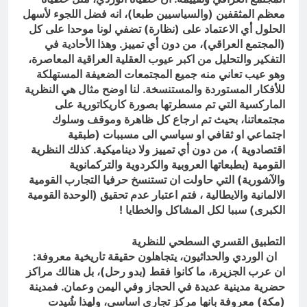
معظم المثقفين (والسياسيين طبعا)، انه فضل اللجوء لأسهل
الحلول أي الاعتماد على (نظارة) تضفي لونا موحدا على كل
(المجتمع العراقي)، من دون أي تمييز. وهذا الأحادية في
التفكير والتحليل من اكبر عيوب العقلية العراقية المعاصرة،
وهو عيب تعاني منه جميع المجتمعات الضعيفة المستهلكة
للأفكار المستوردة والمستنسخة. لنا اوضح مثال هي النظرية
الماركسية التي تم مسطرتها بصورة كاريكاتورية على
مجتمعاتنا، بحيث تم ارجاع كل ظاهرة وموقف وسلوك
اجتماعي او ثقافي او سياسي الى مسببات (طبقية
اقتصادوية )، من دون أي تمييز ولا ديناميكية. كذلك النظرية
القومية (بطبعاتها العروبية والكردوية والتركمانوية
والآشورية) التي حاولت ان تستنسخ حرفيا التجارب القومية
الالمانية والايطالية ، فتم اعتبار عدم تحقيق (الوحدة القومية
الكبرى) سببا لكل المشاكل والخطايا
!
التطبيق القسري السطحي للنظرية
ان الوردي والحداثيون، يتجاهلون حقيقة تاريخية معروفة:
ان عرب الجزيرة، ما كانوا فقط (بدو رحل)، بل هنالك مراكز
حضرية مدينية عديدة في الحجاز وفي اليمن وعمان. فمدينة
(مكة) معروفة بانها مركز تجاري اساسي، ولهذا شُيدت