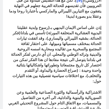
الارزوسي)(
[9]
). لكن مع هذا التقديس للبداوة من قبل
العروبيين فأن تقديسهم للحداثة الغربية جعلهم في النهاية
يتفقون مع التيارين الليبرالي والماركسي بأعتبارنا روحا ودما
وعقلا بدو بصورة ابدية!
إذن على اساس الايمان البديهي بـ(رسوخ وابدية عقليتنا
البدوية العشائرية المتخلفة المورثة) تأسس في بلدانا(فكر
الحداثة، بشقيه الليبرالي واليساري)، وقد اتفقت تيارات
الحداثة بمختلف مسمياتها وميولها، على احتقار ثقافة
المجتمع والسخرية من تقاليده ومحاربة اسسه الروحية
والدينية وتراثه الوطني والمحلي. ان أي دارس لفكر الحداثة
في بلداننا يتوصل الى نتيجة مفادها ان هذا الفكر تمكن من
اختصار كل تاريخ مجتمعاتنا وتطوراتها واشكالياتها بثنائية
واحدة وحيدة : (صراع الحضارة والبداوة، أو التقدم
والتخلف)، مع اختلافات سياسية تفصيلية بين هذه التيارات
حول:
الاشتراكية والرأسمالية والثورة الصناعية والعلمية وعن
السوريالية والبنوية والدادئية، الى آخره من التفاصيل
والمسميات، مع الاتفاق التام حول المشروع التحديثي الغربي
والرؤية الاستشراقية العنصرية لمجتمعاتنا
.