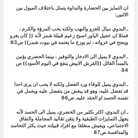
ان التمايز بين الحضارة والبداوة يتمثل باختلاف الميول بين
الاثنين
:
ـ البدوي ميال للغزو والنهب ولكنه يحب المرؤة والكرم ،
فمثلا ان عجيل الياور اصبح زعيم قبيلة شمر لأنه (( كان يغزو
وينجح في غزواته ، ثم يوزع ما يغنمه في بيوت شمر)) ص83
ـ البدوي لا يميل الى الادخار والتوفير ، بينما الحضري يؤمن
بالمبدأ القائل ((القرش الابيض ينفع في اليوم الأسود)) ص
84
ـ البدوي يميل للوفاء ورد الفضل ولكنه لا يحب ان يرى احدا
قد تفضل عليه، وهو قد يبغض من يتفضل عليه ويحمل في
نفسه الحسد او الحقد عليه. ص86
ـ ان البدوي، اكثر بكثير من الحضري، يميل الى الحسد لأنه
يجهل التمايزات الطبقية ولا يتقن تقاليد المجاملة والنفاق
الاجتماعي، ويعيش منغلقا مع افراد قبيلته حيث يكثر التحاسد
والمنافسة.ص87