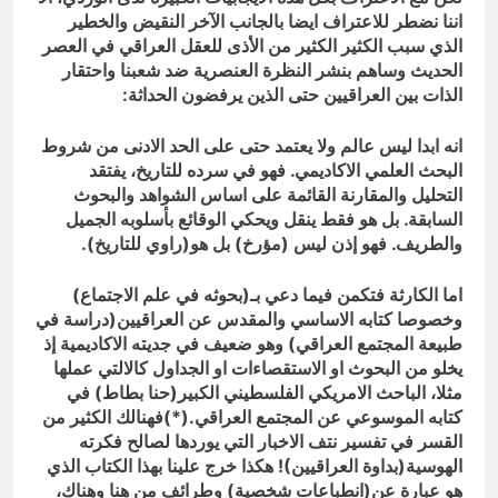
اننا نضطر للاعتراف ايضا بالجانب الآخر النقيض والخطير
الذي سبب الكثير الكثير من الأذى للعقل العراقي في العصر
الحديث وساهم بنشر النظرة العنصرية ضد شعبنا واحتقار
الذات بين العراقيين حتى الذين يرفضون الحداثة:
انه ابدا ليس عالم ولا يعتمد حتى على الحد الادنى من شروط
البحث العلمي الاكاديمي. فهو في سرده للتاريخ، يفتقد
التحليل والمقارنة القائمة على اساس الشواهد والبحوث
السابقة. بل هو فقط ينقل ويحكي الوقائع بأسلوبه الجميل
والطريف. فهو إذن ليس (مؤرخ) بل هو(راوي للتاريخ).
اما الكارثة فتكمن فيما دعي بـ(بحوثه في علم الاجتماع)
وخصوصا كتابه الاساسي والمقدس عن العراقيين(دراسة في
طبيعة المجتمع العراقي) وهو ضعيف في جديته الاكاديمية إذ
يخلو من البحوث او الاستقصاءات او الجداول كالالتي عملها
مثلا، الباحث الامريكي الفلسطيني الكبير(حنا بطاط) في
كتابه الموسوعي عن المجتمع العراقي.(*)فهنالك الكثير من
القسر في تفسير نتف الاخبار التي يوردها لصالح فكرته
الهوسية(بداوة العراقيين)! هكذا خرج علينا بهذا الكتاب الذي
هو عبارة عن(انطباعات شخصية) وطرائف من هنا وهناك،