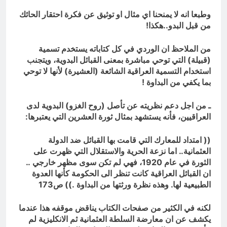
وطبعا انه لا يمنحنا اي مثال او توثيق عن فكرة احتقار الحائك
من قبل البدو..هكذا
!
من الملاحظ ان الوردي في كل كتاباته يستخدم تسمية
(قبيلة) التي توحي مباشرة بمعنى القبائل البدوية، ويتجنب
استخدام التسمية العراقية الشائعة (العشيرة) لأنها لا توحي
بما يكفي من البداوة
!
ـ من اجل دعم نظريته عن تأصل (روح الغزو) البدوية لدى
العراقيين، فأنه يستشهد بمثال ثورة العشرين التي يعتبرها:
(( امتداد للمعارك التي قامت بها القبائل ضد الدولة
العثمانية.. اما نزعة الحرية والاستقلال التي ظهرت على
الثورة في عام 1920، فهي لم تكن سوى مظهر خارجي ..
ان القبائل العراقية كانت تنظر الى الحكومة كأنها العدوة
الطبيعية لها. وهذه نظرة ورثتها من البداوة .)) ص173
لكنه في الكثير من صفحات الكتاب يناقض موقفه هذا عندما
يكشف عن ان معارضة السلطة العثمانية ثم الانكليزية لم