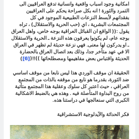
امكانية وجود اسباب واقعية وانسانية تدفع العراقيين الى
التمرد والثورة ! انه بكل صراحة يحكم على العراقيين
بفقدانهم لأبسط النزعات الطبيعية الموجود في كل
المجتمعات البشرية ، اي (حب الحرية والاستقلال) ، تراه
يقول :(( الواقع ان القبائل العراقية بوجه خاص، واهل العراق
بوجه عام، لم يكونوا يعرفون هذه النزعة ـ الحرية والاستقلال
ـ او يدركون لها معنى. فهي نزعة حديثة لم تظهر في العراق
الا في عهد متأخر جدا، وذلك بعد اتصال العراق بالحضارة
الحديثة واقتباس بعض مفاهيمها ومصطلحاتها ))!!(
[6]
)
الحقيقة ان موقف الوردي هذا ليس نابعا من موقف اساسي
ضد الثورة، بقدرما هو نابع من موقفه بالذات من المجتمع
العراقي ، حيث اعتبر كل سلوك وعقلية هذا المجتمع متأتية
من روح البداوة المتأصلة فيه . وهذه هي بالضبط الاشكالية
الكبرى التي سنعالجها في دراستنا هذه
.
فكر الحداثة والآيدلوجية الاستشراقية