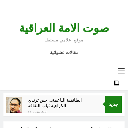
Ski
t
conten
صوت الامة العراقية
موقع اعلامي مستقل
مقالات عشوائية
الطائفية الناعمة… حين ترتدي
جديد
الكراهية ثياب الثقافة
11 دقيقة Ago
مجلس عزاء حسيني (صفات أصحاب
الامامين الحسين والمهدي عليهما