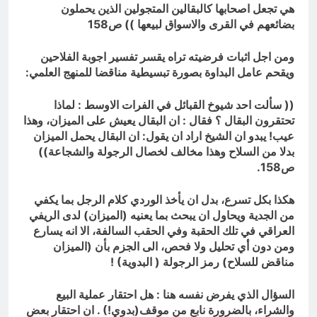
هي تجعل اصحابها كالبقالين المتجولين الذين يحملون
بضائعهم في القرى والاسواق لبيعها )) ص158
ومن اجل اثبات فرضيته تراه يقسر تفسير اجوبة الفلاحين
ويقحم عامل البداوة بصورة تبسيطية مناقضا للمنهج العلمي:
(( سألت احد شيوخ القبائل في الفرات الاوسط : لماذا
تحتقرون البقال ؟ فقال : ان البقال يعيش على الميزان، وهذا
عيب! يبدو ان الشيخ اراد ان يقول: ان البقال يحمل الميزان
بدلا من السلاح وهذا مخالف لخصال الرجولة والشجاعة))
ص158.
هكذا بكل تسرع، بدل ان يأخذ الوردي كلام الرجل بما يكفي
من الجدية ويحاول ان يبحث بما يعنيه (الميزان) لدى الريفي
العراقي في تلك الحقبة وفي الحقب السالفة، الا انه يسارع
ومن دون أي تحليل ولا فحص، الى الجزم بأن (الميزان
مناقض للسلاح) رمز الرجولة ( البدوية)
!
السؤال الذي يفرض نفسه هنا : هل احتقار عملية البيع
والشراء، بالضرورة نابع من موقف(بدوي!) . ان احتقار بعض