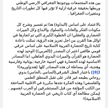
بين هذه المجتمعات ووجودها الجغرافي الارضي الوطني
وربطها بحقيقة عرقية ازلية لا تؤثر فيها كل تطورات التاريخ
ومتغيرات الجغرافيا .
بالاعتماد على اساس (البداوة) هذا تم تفسير وشرح كل
مكونات الفكر والعادات والسلوك والابداع وكل الميراث
الحضاري والعقلي! ان الخطوة الكبرى التي تم انجازها في
اوائل هذا القرن من اجل تعزيز هذه الرؤية، تمثلت باعادة
كتابة تاريخ الحضارة العربية الاسلامية على اساس عرقي
قومي طائفي اعتبر ان المصدر ((العربي)) الوحيد لهذه
الحضارة هو القرآن والميراث البدوي الجاهلي، اما المصادر
الاساسية لهذه الحضارة فهي اجنبية خارجية: يونانية وفارسية
وهندية، أي ببساطة ان هذه المصادر كلها (هندواوربية)!
(
[8]
) باعتبار العقل الشرقي(السامي ـالحامي) بدوي
روحاني بطبعه غير قادر على تقبل المنطق العلمي
والفلسفي! وهذه الفكرة نجدها مكررة في الاغلبية الساحقة
من الكتب المؤلفة من قبل المستشرقين او العرب انفسهم .
(يمكن مطالعة أي كتاب تاريخي عن الحضارة العربية
الاسلامية)
!