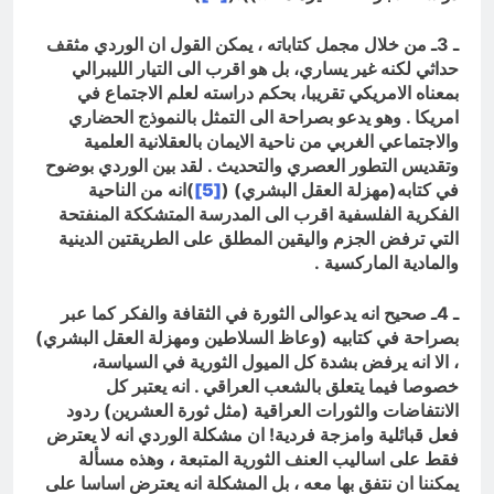
ـ 3ـ من خلال مجمل كتاباته ، يمكن القول ان الوردي مثقف
حداثي لكنه غير يساري، بل هو اقرب الى التيار الليبرالي
بمعناه الامريكي تقريبا، بحكم دراسته لعلم الاجتماع في
امريكا . وهو يدعو بصراحة الى التمثل بالنموذج الحضاري
والاجتماعي الغربي من ناحية الايمان بالعقلانية العلمية
وتقديس التطور العصري والتحديث . لقد بين الوردي بوضوح
في كتابه(مهزلة العقل البشري) (
[5]
)انه من الناحية
الفكرية الفلسفية اقرب الى المدرسة المتشككة المنفتحة
التي ترفض الجزم واليقين المطلق على الطريقتين الدينية
والمادية الماركسية
.
ـ 4ـ صحيح انه يدعوالى الثورة في الثقافة والفكر كما عبر
بصراحة في كتابيه (وعاظ السلاطين ومهزلة العقل البشري)
، الا انه يرفض بشدة كل الميول الثورية في السياسة،
خصوصا فيما يتعلق بالشعب العراقي . انه يعتبر كل
الانتفاضات والثورات العراقية (مثل ثورة العشرين) ردود
فعل قبائلية وامزجة فردية! ان مشكلة الوردي انه لا يعترض
فقط على اساليب العنف الثورية المتبعة ، وهذه مسألة
يمكننا ان نتفق بها معه ، بل المشكلة انه يعترض اساسا على