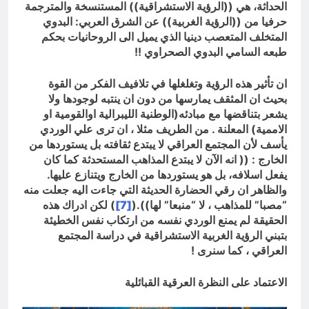
الحداثة، هي ((الرؤية الاستشراقية)) المستنسخة والمترجمة
حرفيا من ((الرؤية الغربية)) عن الشرق العربي: البدوي
المتخلف المتعصب دينيا الذي يميل الى الروحانيات بحكم
طبعه السامي البدوي الصحراوي
!!
ان تأثير هذه الرؤية وتغلغلها في تلافيف الفكر من القوة
بحيث ان المثقف يمارسها من دون ان ينتبه لوجودها ولا
يشعر بتناقضها مع مبادئه(الوطنية الليبرالية اوالقومية او
الاممية) المعلنة . من الطريف مثلا ، ان ترى علي الوردي
يأسف لأن المجتمع العراقي لا يبتدع ثقافته بل يستوردها من
الخارج : (( انه الآن لا يبتدع المذاهب المستحدثة كما كان
يفعل اسلافه، بل هو يستوردها من الخارج ويتنازع عليها.
والظاهر ان رقي الحضارة الحديثة التي جاءت اليه جعلت منه
“مصبا” للمذاهب ، لا “منبعا” لها)).(
[7]
) لكن ادراك هذه
الحقيقة لم يمنع الوردي نفسه من ارتكاب نفس الخطيئة
بتبني الرؤية الغربية الاستشراقية في دراسة المجتمع
العراقي ، كما سنرى
!
الاعتماد على النظرة العرقية القبائلية