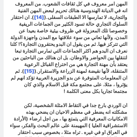
المهن امر معروف في كل ثقافات الشعوب. من المعروف
انه في الديانة الهندوسية هنالك تحريم لبعض المهن الفنية
والتجارية، لا تمارسها الا الطبقات السفلى.(
[14]
). ان احتقار
السلوك التجاري حالة تسود الكثير من الجماعات الريفية
وخصوصا تلك المعزولة في ظروف بيئية خاصة بعيدا عن
المدن، ولأنها تعاني من سوء علاقتها مع المدن واجهزة الدولة
التي تتركز فيها. ثم من يقول ان البدو يحتقرون التجارة؟! كلنا
نعرف ان البدو هم اكثر الجماعات التي تمارس التجارة تبعا
لتنقلها بين الحواضر والاوطان. بل ان هنالك من الباحثين من
يعتقد بأن مهنة التجارة هي من اختراع القبائل الرعوية
المتنقلة، لأنها نقيضة لمهنة الزراعة والاستقرار.(
[15]
). ثم
ان المعلومات المتوفرة عن بدو الجزيرة العربية تؤكد انهم لم
يؤثروا ، مثلا، على مجتمع مكة قبل الاسلام والذي كان
مجتمعا تجاريا بكل معنى الكلمة
!
ان الوردي بارع جدا في التقاط الامثلة الشخصية، لكن
مشكلته انه يضطر في معظم الاحيان ان يضحي بهذه
الامكانيات المعرفية التي يتمتع بها ، من اجل ارضاء (الأرادة
الاستشراقية العليا ) المهيمنة على عالم البحث والفكر، سواء
في العراق او في غيره . تراه مثلا ، بخصوص سبب احتقار