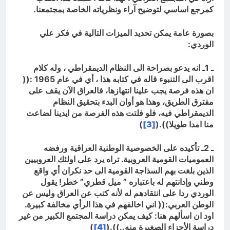
كمرجع اساسي لتوضيح آراء ونظرياته الخاصة بمجتمعنا
.
بصورة عامة يمكن تحديد الميزات التالية في فكر علي
الوردي:
ـ 1ـ انه يدعو بصراحة الى النظام الديمقراطي ، وله كلام
اقرب الى التنبوء قاله في كتابه هذا ، أي في عام 1965 :((
ان هذه فرصة يجب علينا انتهازها، فالعراق الآن يقف على
مفترق الطريق، وهذا هو أوان البدء بتحقيق النظام
الديمقراطي فيه، فلو فلتت هذه الفرصة من ايدينا لضاعت
منا امدا طويلا)).(
[3]
)
ـ 2ـ تأكيده على الخصوصية الوطنية العراقية ورفضه
العموميات القومية العروبية. تراه يرد على اولئك العروبيين
الذين بلغت بهم السذاجة القومية الى حد نكران أي واقع
وطني وإدانتهم له باعتباره ” ميل قطري” خطر! يقول
الوردي ردا على انتقادهم له لأنه كتب عن العراق وليس عن
الوطن العربي:(( اني اخالفهم في هذا الرأي مخالفة كبيرة.
اود ان اسألهم هنا: كيف يمكن دراسة المجتمع الكبير من غير
دراسة الأجزاء الصغيرة منه..)).(
[4]
)