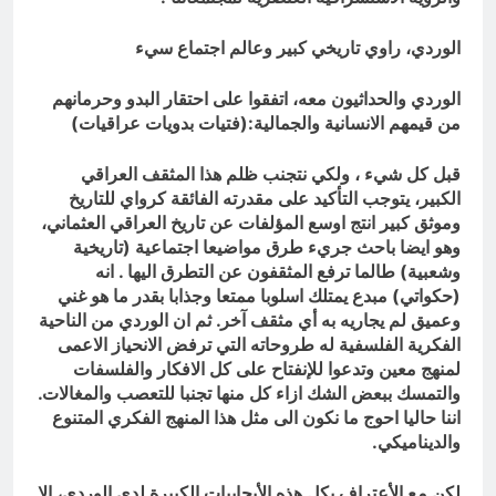
الوردي، راوي تاريخي كبير وعالم اجتماع سيء
الوردي والحداثيون معه، اتفقوا على احتقار البدو وحرمانهم
من قيمهم الانسانية والجمالية:(فتيات بدويات عراقيات)
قبل كل شيء ، ولكي نتجنب ظلم هذا المثقف العراقي
الكبير، يتوجب التأكيد على مقدرته الفائقة كرواي للتاريخ
وموثق كبير انتج اوسع المؤلفات عن تاريخ العراقي العثماني،
وهو ايضا باحث جريء طرق مواضيعا اجتماعية (تاريخية
وشعبية) طالما ترفع المثقفون عن التطرق اليها . انه
(حكواتي) مبدع يمتلك اسلوبا ممتعا وجذابا بقدر ما هو غني
وعميق لم يجاريه به أي مثقف آخر. ثم ان الوردي من الناحية
الفكرية الفلسفية له طروحاته التي ترفض الانحياز الاعمى
لمنهج معين وتدعوا للإنفتاح على كل الافكار والفلسفات
والتمسك ببعض الشك ازاء كل منها تجنبا للتعصب والمغالات.
اننا حاليا احوج ما نكون الى مثل هذا المنهج الفكري المتنوع
والديناميكي
.
لكن مع الأعتراف بكل هذه الأيجابيات الكبيرة لدى الوردي، الا