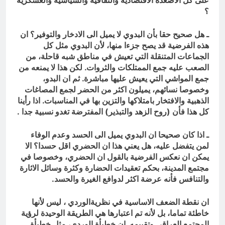
؟
ـ هل صحيح حقا بأن البدوي لا يميل الى الادخار والتوفير؟ ان
هذه الفرضية قد يصح جزءا منها، لأن البدوي مثل كل
الجماعات المتنقلة التي تعيش في مناطق شبه قاحلة، من
الصعب عليه جمع الممتلكات والثروات. لكن هذا لا يمنعه من
جمع المواشي التي يعيش عليها مباشرة. ثم ان البدو،
وخصوصا نسائهم، يميلون اكثر من الحضر لجمع المصاغات
الذهبية والافتخار بامتلاكها والتزين بها في المناسبات. اذا رأينا
كل هذا فأن (روح الزهد والتبذير) المفترضة تغدو نسبية جدا
.
ـ اذا كان صحيحا ان البدوي يميل الى الحسد وعدم الوفاء
لمن يتفضل عليه، هل يعني هذا ان الحضري اقل حسدا؟ الا
يمكن ان نعكس الفرضية بالقول ان الحضري، وخصوصا في
مجتمع المدينة، بحكم تعقيدات الحضارة وكثرة وسائل الاثارة
والتنافس فأنه عرضة اكثر لدوافع الغيرة والحسد
.
ان نقطة الضعف الاساسية في نظريةالوردي ، ليس لأنها
خاطئة تماما، بل لأنه تم اعتبارها هي الطريقة الوحيدة لرؤية
المجتمع العراقي وتقييمه. ان خطيأة الوردي، مثل خطيأة