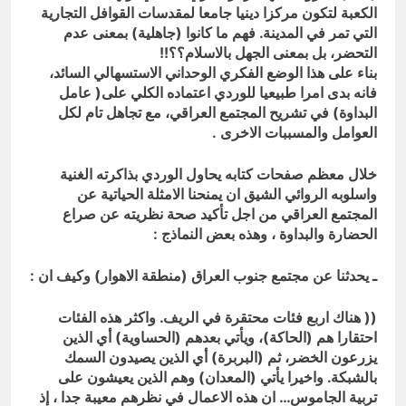
الكعبة لتكون مركزا دينيا جامعا لمقدسات القوافل التجارية
التي تمر في المدينة. فهم ما كانوا (جاهلية) بمعنى عدم
التحضر، بل بمعنى الجهل بالاسلام؟؟!!
بناء على هذا الوضع الفكري الوحداني الاستسهالي السائد،
فانه بدى امرا طبيعيا للوردي اعتماده الكلي على( عامل
البداوة) في تشريح المجتمع العراقي، مع تجاهل تام لكل
العوامل والمسببات الاخرى
.
خلال معظم صفحات كتابه يحاول الوردي بذاكرته الغنية
واسلوبه الروائي الشيق ان يمنحنا الامثلة الحياتية عن
المجتمع العراقي من اجل تأكيد صحة نظريته عن صراع
الحضارة والبداوة ، وهذه بعض النماذج
:
ـ يحدثنا عن مجتمع جنوب العراق (منطقة الاهوار) وكيف ان :
(( هناك اربع فئات محتقرة في الريف. واكثر هذه الفئات
احتقارا هم (الحاكة)، ويأتي بعدهم (الحساوية) أي الذين
يزرعون الخضر، ثم (البربرة) أي الذين يصيدون السمك
بالشبكة. واخيرا يأتي (المعدان) وهم الذين يعيشون على
تربية الجاموس… ان هذه الاعمال في نظرهم معيبة جدا ، إذ