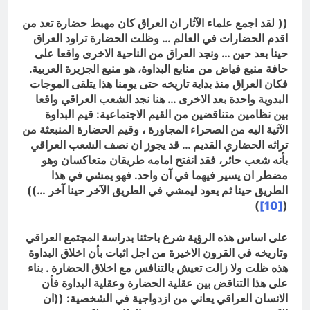
((
لقد اجمع علماء الآثار ان العراق كان مهبط حضارة تعد من
اقدم الحضارات في العالم … وظلت الحضارة تراود العراق
حينا بعد حين … ونجد العراق من الناحية الاخرى واقعا على
حافة منبع فياض من منابع البداوة، هو منبع الجزيرة العربية.
فكان العراق منذ بداية تاريخه حتى يومنا هذا يتلقى الموجات
البدوية واحدة بعد الاخرى … هنا نجد الشعب العراقي واقعا
بين نظامين متناقضين من القيم الاجتماعية: قيم البداوة
الآتية اليه من الصحراء المجاورة ، وقيم الحضارة المنبعثة من
تراثه الحضاري القديم … قد يجوز ان نصف الشعب العراقي
بأنه شعب حائر، فقد انفتح امامه طريقان متعاكسان وهو
مضطر ان يسير فيهما في آن واحد. فهو يمشي في هذا
الطريق حينا ثم يعود ليمشي في الطريق الآخر حينا آخر …))
)
[10]
(
على اساس هذه الرؤية شرع باحثنا بدراسة المجتمع العراقي
وتاريخه في القرون الاخيرة من اجل اثبات بأن اخلاق البداوة
هذه ظلت ولا زالت تعيش بالتنافس مع اخلاق الحضارة . بناء
على هذا التناقض بين عقلية الحضارة وعقلية البداوة فأن
الانسان العراقي يعاني من ازدواجية في الشخصية: ((ان