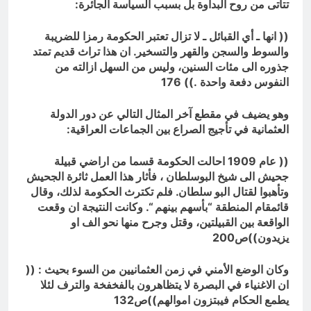
تتأتى من روح البداوة بل بسبب السياسة الجائرة:
(( انها ـ أي القبائل ـ لا تزال تعتبر الحكومة رمزا للضريبة
والسوط والسجن والقهر والتسخير. ان هذا تراث قديم تمتد
جذوره الى مئات السنين، وليس من السهل ازالته من
النفوس دفعة واحدة .)) 176
وهو يضيف في مقطع آخر المثال التالي عن دور الدولة
العثمانية في تأجيج الصراع بين الجماعات العراقية:
(( عام 1909 احالت الحكومة قسما من اراضي قبيلة
جحيش الى شيخ البوسلطان ، فأثار هذا العمل ثائرة الجحيش
وتأهبوا لقتال البو سلطان. فلم تكترث الحكومة لذلك، وقال
قائمقام المنطقة “بأسهم بينهم “. وكانت النتيجة ان وقعت
الواقعة بين القبيلتين، وقتل وجرح منها نحو الف او
يزيدون))ص200
وكان الوضع الأمني في زمن العثمانيين من السوء بحيث : ((
ان الاغنياء في البصرة لا يتظاهرون بالفخفخة والترف لئلا
يطمع الحكام فيبتزون اموالهم))ص132