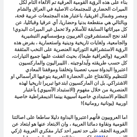
بناء على هذه الرؤية القومية العرقية تم الالغاء التام لكل
الميراث الحضاري للمجتمعات الاصلية في العراق والشام
ومصر وشمال افريقيا، باعتبار هذه المجتمعات عربية قحة،
وبالتالي هي منقطعة بدنيا وحضاريا، أي عرقيا وقبائليا، عن
كل ميراثاتها السابقة للأسلام ولا تحمل غير الميراث البدوي!
لقد نجح المستشرقون الغربيون ومؤسساتهم التبشيرية
والجامعية، ولغايات تاريخية ودينية واستعمارية ، بفرض هذه
الرؤية الاستشراقية التوراتية العنصرية على النخب المثقفة
العربية (والعراقية طبعا)، بحيث اتفقت عليها جميع التيارات،
كل حسب طريقته وآيدلوجيته . الليبراليون والماركسيون
اعتبروا البدواة سبب تعصبنا وتخلفنا وموقفنا المعادي
للتنظيم وللانفتاح على الحضارة الغربية بنوعيها الرأسمالي او
الاشتراكي. بل ان الماركسيون ابتدعوا تبريرا تاريخيا لهذه
العنصرية من خلال مفهوم (الاستبداد الآسيوي) بأعتبار
النظام الاستبدادي خاصية آسيوية بينما الديمقراطية خاصية
اوربية (يونانية رومانية)!
اما العروبيون فأنهم اعتبروا البداوة دليلا ساطعا على اصالتنا
القومية ونقاوة دمائنا العربية ، وان الابتعاد عنها هو ابتعاد عن
العروبة الحقة، على حد تعبير احد كبار مفكري العروبة (زكي