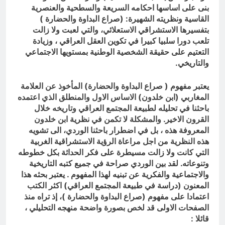
بنى على اساسها احكامه السريعة والسطحية والعنصرية
القاسية ونظريته الشهيرة: (صراع البداوة والحضارة )
بتفسيرها الاستشراقي الاستعلائي، والتي لعبت ولا زالت
تلعب دورا سلبيا كبيرا في تكوين العقل العراقي ، وزيادة
التعتيم على حقيقة الشخصية الوطنية بمستويها الاجتماعي
والتاريخي.
يعتبر مفهوم ( صراع البداوة والحضارة) المأخوذ عن العلامة
المغاربي (ابن خلدون) الاساس الاول والمنطلق الذي اعتمده
باحثنا في تحليله لطبيعة المجتمع العراقي وتاريخه خلال
القرون الاخير. والمشكلة لا تكمن في نظرية ابن خلدون
المعروفة هذه ، بل في اضطرار باحثنا الوردي، الى تشويه
هذه النظرية من اجل مراعاة الرؤية الاستشراقية الغربية
التي كانت ولا زالت مسيطرة على فكر الحداثة بكل خطوطه
وتنوعاته. لقد بين الوردي صراحة في جميع كتبه التاريخية
والاجتماعية والفكرية عن تبنيه لهذا المفهوم . يعتبر بحثه هذا
المعنون (دراسة في طبيعة المجتمع العراقي) اكثر الكتب
اعتمادا على مفهوم (صراع البداوة والحضارة )، إذ تراه منذ
الصفحات الاولى قد لخص بصورة واضحة منهجه التحليلي ،
قائلا
: