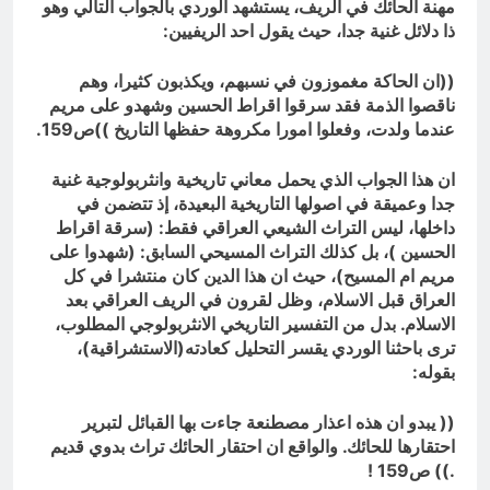
مهنة الحائك في الريف، يستشهد الوردي بالجواب التالي وهو
ذا دلائل غنية جدا، حيث يقول احد الريفيين:
((ان الحاكة مغموزون في نسبهم، ويكذبون كثيرا، وهم
ناقصوا الذمة فقد سرقوا اقراط الحسين وشهدو على مريم
عندما ولدت، وفعلوا امورا مكروهة حفظها التاريخ ))ص159.
ان هذا الجواب الذي يحمل معاني تاريخية وانثربولوجية غنية
جدا وعميقة في اصولها التاريخية البعيدة، إذ تتضمن في
داخلها، ليس التراث الشيعي العراقي فقط: (سرقة اقراط
الحسين )، بل كذلك التراث المسيحي السابق: (شهدوا على
مريم ام المسيح)، حيث ان هذا الدين كان منتشرا في كل
العراق قبل الاسلام، وظل لقرون في الريف العراقي بعد
الاسلام. بدل من التفسير التاريخي الانثربولوجي المطلوب،
ترى باحثنا الوردي يقسر التحليل كعادته(الاستشراقية)،
بقوله:
(( يبدو ان هذه اعذار مصطنعة جاءت بها القبائل لتبرير
احتقارها للحائك. والواقع ان احتقار الحائك تراث بدوي قديم
.)) ص159 !