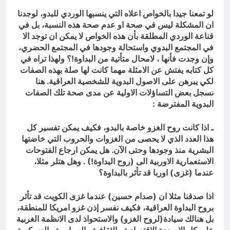
لو تمعنا جيدا بالخواص اعلاه التي ينسبها الوردي للبدو، لوجدنا
ان المشكلة ليس في صحة او عدم صحة هذه النسبة، بل في
قناعة الوردي المطلقة بأن هذه الخواص لا يمكن ان توجد الا
في المجتمع البدوي واستحالة وجودها في المجتمع الحضري،
وإن وجدت فأنها ، لامحال متأتية من البداوة!؟ ولهذا تراه في
كل كتابه يفتش عن الامثلة مهما كانت لها صلة بهذه الصفات
لكي يبرهن على الاصول البدوية للشخصية العراقية. هنا
نسجل بعض التساؤلات الاولية عن مدى صحة تلك الصفات
البدوية المفترضة
:
ـ اذا كانت روح الغزو خاصة بالبدو، فكيف يمكن تفسير كل
هذا العدد الذي لا يحصى من الغزوات والحروب التي خاضتها
البشرية منذ وجودها وحتى الآن. هل يمكن ارجاع الفتوحات
الاستعمارية الاوربية الى (روح البداوة!) . وهل هتلر مثلا،
عندما (غزى) اوربا قد تأثر بالبداوة؟
اذا صدقنا مثلا ان (صدام حسين) عندما غزى الكويت قد تأثر
بروح البداوة العراقية، فكيف نفسر إذن غزو امريكا للمنطقة،
بل هنالك سيادة(لروح الغزو) والاستحواذ لدى الانظمة الغربية
على كل الاصعدة الاقتصادية والثقافية والسياسية والعسكرية