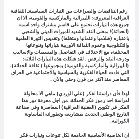
رغم التناقضات والصراعات بين التيارات السياسيةـ الثقافية
العراقية المعروفة: الليبرالية والماركسية والقومية، الا ان
جميع هذه التيارات تجتمع على قاسم مشترك واحد اسمه
(الحداثة)! بمعنى النقد الشديد للميراث الديني والشعبي
باعتباره (ظلاميا وعثمانيا ومتخلفا) وتقديس الثورة العلمية
والتكنلوجية وعموم الثقافة الاوربية بتياراتها وتنوعاتها
المختلفة، مع الاختلاف في التفاصيل والمسميات والاساليب
ودرجة النقد والرفض . لقد شكلت هذه التيارات الثلاثة:
(الليبرالية والماركسية والقومية) بمجموعها ( ثقافة الحداثة)،
التي قادت الحياة الفكرية والسياسية والاجتماعية في العراق
المعاصر منذ اكثر من قرن وحتى والآن
.
لهذا فأن دراستنا لفكر (علي الوردي) ماهي الا محاولة
لدراسة احد رموز فكر الحداثة، من اجل معرفة دور هذا
الفكر في تكوين (العقلية العراقية) المعاصرة وفي صناعة
التاريخ الوطني الحديث بمشاريعه وتطوراته المأساوية
الكوراثية
.
ان الخاصية الأساسية الجامعة لكل تنوعات وتيارات فكر