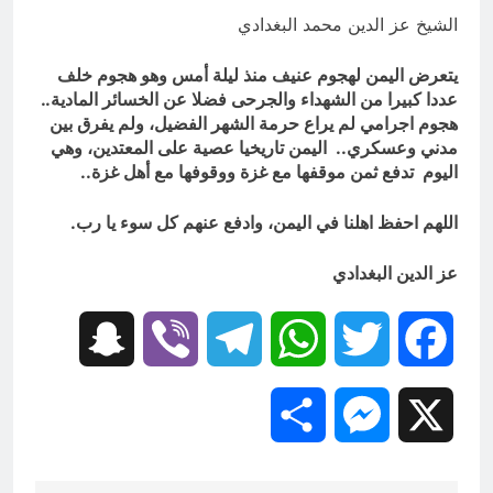
التطفل
الشيخ عز الدين محمد البغدادي
16 ساعة Ago
ماذا لو كان المدير اقوى من الوزير
؟
يتعرض اليمن لهجوم عنيف منذ ليلة أمس وهو هجوم خلف
عددا كبيرا من الشهداء والجرحى فضلا عن الخسائر المادية..
16 ساعة Ago
هجوم اجرامي لم يراع حرمة الشهر الفضيل، ولم يفرق بين
مدني وعسكري.. اليمن تاريخيا عصية على المعتدين، وهي
اليوم تدفع ثمن موقفها مع غزة ووقوفها مع أهل غزة..
اللهم احفظ اهلنا في اليمن، وادفع عنهم كل سوء يا رب.
عز الدين البغدادي
Snapchat
Viber
Telegram
WhatsApp
Twitter
Facebook
Share
Messenger
X