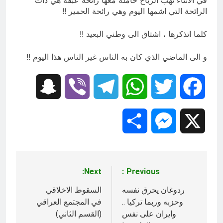
في الأثناء تهب الرياح حاملة معها رائحة عبقة هي ذات
الرائحة التي اشمها اليوم وهي رائحة الحمير !!
كلما اتذكرها ، اشتاق الى وطني البعيد !!
و الى الماضي الذي كان به الناس غير الناس هذا اليوم !!
Snapchat
Viber
Telegram
WhatsApp
Twitter
Facebook
Share
Messenger
X
Next:
Previous:
تصفّح
المقالات
ردوغان‬ يحرق نفسه
السقوط الاخلاقي
وحزبه‬ وربما ‫تركيا‬ ..
في المجتمع العراقي
وايران على نفس
(القسم الثاني)