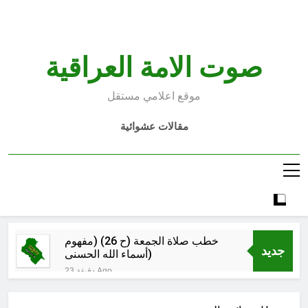
Ski
t
conten
صوت الامة العراقية
موقع اعلامي مستقل
مقالات عشوائية
خطب صلاة الجمعة (ح 26) (مفهوم
جديد
أسماء الله الحسنى)
23 دقيقة Ago
الكاتبان باقر الزبيدي ورياض سعد يحذران
من الجولاني (ح 5) (لو تغفلون عن