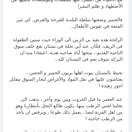
الأضطهاد و ظلم البشر!
فالحمير وضعتها سلطة البلدية للفرجة والعرض، كي تثير
المتعة في نفوس الأطفال..
الرائحة هذه تعيد بي الزمن الى الوراء حيث سنين الطفولة
في الريف، فكان عند أبي نخلة في بستان يقع خلف سوق
الناحية القديم ، منحها أياه صاحبه هدية، اعتقادا منه ان
البركة سوف تعم في البستان كله ،
تحيط بالبستان بيوت اهلها يربون الحمير و الحصن ،
يعتاشون عليها في نقل المواد والأغراض لتجار السوق مقابل
اجور زهيدة !
عند العصر ما قبل الغروب وبين يوم وآخر ، نذهب الى
نخلتنا لجني الرطب منها، يكون طالع النخل بأنتظارنا وهو
من اهل القرية ايضا ، يعمل ذلك طوعا ، ويرفض ان يأخذ
من الرطب حاجته !