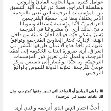
عواملُ كثيرة، منها الجانب الماديّ والروتين
وسلسلة المَراجع، فضلاً عن غياب آليّة التنسيق
بين المؤسسات الترجمية التي تُعنى بالترجمة.
الأمر يختلفُ معنا في “جمعيّة المُترجمين
العراقيين”، لأنَّنا مؤسسة مُستقلّة وتمويلنا
ذاتيّ. لذلك أرى أنَّ مشروعَنا في الترجمة
يَسيرُ بشكلٍ جيّد. فهناك لجانٌ علميّة من داخل
الهَيئة الإداريّة تَختار العناوينَ المُترجمة وتوافِقُ
عليها، ثم تأخذُ هذهِ الأعمال طريقها للنَّشر. في
العراق، أرى ضرورةَ التفات الحُكومة إلى أهمّية
الترجمة، والعمل على تعزيزِ دَور المؤسسات
الترجميّة، ويا حبَّذا لو يُصار إلى تأسيس مركزٍ
قوميٍّ للتَّرجمة، تموّله الدولة للنهوض بالواقع
التَّرجمي.
■ ما هي المبادئ أو القواعد التي تسير وفقها كمترجم، وهل
لك عادات معينة في الترجمة؟
– أُحبُّ اختيار النص الذي أُترجمه والذي أرى