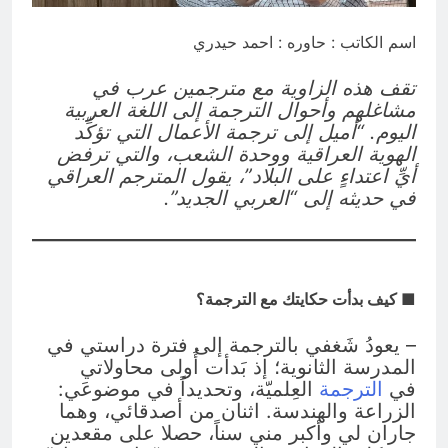
التجريدية للانسان
8 ساعات Ago
اسم الكاتب : حاوره : احمد حيدري
الولاية التكوينية / راي الفلسفة
التجريدية للانسان
تقف هذه الزاوية مع مترجمين عرب في
9 ساعات Ago
مشاغلهم وأحوال الترجمة إلى اللغة العربية
اليوم. “أميل إلى ترجمة الأعمال التي تؤكِّد
الهوية العراقية ووحدة الشعب، والتي ترفض
أيِّ اعتداءٍ على البلاد”، يقول المترجم العراقي
في حديثه إلى “العربي الجديد”.
■ كيف بدأت حكايتك مع الترجمة؟
– يعودُ شَغفي بالترجمة إلى فترة دراستي في
المدرسة الثانوية؛ إذ بَدأت أُولى محاولاتي
في
الترجمة
العِلميّة، وتحديداً في موضوعَي:
الزراعة والهندسة. اثنان من أصدقائي، وهما
جاران لي وأكبر مني سناً، حصلا على مقعدين