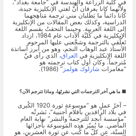
في كلية الزراعة والهندسة في “جامعة بغداد”،
ولأنَّهما كانا يعرفان أنَّ لغتي الإنكليزية جيدة،
كانا دائماً ما يَطلبان مني ترجمة مَناهِجهما
الدراسية، وكذلك بعض المقالات من الإنكليزية
إلى اللغة العربية. وحينما التحقتُ بِقسم اللغة
الإنكليزية في كُليَّة الآداب عام 1984، ازداد
تَعلُّقي بالترجمة وشجَّعني عليها المرحوم
الأستاذ عبد الوهاب النجم، وهو من أبرز أساتذة
اللغة الإنكليزية في
العراق
، الذي رآى فيَّ
مُترجماً. وكان أول كتاب ترجمته هو
“مغامرات
شارلوك هولمز
” (1986).
■ ما هي آخر الترجمات التي نشرتَها، وماذا تترجم الآن؟
– آخرُ عملٍ هو “موسوعة ثورة 1920 الكُبرى
في بلاد الرافدين بأقلامٍ أجنبية”، نَشرتْه
“مؤسسة أبجد للترجمة والنشر” نهاية العام
الماضي. ما يُميّز هذه المَوسوعة بأجزائها
الستّة، عن كلّ ما كُتب عن ثورة العشرين، هو