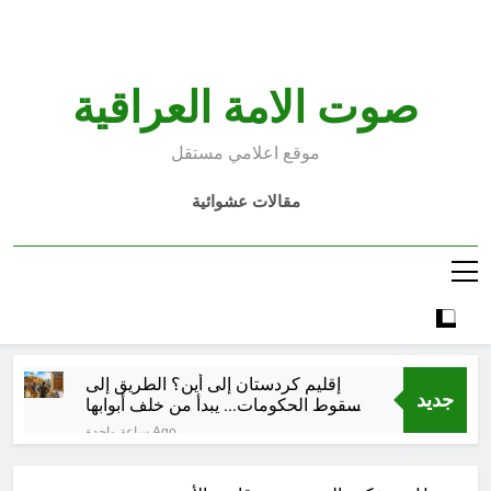
Ski
t
conten
صوت الامة العراقية
موقع اعلامي مستقل
مقالات عشوائية
إقليم كردستان إلى أين؟ الطريق إلى
جديد
سقوط الحكومات… يبدأ من خلف أبوابها
المغلقة
ساعة واحدة Ago
كتابات رد عن لماذا أخذ الحسين معه
النساء والأطفال الى كربلاء؟ (ح 5)