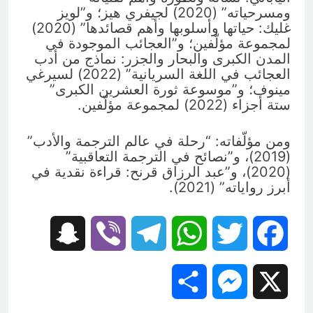
ومسرحياته” (2020) لجيفري هيز؛ و”لويز
غليك: حياتها وأسلوبها وأهم قصائدها” (2020)
لمجموعة مؤلّفين؛ و”العجائب الموجودة في
المدن الكبرى والبحار والجزر: نماذج من أدب
العجائب في اللغة السريانية” (2022) لسيرغي
مينوف؛ و”موسوعة ثورة العشرين الكبرى”
ستة أجزاء (2022) لمجموعة مؤلّفين.
ومن مؤلّفاته: “رحلة في عالم الترجمة والأدب”
(2019)، و”نصائح في الترجمة التعاقبية”
(2020)، و”عبد الرزاق قرنح: قراءة نقدية في
أبرز رواياته” (2021).
Snapchat
Viber
Telegram
WhatsApp
Twitter
Facebook
Share
Messenger
X