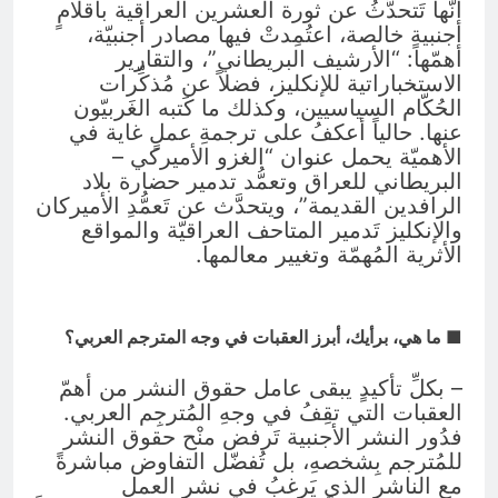
أنَّها تَتحدَّثُ عن ثورة العشرين العراقية بأقلامٍ
أجنبيةٍ خالصة، اعتُمِدتْ فيها مصادر أجنبيّة،
أهمّها: “الأرشيف البريطاني”، والتقارير
الاستخباراتية للإنكليز، فضلاً عن مُذكِّرات
الحُكّام السياسيين، وكذلك ما كَتبه الغَربيّون
عنها. حالياً أعكفُ على ترجمةِ عملٍ غاية في
الأهميّة يحمل عنوان “الغزو الأميركي –
البريطاني للعراق وتعمُّد تدمير حضارة بلاد
الرافدين القديمة”، ويتحدَّث عن تَعمُّدِ الأميركان
والإنكليز تَدمير المتاحف العراقيّة والمواقع
الأثرية المُهمّة وتغيير معالمها.
■ ما هي، برأيك، أبرز العقبات في وجه المترجم العربي؟
– بكلِّ تأكيدٍ يبقى عامل حقوق النشر من أهمّ
العقبات التي تقِفُ في وجهِ المُترجِم العربي.
فدُور النشر الأجنبية تَرفض منْح حقوق النشر
للمُترجم بِشخصهِ، بل تُفضّل التفاوض مباشرةً
مع الناشر الذي يَرغبُ في نشر العمل