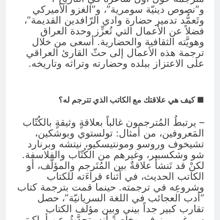
و”نصوص دينيّة سومرية”، و”الغزو الأميركي
وتَعمُّد تدمير حضارة وادي الرّافدين القديمة”،
فضلاً عن الأعمال التي تُعزِّز وحدة العراق
وهويَّته الثقافية والحضارية. أسعى من خلال
ترجمة هذه الأعمال إلى حثّ القارئ العراقي
على الاعتزاز ببلده وحضارته وتراثه وتاريخه.
■ كيف هي علاقتك مع الكاتب الذي تترجم له؟
– يرتبطُ المُترجمون غالباً بعلاقةٍ وثيقةٍ بالكُتّاب
المَعروفين، من أمثال: تولستوي وبوشكين،
تشيخوف وروسو ومونتيسكيو، نيتشه وبرنارد
شو وشكسبير، وغيرهم من الكُتّاب والفلاسفة.
لكنْ قد تَنشأُ علاقةٌ بين المُتَرجم والمؤلّف، أو
الكاتب الحديث، في أثناء قراءَته للكتاب
وشروعِه في ترجمته. حينما قمت بترجمة كتاب
“أدب العجائب في اللغة السريانيّة”، حصل
تقارب كبير جداً بيني وبين مؤلف الكتاب
سيرغي مينوف، وخاصةً أنه يتحدَّثُ عن أماكنَ