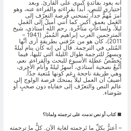
أنه يعود بفائدةٍ كُبرى على القارئ. وبعد
اختياري للنص، أبدأُ بقراءَتهِ والقراءة عنه، وهو
أمرَ مُهمٌّ جداً، يَمنحني فُرصة التعرّف إلى
العَمل بعمق أكبر. كما أنني أميلُ إلى العَملِ
ليلاً، ولساعاتٍ متأخّرة. رحم الله أستاذي، شيخ
المترجمين العرب إبراهيم المُميَّز (1941 –
2011)، كان هو من عرّفني بطريقةٍ أرى أنَّها
المُثلى في الترجمة. قال لي إنه كان ينام ليلةً
ويسهرُ للترجمة طوال الليلة التي تَليها، فيما
يُخصِّصُ عطلة الأسبوع للبحث والقراءة. نعم،
أتَّبعُ نصحية أستاذي، أسهرُ ليلةً وأنام الأُخرى،
وهي طريقة ناجحة رغم كونها مُتعبة جدّاً.
أضيفُ أن العمل ليلاً يمنحك فرصة الولوج إلى
عالم النص والتعرّف إلى خفاياه دون صخبٍ أو
ضَوضاء.
■ كتاب أو نص ندمت على ترجمته ولماذا؟
– أعتزُّ بِكلِّ ما تَرجمته لغاية الآن. كلُّ ما ترجمته