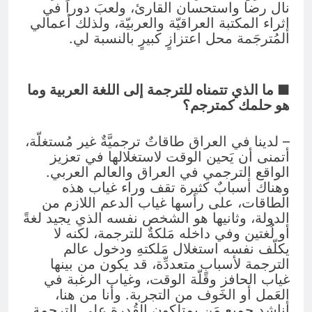
نال رضا واستحسان القارئ، ولعبَ دوراً في
إثراء المكتبة العراقيّة والعربيّة، ولذلك أعمالي
المُترجَمة محل اعتزازٍ كبيرٍ بالنسبة لي.
■ ما الذي تتمناه للترجمة إلى اللغة العربية وما
هو حلمك كمترجم؟
– لدينا في العراق طاقاتٌ ترجميَّةٌ غير مُستغلّة،
أتمنى أن يَحين الوقت لاستغلالها في تعزيز
الواقع الترجمي في العراق والعالم العربي.
وهناك أسبابٌ كثيرة تقف وراء غياب هذه
الطاقات، على رأسها غياب الدعم اللازم من
الدولة، وثانيها هو الشخص نفسه الذي يجيد لغةً
أو لُغتين وفي داخله مَلكةٌ للترجمة، لكنه لا
يكلّف نفسه استغلال مَلكتهِ ودخول عالم
الترجمة لأسبابٍ متعددِّة، قد يكون من بينها
غياب الحافز وقلّة الوقت، وغياب الرغبة في
العَمل أو الخَوف من التجربة. وأنا من هنا،
أناشد جميع مَن يمتلكون القُدرة على الترجمة