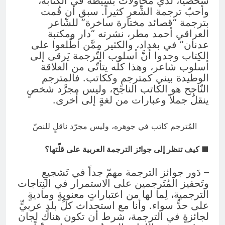
شخصيّاً، لديّ محاولات بسيطة في الكتابة،
وأحبّ ترجمة الشِّعرِ كثيراً. سبق أن قُمت
بترجمة “قصائد مختارة ساخرة” للشّاعر
العراقي أحمد مطر، نشرته “دار ومكتبة
عدنان” في بغداد، والكثير مِمَّن اطَّلعوا على
الكِتاب وجدوا أنَّ أسلوب التّرجمة يَرقى إلى
أسلوب شاعر، وهذا كلّه يتأتّى من العلاقة
الوطيدة بيني كمترجمٍ وككاتب. فالمترجم
النّاجح هو الكاتب الناجح، وليس مجرَّد شخصٍ
ينقلُ جملاً وعبارات من لغةٍ إلى أخرى.
المُترجم كاتب في جوهره، وليس مجرّد ناقلٍ للنصّ
■ كيف تنظر إلى جوائز الترجمة العربية على قلّتها؟
– دَور جوائز الترجمة مهمّ جداً في تَشجيعِ
وتَحفيز المُتَرجمين على الاستمرار في النِتاجات
الترجمية، لِما لها من اعتباراتٍ معنويةٍ وماديةٍ
على حدٍّ سواء. وأنا مع استحداث كلِّ بلدٍ عربيٍّ
لجائزةٍ في الترجمة، شرط أن تكون هناك لجان