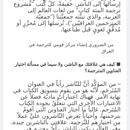
إرسالها إلى الناشر. حقيقةً، كلّ كُتب “مَشروع
ترجمة المئة كتاب” من لغات العالم إلى
العربية، والذي تبنَّته جمعيَّتنا (“جمعيّة
المترجمين العراقيّين”)، نُرسلها إلى مُحرِّرٍ أو
مُدقِّقٍ لغويٍ قَبل طباعتها.
من الضروري إنشاء مركز قومي للترجمة في
العراق
■ كيف هي علاقتك مع الناشر، ولا سيما في مسألة اختيار
العناوين المترجمة؟
– من المؤكَّدِ أنَّ للنّاشر رأياً في العنوان
المُتَرجَم، لأنّه هو من يقوم بتسويق الكتاب في
نهاية الأمر. فهناك اعتباراتٌ ماديّة فضلاً عن
الاعتبارات الأُخرى التي تتعلَّقُ بجودة الكِتاب
المُتَرجم. غالباً ما أختار العناوين التي أقومُ
بترجمتها، وأحياناً يَعرض النّاشرون عليَّ عملاً
من اختيارِهم للتَّرجمة. علاقتي بالناشرين جيدة،
وفي الغالب يكون للناشر رأيٌ محترم في