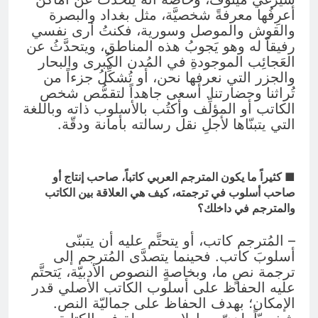
أعرِفُها معرفةً شخصيَّة، مثل بغداد والبصرة
والقوش والموصل وسورية، فكنتُ أرى نفسي
رفيقاً له وهو يَجوبُ هذه المناطق، ويتحدَّثُ عن
العَجائِب الموجودةِ في المُدن الكُبرى والبحار
والجزر التي نعرفها نحن، أو تُشكِّلُ جزءاً من
تُراثنا وحضارتنا. أسعى جاهداً لتقمُّص شخص
الكاتب أو المؤلِّف وأكتُب بالأسلوب ذاته وباللغة
التي يتبنّاها لأجلِ نقل رسالته بأمانة ودقّة.
■ كثيراً ما يكون المترجم العربي كاتباً، صاحب إنتاج أو
صاحب أسلوب في ترجمته، كيف هي العلاقة بين الكاتب
والمترجم في داخلك؟
– المُترجم كاتب، أو يتحتَّم عليه أن يتبنّى
أسلوبَ كاتب. فحينما يتصدَّى المُترجم إلى
ترجمة نصٍ ما، وبخاصةٍ النصوص الأدبيّة، يَتحتَّم
عليه الحفاظ على أسلوب الكاتب الأصلي قدر
الإمكان؛ بهدف الحفاظ على جماليّة النص.