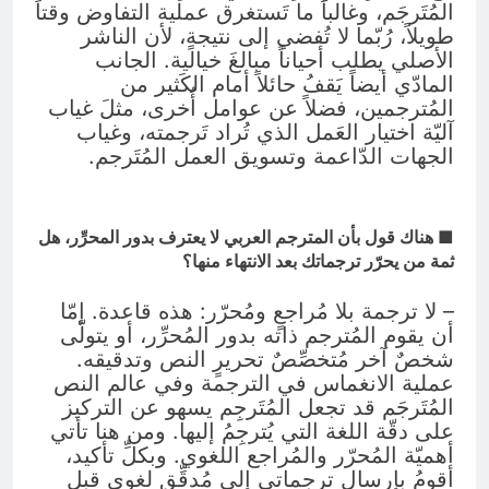
المُتَرجَم، وغالباً ما تَستغرق عملية التفاوض وقتاً
طويلاً، رُبّما لا تُفضي إلى نتيجةٍ، لأن الناشر
الأصلي يطلب أحياناً مبالغَ خيالية. الجانب
المادّي أيضاً يَقفُ حائلاً أمام الكَثير من
المُترجمين، فضلاً عن عوامل أُخرى، مثلَ غياب
آليّة اختيار العَمل الذي تُراد تَرجمته، وغياب
الجهات الدّاعمة وتسويق العمل المُتَرجم.
■ هناك قول بأن المترجم العربي لا يعترف بدور المحرِّر، هل
ثمة من يحرّر ترجماتك بعد الانتهاء منها؟
– لا ترجمة بلا مُراجعٍ ومُحرّر: هذه قاعدة. إمّا
أن يقوم المُترجم ذاته بدور المُحرِّر، أو يتولّى
شخصٌ آخر مُتخصِّصٌ تحريرٍ النص وتدقيقه.
عملية الانغماس في الترجمة وفي عالم النص
المُتَرجَم قد تجعل المُتَرجِم يسهو عن التركيز
على دقّة اللغة التي يُترجِمُ إليها. ومن هنا تأتي
أهميّة المُحرّر والمُراجع اللغوي. وبكلِّ تأكيد،
أقومُ بإرسال ترجماتي إلى مُدقِّقٍ لغويٍ قبل