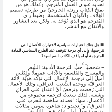
تحديد عنوان العمل المُتَرجم، وكذلك هو من
يمنحُ الكِتاب رونقه الخارجيّ من طريقة تصميم
الغِلاف والألوان المُستخدمة، وطبعاً رأي
المُترجم هو الذي يُؤخَذ به، ولكن بعد التشاور
والاتفاق مع الناشر.
■ هل هناك اعتبارات سياسية لاختيارك للأعمال التي
تترجمها، وإلى أي درجة تتوقف عند الطرح السياسي للمادة
المترجمة أو لمواقف الكاتب السياسية؟
– شخصيّاً أُحبُّ الترجمة الأدبية: الشِّعرِ
والمَسرح والفَلسفة والآداب عموماً؛ ولكنَّني
أميلُ إلى ترجمة الأعمال التي تؤكِّد هويَّة الأمّة
العراقيّة ووحدة الشَّعب العراقي، وتلك الأعمال
التي رَفضت وتَرفضُ أيَّ اعتداءٍ على العراقِ
وشعبه. لذلك سعيتُ لترجمة مجموعةٍ من
الأعمال، منها: “قصائد مناهضة للحرب على
العراق”، و”إنخيدوانا: شاعرة سومر. مقالات
مترجمة حول أول شاعرة في التاريخ”،