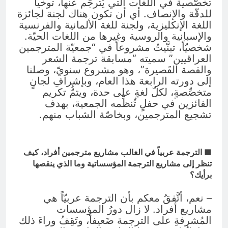
تخصّصية في اللغات التي يُترجَم عنها، توخّياً
للدقّة والإنصاف. أي أن تكون هناك لجنة لجائزة
اللغة الإنكليزية، ولجنة للغة الألمانية والفرنسية
والإسبانية والروسية وغيرها من اللغات الحيّة.
شخصيّاً، تبنَّيتُ مشروعاً في “جمعيّة المترجمين
العراقيين” سميته “مسابقة ترجمة الشعر
والقصة القَصيرة”، وهو مشروع سنويّ، وصلنا
إلى دورته الرابعة هذا العام، وبإشرافِ لجانٍ
متخصِّصةٍ، لكلّ لغةٍ على حدة، ويتمُّ تكريم
الفائزين في حفلٍ تُنظِّمه الجمعية، بهدف
تشجيع المترجمين، وبخاصّة الشباب منهم.
■ الترجمة عربياً في الغالب مشاريع مترجمين أفراد، كيف
تنظر إلى مشاريع الترجمة المؤسساتية وما الذي ينقصها
برأيك؟
– نعم، أتَّفقُ معكم بأن الترجمة عربيّاً هي
مشاريع أفراد. لا زال دورُ المؤسسات
المُشرفةِ على الترجمة ضَعيفاً، وتَقِفُ وراءَ ذلك