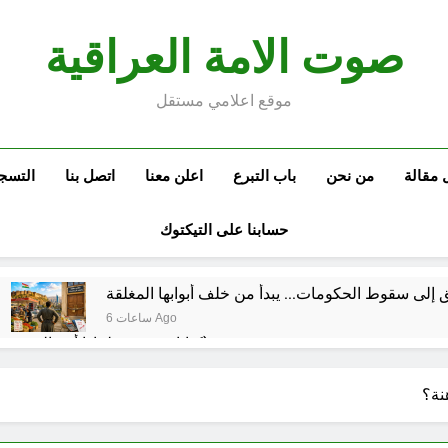
صوت الامة العراقية
موقع اعلامي مستقل
 مقالة
من نحن
باب التبرع
اعلن معنا
اتصل بنا
التسج
حسابنا على التيكتوك
ق إلى سقوط الحكومات… يبدأ من خلف أبوابها المغلقة
6 ساعات Ago
كتابات رد عن لماذا أخذ الحسين معه النساء والأطفال الى كربلاء؟ (ح 5)
وتضخم الذات التعويضي
احياء ليلة الجمعة (نعمة بالكسر والفتح، نعمة ونعمت، نعمة ونعيم)
نة؟
7 ساعات Ago
 للتوازنات الإقليمية
مشروع إنساني .. بدأ بكرتونة أدوية مجانية وانتهى بـ”صيدليات”خيرية !