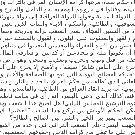
ت وطأة حكام طغاة مرغوا كرامة الإنسان العراقي بالتراب
عقيدة، وقتلوا في حروبهم الهمجية نحو الداخل والخارج 
ا الدولة المدنية وحولوا الدولة العراقية إلى دولة مته
شوفينية والطائفية. وأسكتوا، الأبناء والبنات الذين تع
 من السنين العجاف نسى الشعب تراثه وتاريخه ونضاله
م والقهر والسكوت على البلوى، والقبول بالمستبد خير من 
عيش من افواه الفقراء والمعدمين ليتعذبوا في دنياهم 
ا أن يكونوا قتلة أو مخادعين أو كذابين أو سارقي الما
حقه من قتل ونهب وتخريب وتعذيب وسجن، وهو راضٍ مست
خرج على الناس شاهرًا سيفه”، والأصح إلا يخرج على ال
كه الفضائح اليومية التي تعج بها الصحافة والأخبار وا
لعلني الذي يُطلقه من حَكَمَ العراق بالحديد والنار، و
يونية أنه يريد إنقاذ العراق من الطائفية والفاسدين، و
ه، كذلك الذي ادعى بالبصرة أنه رأى في منامه فاطمة 
عوه للترشيح للمجلس النيابي! هل أصبح هذا الشعب بهذ
ن الحكام الأوباش من تركيع هذا الشعب “العظيم!” لإر
لشعب يميز بين الخير والشر، بين الصالح والطالح؟
نجهيته، ليسرد على الشعب العراقي في واحدة من القنوات 
وس على ما تبقى من كرامة الناس وحقوقهم المغتصبة، ثم