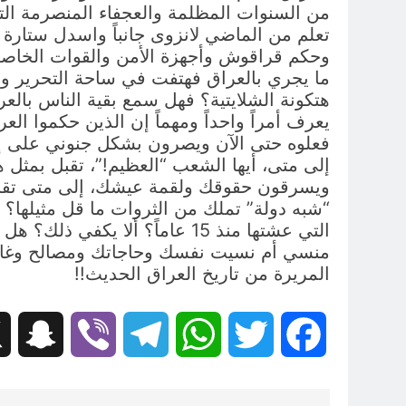
من السنوات المظلمة والعجفاء المنصرمة التي
تعلم من الماضي لانزوى جانباً واسدل ستارة 
وحكم قراقوش وأجهزة الأمن والقوات الخاصة
ما يجري بالعراق فهتفت في ساحة التحرير وس
هتكونة الشلایتية؟ فهل سمع بقية الناس بالعرا
يعرف أمراً واحداً ومهماً إن الذين حكموا ال
فعلوه حتى الآن ويصرون بشكل جنوني على إبق
إلى متى، أيها الشعب “العظيم!”، تقبل بمثل ه
ويسرقون حقوقك ولقمة عيشك، إلى متى تقبل أن
“شبه دولة” تملك من الثروات ما قل مثيلها؟
التي عشتها منذ 15 عاماً؟ أ
منسي أم نسيت نفسك وحاجاتك ومصالح وغابت
المريرة من تاريخ العراق الحديث!!
hat
Viber
Telegram
WhatsApp
Twitter
Facebook