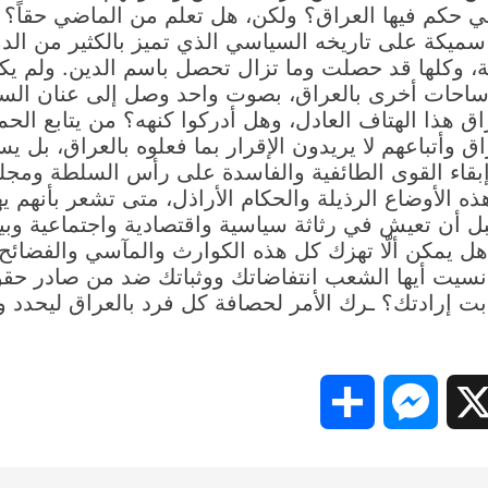
 حكم فيها العراق؟ ولكن، هل تعلم من الماضي حقاً؟ كل
سميكة على تاريخه السياسي الذي تميز بالكثير من الدم
، وكلها قد حصلت وما تزال تحصل باسم الدين. ولم يك
احات أخرى بالعراق، بصوت واحد وصل إلى عنان السماء:
ق هذا الهتاف العادل، وهل أدركوا كنهه؟ من يتابع الحملة
عراق وأتباعهم لا يريدون الإقرار بما فعلوه بالعراق، ب
اء القوى الطائفية والفاسدة على رأس السلطة ومجلس 
ذه الأوضاع الرذيلة والحكام الأراذل، متى تشعر بأنهم 
 تعيش في رثاثة سياسية واقتصادية واجتماعية وبيئية 
 هل يمكن ألّا تهزك كل هذه الكوارث والمآسي والفضائح
لا يكفي ذلك؟ هل نسيت أيها الشعب انتفاضاتك ووثباتك ضد م
 إرادتك؟ ـرك الأمر لحصافة كل فرد بالعراق ليحدد 
Share
Messenger
Snapc
X