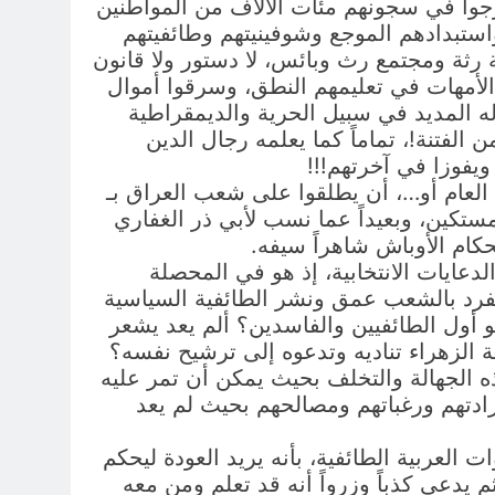
 وزجوا في سجونهم مئات الآلاف من المواطنين
واستبدادهم الموجع وشوفينيتهم وطائفيتهم
رئة رثة ومجتمع رث وبائس، لا دستور ولا قانون
بن الأمهات في تعليمهم النطق، وسرقوا أموال
 المديد في سبيل الحرية والديمقراطية
الفتنة!، تماماً كما يعلمه رجال الدين
ويفوزا في آخرتهم!!!
ل العام أو…، أن يطلقوا على شعب العراق بـ
كين، وبعيداً عما نسب لأبي ذر الغفاري
حكام الأوباش شاهراً سيفه.
لدعايات الانتخابية، إذ هو في المحصلة
استفرد بالشعب عمق ونشر الطائفية السياسية
هو أول الطائفيين والفاسدين؟ ألم يعد يشعر
الزهراء تناديه وتدعوه إلى ترشيح نفسه؟
ه الجهالة والتخلف بحيث يمكن أن تمر عليه
ادتهم ورغباتهم ومصالحهم بحيث لم يعد
العربية الطائفية، بأنه يريد العودة ليحكم
 يدعي كذباً وزرواً أنه قد تعلم ومن معه