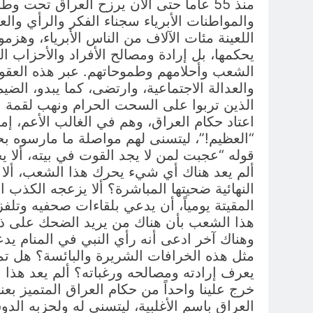
منذ 55 عاماً حتى الآن يرزح العراق تح
والمواطنات الأبرياء سجناء الفكر والرأي وال
اللعينة مئات الآلاف من الناس الأبرياء، وهزمو
يحكمها، بل إرادة ومصالح الأفراد والأحزاب ال
الشعب وأحلامهم وطموحاتهم. عبر هذه العقود
والعدالة الاجتماعية، وارتضى، كما يبدو، الضي
الذين تربوا على السحت الحرام ونهب لقمة ال
اعتاد حكام العراق، وهم في الغالب الأعم، إم
“العظيم!”، ليتسنى لهم مواصلة ما مارسوه ب
قوله “عجبت لمن لا يجد القوت في بيته، ألا ي
ألم يعد هناك أي شيء يحرك هذا الشعب، ألا تحر
النهائية ضحيتها المباشرة؟ ألا يزعجه الكذب ا
المقيتة يومياً، أن يدعي بلقاءات صحفيه وتلفز
هذا الشعب بأن هناك من يريد الضحك على ذقن
وهناك آخر ادعى أنه رأي النبي في المنام يد
مثل هذه الخرافات الشريرة والبائسة؟ هل تمك
يعرف إرادته ومصالحه ورغباته؟ ألم يعد هذا ا
خرج علينا واحداً من حكام العراق المتميز بع
العراق باسم الأغلبية، ليتسنى له ولحزبه الد