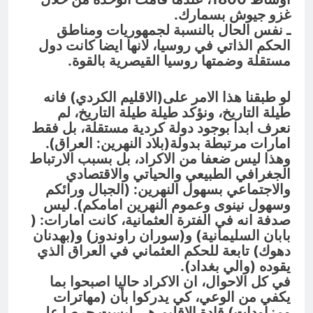
غزو جيوش بسمارك.
ـ نفس الحال بالنسبة لجمهوريات ومناطق
الحكم الذاتي في روسيا، لانها ايضا كانت دول
مستقلة وضمتها روسيا القيصرية بالقوة.
لو طبقنا هذا الامر على(الاقليم الكردي) فانه
طيلة التاريخ، ونؤكد طيلة طيلة التاريخ، لم
نعرف ابدا بوجود دولة كردية مستقلة، بل فقط
امارات مرتبطة بدولة(بلاد النهرين: العراق).
وهذا ليس ضعفا من الاكراد، بل بسبب الارتباط
الجغرافي الطبيعي والحياتي والاقتصادي
والاجتماعي بسهول النهرين: (الجبال ورائكم
وسهول نينوى وعموم النهرين امامكم). ليس
صدفة انه في الفترة العثمانية، كانت امارات: (
بابان السليمانية) و(سوران راوندوز) و(بهدنان
دهوك) تابعة للحكم العثماني في العراق الذي
يقوده (والي بغداد).
في كل الاحوال، ان الاكراد حاليا اصبحوا بما
يكفي من الوعي، كي يدركوا بأن (مهاترات
ومزاودات) قادة الاقليم هي ليست حرصا على