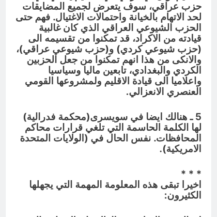
حزب عراقي، سوف يتعرض لجميع المضايقات
لحد الاتهام بالخيانة واحتمالات الاغتيال. فهم حتى
الحزب الشيوعي العراقي الذي كان غالبية
قيادته من الاكراد، قد تمكنوا من تقسيمه الى
(حزب شيوعي كردي) و(حزب شيوعي عراقي)،
والانكى من هذا انهم تمكنوا من جعل الحزبين
الكردي والبغدادي، تابعين ماليا وسياسيا
واعلاميا الى قيادة الاقليم ولمشروعها القومي
العنصري الانعزالي.
5 ـ هنالك ايضا في سويسرى(محكمة فدرالية)
لها الكلمة الحاسمة التي تلغي قرارات محاكم
المحافظات. نفس الحال في (الولايات المتحدة
الامريكية).
* * *
اخيرا تبقى هذه المعلومة المهمة التي يجهلها
الكثيرون: