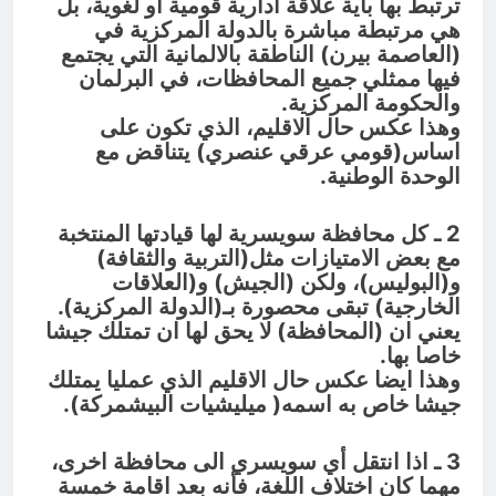
ترتبط بها باية علاقة ادارية قومية او لغوية، بل
هي مرتبطة مباشرة بالدولة المركزية في
(العاصمة بيرن) الناطقة بالالمانية التي يجتمع
فيها ممثلي جميع المحافظات، في البرلمان
والحكومة المركزية.
وهذا عكس حال الاقليم، الذي تكون على
اساس(قومي عرقي عنصري) يتناقض مع
الوحدة الوطنية.
2 ـ كل محافظة سويسرية لها قيادتها المنتخبة
مع بعض الامتيازات مثل(التربية والثقافة)
و(البوليس)، ولكن (الجيش) و(العلاقات
الخارجية) تبقى محصورة بـ(الدولة المركزية).
يعني ان (المحافظة) لا يحق لها ان تمتلك جيشا
خاصا بها.
وهذا ايضا عكس حال الاقليم الذي عمليا يمتلك
جيشا خاص به اسمه( ميليشيات البيشمركة).
3 ـ اذا انتقل أي سويسري الى محافظة اخرى،
مهما كان اختلاف اللغة، فأنه بعد اقامة خمسة