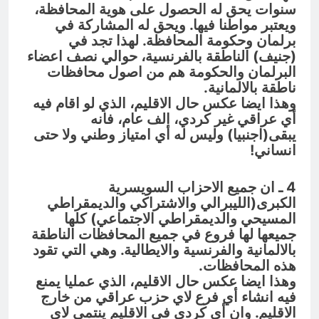
سنوات يحق له الحصول على هوية المحافظة،
ويعتبر مواطنا فيها. ويحق له المشاركة في
برلمان وحكومة المحافظة. لهذا تجد في
(جنيف) الناطقة بالفرنسية، حوالي نصف اعضاء
البرلمان والحكومة هم من اصول محافظات
ناطقة بالالمانية.
وهذا ايضا عكس حال الاقليم، الذي لو اقام فيه
أي عراقي غير كردي، الف عام، فانه
يبقى(اجنبيا) وليس له أي امتياز وطني ولا حتى
انساني!
4 ـ ان جميع الاحزاب السويسرية
الكبرى(الليبرالي والاشتراكي والديمقراطي
المسيحي والديمقراطي الاجتماعي) كلها
جميعها لها فروع في جميع المحافظات الناطقة
بالالمانية والفرنسية والايطالية. وهي التي تقود
هذه المحافظات.
وهذا ايضا عكس حال الاقليم، الذي عمليا يمنع
فيه انشاء أي فرع لاي حزب عراقي من خارج
الاقليم. وان أي كردي في الاقليم ينتمي لاي