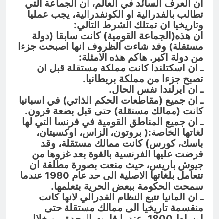
ان العرف السائد في العالم، ان الجماعة التي
تطالب بالفدرالية او الكونفدرالية، يجب عمليا
وتاريخيا ان تمتلك الشرط التالي:
ان هذه(الجماعة القومية) كانت سابقا (دولة
مستقلة) وقد شاءت الظروف انها اصبحت جزءا
من دولة اكبر. هاكم هذه الامثلة:
ـ ان اسكتلندا كانت مملكة مستقلة قبل ان
تصبح جزءا من مملكة بريطانيا.
ـ ان ايرلندا نفس الحال.
ـ ان جميع (مقاطعات الحكم الذاتي) في اسبانيا
كانت (ممالك مستقلة) حتى قبل بضعة قرون.
ـ ان جميع المناطق القومية في فرنسا التي لها
لغاتها الخاصة:( بروتون، الزاس، اوكسيتان،
باسك، كورس) كانت ممالك مستقلة، وقد
فرضت عليها الفرنسية بالقوة بعد غزوها من
جيوش باريس، حيث منعت بصورة مطلقة ان
تتعامل بلغاتها الاصلية الى حد عام 1980 عندما
سمحت الحكومة ببعض الحرية بتعلمها.
ـ ان المانيا تتبع النظام الفدرالي لانها كانت
منقسمة تاريخيا الى ممالك مستقلة حتى
اوساط 1800، عندما قامت الوحدة من خلال