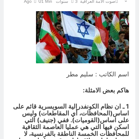
والسياسيّة للأتفاق الإطاري
0
صوت الامة العراقية
3 سنوات Ago
1 Min
8 ساعات Ago
قراءة تحليليّة في الأبعاد القانونيّة
والسياسيّة للأتفاق الإطاري
8 ساعات Ago
اسم الكاتب : سليم مطر
هاكم بعض الامثلة:
1 ـ ان نظام الكونفدرالية السويسرية قائم على
اساس(المحافظات، أي المقاطعات) وليس
على اساس(القوميات). ففي (جنيف) التي
اسكن فيها التي هي عمليا العاصمة الثقافية
للمحافظات الخمسة الناطقة بالفرنسية، لا