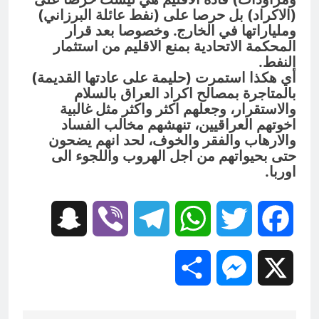
(الاكراد) بل حرصا على (نفط عائلة البرزاني)
وملياراتها في الخارج. وخصوصا بعد قرار
المحكمة اﻻتحادية بمنع اﻻقليم من استثمار
النفط.
أي هكذا استمرت (حليمة على عادتها القديمة)
بالمتاجرة بمصالح اكراد العراق بالسلام
والاستقرار، وجعلهم اكثر واكثر مثل غالبية
اخوتهم العراقيين، تنهشهم مخالب الفساد
والارهاب والفقر والخوف، لحد انهم يضحون
حتى بحيواتهم من اجل الهروب واللجوء الى
اوربا.
Snapchat
Viber
Telegram
WhatsApp
Twitter
Facebook
Share
Messenger
X