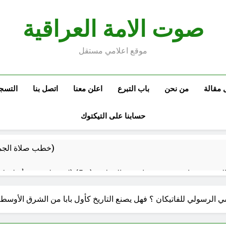
صوت الامة العراقية
موقع اعلامي مستقل
 مقالة
من نحن
باب التبرع
اعلن معنا
اتصل بنا
التسج
حسابنا على التيكتوك
خطب صلاة الجمعة (ح 26) (مفهوم أسماء الله الحسنى)
استقرار استلام الرواتب وسُلَّم ا
سي الرسولي للفاتيكان ؟ فهل يصنع التاريخ كأول بابا من الشرق الأوسط
صيف العراق وبغداد… المعتدل بين السخري