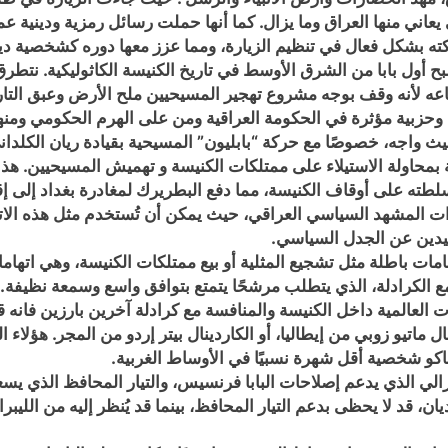
تي يعاني منها العراق وما يزال. كما أنها حملت رسائل رمزية ودينية 
كته بشكل فعال في تنظيم الزيارة، ومما عزز معها دوره كشخصية دين
 أول بابا من الشرق الأوسط في تاريخ الكنيسة الكاثوليكية. نتطر
تباعه لأنه وقف بوجه مشروع تهجير المسيحيين ملح الأرض وعبق التا
وحزبية مؤثرة في الحكومة العراقية ومن على الهرم الحكومي ومنها 
حيث واجه، خصوصًا مع حركة “بابليون” المسيحية بقيادة ريان الكلدان
لطته على أوقاف الكنيسة، مما دفع البطريرك لمغادرة بغداد إلى إق
 المشهد السياسي العراقي، حيث يمكن أن تُستخدم مثل هذه الاته
عيدين عن الجدل السياسي.
امات باطلة مثل تشجيع المثلية أو بيع ممتلكات الكنيسة، وهي اته
 الكرادلة، الذي يتطلب مرشحًا يتمتع بتوافق واسع وسمعة نظيفة.
 العالمية داخل الكنيسة والمنافسة مع كرادلة آخرين بارزين فانه قد
ال ماتيو زوبي من إيطاليا، أو الكاردينال بيتر إردو من المجر. هؤلا
ساكو شخصية أقل شهرة نسبيًا في الأوساط الغربية.
يبرالي الذي يدعم إصلاحات البابا فرنسيس، والتيار المحافظ الذي يسع
ديان، قد لا يحظى بدعم التيار المحافظ، بينما قد يُنظر إليه من ال