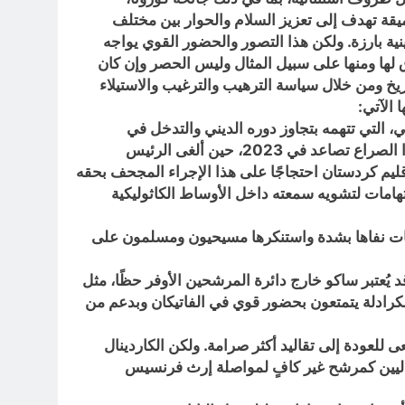
عميقة تهدف إلى تعزيز السلام والحوار بين مختلف
ية بارزة. ولكن هذا التصور والحضور القوي يواجه
ق لها ومنها على سبيل المثال وليس الحصر وإن كان
ريخ ومن خلال سياسة الترهيب والترغيب والاستيلاء
الآتي:
ي، التي تتهمه بتجاوز دوره الديني والتدخل في
السياسة. وفي المقابل، اتهم الكاردينال روفائيل الحركة بمحاولة الاستيلاء على ممتلكات الكنيسة و تهميش المسيحيين. هذا الصراع تصاعد في 2023، حين ألغى الرئيس
ليم كردستان احتجاجًا على هذا الإجراء المجحف بحقه
امات لتشويه سمعته داخل الأوساط الكاثوليكية
امات نفاها بشدة واستنكرها مسيحيون ومسلمون على
 يُعتبر ساكو خارج دائرة المرشحين الأوفر حظًا، مثل
ء الكرادلة يتمتعون بحضور قوي في الفاتيكان وبدعم من
ى للعودة إلى تقاليد أكثر صرامة. ولكن الكاردينال
ليبراليين كمرشح غير كافٍ لمواصلة إرث فرنسيس