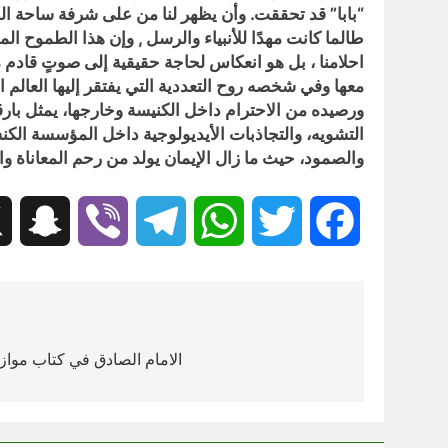
“بابا” قد تحققت. وأن يظهر لنا من على شرفة ساحة الق
طالما كانت مهدًا للأنبياء والرسل , وإن هذا الطموح ال
احلامنا ، بل هو انعكاس لحاجة حقيقية إلى صوتٍ قادم 
معها وفي شخصه روح التعددية التي يفتقر إليها العالم ا
ورصيده من الاحترام داخل الكنيسة وخارجها، يمثل بارق
التشويه، والتجاذبات الأيديولوجية داخل المؤسسة الكن
والصمود، حيث ما زال الإيمان يولد من رحم المعاناة وال
hat
Viber
Telegram
WhatsApp
Twitter
Facebook
تصفّح
المقالات
الامام الصادق في كتاب موازين 