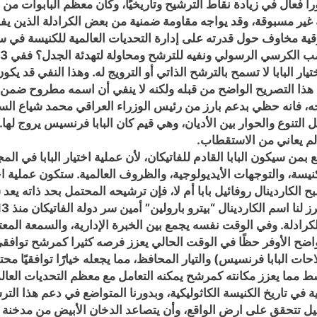
را فعال في زيادة نقاط الترشيح وتاريخيًا، وكان معظم البابوات من 
ة غير مسبوقة، وقد يواجه مقاومة ضمنية من بعض الكرادلة الذين ي
رقية مخاوف حول قدرته على إدارة التحديات العالمية للكنيسة في 
تيار البابا لا تسمح بالترشح الذاتي أو الترويج له. وهذا النفي قد 
ع هذا التصريح الواضح من قبله ولكنه لا ينفي أن اسمه مطروح ضمن 
ه، فانه حظي بدعم بارز من رئيس الوزراء العراقي محمد شياع الس
لتنوع والحوار بين الأديان، وهي قيم كان البابا فرنسيس يروج لها
لم يعاني من الاستقطاب.
ن سيكون البابا القادم للفاتيكان، لأن عملية اختيار البابا في ا
يسة، والتوجهات الأيديولوجية، والظروف العالمية. ستكون عملية اختيا
الكاردينال روفائيل بابا أم لا، فإن ترشيحه المحتمل بحد ذاته يع
لكرادلة. وفي الوقت نفسه يجمع بين الخبرة الإدارية، والسمعة المعتد
واضح الأوفر حظًا في الوقت الحالي يعزز فرصه كثيرا كمرشح توافقي 
ات البابا فرنسيس) والتيار المحافظ، مما يجعله خيارًا توافقيًا محتمل
 مما يعزز مكانته كمرشح يمكنه التعامل مع معظم التحديات العالم
ي تاريخ الكنيسة الكاثوليكية، وبدورنا المتواضع في دعم هذا الترشيح
ئيل تتحقق على ارض الواقع، وأن يتصاعد الدخان الأبيض من مدخنة كن