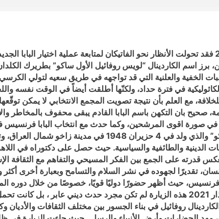
في أعقاب وفاة البابا فرنسيس الاثنين 21 نيسان 2025 فقد تحولت الأنظار نحو الفاتيكان لمتابعة 
، برز اسم الكاردينال “لويس روفائيل الأول ساكو” بطريرك الكلدان
ات الخفية والعلنية التي قد تواجهه في طريق سعيه لتولي الكرسي ال
لكاثوليكية في فترة حداد، ولكنّها أطلقت أيضاً في الوقت نفسه واللح
الكرادلة المرشّحين للخلافة، مع العلم بأن نتيجة تصويت المجمع الانتخابي لا يم
ة، صحيح بان التكهن باسم البابا القادم يبقى محفوف بالمخاطر والالغ
 في صورة اقوى المرشحين، وكما حدث مع انتخاب البابا فرنسيس في عا
ولكنه يبقى املنا صاحب النيافة والقداسة “روفائيل ساكو” والذي ول
راعات الدينية والطائفية والسياسية. حيث حصل على دكتوراه في اللا
كس قدرته على الجمع بين الفكر المسيحي والتفاهم مع الثقافة الإ
، تقديرًا لجهوده في نشر السلام والتسامح وبعبارة أخرى أكثر و
كاردينالًا في 2018 بقرار من البابا فرنسيس، حيث أظهر حضورًا دوليًا قويًا، خصوصًا م
التاريخية للعراق، والتي جرت في الفترة من 5 إلى 8 أذار 2021 هذه الزيارة لم تكن مجرد 
نال روفائيل في بناء الجسور بين مختلف الثقافات والأديان وكانت 
عراق، مهد الحضارات وأرض الأنبياء والرسل . حيث جاءت الزيارة في 