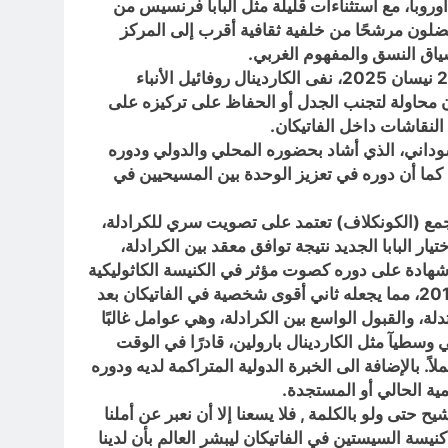
أوروبا، مع استثناءات قليلة مثل البابا فرنسيس من
فضلون مرشحًا من خلفية ثقافية أقرب إلى المركز
سياق النسق والمفهوم الغربي.
6: وقد يكون تأثير العامل الأبرز عن البعد عن تولي منصب الكرسي الرسولي ونفيه للترشح ومحاولة لتهدئة الجدل؟ ففي 23 نيسان 2025، نفى الكاردينال روفائيل الأنباء
يكون محاولة لتجنب الجدل أو الحفاظ على تركيزه على
النقاشات داخل الفاتيكان.
وداني، الذي أشاد بحضوره المحلي والدولي ودوره
. كما أن دوره في تعزيز الوحدة بين المسيحيين في
لمجمع (الكونكلاف) تعتمد على تصويت سري للكرادلة،
ر البابا الجديد نتيجة توافق معقد بين الكرادلة،
د شهادة على دوره كصوت مؤثر في الكنيسة الكاثوليكية
العالمية، ورمزًا للصمود في وجه التحديات , ومع ذلك يبرز لنا اسم الكاردينال “بيترو بارولين” أمين سر دولة الفاتيكان منذ 2013، مما يجعله ثاني أقوى شخصية في الفاتيكان بعد
لة، والقبول الواسع بين الكرادلة، وهي عوامل غالبًا
وسطيآ مثل الكاردينال بارولين، قادرًا في الوقت
اً. بالإضافة الى الخبرة الدولية المتراكمة لديه ودوره
ية الحالي أو المستجدة.
 حتى ولو بالكلمة , فلا يسعنا إلا أن نعبر عن أملنا
يسة السيستين في الفاتيكان ليبشر العالم بأن لدينا