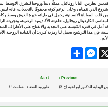
ديس بطرس، البابا روفائيل، ممثلًا دينيآ وروحيآ للشرق الاوسط الم
مشروع الذي نتمناه ، وعلى الرغم كونه محفوفًا بالتحديات، فانه ليس
من قلب المعاناة الانسانية، يحمل في طياته خبرة العيش وسط ركام
لمعاصر. الكاردينال روفائيل، خلفيته الأكاديمية الرصينة، وتجربته 
ة أمل في قدرة الكنيسة على التجديد والانفتاح على الأطراف المنس
سية، فإن هذا الترشيح يحمل لنا رمزية كبرى: أن القيادة الروحية 
ألم.
Share
Messenger
Snapc
X
Next:
Previous:
الهداية للدكتور أبو لحية (ح 8)
طوربيد القضاء الصامت !؟