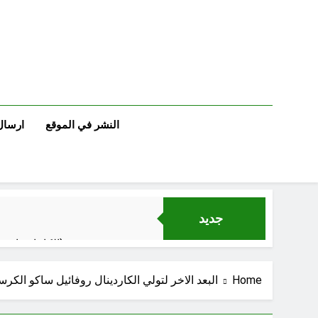
Ski
t
conten
النشر في الموقع
ارسال
جديد
الكاتبان باقر الزبيدي ورياض سعد يحذران من الجولاني (ح 5) (لو تغفلون عن أسلحتكم وأمتعتكم فيميلون عليكم ميلة واحدة)
Home
البعد الاخر لتولي الكاردينال روفائيل ساكو الكر