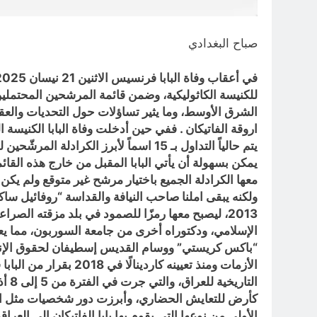
صباح البغدادي
للكنيسة الكاثوليكية، وضمن قائمة المرشحين المحتملين
الشرق الأوسط، وما يثير تساؤلات حول التحديات والعقب
اروقة الفاتيكان . ففي حين أدخلت وفاة البابا الكنيسة ا
يتم حالياً التداول بـ 15 اسماً لأبرز 
يمكن بسهولة أن يأتي البابا المقبل من خارج هذه القائم
معها الكرادلة الجميع باختيار مرشح غير متوقع ولم يكن
2013، ليصبح معها رمزًا للصمود في بلد مزقته الص
الإسلامي، ودكتوراه أخرى من جامعة السوربون، مما يع
“باكس كريستي” ووسام القديس إسطيفان لحقوق الإنسان
الأزمات ومنذ تعيينه 
كأرض للتعايش الحضاري، وأبرزت دور شخصيات مثل الكاردي
الأولى من نوعها التي يقوم بها بابا الفاتيكان إلى ال