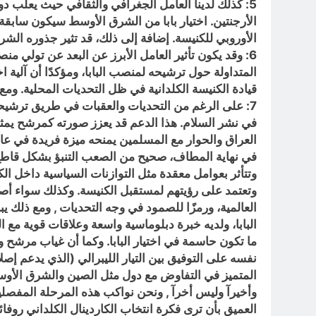
5: كذلك لدينا العامل الجغرافي والثقافي حيث يعلب دو
الأرجنتين. اختيار بابا من الشرق الأوسط سيكون سابق
الأوروبي للكنيسة. إضافة إلى ذلك، قد تثير جذوره الش
المتداولة حول ترشيحه لمنصب البابا، ومؤكدًا أن آلية اخ
قيادة الكنيسة الكلدانية في ظل التحديات المحلية. وم
7: على الرغم من التحديات والعقبات في طريق ترشيح
في نشر السلام. هذا الدعم قد يعزز صورته كمرشح يمثل ا
العراق والحوار مع المسلمين يمنحه ميزة فريدة في عا
في نهاية المطاف، صحيح من الصعب التنبؤ بشكل قاطع بم
وتتأثر بعوامل معقدة مثل التوازنات السياسية داخل الكن
وتعتمد على رؤيتهم لمستقبل الكنيسة. وكذلك سواء أصبح 
البابا، ولديه خبرة دبلوماسية واسعة وعلاقات قوية مع ا
ما تكون حاسمة في اختيار البابا. وكما أن غياب مرشح 
نفسه على التوفيق بين التيار الليبرالي (الذي يدعم إصلاح
المتميز في التفاوض مع دول مثل الصين والشرق الأوسط
وأخيرآ وليس أخرآ , ونحن نواكب هذه المرحلة المفصلية ف
العميق بأن ترى فكرة انتخاب الكاردينال الكلداني روفا