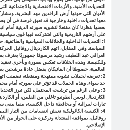
التحديات الأمنية، والأزمات الاقتصادية والاجتماعية ال
الأديان التي حوتها أرض الرافدين مهد البشرية، ومشار
معها تحديات داخلية وخارجية قد تعيق فرصة في أن يصبح
بعضها بنظرنا كان مفتعلا لتشويه صورته الدينية أمام ا
على أرضهم التاريخية والتي اشتركت فيها قوى سياسية 
1: التحديات الداخلية والخلافات السياسية والطائفية، 
العراقي عبد اللطيف رشيد مرسومًا جمهوريًا يعترف بس
وللكنيسة. و
هذه الخلافات تعكس بصورة وبأخرى تعقيدات
العالمية، خصوصًا أن الفاتيكان يفضل عادةً مرشحين ب
2: تعرضه لحملات تشويه ممنهجة ومفتعلة، تضمنت اته
حد سواء. وهذه الحملات قد تؤثر على صورته أمام مجمع
3: وعلى الرغم من ترشيحه المحتمل، لكن تبرز التحديات
الكاردينال لويس أنطونيو تاغلي من الفلبين، أو الكاردين
تيارات ليبرالية أو محافظة داخل الكنيسة، بينما يبقى 
4: الكنيسة الكاثوليكية تعيش انقسامات بين التيار الل
روفائيل، بمواقفه المعتدلة وتركيزه على الحوار بين الأ
الإصلاحي.