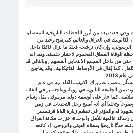
عملية اختيار البابا الجديد، وفي حدث يعد من أبرز اللحظات التاريخية المفصلية
 الكاثوليك في العراق والعالم، كمرشح وحيد من
رسولي، وإن كان ترشحه فعليًا ما يزال قائمًا داخل
ظة الوفاة السباق المحموم لاختيار خليفته. وبما انه
كن توقّعها حتى من داخل المجمع الانتخابي أنفسهم , وبالتالي قد
از ، كما يُقال في الأوساط الفاتيكانية , وقد يفاجئ
م 2013.
د في 4 حزيران 1948 في مدينة زاخو شمال العراق، وتسلّم منصب بطريرك الكنيسة الكلدانية في عام
هوت من الجامعة البابوية في روما، وماجستير في الفقه
سلامية. كما حاز على أوسمة دولية مرموقة، مثل وسام
ضوحآ وتجليآ أي أنه أصبح رجل التحديات في زمن
ن خلال دوره المشهود له والمؤثر في تنظيم زيارة البابا فرنسيس
حدث ديني عابر ، بل كانت تحمل رسالة عالمية للأمل والوحدة، عززت مكانة العراق
حدثًا تاريخيًا بمعناه الديني والروحي، إذ كانت
ظل ظروف استثنائية، بما في ذلك جائحة كورونا،