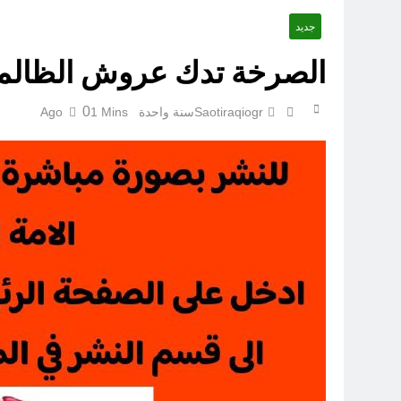
جديد
أوصله
الصرخة تدك عروش الظالم
0
Saotiraqiogr
سنة واحدة Ago
1 Mins
اتفاقي
الكاتبان باقر الزبيدي ورياض سعد يحذران من الجولاني (ح 5) (لو تغفلون عن أسلحتكم وأمتعتكم فيميلون عليكم ميلة واحدة)