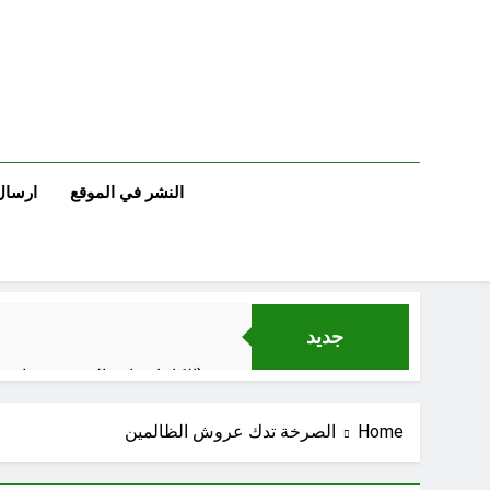
Ski
t
conten
النشر في الموقع
ارسال
جديد
الكاتبان باقر الزبيدي ورياض سعد يحذران من الجولاني (ح 4) (وليأخذوا حذرهم وأسلحتهم ود الذين كفروا لو تغفلون عن أسلحتكم وأمتعتكم)
Home
الصرخة تدك عروش الظالمين
سَأُنَبِّئُكَ بِتَأْوِيلِ مَا لَمْ تَسْتَطِعْ فهمه في “اتفاقية مكة” شرطي الناتو الخليجي النووي الجديد لتحجيم دور إيران وفصائلها الولائية وحتى إسرائيل؟