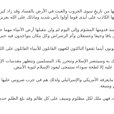
 لها من تاريخٍ سوى الحروب والعيث في الأرض بالفساد وقد زاد كب
ها الكاذب على أيدى قوما أولوا بأس شديد وماذلك على الله بعزيز.
منذ قدومها المشؤم وإلى اليوم لم ولن تتقبلها أرض الأنبياء مهم
في يافا وحيفا وعسقلان وأم الرشراش وكل مكان يتواجدون فيه ح
نون أينما ثقفوا الناكثون للعهود القاتلون للأنبياء القائلون على ا
سك به وسينتصر الإسلام وتتحرر بلاد المسلمين وتتطهر مقدسات 
 عليه إلا لطخة سوداء ستمحى ليعود الإسلام لثوبة الأبيض.
مايعرفه الأمريكي والإسرائيلي ولذلك هم في حرب ضروس عليها و
ومنبعة.
 فهي ملك لكل مظلوم وسيف على كل ظالم وقد بلغ الظلم حده وكم