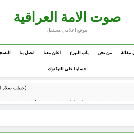
صوت الامة العراقية
موقع اعلامي مستقل
 مقالة
من نحن
باب التبرع
اعلن معنا
اتصل بنا
التسج
حسابنا على التيكتوك
خطب صلاة الجمعة (ح 22) (تمييز وخلافة بني البشر)
مقترح داعية الميدان للتعريف بتعاليم وأحكام الشرائع والأديان