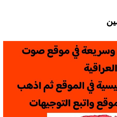
م للانتصار وسيوصلهم للانهيار
اشهر لوحة عالمية لل
ين
9 ساعات Ago
ال
ة مكة للدفاع المشترك: الخفايا النووية والتكنولوجية غير المعلنة… ن
خطب صلاة الجمعة (ح 26) (مفهوم أسماء الله الحسنى)