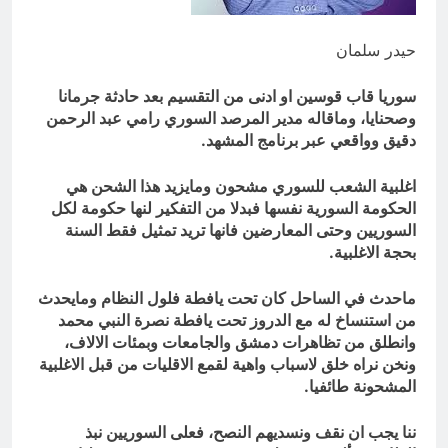
العراق له!
18 ساعة Ago
شعراء العراق الذين بقيت قبورهم في
حيدر سلمان
المنافي.. ووصايا لم تُنفذ
18 ساعة Ago
سوريا قاب قوسين او ادنى من التقسيم بعد حادثة جرمانا
وصحنايا، وماقاله مدير المرصد السوري رامي عبد الرحمن
دقيق وواقعي عبر برنامج المشهد.
اغلبية الشعب للسوري مشحون ومايزيد هذا الشحن هي
الحكومة السورية نفسها فبدلا من التفكير لنها حكومة لكل
السوريين وحتى المعارضين فانها تريد تمثيل فقط السنة
بحجة الاغلبية.
ماحدث في الساحل كان تحت يافطة فلول النظام ومايحدث
من استنساخ له مع الدروز تحت يافطة نصرة النبي محمد
وانطلق من تظاهرات دمشق والجامعات وبمئات الالاف،
ونخن نراه خلق لاسباب واهية لقمع الاقليات من قبل الاغلبية
المشحونة طائفيا.
ننا يجب ان نقف ونسديهم النصح، فعلى السوريين نبذ