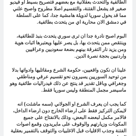
الطائفية وألتحدث بعقلانية مع بعضهم فتصريح بسيط او فيديو
صغير قد يشعل الفتنة، والتفسيم اصلا مطروح واصبح علني
مما قد يحول سوريا لدويلة هامشية جدا، كما على السلطة
في دمشق الان محارية اي من يتحدث بطائفية.
البوم اصبح نادرة جدا ان ترى سوري يتحدث بنبذ للطائفية،
وينتقص ممن يتحدث بها، بل يصر عليها ويعتبرها اثبات هوية
ومن يزيد نار التفرقة بينهم بضعة سعوديين وعراقيين
واردنيين بحجة نصرة الدين.
علينا ان نكون واقعيين، حكومة الشرع ومقاتليها وادواتها بدلا
من توحيد السوريين يسيرون نحو تقسيم عرقي ومناطقي
وجغرافي وباقل تقدير قد ينتج عن ذلك فيدراليات طائفية وهو
ماسيضر مجمل المنطقة وليس سوريا فقط.
كما يجب ان يعرف الشرع او الجولاني (سمه ماشئت) انه
لايمكن التركيز فقط على ارضاء الخارج دون ارضاء الداخل،
فالامر مكمل لبعضه البعض، وذلك بالانفتاح على جميع
المكونات وزيارتهم والوقوف على مايريدون وقمع اصوات
الفتنة وجذب الاقليات قبل الاغلبيات والتوقف بالتفمير بعقلية