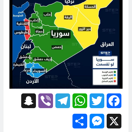
Snapchat
Viber
Telegram
WhatsApp
Twitter
Facebook
Share
Messenger
X