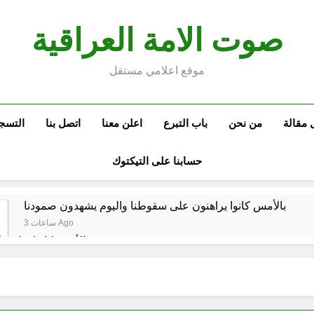
صوت الامة العراقية
موقع اعلامي مستقل
 مقالة
من نحن
باب التبرع
اعلن معنا
اتصل بنا
التسج
حسابنا على التيكتوك
بالأمس كانوا يراهنون على سقوطنا واليوم يشهدون صمودنا
3 ساعات Ago
بالأمس كانوا يراهن
في الذكرى الثامنة والثلاثين للانتصار العرا
مشاة الأربعين 1977 والبعث المجرم (ح 6) (وويل لهم مما يكسبون)