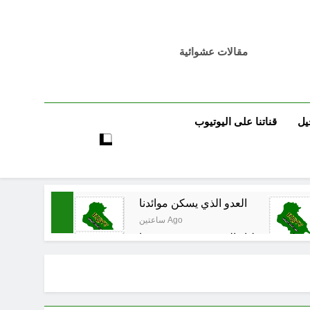
مقالات عشوائية
يل
قناتنا على اليوتيوب
العدو الذي يسكن موائدنا
ساعتين Ago
ون على سقوطنا واليوم يشهدون صمودنا
3 ساعات Ago
قي المدوي على ايران الملالي والموامنة
4 ساعات Ago