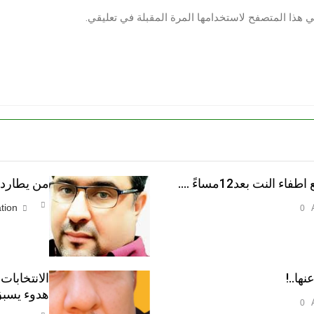
ي هذا المتصفح لاستخدامها المرة المقبلة في تعليقي.
النت بعد12مساءً ….
من يطارد ا
tion
0
نها..!
الانتخابات
هدوء يسبق
0