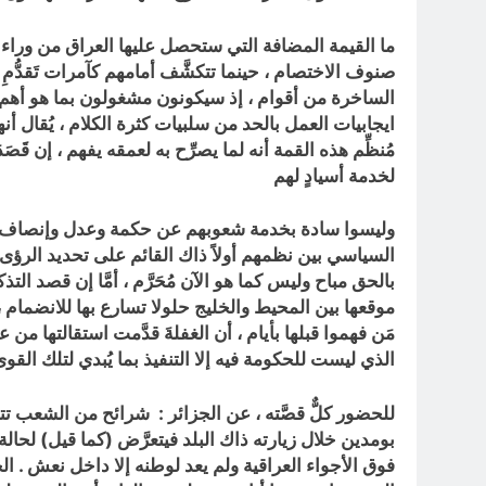
ما القيمة المضافة التي ستحصل عليها العراق من وراء 
صنوف الاختصام ، حينما تتكشَّف أمامهم كآمرات تَقدُّمِ
الساخرة من أقوام ، إذ سيكونون مشغولون بما هو أهم ، 
ايجابيات العمل بالحد من سلبيات كثرة الكلام ، يُقال أ
مُنظِّم هذه القمة أنه لما يصرِّح به لعمقه يفهم ، إن ق
لخدمة أسيادٍ لهم
وليسوا سادة بخدمة شعوبهم عن حكمة وعدل وإنصاف تام ، 
السياسي بين نظمهم أولاً ذاك القائم على تحديد الرؤى
بالحق مباح وليس كما هو الآن مُحَرَّم ، أمَّا إن قصد ا
موقعها بين المحيط والخليج حلولا تسارع بها للانضمام ،
مَن فهموا قبلها بأيام ، أن الغفلةَ قدَّمت استقالتها م
الذي ليست للحكومة فيه إلا التنفيذ بما يُبدي لتلك الق
للحضور كلٌّ قصَّته ، عن الجزائر : شرائح من الشعب 
بومدين خلال زيارته ذاك البلد فيتعرَّض (كما قيل) لحال
فوق الأجواء العراقية ولم يعد لوطنه إلا داخل نعش . 