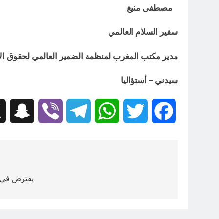
مصطفى منيغ
سفير السلام العالمي
مدير مكتب المغرب لمنظمة الضمير العالمي لحقوق ال
سيدني – أستؤاليا
hat
Viber
Telegram
WhatsApp
Twitter
Facebook
تصفّح
المقالات
يفترض في ا