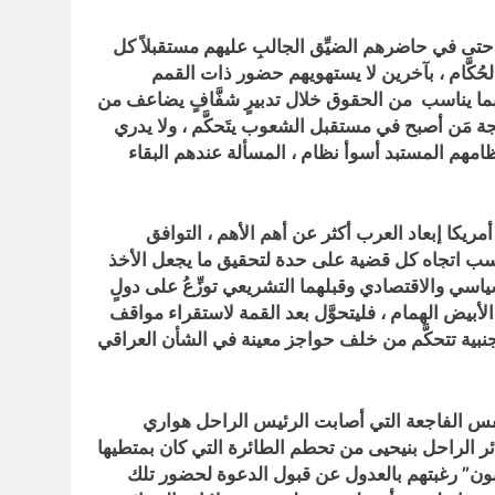
حتى في حاضرهم الضيِّق الجالبِ عليهم مستقبلاً كل
لحُكَّام ، بآخرين لا يستهويهم حضور ذات القمم
 بما يناسب من الحقوق خلال تدبيرٍ شفَّافٍ يضاعف من
جة مَن أصبح في مستقبل الشعوب يتَحكَّم ، ولا يدري
 نظامهم المستبد أسوأ نظام ، المسألة عندهم البقاء
يكا إبعاد العرب أكثر عن أهم الأهم ، التوافق
ناسب اتجاه كل قضية على حدة لتحقيق ما يجعل الأخذ
ياسي والاقتصادي وقبلهما التشريعي توزِّعُ على دولٍ
أبيض الهمام ، فليتحوَّل بعد القمة لاستقراء مواقف
 أجنبية تتحكَّم من خلف حواجز معينة في الشأن العراقي
نفس الفاجعة التي أصابت الرئيس الراحل هواري
ائر الراحل بنيحيى من تحطم الطائرة التي كان بمتطيها
تبون” رغبتهم بالعدول عن قبول الدعوة لحضور تلك