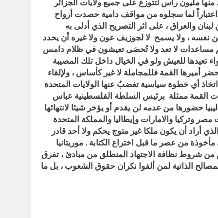
د منها مليون رأس لتتوزع على جميع ولايات الجزائر
 اعتباراً لما سجلوه من مواقف دامية حصدت أرواح
لبنان والعراق ، على اثر التصريح الذي أدلى به
ن نفسه ، ولا يسمح لا لجوزيف عون ولا غيره أن يحدد
يكم مساعدات لا تعد ولا تُحصَى تعيشون في ظلام دامس
واء تعيدها للعيش ولو في الخيال داخل تلك المصيبة
ر أميرها القمة فللمجاملة لا غير كأساس ، ولإلقاء
ن اتخاذ أي خطوة سياسية تغضبُ عنها الولايات المتحدة
ي ذات القمة ممثلة برئيس السلطة الفلسطينية عباس
يبيا حضورها من عدمه لن يقدم أو يؤخر شيئا لانتهائها
صر وتركيا والامارات وإيطاليا والمملكة المتحدة
ي أراد أن يكون ملكا غير متوج يحكم ولا أحد قادر
مأخوذة من عصر ما قبل اختراع الكتابة . موريتانيا
من شروط نظافة الاجتهاد المنطلق من مبادئ ، تفرق
صالح الذاتية لمن ألفوا نكران حقوق الشعوب ، بل ما