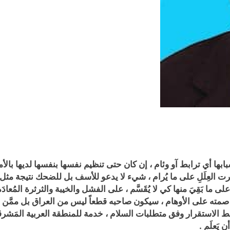
بها أي ترابط آو وئام ، إن كان حتى تنظيم نفسها بنفسها لديها بالأم
العِلَلِ على ما يُرام ، شيء لا يدعو للأسف بل للضحك نتيجة مثل الت
 على ما بَقِيَ منها كي لا يُقَسَّم ، على الفشل والخيبة والثرثرة المُع
ته على الأوهام ، سيكون صاحبه قطعاً ليس من العراق بل ممَّن يسيط
اءِ ضبط الاستقرار وفق متطلبات السلام ، خدمة للمنطقة العربية المَشر
يَعلَم .