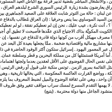
ن ، والانشغال المباشر بقضية تدبير قرعة بيع أكباش العيد المستور
لعراق يعارضون بشدة زيارة الرئيس السوري الشرع لبلدهم العراق ،
 لبنان : حالة من التوتر شابت العلاقة على الصعيد الجماهيري بين 
 السيد الموساوي بما ينص وحرفيا : (ان العراق مُطالب بالدفاع ع
طأ ؟ ، أنت نكرة ، عيب عليك ، نحن إن لم نعطيكم نفقة ، لو لم نعط
الكويت المكويَّة بذاك الاجتياح الذي عقّدها فأصبحت لا تطيق أي أج
ا مصرف مهيكل أقرب من كونها دولة قادرة للدفاع عن نفسها ، إن حض
ها مشاريع مالية واقتصادية ضخمة . ممَّا يجعلها بعيدة كل البعد ع
عمال عبر المعمور اليهود . إسرائيل ستكون أكثر الوفود الحاضرة ف
، أما أمريكا فستمثلها كل من مملكة البحرين و قطر وسلطنة عمان. ل
ى نفس الحال الفوضوي على الأقل لعقدين بعدما ولجتها اهتمامات م
ثل القائمة بمرور الزمن . تونس منكبة على قبول أو رفض الرئيس الذ
ة ، وواضع القرارت العاكسة المعكوسة ، التي يخالها تاريخية ، وهي 
 واحد ، وهي على ثقافة الوضوح والميل لضبط المعروف بما يلزم 
ه ، لا يهمها التقدم المسرع لمسك سراب مواقف تتغير وفق ظروف الم
منشود الجاعل منها دولة محترمة . (يتبع)