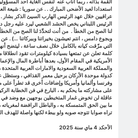
القمة بذاته ، ربما أناب عنه لنفس الغاية أحد المسؤولي
استعدادا لعيد الأضحى المبارك . . عن سوريا : شيعة ا
عراقيين خلال عهد الرئيس الهارب السيئ الذكر بشار . عن
الرئيس اللبناني يخص الحشد الشعبي ليرد عليه رجل دين
لنا الصح من الخطأ . من أنت لتحدِّدَ لنا الصح من الخ
وبجوع دامس ، انتم تعيشون بخيراتنا وببركاتنا …) . عن 
التي مزّقت كيانه بالكامل خلال نصف ساعة ، ليتضح أنه
كلمة تعلن عن تمتعها بسيادة كيلومترات تقود انطلاقا من
الأمريكية في المقام الأول، بعدها أباطرة المال والإ
والمملكة العربية السعودية والامارات العربية المتحدة 
كدولة موحدة الأركان برحيل معمر القذافي ، وستظل عل
وفرنسا وألمانيا وأمريكا وإضافات أخرى قد تطرأ على م
على مشاركته ما يحكم به ، البارع في فن الخطابة الركيك
عاقلة لن تخوض غمار المتخبطين بوجهين مع وضد في آن
ما بين الحق المتمسكة به ، والباطل الرافضة لمغريات
تراه صوابا تتوجه صوبه ولو ببطء لكنها واصلة للهدف ال
الأحكد 4 ماي سنة 2025