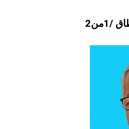
4 ساعات Ago
كاظم السماوي.. شاعر عراقي و«شيخ المنفيين» لم يتحقق
/1من2
أفكار لعدم تكرار الفرار
النصر ا
12 ساعة Ago