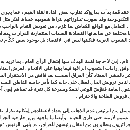
عقد قمة بدأت بما يؤكد تقارب بعض القادة لقلة الفهم ، عما يجري 
 التكنولوجية وقد صورت تجاوزاتهم لتراها شعوبهم عساها تُغيّر مثل ا
التعامل مع الواقع المُعاش بما يَلزَم ، من تعويض القيام بالواجب
نها مختلفة عن سابقاتها اقتصادية السمات استثمارية القرارات لِمعال
َصَدَ الشعوب العربية فنكبتها ليس في الاقتصاد بل بوجود بعض حُكَّام
إذن لا حاجة لقمة الهدف منها إشغال الرأي العام ، بما تريد به أمر
 وفق إرادات الشعوب الراغبة فيما بينها على الالتحام ، لفرض الم
لتذكير بالمشي المعتاد كأن العراق أصبحت بعد فائض من الاستقرار الس
 لنادي ترويض الحال ليظل على حاله كما يأمر حاميه القاطن البيت ال
ن عقول العامة فَعَوَّضَ الوعي ليَسدّ وبسرعة كل ثغرة قد تساهم قِوى
وى فروض الطاعة والاحترام .
تتوسل من الرئيس عدم الذهاب إلى بغداد لاعتقادهم إمكانية تكرار 
ة تسمم لازمته حتى فارق الحياة ، وأيضا ما واجهه وزير خارجية الجز
الجزائريون يتطايرون من انتقال رئيسهم للعراق ، قد يلبي الرئيس “