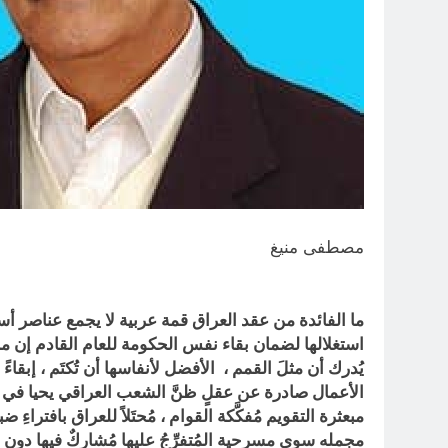
مصطفى منيغ
ما الفائدة من عقد العراق قمة عربية لا يجمع عناصر أسبا
استغلالها لضمان بقاء نفس الحكومة للعام القادم إن مرت 
يُدرك أن مثلَ القمم ، الأفضل لأنفاسها أن تُكتَم ، إبقاءً
الأعمال صادرة عن عقلٍ ظنَّ الشعب العراقي يحيا في صم
مبعثرة التقويم مُفكَّكة القوام ، مُحتَلاً للعراق بافتر
مجمله سوى مسرحية المُتفرِّجُ عليها مُشاركٌ فيها دون أن 