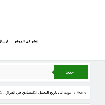
Ski
t
conten
النشر في الموقع
ارسال
جديد
اتفاقي
Home
عودة الى تاريخ التحليل الاقتصادي في العراق ، ل
الكاتبان باقر الزبيدي ورياض سعد يحذران من الجولاني (ح 5) (لو تغفلون عن أسلحتكم وأمتعتكم فيميلون عليكم ميلة واحدة)