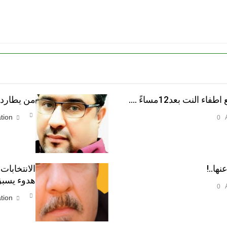
النت بعد12مساءً ….
من يطارد ا
tion
0
نها..!
الانتخابات
هدوء يسبق
0
tion