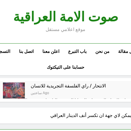
صوت الامة العراقية
موقع اعلامي مستقل
 مقالة
من نحن
باب التبرع
اعلن معنا
اتصل بنا
التسج
حسابنا على التيكتوك
الانتحار / راي الفلسفة التجريدية للانسان
ساعتين Ago
ة مكة للدفاع المشترك: الخفايا النووية والتكنولوجية غير المعلنة… ن
خطب صلاة الجمعة (ح 26) (مفهوم أسماء الله الحسنى)
ايمكن لاي جهة ان تكسر أنف الدينار العراقي