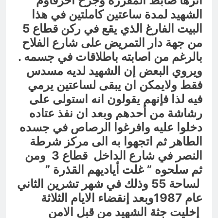
أثرها ضابط المفرزة وجرح اخرقاوم
الشهيد لمدة ساعتين كاملتين في هذا
البيت الفارغ الذي يقع في ركن قطاع 5
من جهة دار التمريض على شارع الفلاح
بالرغم من اصابته باطلاقات في جسمه .
ويروي البعض إن الشهيد لديه مسدس
فقط ولايمكن ان يبقى لساعتين يرمي
فيه لذا فإنهم يقولون انه استولى على
رشاشة من أحدهم وبعد ان نفذ عتاده
دخلوا عليه وافرغوا الرصاص في جسده
الطاهر ثم اتجهوا به الى مركز شرطة
النصر في شارع الداخل قطاع 3 ومن
ثم سلحوه ” غلت أياديهم القذرة ”
لساحة 55 وذلك في شهر تشرين الثاني
عام 1987وبعد إنقضاء الايام الثلاثة
إخليت جثة الشهيد من قبل الامن