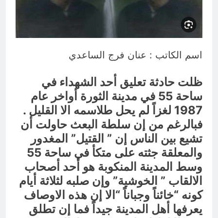
يوم أشرق فيه نور المصطفى فازد
الأرض خضرة وإستبراق
9 ساعات Ago
اسم الكاتب : عنان فرج الساعدي
ظلت حادثة تعليق أحد الشهداء في
ساحة 55 في مدينة الثورة أواخر عام
1987 لغزاً لم يحل طلاسمه الا القليل .
فبالرغم من إن سلطة البعث حاولت أن
تشيع بين الناس إن ” القتيل” المغدور
والمعلقة جثته على متكأ في ساحة 55
وسط المدينة المنكوبة هو أحد أصحاب
الالقاب ” الخوشية” وإن صلبه لثلاثة أيام
كونه “خائناً وجباناً “الا إن هذه الاوصاف
يعرفها أهل المدينة جيداً فما إن تطلق