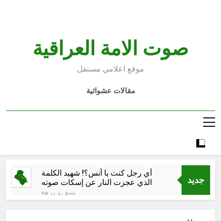
Ski
t
conten
صوت الامة العراقية
موقع اعلامي مستقل
مقالات عشوائية
أي رجل كنت يا أنس؟! شهيد الكلمة
جديد
الذي عجزت النار عن إسكات صوته
58 دقيقة Ago
تسقيط العلماء الأجلاء … والمباهلة
والسوشيال ميديوية للدفاع عنهم بوابة