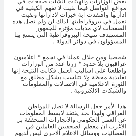
بعض الوزارات والهيئات أنشأت صفحات في
مواقع التواصل فيما بقيت لا تفهم الكيفية في
إدارتها وافتقدت اية خبرات لاداراتها وبقيت
تعمل في بيروقراطيتها لذلك لن ولم تصل هذه
الصفحات لاي مديات مؤثرة للجمهور
المستهدف ننتيجة البيروقراطية التي يتمتع بها
المسؤولون في دوائر الدولة .
شخصيا ومن خلال عملنا في تجمع * اعلاميون
عراقيون بلا حدود * زرنا عدد من الوزارات
واطلعنا على اساليب العمل فكانت النتيجة إنها
تقليدية محظة ولا تتناسب بشكل مطلق مع
الثورة الاعلامية في الاتصالات والمعلومات
والشبكات الالكترونية .
هذا الأمر جعل الرسالة لا تصل للمواطن
العراقي ولهذا نجد يفتقد لابسط المعلومات
عن العمل الحكومي والانجازات المتحققة بل
الاغرب ان معظم الصحفيين العاملين في
الفضائيات ووسائل الاعلام الاخرى ليس لديهم