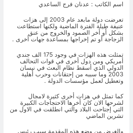
اسم الكاتب : عدنان فرج الساعدي
انتهت الحرب… لكن لم ينتهي
الموت
17 ساعة Ago
تعرضت دولة مابعد عام 2003 إلى هزات
عنيفة طيلة الفترة الماضية ولكنها استطاعت
بشكل أو أخر الصمود والخروج من عنق
الزجاجة أو تم إخراجها بمساعدة جهات أخرى .
تمثلت هذه الهزات في وجود 175 الف جندي
أمريكي ومن دول أخرى في قوات التحالف
الدولي الذي أسقط نظام البعث في نيسان
2003 وما سببه من إحتقانات وحرب أهلية
وتعطيل لعمل مؤسسات الدولة .
كما تمثل في هزات أخرى كثيرة لامجال
لشرحها الان كان أخرها الاحتجاجات الكبيرة
التي إجتاحت البلاد والتي انطلقت في الاول من
تشرين الماضي
والغرض من وضع هذه المقدمة سبب رئيس