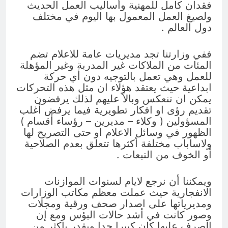
فقدان كامل للمهنية وأساليب العمل الحديث
ولصيغ العمل المعمول بها اليوم في مختلف
دول العالم .
ففي وزارتنا تجد مديريات عامة للاعلام تضم
المئات من الملاكات غير المدربة وغير المؤهلة
للعمل وهي تعمل بالتوجيه دون أي حركة
ابداعية حيث يعتقد هؤلاء ان مثل هذه التحركات
يمكن ان تنعكس وبالاً عليهم لذلك يرفضون
تقديم رؤى او افكار تطويرية فيما يرفض أغلب
المسؤولين ( وكلاء – مديرين – رؤساء أقسام )
الظهور في وسائل الاعلام او حتى التصريح لها
ولاساباب مختلفة أكثرها تتعلق بعدم الصلاحية
أو الخوف من التبعات .
ويمكننا أن نرجع لايام لسنوات الموازنات
الانفجارية حيث عملت معظم مكاتب الوزارات
ومديرياتها على اصدار صحف ورقية ومجلات
وصور كانت في أشد حالات البؤس ومع إن
الصرف عليها كان كبيرا جدا ويقدر باكثر من