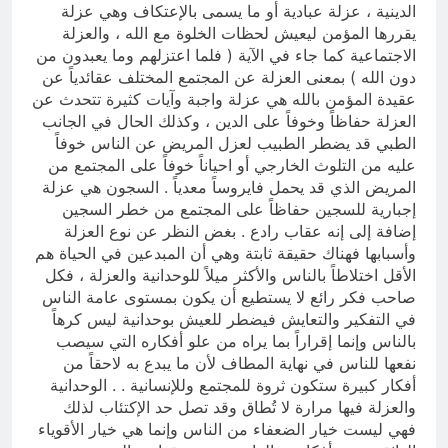
الدينية ، عزلة عبادية أو ما يسمى بالإعتكاف وهي عزلة
يقررها المؤمن ليعيش لحظات الخلوة مع الله ، والعزلة
الاجتماعية كما جاء في الآية ( فلما اعتزلهم وما يعبدون من
دون الله ) بمعنى العزلة عن المجتمع المختلف عقائدياً عن
عقيدة المؤمن بالله هي عزلة واجبة وآيات كثيرة تتحدث عن
العزلة حفاظاً وخوفاً على الدين ، وكذلك الحال في الجانب
الطبي قد يضطر الطبيب لعزل المريض عن الناس خوفاً
عليه من التلوث الخارجي أو احياناً خوفاً على المجتمع من
المريض الذي قد يحمل فايروساً معدياً . السجون هي عزلة
إجبارية للسجين حفاظاً على المجتمع من خطر السجين
إضافة إلى إنه عقاب رادع . بغض النظر عن نوع العزلة
وأسبابها فهناك حقيقة ثابتة وهي أن المبدعين في الحياة هم
الأقل اختلاطاً بالناس والأكثر ميلاً للوحدانية والعزلة ، فكل
صاحب فكر رائع لا يستطيع أن يكون بمستوى عامة الناس
في التفكير والتعايش فيضطر للعيش بوحدانية ليس كرهاً
بالناس وإنما إقراراً بما يراه من علو أفكاره التي سيصب
نفعها للناس في نهاية المطاف لأن ما يبدع به لاحقاً من
أفكار كبيرة ستكون ثروة للمجتمع وللإنسانية . . الوحدانية
والعزلة فيها مرارة لا تُطاق وقد تصل حد الإكتئاب لذلك
فهي ليست خيار الضعفاء من الناس وإنما هي خيار الأقوياء