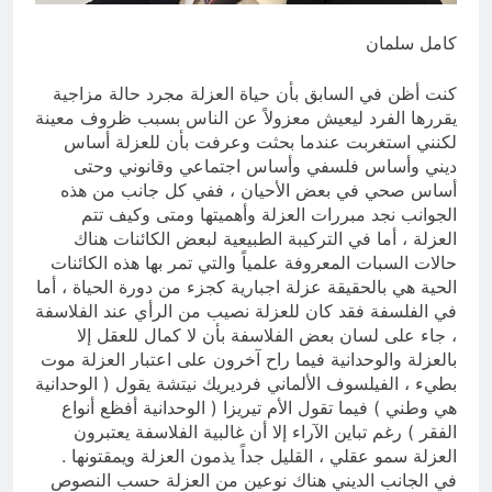
تمنعها)؟ واخطر زعماء الارهاب بالعراق
الأنبار تتقلد تيجان اللآليء والدرر في ظل
ليسوا سعوديين..و(الارهابيين جاءوا من
محافظها المهندس عمر مشعان دبوس
كامل سلمان
سوريا العلوية وليس من السعودية
في مسيرة النهوض لـمائتي يوم
3 ساعات Ago
الوهابية)..
كنت أظن في السابق بأن حياة العزلة مجرد حالة مزاجية
يقررها الفرد ليعيش معزولاً عن الناس بسبب ظروف معينة
لكنني استغربت عندما بحثت وعرفت بأن للعزلة أساس
ديني وأساس فلسفي وأساس اجتماعي وقانوني وحتى
أساس صحي في بعض الأحيان ، ففي كل جانب من هذه
الجوانب نجد مبررات العزلة وأهميتها ومتى وكيف تتم
العزلة ، أما في التركيبة الطبيعية لبعض الكائنات هناك
حالات السبات المعروفة علمياً والتي تمر بها هذه الكائنات
الحية هي بالحقيقة عزلة اجبارية كجزء من دورة الحياة ، أما
في الفلسفة فقد كان للعزلة نصيب من الرأي عند الفلاسفة
، جاء على لسان بعض الفلاسفة بأن لا كمال للعقل إلا
بالعزلة والوحدانية فيما راح آخرون على اعتبار العزلة موت
بطيء ، الفيلسوف الألماني فرديريك نيتشة يقول ( الوحدانية
هي وطني ) فيما تقول الأم تيريزا ( الوحدانية أفظع أنواع
الفقر ) رغم تباين الآراء إلا أن غالبية الفلاسفة يعتبرون
العزلة سمو عقلي ، القليل جداً يذمون العزلة ويمقتونها .
في الجانب الديني هناك نوعين من العزلة حسب النصوص