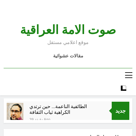
Ski
t
conten
صوت الامة العراقية
موقع اعلامي مستقل
مقالات عشوائية
الطائفية الناعمة… حين ترتدي
جديد
الكراهية ثياب الثقافة
39 دقيقة Ago
مجلس عزاء حسيني (صفات أصحاب
الامامين الحسين والمهدي عليهما