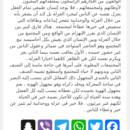
الواثقون من أفكارهم الراسخون بمعتقداتهم المحبون
لأوطانهم ولمجتمعاتهم ، فلا يوجد إنسان طبيعي تمام العقل
يعزل نفسه عن الناس لمجرد العزلة بل لابد أن يشعر بأنه
من خلال العزلة والوحدانية تتفجر إبداعاته وطاقاته التي
ستفيض في خيرها عطاءاً لمجتمعه . هناك فارق كبير بين
الإنسان الذي يقرر الإنهزام من الواقع ومن المجتمع من
خلال العزلة وبين الإنسان الذي يعيش بكل أحاسيسه مع
المجتمع وهو الحاضر المتواجد في ضمائر وعقول الناس من
غير حضور جسده ، الأول يعاقب نفسه بينما الثاني يعز
ويكرم نفسه لكن في الظاهر كلاهما اختارا العزلة ،
المجتمعات المغلوبة على أمرها في حاجة ماسة إلى الصنف
الثاني وبدونهم لا حياة للمجتمع وأستطيع تشبيه الصنف
الثاني بالجندي المجهول ذلك المقاتل الذي ينسب إليه النصر
في ساحة المعركة ويخلد ذكراه وهو مجهول الهوية ، نعم
مجهول الهوية بجسده لكن بعطائه ينسب إليه كل الفضل
وهذه سنة الحياة أن تكون للأخيار بصمة خير في الحياة
لكنهم غير مرئيون . فلا خير في عزلة ووحدانية لم تثمر عن
خير وعطاء للناس .
Snapchat
Viber
Telegram
WhatsApp
Twitter
Facebook