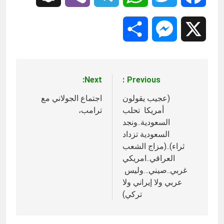
Share
Messenger
X
Next:
Previous:
تصفّح
المقالات
(عجيب يقولون
اجتماع الجولاني مع
أمريكا تحلب
ترامب،
السعودية..ونجد
السعودية تزداد
ثراء)..(مزاج الشعب
العراقي..امريكي
غربي..صيني…وليس
عربي ولا إيراني ولا
تركي)