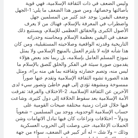
وليس الضعف في ذات الثقافة الإسلامية، فهي قوية
بأصالتها وخصائها، ومن صور هذا الضعف ما يلي: 1-الجهل
وضعف اليقين: يوجد عند كثير من المسلمين جهل
واضطراب في المعرفة بالإسلام، فهناك من لا يعرف
الأصول الكبرى والحقائق العظمى للإسلام، ويستتبع ذلك
ضعف في اليقين بعظمة الإسلام ومحاسنه وجدراته
التاريخية وقدرته الواقعية وصلاحيته المستقبلية، ومن كان
هذا شأنه فإنه لا يلتزم العمل بالمنهج الإسلامي ولا يمثل
نموذج المسلم العامل بإسلامه، بل ربما نجد بعض هؤلاء
يقدمون صورة سيئة في الفكر والخلق تُلصق بالإسلام ما
ليس منه، وتصم حضارته وثقافته بما هي منه براء، ومثل
هذه الصورة تشوه الثقافة الإسلامية وتقدم عنها صوراً
ممسوخة ومشوهة تؤدي إلى فهم خاطئ وتصور سيء لدى
الآخرين عن الثقافة الإسلامية. 2-الاختلاف والفرقة: تفرقت
الأمة الإسلامية بعد سقوط الخلافة إلى دول كثيرة، وشاعت
فيها خلال فترات زمنية مختلفة صيحات القومية على
حساب الإسلامية الوحدوية، ووجد بين المسلمين – شعوباً
ودولاً – اختلافات ونزاعات كان فيها تبادل الاتهامات وشن
الحملات الإعلامية، حتى وصلت إلى الحروب العسكرية
وذلك – ولا شك – له أثر كبير في الضعف، سواء من جهة