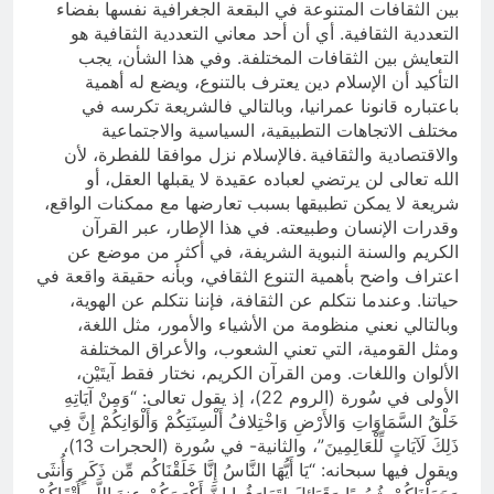
بين الثقافات المتنوعة في البقعة الجغرافية نفسها بفضاء
التعددية الثقافية. أي أن أحد معاني التعددية الثقافية هو
التعايش بين الثقافات المختلفة. وفي هذا الشأن، يجب
التأكيد أن الإسلام دين يعترف بالتنوع، ويضع له أهمية
باعتباره قانونا عمرانيا، وبالتالي فالشريعة تكرسه في
مختلف الاتجاهات التطبيقية، السياسية والاجتماعية
والاقتصادية والثقافية .فالإسلام نزل موافقا للفطرة، لأن
الله تعالى لن يرتضي لعباده عقيدة لا يقبلها العقل، أو
شريعة لا يمكن تطبيقها بسبب تعارضها مع ممكنات الواقع،
وقدرات الإنسان وطبيعته. في هذا الإطار، عبر القرآن
الكريم والسنة النبوية الشريفة، في أكثر من موضع عن
اعتراف واضح بأهمية التنوع الثقافي، وبأنه حقيقة واقعة في
حياتنا. وعندما نتكلم عن الثقافة، فإننا نتكلم عن الهوية،
وبالتالي نعني منظومة من الأشياء والأمور، مثل اللغة،
ومثل القومية، التي تعني الشعوب، والأعراق المختلفة
الألوان واللغات. ومن القرآن الكريم، نختار فقط آيتَيْن،
الأولى في سُورة (الروم 22)، إذ يقول تعالى: “وَمِنْ آيَاتِهِ
خَلْقُ السَّمَاوَاتِ وَالأَرْضِ وَاخْتِلافُ أَلْسِنَتِكُمْ وَأَلْوَانِكُمْ إِنَّ فِي
ذَلِكَ لَآيَاتٍ لِّلْعَالِمِينَ”، والثانية- في سُورة (الحجرات 13)،
ويقول فيها سبحانه: “يَا أَيُّهَا النَّاسُ إِنَّا خَلَقْنَاكُم مِّن ذَكَرٍ وَأُنثَى