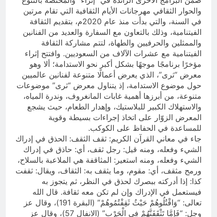
ضمن البرامج الأخرى الرائدة في “إثراء” والمختصة بالتنوع
والحوار الثقافي مهرجانات الأيام الثقافية التي تقام مرتين
في السنة، والتي بدأت منذ عام 2020م، بتقديم الثقافة
الفيتنامية، وذلك بالتعاون مع السفارة والعديد من الفنانين
والممثلين والحرفيين والطهاة، لتتم مشاركة الثقافة
الفيتنامية مع عشرات الآلاف من السعوديين. وافتتح إثراء
مؤخرًا برنامجًا موجهًا بشكل أكبر نحو الاستدامة؛ ألا وهو
معرض “ثرى”، الذي يعرض أعمالًا متنوعة لفنانين عالميين
حول موضوع الاستدامة، إذ يتناول معرض “ثرى” موضوعات
متنوعة، من أبرزها أهمية غابات المانغروف، وندرة المياه،
والاستهلاك الكبير للبلاستيك، وإهدار الطعام، حيث يشجع
المعرض الزوّار على اتخاذ إجراءات بسيطة وقوية
للمساعدة في الحفاظ على الكوكب.
جاء في معاني القرآن الكريم: ثقف الثقف: الحذق في إدراك
الشيء وفعله، ومنه قيل: رجل ثقف، أي: حاذق في إدراك
الشيء وفعله، ومنه استعير: المثاقفة هي الملاعبة بالسلاح،
ورمح مثقف، أي: مقوم، وما يثقف به: الثقاف، ويقال: ثقفت
كذا: إذا أدركته ببصرك لحذق في النظر، ثم يتجوز به
فيستعمل في الإدراك وإن لم تكن معه ثقافة. قال الله
تعالى: “وَاقْتُلُوهُمْ حَيْثُ ثَقِفْتُمُوهُمْ” (البقرة 191)، وقال عز
وجل: “فَإِمَّا تَثْقَفَنَّهُمْ فِي الْحَرْبِ” (الانفال 57)، وقال عز