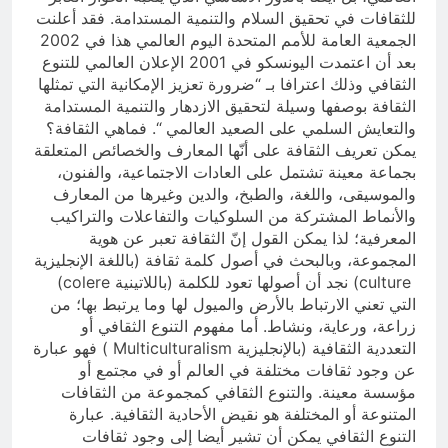
للثقافات في تحقيق السلام والتنمية المستدامة. فقد أعلنت
الجمعية العامة للأمم المتحدة اليوم العالمي هذا في 2002
بعد أن اعتمدت اليونسكو في 2001 الإعلان العالمي للتنوع
الثقافي وذلك اعترافا بـ “ضرورة تعزيز الإمكانية التي تمثلها
الثقافة بوصفها وسيلة لتحقيق الازدهار والتنمية المستدامة
والتعايش السلمي على الصعيد العالمي “. فماهي الثقافة؟
يمكن تعريف الثقافة على أنّها المعارف والخصائص المتعلقة
بجماعة معينة تشتمل على العادات الاجتماعية، والفنون،
والموسيقى، واللغة، والطبخ، والدين وغيرها من المعارف
والأنماط المشتركة من السلوكيات والتفاعلات والتراكيب
المعرفية؛ لذا يمكن القول إنّ الثقافة تعبر عن هوية
المجموعة، وبالبحث في أصول كلمة ثقافة (باللغة الإنجليزية
culture) نجد أن أصولها تعود للكلمة (باللاتينية colere)
التي تعني الارتباط بالأرض والميول لها وما يرتبط بها؛ من
زراعة، ورعاية، ونشاط. أما مفهوم التنوع الثقافي أو
التعددية الثقافية (بالإنجليزية Multiculturalism )‏ فهو عبارة
عن وجود ثقافات مختلفة في العالم أو في مجتمع أو
مؤسسة معينة. والتنوع الثقافي كمجموعة من الثقافات
المتنوعة أو المختلفة هو نقيض الأحادية الثقافية. عبارة
التنوع الثقافي يمكن أن تشير أيضا إلى وجود ثقافات