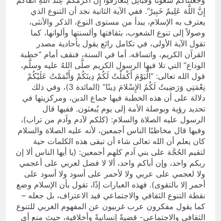
وَجَعَلْنَاكُمْ شُعُوبًا وَقَبَائِلَ لِتَعَارَفُوا إِنَّ أَكْرَمَكُمْ عِندَ اللَّهِ أَتْقَاكُمْ
إِنَّ اللَّهَ عَلِيمٌ خَبِيرٌ”. ففي الآية الثانية نجد أن التنوع الذي
يعترف به الإسلام، يبدأ من مستوى النوع، الذكر والأنثى،
وصولاً إلى تنوع الشعوب، بثقافتها وألسنتها وألوانها، كما
تقول الآية الأولى، في تكامل رائع يقول بأحادية مصدر
القرآن الكريم، واتساقه. أما في السنة، فنقف أمام “خطبة
الوداع” التي تلا فيها الرسول الكريم صلَّى اللهُ عليه وسلَّم،
قول الله تعالى: “الْيَوْمَ أَكْمَلْتُ لَكُمْ دِينَكُمْ وَأَتْمَمْتُ عَلَيْكُمْ
نِعْمَتِي وَرَضِيتُ لَكُمُ الإِسْلامَ دِينًا” (المائدة 3)، وفي ذلك
دلالة على أن هذه الخطبة فيها جماع الدين، ومركزيتها في
تحديد رؤية وبوصلة الأمة إلى يوم يُبعثون. ففيها قال
الرسول عليه الصلاة والسلام: (كلكم لآدم وآدم من تراب)،
وفيها قال مخاطبًا الناس أجمعين، لأنه عليه الصلاة والسلام
كان يعلم أن الله تعالى شاء أن تبقى هذه الكلمات حية
لتقيم الحُجَّة على بني آدم كلهم أجمعين: (يا أيها الناس ألا إن
ربكم واحد، وإن أباكم واحد، ألا لا فضل لعربي على أعجمي
ولا لعجمي على عربي ولا لأحمر على أسود ولا أسود على
أحمر إلا بالتقوى). فهذه العبارات إذًا، تقول بأن الإسلام وضع
نقطة التنوع الثقافي والاجتماعي قيد الاعتراف، بل جعله –
كما يقول مفكرون عرب غربيون عن المفهوم الغربي للتنوع
الثقافي والاجتماعي- قضيةً إنسانيةً وأخلاقية، حيث منع أي