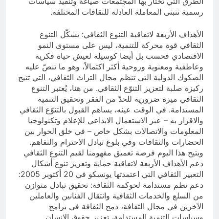
الطرق التي تختار بها المجتمعات صياغة وتنفيذ سياسات
رسمية تتبنى المعاملة العادلة للثقافات المختلفة.
الأهداف الأربعة لاتفاقية التنوع الثقافي: يشكّل التنوع
الثقافي قوة محركة للتنمية، ليس على مستوى النمو
الاقتصادي فحسب بل أيضا كوسيلة لعيش حياة فكرية
وعاطفية ومعنوية وروحية أكثر اكتمالاً، وهو ما تنصّ عليه
الصكوك الدولية التي تنظم مجال التراث الثقافي، التي تتيح
ركيزة صلبة لتعزيز التنوّع الثقافي. من هنا، يُعتبر التنوع
الثقافي ميزة ضرورية للحدّ من الفقر وتحقيق التنمية
المستدامة. في الوقت عينه، يساهم القبول بالتنوّع الثقافي
والاقرار به – عبر الاستعمال الابداعي للإعلام وتكنولوجيا
المعلومات والاتصالات بشكل خاص – في خلق الحوار بين
الحضارات والثقافات وفي بلوغ تبادل الاحترام والتفاهم.
ويتيح هذا اليوم فرصة تعميق مفهومنا لقيم التنوع الثقافي
دعم الأهداف الأربعة لاتفاقية حماية وتعزيز تنوع أشكال
التعبير الثقافي التي اعتمدتها يونسكو في 20 أكتوبر 2005:
دعم نظم مستدامة لحوكمة الثقافة: تحقيق تبادل متوازن
من السلع والخدمات الثقافية وانتقال الفنانين والعاملين
الآخرين في مجال الثقافة، دمج الثقافة في برامج
وسياسات التنمية المستدامة، تعزيز حقوق الإنسان