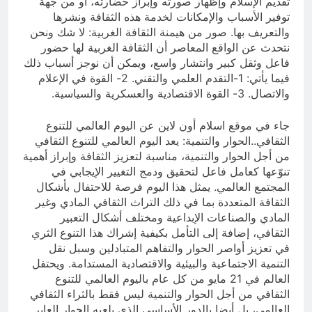
تقديم الإسلام وإظهار صورته وإبراز حضارته، أو من جهة
توفير الأسباب والإمكانات لخدمة هذه الثقافة ونشرها
والتعريف بها. صور من هيمنة الثقافة الغربية: لا شك ونحن
نتحدث عن الواقع المعاصر أن الثقافة الغربية لها حضور
فاعل وثقل كبير وانتشار واسع، ويمكن أن نوجز أسباب ذلك
فيما يأتي: 1-التقدم العلمي والتقني. 2- القوة في الإعلام
والاتصال. 3- القوة الاقتصادية والعسكرية والسياسية.
جاء في موقع اسلام أون لاين عن اليوم العالمي للتنوع
الثقافي..الحوار والتنمية: يعد اليوم العالمي للتنوع الثقافي
من أجل الحوار والتنمية، مناسبة لتعزيز الثقافة وإبراز أهمية
تنوّعها كعامل فاعل لتحقيق ودمج التغيير الإيجابي في
المجتمع العالمي. يمثل هذا اليوم فرصة للاحتفال بأشكال
الثقافة المتعددة بما في ذلك التراث الثقافي المادي وغير
المادي والصناعات الإبداعية ومختلف أشكال التعبير
الثقافي، إضافة إلى التأمل بكيفية إشراك هذا التنوع الثري
في تعزيز أواصر الحوار والتفاهم المتبادلين وسبل نقل
التنمية الاجتماعية والبيئية والاقتصادية المستدامة. ويحتفل
العالم في 21 مايو من كل عام باليوم العالمي للتنوع
الثقافي من أجل الحوار والتنمية ليس فقط بالثراء الثقافي
العالمي، بل أيضا بالدور الأساسي الذي يلعبه الحوار العابر