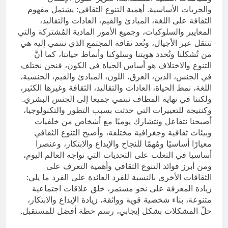
والحريات الأساسية. أهمية التنوع الثقافي: يشتمل مفهوم
الثقافة على اللغة، المبادئ والقيم، العادات والتقاليد،
المعايير والسلوكيات، وجميع الأمور المادية المُشتركة والتي
تنتقل عبر الأجيال، وتُعد ثقافة المجتمع الذي ننتمي إليه هي
من تُشكلنا وتُحدد هويتنا وسلوكنا وأنماط حياتنا، كما أنَّ
التنوع والاختلاف هو أساس الحياة في الكون، فنحن نختلف
في الجنس، الدين، العرق، اللون، المبادئ والقيم، الجنسية،
اللغة، نمط الحياة، العادات والتقاليد، الثقافة وغيرها الكثير،
ولكننا في نهاية المطاف ننتمي جميعا إلى الجنس البشري.
وكنتيجة للتغييرات التي حدثت بسبب التطور والتكنولوجيا،
أصبحنا نتفاعل ونتشارك يوميًا مع أشخاص من خلفيات
وبيئات ثقافية وجغرافية مختلفة، وأصبح التنوع الثقافي
معيارًا أساسيًا ومُهمًا للنجاح والإبداع والابتكار، وعنصرا
أساسيا في التغلب على التحديات التي تواجه العالم اليوم،
ومن أبرز فوائد التنوع الثقافي وأهمية التعرف على
الثقافات الأخرى بالنسبة للفرد العائدة على الفرد ما يلي:
زيادة المعرفة على نحو مستمر، خلق علاقات اجتماعية
متنوعة، بناء شخصية قوية وواثقة، زيادة الإبداع والابتكار،
حلّ المشكلات بشكل إيجابي، رسم خطة أفضل للمستقبل.