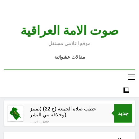
Ski
t
conten
صوت الامة العراقية
موقع اعلامي مستقل
مقالات عشوائية
خطب صلاة الجمعة (ح 22) (تمييز
جديد
وخلافة بني البشر)
ساعتين Ago
الكاتبان باقر الزبيدي ورياض سعد يحذران
من الجولاني (ح 4) (وليأخذوا حذرهم