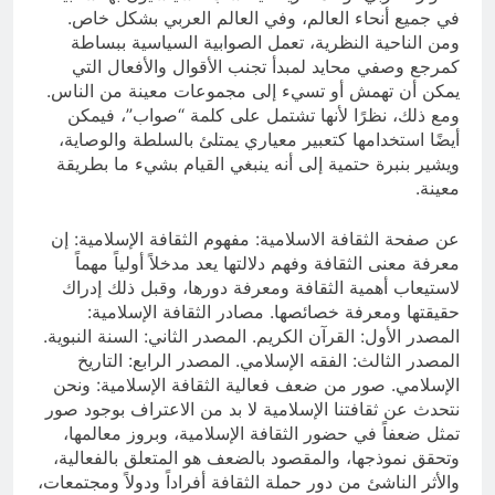
في جميع أنحاء العالم، وفي العالم العربي بشكل خاص.
ومن الناحية النظرية، تعمل الصوابية السياسية ببساطة
كمرجع وصفي محايد لمبدأ تجنب الأقوال والأفعال التي
يمكن أن تهمش أو تسيء إلى مجموعات معينة من الناس.
ومع ذلك، نظرًا لأنها تشتمل على كلمة “صواب”، فيمكن
أيضًا استخدامها كتعبير معياري يمتلئ بالسلطة والوصاية،
ويشير بنبرة حتمية إلى أنه ينبغي القيام بشيء ما بطريقة
معينة.
عن صفحة الثقافة الاسلامية: مفهوم الثقافة الإسلامية: إن
معرفة معنى الثقافة وفهم دلالتها يعد مدخلاً أولياً مهماً
لاستيعاب أهمية الثقافة ومعرفة دورها، وقبل ذلك إدراك
حقيقتها ومعرفة خصائصها. مصادر الثقافة الإسلامية:
المصدر الأول: القرآن الكريم. المصدر الثاني: السنة النبوية.
المصدر الثالث: الفقه الإسلامي. المصدر الرابع: التاريخ
الإسلامي. صور من ضعف فعالية الثقافة الإسلامية: ونحن
نتحدث عن ثقافتنا الإسلامية لا بد من الاعتراف بوجود صور
تمثل ضعفاً في حضور الثقافة الإسلامية، وبروز معالمها،
وتحقق نموذجها، والمقصود بالضعف هو المتعلق بالفعالية،
والأثر الناشئ من دور حملة الثقافة أفراداً ودولاً ومجتمعات،