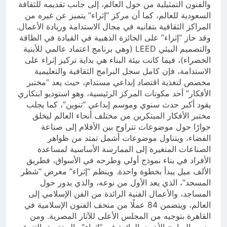
والفنون التمثيلية من حول العالم، إلى جانب تقديمه للثقافة
السعودية للعالم، كما أن مركز “إثراء” يتميز عن غيره من
المراكز الثقافية بتفانيه في مجال الاستدامة وريادة الأعمال.
وقد حاز “إثراء” على الجائزة الذهبية في القيادة في الطاقة
والتصميم البيئي LEED (وهي برنامج اعتماد عالمي للأبنية
الخضراء)، فيما كانت بيئة البناء هي بداية تركيز إثراء على
الاستدامة، فإن كامل سجل البرامج الثقافية والتعليمية
مخصص لتغذية اقتصاد إبداعي مستدام، حيث يعد “مختبر
الأفكار” أحد مكونات المركز الرئيسية، وهو استوديو ابتكاري
يقود أكبر حدث سنوي وموسم إبداعي “تنوين”، كما يجلب
مختبر الأفكار المبتكرين من مختلف أنحاء العالم ليخلق
حوارًا حول موضوعات تتراوح بين الأفلام إلى صناعة
الفضاء، ويتناول موضوعات أشمل تمتد من ظواهر
الصناعات المتغيرة إلى الممارسة الأساسية لمساعدة
الأفراد في بناء نموذج أولي وطرحه في الأسواق، فطريق
الألف ميل يبدأ بخطوة واحدة. وينظم “إثراء” معرض “شطر
المسجد”، الذي يعد الأول من نوعه، والذي يدور حول
المساجد، والأعمال الفنية الرائدة من الفن الإسلامي إلى
العالم، ويتضمن 84 عملًا من متحف الفنون الإسلامية في
القاهرة بتوجيه من المجلس الأعلى للآثار المصرية. ومن