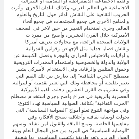
والقيم الاجتماعية الديمقراطية أو التقدمية أو الليبرالية
الاجتماعية في العالم الغربي، وكذلك البلدان الأخرى. وأثرت
الحروب الثقافية على النقاش الدائر حول التاريخ والعلوم
والمناهج الأخرى في جميع المجتمعات في جميع أنحاء
العالم. وجرى استخدام التعبير من حين لآخر في الصحف
الأميركية خلال القرن العشرين، وأصبح من مفردات
الولايات المتحدة الرائجة، مع محاولات تعريف أميركا
ونقاش قضايا جدلية مثل الإجهاض وقوانين الفدرالية
والولايات والاحتباس الحراري والهجرة وفصل الكنيسة عن
الولاية والدولة والخصوصية واستخدام المخدرات الترويحية
وحقوق المثليين والرقابة. وفي الاستخدام الأميركي يشير
مصطلح “الحرب الثقافية” إلى تعارض بين تلك القيم التي
تعتبر تقليدية أو محافظة وتلك التي تعتبر تقدمية أو ليبرالية.
وفي عشرينيات القرن العشرين دخلت القيم الأميركية
الحضرية والريفية في صراع واضح وجرى استخدام مصطلح
“الحرب الثقافية” بكثافة. الصوابية السياسية تهدد التنوع:
وفي مواجهة التنوع تعلو أمواج “الصوابية السياسية”، التي
تحولت لوصاية ثقافية وأخلاقية تصحح الأفكار، وفق
مفاهيمها الخاصة، وتمنح اللياقة والقبول لمن تشاء. وتسهم
“الوصاية السياسية” في المزيد من خنق المجال العام وبيئة
الحوار العربي، وتعد طريقة يكتسب السياسيون بها شعبية