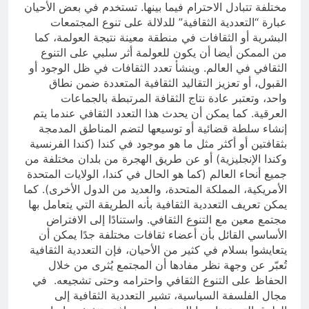
مختلفة تتبادل الاحترام فيما بينها. تستخدم في بعض الأحيان
عبارة “التعددية الثقافية” للدلالة على تنوع المجتمعات
البشرية أو الثقافات في منطقة معينة نتيجة العولمة، كما
من الممكن أيضا أن يكون للعولمة أثر سلبي على التنوع
الثقافي في العالم. وينشأ تعدد الثقافات في ظل الوجود أو
القبول، أو تعزيز التقاليد الثقافية المتعددة ضمن نطاق
واحد، وتعتبر عادة نتاج الثقافة المرتبطة بالجماعات
العرقية. كما يمكن أن يحدث هذا التعدد الثقافي عندما يتم
إنشاء سلطة قضائية أو توسيعها لتضم المناطق المدمجة
بثقافتين أو أكثر مثل ما هو موجود في كندا (كندا الفرنسية
وكندا الإنجليزية) أو عن طريق الهجرة من بلدان مختلفة من
جميع أنحاء العالم (كما هو الحال في كندا، الولايات المتحدة
الأمريكية، المملكة المتحدة، والعديد من الدول الأخرى). كما
يمكن تعريف التعددية الثقافية بأنه الطريقة التي يتعامل بها
مجتمع معين مع التنوع الثقافي. واستنادًا إلى الافتراض
الأساسي القائل بأن أعضاء ثقافات مختلفة جدًا يمكن أن
يتعايشوا بسلام في كثير من الأحيان، فإن التعددية الثقافية
تُعبّر عن وجهة نظر مفادها أن المجتمع يُثرى من خلال
الحفاظ على التنوع الثقافي واحترامه وحتى تشجيعه. في
مجال الفلسفة السياسية، تشير التعددية الثقافية إلى