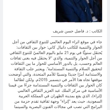
أسماء الله الحسنى)
12 ساعة Ago
الكاتبان باقر الزبيدي ورياض سعد يحذران
من الجولاني (ح 5) (لو تغفلون عن
أسلحتكم وأمتعتكم فيميلون عليكم ميلة
12 ساعة Ago
واحدة)
الكاتب : د. فاضل حسن شريف
—————————————
جاء في موقع اثراء اليوم العالمي للتنوع الثقافي من أجل
الحوار والتنمية للكاتب دانيال كاني: حوار بين الثقافات:
يُحتفَل سنويًّا في يوم 21 مايو باليوم العالميّ للتنوع الثقافي
من أجل الحوار والتنمية، والذي “لا يحتفَل فيه بغنى ثقافات
العالم وحسب، بل بالدور الأساسي للحوار ما بين الثقافات
لتحقيق السلام والتنمية المستدامة”. ويعتبر جلب الثقافة
والاستدامة أمرًا جديدًا ونسبيًا للأمم المتحدة، والتي أوضحت
موقفها تجاه هذا الأمر في ديسمبر 2015م. ولكن لطالما
كان الحوار بين الثقافات والتنمية المستدامة جزءًا من قيمنا
الأساسية في مركز الملك عبد العزيز الثقافي العالمي
(إثراء)، الذي يقع بمدينة الظهران في المملكة العربية
السعودية، حيث يعد “إثراء” وجهة ثقافية تقدم حزمة من
البرامج التي تصب في مجالات الفنون البصرية والسينما