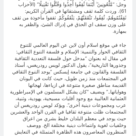
وجل: “مَّلْعُونِينَ ۖ أَيْنَمَا ثُقِفُوا أُخِذُوا وَقُتِّلُوا تَقْتِيلًا” (الأحزاب
61). وردت كلمة ثقف ومشتقاتها في القرآن الكريم:
ثَقِفْتُمُوهُمْ، ثُقِفُوا، تَثْقَفَنَّهُمْ، يَثْقَفُوكُمْ. ثقفوا مأخوذة من ثقف
على وزن سقف اي الحذق في إدراك الشئ، والظفر به
بمهارة.
جاء في موقع اسلام أون لاين عن اليوم العالمي للتنوع
الثقافي الحوار والتنمية: الإسلام و فلسفة التنوع الثقافي:
في مقال له بعنوان “مدخل حول فلسفة التعددية الثقافية
وجذورها التاريخية”، يقول الدكتور لويس رودريغس، أستاذ
الفلسفة والقانون في جامعة إيسكس “يوجد التنوع الثقافي
في المجتمعات منذ زمن طويل، حيث كانت في اليونان
القديمة مناطق صغيرة متنوعة في ازياءها، لهجاتها
وهواياتها..” ويضيف “كان يشكل المسلمون في الإمبراطورية
العثمانية الغالبية مع وجود أقليات مسيحية، يهودية، وثنية،
عرب ومجموعات دينية أخرى”. ويؤكد لويس رودريغس أن
المجتمعات ظلت متنوعة ثقافيا في القرن الواحد والعشرين
حيث يوجد في معظم البلدان خليط بشري من اعراق
وخلفيات لغوية وانتماءات دينية مختلفة الخ. ووصف
المنظرون المعاصرون هذه الظاهرة المتمثلة في التعايش