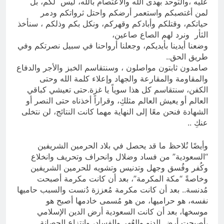
عليه ،والتوحد بهدى الله والاعتصام بالله، ليس لكم، بل
لمن أغتصبكم واستعمر أرضكم واحتل ثرواتكم ودمر
حياتكم، وقتلكم وأبادكم وقهركم، ونكل بكم وذلكم ، سنأخذ
الثأر ونرد لهم الصاع صاعين،
وضعنا أيدينا بأيديكم، وجعلنا أرواحنا في سبيل نصرتكم وفي
طريق الحق..
صامدون ثابتون مواصلون ، وسنتقاسم الخبز والأجر والدفاع
والمقاومة والمقارعة والجهاد وإعلاء كلمة الله وحتى
الكفن، سنتقاسم كل هذا سوياً يا غزة.حتى تعيشي كباقي
العالم أو يعيش العالم مثلكِ، وقراراً أخذناه حتى النصر أو
الشهادة فنحن معًا إلى النهاية مهما كانت النتائج، لن نتخلى
عنكِ ..
وأيضًا نُلاحظ ما قد يحصل في بلاد الحرمين الشريفين
“السعودية” من فساد وضلال وانحراف وتحريف وانخلاع
وكُفر وفُسق وجهل وتدنيس وتشويه للحرمين الشريفين
وخاصةً “مكة المكرمة”، بعد أن كانت مكرمة أصبحت
مُدنسة.. بعد أن كانت مكرمة مُعززة دُنست والسبب حاميها
نفسه، هو حراميها، من هو مُسمى خادمها أصبح هو
موسخها، بعد أن كانت السعودية أرض الدين الإسلامي
،أصبحت أرض الدنو والعُهر والفساد، وانتزاع الحصانة