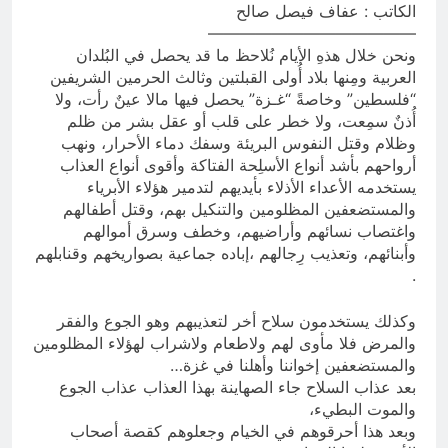
الكاتب : عفاف فيصل صالح
زينب واسطورة الخلود الشيعة
—————————————
ساعة واحدة Ago
ونحن خلال هذهِ الأيام نُلاحظ ما قد يحصل في البُلدان
العربية ومِنها بلاد أُولى القبلتين وثالث الحرمين الشريفين
“فلسطين” وخاصةً “غـزة” يحصل فيها مالا عينٌ رأت، ولا
أُذنٌ سمِعت، ولا خطر على قلب أو عقل بشر من ظلم
وظلام وقتل النفوس البريئة وسفك دماء الأحرار، ونهب
أرواحهم بأشد أنواع الأسلِحة الفتاكة وأقوى أنواع العذاب
يستخدمه الأعداء الأذلاء بأيديهم لتدمير هؤلاء الأبرياء
والمستضعفين المظلومين والتنكيل بهم، وقتل أطفالهم
واغتصاب نسائهم وأراضيهم، وخطف وسرق أموالهم
وأبنائهم، وتعذيب رِجالهم ،إباده جماعية بصواريخهم وقنابلهم
.
وكذلك يستخدمون سلاح أخر لتعذيبهم وهو الجوع والفقر
والمرض فلا مأوى لهم ولاطعام ولاشراب لهؤلاء المظلومين
والمستضعفين إخواننا وأهلنا في غزة…
بعد عذاب السلاح جاء الصهاينة بهذا العذاب عذاب الجوع
والموت البطيء،
وبعد هذا أحرقوهم في الخيام وجعلوهم كقصة أصحاب