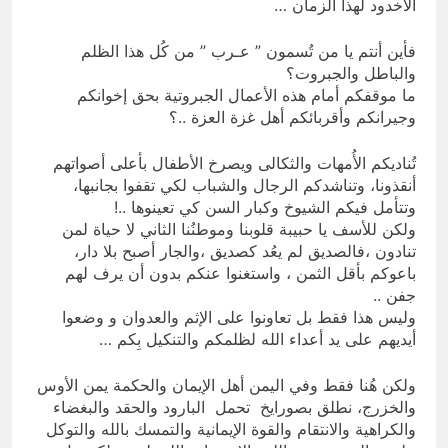
الأخدود لهذا الزمان …
فأين أنتم يا من تُسمون ” عـرب ” من كُل هذا الظلم
والباطل والجبروت؟
ما موقفكم أمام هذه الأعمال الجبروتية بحق إخوانكم
وجيرانكم وأقربائكم أهل غزة العزة ..؟
تُناديكم الأُمهات والثكالى ويصرخ الأطفال بأعلى أصواتهم
أنقذونا، وتناشدكم الرجال والشباب لكي تقفوا بجانبها،
وتتأمل فيكم الشيوخ وكبار السن كي تعينوها ..!
ولكن للأسف يا حبيبة قلوبنا وموطنُنا الثاني لا حياة لمن
تنادون ،فالصديق لم يعُد كصديق ،والجار أصبح بلا دار،
باعوكم بأقل الثمن ، واستغنوا عنكم بدون أن يرف لهم
جفن ..
وليس هذا فقط بل تعاونوا على الإثم والعدوان و وضعوا
أيديهم على يد أعداء الله لظلمكم والتنكيل بِكم …
ولكن هُنا فقط وفي اليمن أهل الإيمان والحكمة يمن الأوس
والخزرج، نطلق بصورايخ تحمل البارود والحقد والبغضاء
والكراهية والانتقام والقوة الإيمانية والتمسك بالله والتوكل