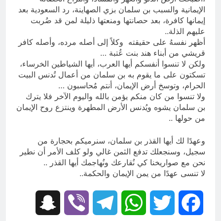
الإيمانية والسبب بن سلمان بزي الصهاينة، رد السعودية بعد
إيمانها كافرة، بعد حصانتها ومنعتها ذليلة لمن قد ضُربت
عليهم الذلة..
أظهر نفسهُ على حقيقته وكلاً إلى أصله مرده، وأصله كافر
قريشي من أبناء هند بنت عُتبة …
ولكن لا تنسوا أنفسكم أيها العرب، أيها الشياطين الخرساء،
تسكتون على ما يقوم به بن سلمان من أعمال تُدنس البيت
الحرام، وتوسخ أرض الإيمان، أنتم مُحاسبون …
ولا تنسوا من كان منكم يؤمن بالله واليوم الآخر فلا يترك
بن سلمان يشوه ويُدنس الأرض المطهرة وينتزع روح الإيمان
من حولها ..
وعهدًا لك أيها القذر بن سلمان، سنرميكم بحجارة من
سجيل، وسنجعلك تدفع الثمن غالي ولو كلف الأمر أن نطير
نحن مع صواريخنا كي نُقارعك ونُهاجمك أيها القذر ..
لا تنسى عهدًا من يمن الإيمان والحكمة..
Snapchat
Viber
Telegram
WhatsApp
Twitter
Facebook