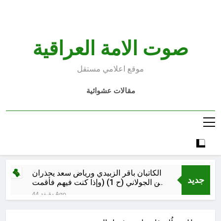
Ski
t
conten
صوت الامة العراقية
موقع اعلامي مستقل
مقالات عشوائية
الكاتبان باقر الزبيدي ورياض سعد يحذران
جديد
من الجولاني (ح 1) (وإذا كنت فيهم فأقمت
لهم الصلاة فلتقم طائفة منهم معك
44 دقيقة Ago
وليأخذوا أٍسلحتهم)
مجلس عزاء حسيني (البصيرة في
القرآن الكريم وعند العباس عليه