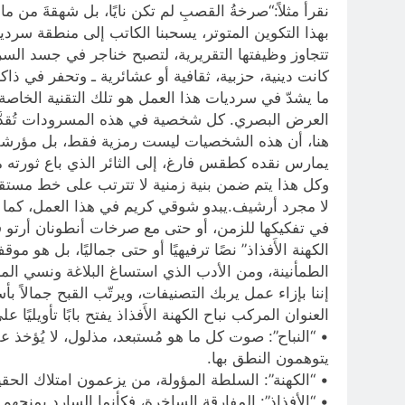
نقرأ مثلاً:“صرخةُ القصبِ لم تكن نايًا، بل شهقةَ من ما
بهذا التكوين المتوتر، يسحبنا الكاتب إلى منطقة سرد
تتجاوز وظيفتها التقريرية، لتصبح خناجر في جسد السر
كانت دينية، حزبية، ثقافية أو عشائرية ـ وتحفر في ذاك
ما يشدّ في سرديات هذا العمل هو تلك التقنية الخا
العرض البصري. كل شخصية في هذه المسرودات تُقدَّم 
هنا، أن هذه الشخصيات ليست رمزية فقط، بل مؤرشفة:
يمارس نقده كطقس فارغ، إلى الثائر الذي باع ثورته م
وكل هذا يتم ضمن بنية زمنية لا تترتب على خط مستقيم،
لا مجرد أرشيف.يبدو شوقي كريم في هذا العمل، كما لو 
في تفكيكها للزمن، أو حتى مع صرخات أنطونان أرتو في
الكهنة الأَفذاذ” نصًا ترفيهيًا أو حتى جماليًا، بل هو 
الطمأنينة، ومن الأدب الذي استساغ البلاغة ونسي المأ
إننا بإزاء عمل يربك التصنيفات، ويرتّب القبح جمالاً ب
العنوان المركب نباح الكهنة الأَفذاذ يفتح بابًا تأويل
• “النباح”: صوت كل ما هو مُستبعد، مذلول، لا يُؤخذ
يتوهمون النطق بها.
• “الكهنة”: السلطة المؤولة، من يزعمون امتلاك الحق
• “الأفذاذ”: المفارقة الساخرة، فكأنما السارد يمنحهم أ