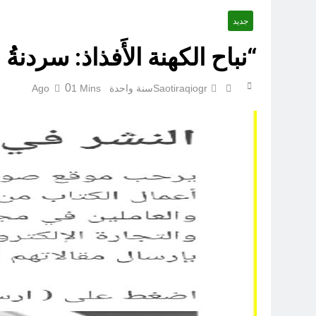
جديد
“نباح الكهنة الأَفذاذ: سردنةُ 
0
Saotiraqiogr
سنة واحدة Ago
1 Mins
الكاتبان باقر الزبيدي ورياض سعد يحذران من الجولاني (ح 1) (وإذا كنت فيهم فأقمت لهم الصلاة فلتقم طائفة منهم معك وليأخذوا أٍسلحتهم)