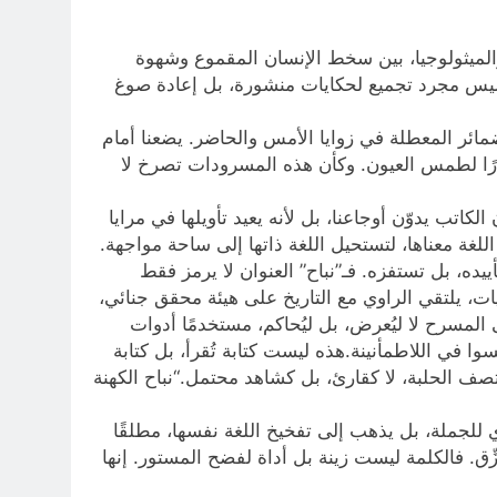
الميثولوجيا، بين سخط الإنسان المقموع وشهوة
 ليس مجرد تجميع لحكايات منشورة، بل إعادة صوغ
ضمائر المعطلة في زوايا الأمس والحاضر. يضعنا أمام
ارًا لطمس العيون. وكأن هذه المسرودات تصرخ لا
الكاتب يدوّن أوجاعنا، بل لأنه يعيد تأويلها في مرايا
لغة معناها، لتستحيل اللغة ذاتها إلى ساحة مواجهة.
ه، بل تستفزه. فـ”نباح” العنوان لا يرمز فقط
ات، يلتقي الراوي مع التاريخ على هيئة محقق جنائي،
لمسرح لا ليُعرض، بل ليُحاكم، مستخدمًا أدوات
ا في اللاطمأنينة.هذه ليست كتابة تُقرأ، بل كتابة
صف الحلبة، لا كقارئ، بل كشاهد محتمل.“نباح الكهنة
ي للجملة، بل يذهب إلى تفخيخ اللغة نفسها، مطلقًا
ِق. فالكلمة ليست زينة بل أداة لفضح المستور. إنها