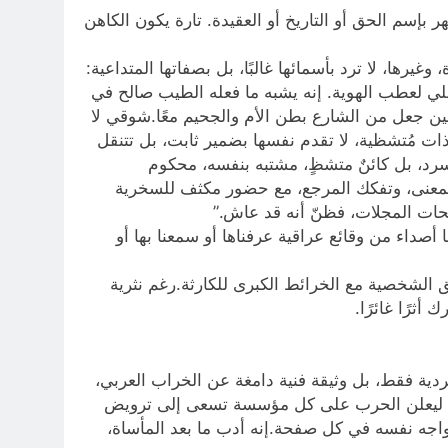
بإسم الحق أو التاريخ أو العقيدة. تارة يكون الكاهن
رها، لا ترد بأسمائها غالبًا، بل بصفاتها المتداعية:
اخلي لعطب الهوية. إنه يشبه ما فعله الطيب صالح في
ن جعل من الشارع بطن الأم والجحيم معًا.شوقي لا
ر كذات مُتشظية، لا تقدم نفسها بضمير ثابت، بل تتنقل
لسرد، بل كائنٌ متشظٍ، مشتبه بنفسه، محكوم
 المعنى، وتفكك المرجع، مع حضور مكثف للسخرية
فحات المجلات، فظنّ أنه قد عاش.”
أصداء من وقائع عراقية عرفناها أو سمعنا بها أو
ق الشخصية مع الخرائط الكبرى للكارثة.رغم نثرية
ثرًا غائرًا.
ردية فقط، بل وثيقة فنية دامغة عن الخراب العربي،
يدية ليعلن الحرب على كل مؤسسة تسعى إلى ترويض
ة ليواجه نفسه في كل صفحة.إنه أدب ما بعد المأساة،