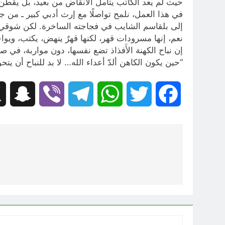
حيث لم يعد الكاتب يتأمل الأنقاض من بعيد، بل يقطن 
في هذا العمل، نلمح تواصلًا مع إرث أدبي كبير ـ م
إلى بلقاسم الشايب في فجاجته الساخرة. لكن شوقي ك
نعم، إنها مسرودات قهر، لكنها قهرٌ ينهض، يكتب، ويواج
إن نباح الكهنة الأَفذاذ تضع نفسها، دون مواربة، في صل
“حين يكون الكاهن ألدّ أعداء الله… لا بد للنباح أن يتحو
hat
Viber
Telegram
WhatsApp
Twitter
Facebook
تصفّح
المقالات