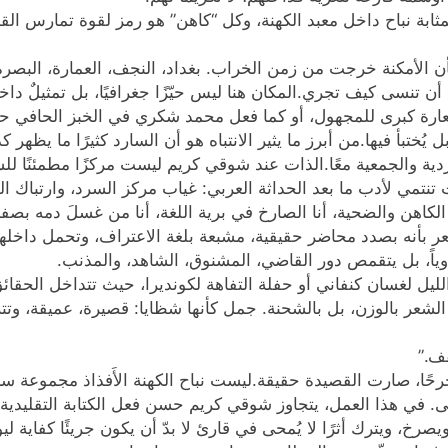
ابة نباح داخل معبد الكهنة، وكل “كاهن” هو رمز لقوة تمارس القهر 
الأمكنة خرجت من زمن الخراب. بغداد، النجف، العمارة، البصرة، وغي
ل أن تنسى كيف تجري.المكان هنا ليس حيّزًا جغرافيًا، بل تمثيلٌ د
عارة كبرى للمجهول، أو كما فعل محمد شكري في الخبز الحافي حي
 يُختبأ فيها.من أبرز ما يثير الانتباه هو أن السارد كثيرًا ما يظه
فردية والجمعية معًا.الذات عند شوقي كريم ليست مركزًا مطمئنًا ل
 تنتمي لأدب ما بعد الحداثة العربي: غياب مركز السرد، وارتباك
الكاهن والضحية، أنا الصارخ في برية اللغة، أنا من غسلَ دمه بص
عر بأنه بصدد محاضر حقيقية، مشبعة بلغة الاعتراف، وتحمل داخلها 
اوياً، بل يتقمص دور القاضي، المشنوق، الشاهد، والمذنب.
ليل لغسان كنفاني أو حفلة التفاهة لكونديرا، حيث تتداخل الحقائ
عر بالوزن، بل بالشحنة. جمل كأنها شظايا: قصيرة، عميقة، وتترك أ
ف.”
جرحًا، صارت القصيدة حقيقة.ليست نباح الكهنة الأَفذاذ مجموعة س
لمعنى. في هذا العمل، يتجاوز شوقي كريم حسن فعل الكتابة التقل
، ويصرخ، ويترك أثرًا لا يُمحى في قارئ لا بدّ أن يكون جريئًا كفاي