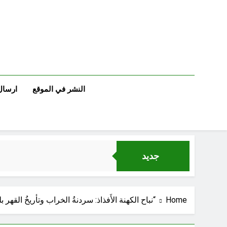
Ski
t
conten
النشر في الموقع
ارسال
جديد
Home
“نباح الكهنة الأَفذاذ: سردنةُ الخراب وتأريخُ القهر بل
الإنسان العراقي بين ضي