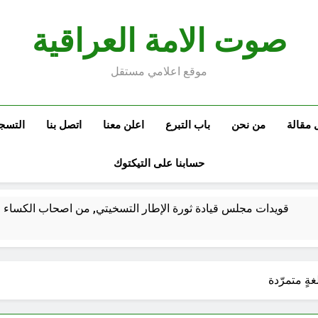
صوت الامة العراقية
موقع اعلامي مستقل
 مقالة
من نحن
باب التبرع
اعلن معنا
اتصل بنا
التسج
حسابنا على التيكتوك
قويدات مجلس قيادة ثورة الإطار التسخيتي, من اصحاب الكساء ا
الكاتبان باقر الزبيدي ورياض سعد يحذران من الجولاني (ح 2) (فاذا سجدوا فليكونوا من ورائكم)
غةٍ متمرّدة
اع الهوية الوطنية وجدلية بناء الدولة
من كان المست