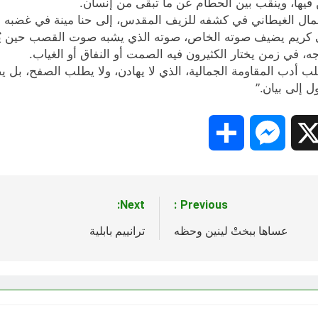
فيها، وينقّب بين الحطام عن ما تبقى من إنسان.
ن جمال الغيطاني في كشفه للزيف المقدس، إلى حنا مينة في غضبه
ريم يضيف صوته الخاص، صوته الذي يشبه صوت القصب حين يُغنّي،
ه، في زمن يختار الكثيرون فيه الصمت أو النفاق أو الغياب.
ب أدب المقاومة الجمالية، الذي لا يهادن، ولا يطلب الصفح، بل يصنع 
ل إلى بيان.”
Share
Messenger
Snapc
X
Next:
Previous:
عساها ببختْ لينين وحظه
ترانييم بابلية