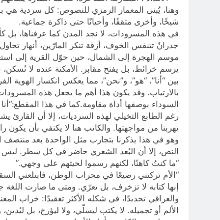
وهنا، يُبنى المعمار الرمزي للنصوص: كل سردية هي بمث
شيخًا، وأخرى مثقفًا، وأحيانًا حتى ذاكرة جماعية.
في هذه المسرودات، لا نجد المدن كما عرفناها، بل كأن 
جدرانٌ تتنفس الخوف، أزقة تنكر المارّين، أنهار تحاو
موسم الهجرة إلى الشمال، حين حوّل القرية إلى است
يرسم خرائط، بل يفتح مقابر. الأمكنة عنده لا تُسكن، بل
بين “أنا”، “هو”، و”نحن”، مما يعكس انكسار الهوية ال
بالارتياب. وقد يكون هذا أهم ما يجعل هذه المسرودات
السوداء بوصفها أداة مقاومة.كما في هذا المقطع:“أنا 
رغم الطابع التخيلي لهذه السرديات، إلا أن القارئ يش
تهربنا من مواجهتها. والكاتب هنا لا يكتفي بأن يكون ر
وهو في هذا يذكرنا بتجارب مثل الواحدة بعد منتصف ال
النص، إلا أن البُعد الشعري حاضر في كل سطر. ليس الش
“ما كنتُ كاهنًا، لكنهم رسموا لحيتهم على وجهي.”
“الأم تركتني رضيعًا في محراب الوطن، فابتلعني السق
إنها كتابة لا تزخرف، بل تعرّي. ومتى ما صارت اللغة 
والعراقي تحديدًا، في شكله الأكثر تعقيدًا: خراب ا
الألم أو تجميله. لا يكتب ليسلّي، ولا ليؤرخ، بل ليُدين