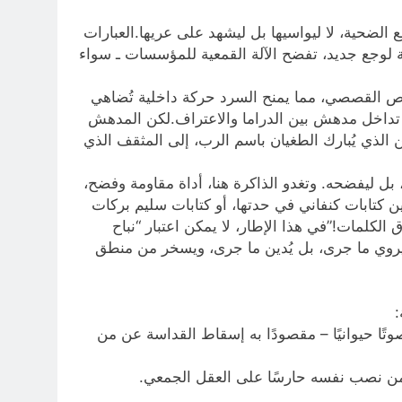
الضحية، لا ليواسيها بل ليشهد على عريها.العبارات
ة لوجع جديد، تفضح الآلة القمعية للمؤسسات ـ سواء
نص القصصي، مما يمنح السرد حركة داخلية تُضاهي
في تداخل مدهش بين الدراما والاعتراف.لكن المدهش
لذي يُبارك الطغيان باسم الرب، إلى المثقف الذي
 بل ليفضحه. وتغدو الذاكرة هنا، أداة مقاومة وفضح،
ن كتابات كنفاني في حدتها، أو كتابات سليم بركات
لكلمات!”في هذا الإطار، لا يمكن اعتبار “نباح
و لا يروي ما جرى، بل يُدين ما جرى، ويسخر من منطق
:
تًا حيوانيًا – مقصودًا به إسقاط القداسة عن من
ل من نصب نفسه حارسًا على العقل الجمعي.