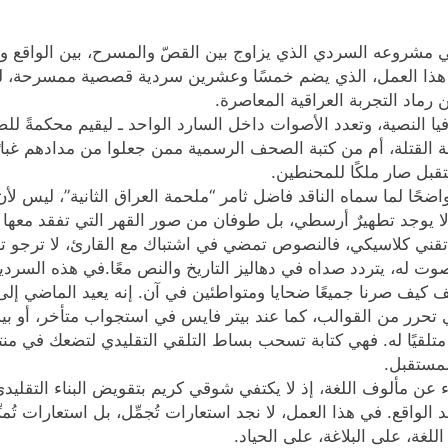
 مشروعه السردي الذي يزاوج بين القصّ والمسرح، بين الواقع و
مديح. هذا العمل، الذي يضم خمسًا وعشرين سردية قصصية ممسرحة،
رماد التجربة العراقية المعاصرة.
ا النصية، وتعدد الأصوات داخل السارد الواحد ـ ليقيم محكمةً لل
لة القتلة، أم من كتبة الصحف الرسمية ممن جعلوا من مدادهم غب
قبل صار ملكًا للمحنطين.
واضحًا لما سماه الناقد فاضل ثامر “ملحمة العراق الثانية”، ليس لأن 
 لا يوجد تطهيرٌ أرسطي، بل طوفان من صور القهر التي تفقد معها ال
قني كلاسيكي، فالنصوص تمضي في اشتباك مع القارئ، لا ترجو تأييد
وت له، يتردد صداه في دهاليز التاريخ والنص معًا.في هذه السردي
يف صرنا جميعًا ضحايا ومتواطئين في آن. إنه يعيد الماضي إلى ا
ي تحرر من القوالب، كما عند بيتر فايس في استجواب متأخر، أو بيسو
 متلقيًا له. فهي كتابة تسحب بساط التلقي التقليدي لتضعك في منت
لمستقبل.
يء عن مألوف اللغة، إذ لا يكتفي شوقي كريم بتقويض البناء التقليد
واقع. في هذا العمل، لا نجد استعارات تُجمِّل، بل استعارات تُمزّ
لغة، على البلاغة، على الحياد.