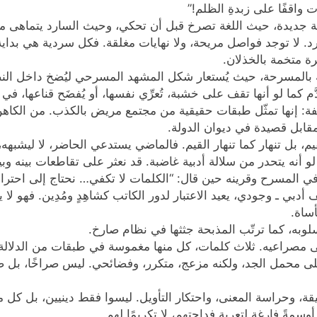
ت واقفًا على زبدةِ الظلم!”
ية جديدة، حيث اللغة تصرخ قبل أن تحكي، وحيث السارد يتماهى مع 
د. لا توجد فواصل مريحة، ولا نهايات مغلقة. فكل سردية هي بداي
رة متخمة بالخذلان.
صة بالمسرحة، حيث يُستعار شكل المشهد المسرحي ليُضخ داخل ال
كما لو أنها تقف على خشبة، تُعرِّي نفسها، أو يُفضَح قناعها، 
 إنها تمثّل طبقات حقيقية من مجتمع مريض بالكذب. من الكاهن ا
قابل قصيدة في ديوان الدولة.
 بل تنهار كما تنهار القيم. فالماضي يستدعي الحاضر، لا ليشبهه،
أنه يتحدر من سلالة أدبية غاضبة. قد نعثر على تقاطعات بينه وبي
 المسرح وقرينه حين قال: “الكلمات لا تكفي… نحتاج إلى احتراق ا
موقف أدبي ـ وجودي، يعيد الاعتبار لدور الكاتب كشاهِدٍ ومُدِين. فه
ساة.
أسلوبه، كما ترتّب المذبحة جثثها في نظام صارخ.
يًا على مصراعيه. ثلاث كلمات، كل منها مغموسة في طبقات من الدلالة
 على محمل الجد، ولكنه مزعج، متكرر، وفضائحي. ليس صراخًا، بل صو
يقة، وحراسة المعنى، واحتكار التأويل. ليسوا فقط دينيين، بل ك
وسمةً فارغة لتعرية فداحتهم، لا تكريمًا لهم.