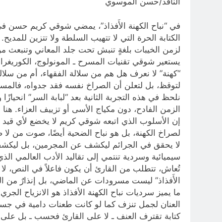
الناقد/حسن الموسوي
في “نباح الكهنة الأَفذاذ”، يمضي شوقي كريم حسن في
الكتابة الحرة التي لا تتهيب السلطة ولا تتزين لل
لزمن الخيبات بلغةٍ تنبش تحت جلد المعاني وتنبعث من 
يستعير شوقي تقنيات المسرح ـ المونولوج، الكوريغرافي
“كهنة” لا نعرف هل هم من سلالة الفقهاء، أم من سلا
لتوقظ، بل لتعلن أن الصراخ نفسه فقد جدواه، فالمست
نلحظ في هذه التجربة الثانية بعد “لبابة السر” انحيازًا 
الزمن الفادح، دون مكياج الأسى أو تزييف العزاء. هنا
إن الأسلوب الذي اتبعه شوقي كريم لا يخضع لأي قيد ت
لصراخ الكهنة، بل هو نباح الضحية أيضًا، صوت من لا ص
لا يحقق في الجرائم ليكشف عن المجرمين، بل ليكشف ك
سيميائية وسردية تنتمي إلى تقاليد الأدب العالمي الذ
تُعاش، تتطلب من القارئ أن يكون فاعلاً في النص، لا
الأَفذاذ” ليست مسرودات عن الماضي، بل إنذارٌ من ا
ما يميز سرديات نباح الكهنة الأفذاذ هو الانزياح الجر
العنان لجمل تنزف كما لو كانت طعنات دامية في جسد ال
كتابة تقترف العنف ـ لا على القارئ فحسب ـ بل على ال