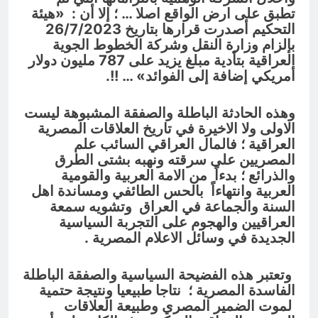
تطبق على ارض الواقع اصلا … ؛ إلا أن : «هيئة
التحكيم أصدرت قرارها بتاريخ 26/7/2023
بإلزام وزارة النقل وشركة الخطوط الجوية
العراقية بتأدية مبلغ يزيد على 787 مليون دولار
أمريكي إضافة إلى الفوائد»
… !!.
وهذه الحادثة الباطلة والصفقة المشبوهة ليست
الاولى ولا الاخيرة في تاريخ العلاقات المصرية
العراقية ؛ فالمال العراقي السائب علم
المصريين على سرقته ونهبه بشتى الطرق
والذرائع ؛
بدءاً
من الامة العربية والقومية
العربية
وانتهاءاً
بالحس الطائفي ومساندة اهل
السنة والجماعة في العراق وتشويه سمعة
العراقيين والهجوم على التجربة السياسية
الجديدة في وسائل الاعلام المصرية .
وتعتبر هذه الفضيحة السياسية والصفقة الباطلة
الفاسدة المصرية ؛ نتاجا طبيعيا ونتيجة حتمية
لموت الضمير المصري وطبيعة العلاقات