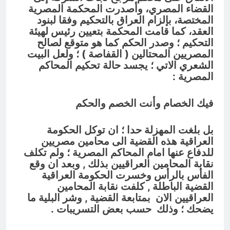
القضاء المصري، وأصدرت المحكمة المصرية
المختصة، بإلزام العراق بالتحكيم وفقا لبنود
العقد، كما قامت المحكمة بتعيين رئيس لهيئة
التحكيم ؛ وصدر الحكم كما هو متوقع لصالح
المصريين المحتالين ( القفاصة ) ؛ ولعل البيت
الشعري الاتي ؛ يجسد حالة تحكيم المحاكم
المصرية :
فيك الخصام وأنت الخصم والحكم
بل بلغت المهزلة حدا ؛ ان توكل الحكومة
العراقية هذه القضية الى محامين مصريين
للدفاع عنها امام المحاكم المصرية ؛ ولم تكلف
نقابة المحامين العراقيين بذلك , وبعد ان وقع
الفأس بالرأس وخسرت الحكومة العراقية
القضية الباطلة , كلفت نقابة المحامين
العراقيين الان بمتابعة القضية , وشر البلية ما
يضحك ؛ وذلك حسب بعض التسريبات .