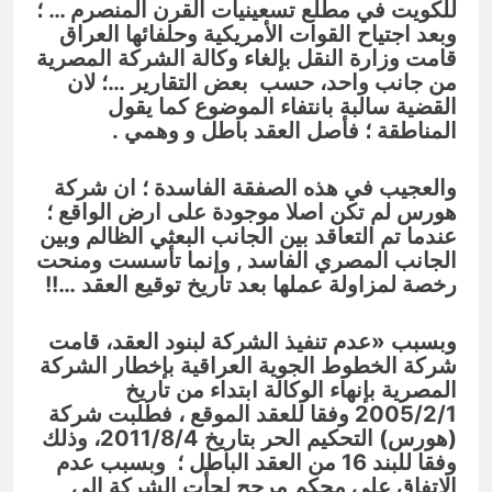
للكويت في مطلع تسعينيات القرن المنصرم … ؛
وبعد اجتياح القوات الأمريكية وحلفائها العراق
قامت وزارة النقل بإلغاء وكالة الشركة المصرية
من جانب واحد، حسب بعض التقارير …؛ لان
القضية سالبة بانتفاء الموضوع كما يقول
المناطقة ؛ فأصل العقد باطل و وهمي .
والعجيب في هذه الصفقة الفاسدة ؛ ان شركة
هورس لم تكن اصلا موجودة على ارض الواقع ؛
عندما تم التعاقد بين الجانب البعثي الظالم وبين
الجانب المصري الفاسد , وإنما تأسست ومنحت
رخصة لمزاولة عملها بعد تاريخ توقيع العقد …!!
وبسبب «عدم تنفيذ الشركة لبنود العقد، قامت
شركة الخطوط الجوية العراقية بإخطار الشركة
المصرية بإنهاء الوكالة ابتداء من تاريخ
2005/2/1 وفقا للعقد الموقع ، فطلبت شركة
(هورس) التحكيم الحر بتاريخ 2011/8/4، وذلك
وفقا للبند 16 من العقد الباطل ؛ وبسبب عدم
الاتفاق على محكم مرجح لجأت الشركة إلى