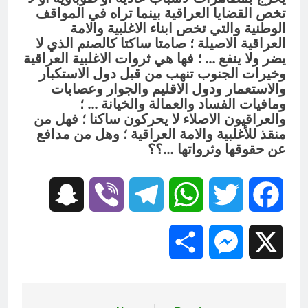
تخص القضايا العراقية بينما تراه في المواقف
الوطنية والتي تخص ابناء الاغلبية والامة
العراقية الاصيلة ؛ صامتا ساكتا كالصنم الذي لا
يضر ولا ينفع … ؛ فها هي ثروات الاغلبية العراقية
وخيرات الجنوب تنهب من قبل دول الاستكبار
والاستعمار ودول الاقليم والجوار وعصابات
ومافيات الفساد والعمالة والخيانة … ؛
والعراقيون الاصلاء لا يحركون ساكنا ؛ فهل من
منقذ للأغلبية والامة العراقية ؛ وهل من مدافع
عن حقوقها وثرواتها …؟؟
Snapchat
Viber
Telegram
WhatsApp
Twitter
Facebook
Share
Messenger
X