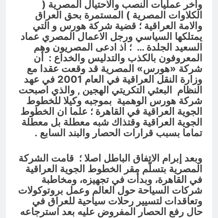
واخر عمليات النصب والاحتيال المصرية (
الكلاوات المصرية ) المستمرة بحق العراق
والامة العراقية ؛ قضية شركة هورس و ا
لتي
يمتلكها السياسي ورجل الاعمال المصري عماد
السعيد الجلدة …
؛ اذ ادعى المصريون وهم
المعروفون بالكذب والتدليس والخداع :
أن
شركة «هورس» المصرية قد وقعت عقدا مع
وزارة النقل العراقية في العام 2001 في عهد
النظام البعثي التكريتي الهجين , والذي اصبحت
شركة هورس الوهمية بموجبه وكيلا للخطوط
الجوية العراقية في القاهرة ؛ علما ان الخطوط
الجوية العراقية وقتذاك شبه معطلة بل معطلة
تماما بسبب قرارات الحصار والبند السابع .
وبعد إبرام الاتفاق الباطل اصلا ؛ قامت الشركة
المصرية بتسلّم مقر الخطوط الجوية العراقية
في القاهرة، وبدأت في تجهيزه، ومخاطبة
شركات السياحة حول العالم وعمل بروتوكولات
وتعاقدات لتسيير رحلات سياحية للعراق في
حال رفع الحصار المفروض عليه بعد استرجاعه