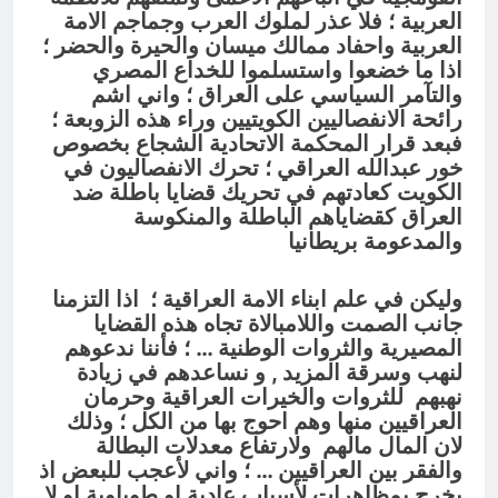
العربية ؛ فلا عذر لملوك العرب وجماجم الامة
العربية واحفاد ممالك ميسان والحيرة والحضر ؛
اذا ما خضعوا واستسلموا للخداع المصري
والتآمر السياسي على العراق ؛ واني اشم
رائحة الانفصاليين الكويتيين وراء هذه الزوبعة ؛
فبعد قرار المحكمة الاتحادية الشجاع بخصوص
خور عبدالله العراقي ؛ تحرك الانفصاليون في
الكويت كعادتهم في تحريك قضايا باطلة ضد
العراق كقضاياهم الباطلة والمنكوسة
والمدعومة بريطانيا
وليكن في علم ابناء الامة العراقية ؛ اذا التزمنا
جانب الصمت واللامبالاة تجاه هذه القضايا
المصيرية والثروات الوطنية … ؛ فأننا ندعوهم
لنهب وسرقة المزيد , و نساعدهم في زيادة
نهبهم للثروات والخيرات العراقية وحرمان
العراقيين منها وهم احوج بها من الكل ؛ وذلك
لان المال مالهم ولارتفاع معدلات البطالة
والفقر بين العراقيين … ؛ واني لأعجب للبعض اذ
يخرج بمظاهرات لأسباب عادية او طوباوية او لا