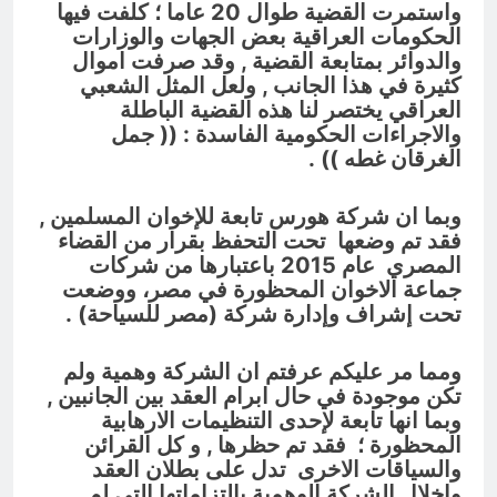
واستمرت القضية طوال 20 عاما ؛ كلفت فيها
الحكومات العراقية بعض الجهات والوزارات
والدوائر بمتابعة القضية , وقد صرفت اموال
كثيرة في هذا الجانب , ولعل المثل الشعبي
العراقي يختصر لنا هذه القضية الباطلة
والاجراءات الحكومية الفاسدة : (( جمل
الغرقان غطه )) .
وبما ان شركة هورس تابعة للإخوان المسلمين ,
فقد تم وضعها تحت التحفظ بقرار من القضاء
المصري عام 2015 باعتبارها من شركات
جماعة الاخوان المحظورة في مصر، ووضعت
تحت إشراف وإدارة شركة (مصر للسياحة) .
ومما مر عليكم عرفتم ان الشركة وهمية ولم
تكن موجودة في حال ابرام العقد بين الجانبين ,
وبما انها تابعة لإحدى التنظيمات الارهابية
المحظورة ؛ فقد تم حظرها , و كل القرائن
والسياقات الاخرى تدل على بطلان العقد
واخلال الشركة الوهمية بالتزاماتها التي لم