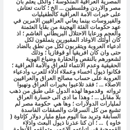
المصرية العراقية المنكوسة ؛ والكل يعلم بأن
مصر والاردن وفلسطين … الخ ؛ كانت تعتاش
على خيرات الامة العراقية كالطفيليات
والفيروسات بينما يعاني العراقيين الامرين في
عهد حكومات الفئة الهجينة من بقايا العثمنة
والعجم ورعايا الاحتلال البريطاني الغاشم ؛ اذ
كان أولئك الاوغاد المقبورين يتملقون لكل
ادعياء العروبة ويتقربون لكل من نطق بالضاد
حتى وان كان افريقيا او قوقازيا ؛ وذلك
لشعورهم بالنقص والحقارة وضياع الهوية
الحقيقية وعدم الانتماء للعراق والامة العراقية ؛
فكانوا ذيول اخساء وعملاء اذلاء للعرب وادعياء
العروبة على حساب مصالح العراق والعراقيين
الاصلاء … ؛ فقد تلاعبوا بخيرات العراق ونهبوا
ثرواته وقدموها لهذه الدول على طبق من ذهب
بلا مقابل … ؛ وهذا ما ادى الى خسارة العراق
لمليارات الدولارات ؛ وها هي حكومة مصر لم
تشبع من كل السرقات والصفقات الفاسدة
السابقة وتريد منا اليوم مبلغ مليار دولار كإتاوة (
خاوه ) … ؛ ان كنا عذرنا ذيول البعث واذلاء
القومجية في اتباعهم الاعمى وتملقهم للأنظمة