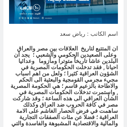
الطائفية لا تُهزم بالهرب منها… بل
بتفكيكها ومواجهتها
ساعتين Ago
اسم الكاتب : رياض سعد
ان المتتبع لتاريخ العلاقات بين مصر والعراق
وعلى الصعيدين الحكومي والشعبي ؛ يجد أن
البلدين عاشا تاريخاً متوترا ومأزوما وعدائيا
احيانا , فقد تدخلت الحكومات المصرية في
الشؤون العراقية كثيرا ؛ ولعل من اهم اسباب
مجيء مجرمي القومجية والبعثية الى الحكم
والاطاحة بالزعيم قاسم ؛ هي الحكومة المصرية
, واستمرت تدخلات الحكومات المصرية في
الشأن العراقي الى هذه الساعة ؛ وقد شاركت
مصر في كافة الحروب ضد العراق وكذلك
ساهمت في فرض الحصار الغاشم على الامة
العراقية ؛ فضلا عن مئات الصفقات التجارية
والمالية والاقتصادية المشبوهة والفاسدة والتي