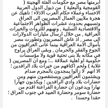
ابرمتها مصر مع حكومات الفئة الهجينة (
القومجية والبعثية ) من ذيول الدول العربية
الاخساء وعملاء حكام العرب الاذلاء ؛ ناهيك عن
هجرة ملايين العمال المصريين الى العراق
وتسببهم بحدوث عشرات الظواهر الاجتماعية
والاقتصادية السلبية , ونهبهم للثروات والخيرات
العراقية , من خلال ارسال مليارات الدولارات
الى مصر , اذ عاش المصريون وتطورت مصر
بأموال الامة العراقية بينما عانى العراقيون من
الجوع والفقر والحرمان , وبقى العراق يراوح
في مكانه بلا بنى تحتية قوية ولا مؤسسات
حكومية او اهلية عملاقة …؛ ومع ان المصريين (
غلابة ) ولحم اكتافهم من خيرات بلاد الرافدين ؛
الا انهم لا زالوا يمجدون بالمجرم صدام
ويشتمون العراقيين ويستنقصون منهم ومن
حضارات بلاد وادي الرافدين ؛ ويكذبون جهارا
نهارا ويدعون ان حضارة الفراعنة اقدم من
حضارة سومر وحضارة العبيد في جنوب العراق ؛
حقدا وحسدا .