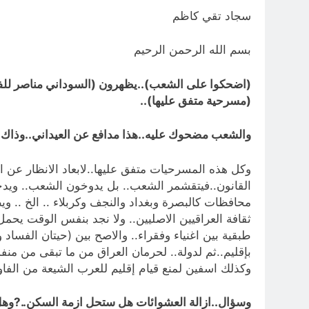
سجاد تقي كاظم
بسم الله الرحمن الرحيم
(اضحكوا على الشعب)..يظهرون (السوداني مناصر للفقرا
(مسرحية متفق عليها)..
والشعب مضحوك عليه..هذا مدافع عن العيداني..وذاك ع
وكل هذه المسرحيات متفق عليها..لابعاد الانظار عن ا
القانون..فيتقشمر الشعب.. بل يدوخون الشعب.. ويدخل
محافظات كالبصرة وبغداد والنجف وكربلاء .. الخ .. وي
ثقافة العراقيين الاصليين.. ولا نجد بنفس الوقت يحمل
طبقية بين اغنياء وفقراء.. والاصح بين (حيتان الفسا
بإقليم..ثم لدولة.. لحرمان العراق من ما تبقى من من
وكذلك اسفين لمنع قيام إقليم للعرب الشيعة من الفاو ل
وسؤال..ازالة العشوائات هل ستحل ازمة السكن..?وهل