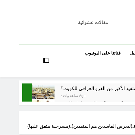
مقالات عشوائية
يل
قناتنا على اليوتيوب
فيد الأكبر من الغزو العراقي للكويت؟
ساعة واحدة Ago
5 ساعات Ago
..(ليعرض الفاسدين هم المنقذين)..(مسرحية متفق عليها)..
6 ساعات Ago
راء المسيرة الخضراء / الجزء الخامس