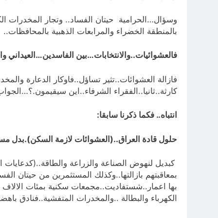
وسؤال…الحرامية حيتان الفساد.. وتجار المخدرات الك
بالمنطقة الخضراء والمرابعات الذهبية بالمحافظات..
فالعشوائيات..والانتخابات…بين الفاسدين…العيداني وا
فازالة العشوائات..تثير تساؤل..فاوكار الدعارة والمخ
كارثة..ثانيا..الفقراء الشرفاء..اين سيقيمون.؟…الجواب
انتباه.. فكما ذكرنا سابقا:
حلول قادة العراق..(العشوائات لازمة السكن).بدل مساك
بمعاقبتهم بازالتها..وكذلك المستثمرين من حيتان ال
بها اعمار..شستفاديت..مجمعات سكنية بمئات الالاف ا
الكهرباء والبطالة ..والمخدرات المتفشية..فنادق باهضة