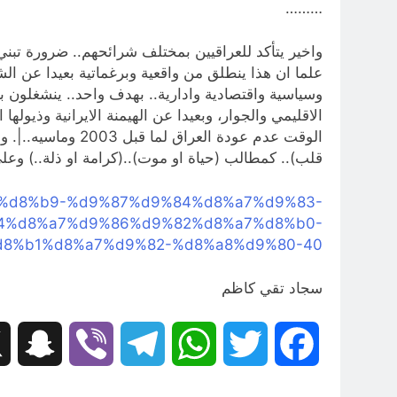
………
علما ان هذا ينطلق من واقعية وبرغماتية بعيدا عن الش
وسياسية واقتصادية وادارية.. بهدف واحد.. ينشغلون 
الاقليمي والجوار، وبعيدا عن الهيمنة الايرانية وذيوله
قلب).. كمطالب (حياة او موت)..(كرامة او ذلة..) وعلى
%88%d8%b9-%d9%87%d9%84%d8%a7%d9%83-
4%d8%a7%d9%86%d9%82%d8%a7%d8%b0-
8%b1%d8%a7%d9%82-%d8%a8%d9%80-40
سجاد تقي كاظم
hat
Viber
Telegram
WhatsApp
Twitter
Facebook