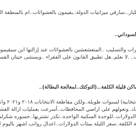
بار…سارقي ميزانيات الدولة..يقيمون بالعشوائات..ام بالمنطقة ا
لسوداني..
درات والتسليب ..المتعشعشين بالعشوائات عند إزالتها اين سيقيمون؟
.. .لا نعلم..هل تطبيق القانون على الفقراء ..ويستثنى حيتان الفسا
ن قليلة الكلفة…(التوكتك..لمعالجة البطالة)..
كبديل لنهو
فساد..وتغولهم على اراضي المحافظات..أسرعت بعمليات ازالة الع
لدولارات..للوحدة السكنية الواحده..تكدر تشتريها..جسوره شكرلم
 الكلفة..سعر الليلة بمئات الدولارات..اعدال رواتب اشهر باليوم ا