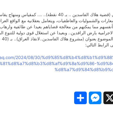
واخير يتأكد للعراقيين بمختلف شرائحهم.. ضرورة تبني (قضية هلاك 
عارات والشموليات والعاطفيات، ويتعامل بعقلانية مع الواقع العرا
بأنفسهم مما يمكنهم من معالجة قضاياهم بعيدا عن طائفية وارهاب
ا الاجرامية بارض الرافدين.. وبعيدا عن استغلال قوى دولية للتنوع
الو
 الرابط التالي:
taliraq.com/2024/08/30/%d9%85%d8%b4%d8%b1%d9
%81%d8%a7%d8%b3%d8%af%d9%8a%d9%86-%d9%8
%d8%a7%d9%84%d8%b9%d
Share
Messenger
Snapc
X