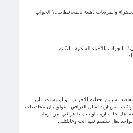
لخضراء والمربعات ذهبية بالمحافظات..؟ الجواب
…الجواب بالأحياء السكنية ..الآمنة..
د..
ض الصناعة والزراعة والطاقة..(كدعايات انتخابية) لسنوات طويلة..ولكن مقاطعة الانتخابات ٢٠١٨ و٢٠٢١ وانتفاضة تشرين..جعلت الاحزاب ..والمليشات..تامر
شوائات..بس اريد اسأل العراقي..تقولون ان محافظات
ه..هل حلت ازمة اولياتك يا عراقي..من ازمات
لواحد..هل ستقيم فيها انت وعائلتك..