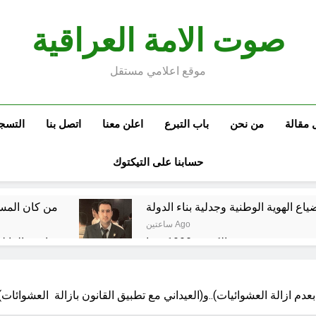
صوت الامة العراقية
موقع اعلامي مستقل
 مقالة
من نحن
باب التبرع
اعلن معنا
اتصل بنا
التسج
حسابنا على التيكتوك
اع الهوية الوطنية وجدلية بناء الدولة
من كان المست
ساعتين Ago
غزو الكويت 1990: قرار صدام حسين ودور دائرته العائلية في الحرب والاحتلال وعمليات النهب
السابع من آب يوم الشهيد الأشوري قيم الشهادة عند الأشوريين ودور الشهيد في صناعة التاريخ
 ازالة العشوائيات)..و(العيداني مع تطبيق القانون بازالة العشوائات)
الأسوأ والأحسن في تأريخ العراق الحديث
من و