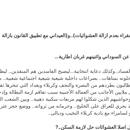
ء بعدم ازالة العشوائيات)..و(العيداني مع تطبيق القانون بازالة
ن السوداني واثنينهم غربان اطارية…
لفساد..وكذلك دعاية انتخابية…ليصبح الفاسدين هم المنقذين.. ليط
ونه بمتاهات.. بصراعات داخلية شيعية شيعية اجتماعية شعبية.. 
طالبون بطردهم من البصرة والنجف وكربلاء وبغداد التي تنخرها ثقاف
 ملايين الأجانب من العمالة الأجنبية سبب تفاقم ازمة البطالة و
د وحواشيهم الذين شكلوا لهم مربعات سكنية ذهبية.. وبين الشعب ال
فذ بحري للعراق على الخليج.. وحرمانه من ثرواته.. ووضع حجر عث
سامراء مع بادية كربلاء النخيب وديالى..
 اصلا العشوائات حل لازمة السكن..?