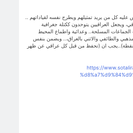
الفاسدين .. بـ 40 نقطة).. …. كمقياس ومنهاج يقاس عليه كل من يريد تمثيلهم ويطرح نفسه لقياداتهم ..
قي، ويجعل العراقيين يتوحدون ككتلة جغرافية
 الجماعات المسلحة.. وعدائية واطماع المحيط
 المذهبي والطائفي والاثني بالعراق،.. ويضمن بنفس
قت عدم عودة العراق لما قبل 2003 وماسيه..|. والموضوع بعنوان (مشروع هلاك الفاسدين..لانقاذ العراق).. بـ (40 نقطة)..يجب ان (تحفظ من قبل كل عراقي عن ظهر
https://www.so
%d8%a7%d9%84%d9