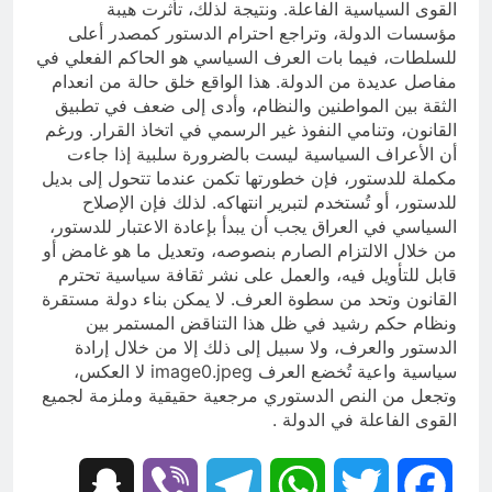
القوى السياسية الفاعلة. ونتيجة لذلك، تأثرت هيبة
مؤسسات الدولة، وتراجع احترام الدستور كمصدر أعلى
للسلطات، فيما بات العرف السياسي هو الحاكم الفعلي في
مفاصل عديدة من الدولة. هذا الواقع خلق حالة من انعدام
الثقة بين المواطنين والنظام، وأدى إلى ضعف في تطبيق
القانون، وتنامي النفوذ غير الرسمي في اتخاذ القرار. ورغم
أن الأعراف السياسية ليست بالضرورة سلبية إذا جاءت
مكملة للدستور، فإن خطورتها تكمن عندما تتحول إلى بديل
للدستور، أو تُستخدم لتبرير انتهاكه. لذلك فإن الإصلاح
السياسي في العراق يجب أن يبدأ بإعادة الاعتبار للدستور،
من خلال الالتزام الصارم بنصوصه، وتعديل ما هو غامض أو
قابل للتأويل فيه، والعمل على نشر ثقافة سياسية تحترم
القانون وتحد من سطوة العرف. لا يمكن بناء دولة مستقرة
ونظام حكم رشيد في ظل هذا التناقض المستمر بين
الدستور والعرف، ولا سبيل إلى ذلك إلا من خلال إرادة
سياسية واعية تُخضع العرف image0.jpeg لا العكس،
وتجعل من النص الدستوري مرجعية حقيقية وملزمة لجميع
القوى الفاعلة في الدولة .
Snapchat
Viber
Telegram
WhatsApp
Twitter
Facebook