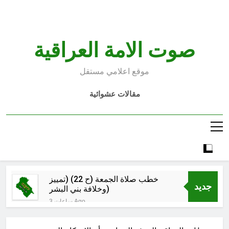
Ski
t
conten
صوت الامة العراقية
موقع اعلامي مستقل
مقالات عشوائية
خطب صلاة الجمعة (ح 22) (تمييز
جديد
وخلافة بني البشر)
3 ساعات Ago
الكاتبان باقر الزبيدي ورياض سعد يحذران
من الجولاني (ح 4) (وليأخذوا حذرهم