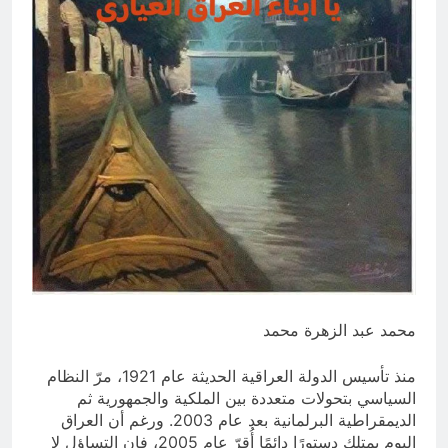
أسماء الله الحسنى)
13 ساعة Ago
الكاتبان باقر الزبيدي ورياض سعد يحذران
من الجولاني (ح 5) (لو تغفلون عن
أسلحتكم وأمتعتكم فيميلون عليكم ميلة
13 ساعة Ago
واحدة)
محمد عبد الزهرة محمد
منذ تأسيس الدولة العراقية الحديثة عام 1921، مرّ النظام
السياسي بتحولات متعددة بين الملكية والجمهورية ثم
الديمقراطية البرلمانية بعد عام 2003. ورغم أن العراق
اليوم يمتلك دستورًا دائمًا أُقرّ عام 2005، فإن التساؤل لا