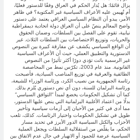
يزال قائمًا: هل يُدار الحكم في العراق وفقًا للدستور فعليًا،
أم تُهيمن عليه الأعراف السياسية غير المكتوبة؟ في ظاهر
الأمر، يبدو أن النظام السياسي العراقي يعتمد على دستور
واضح المعالم ينصّ على أن العراق دولة اتحادية ديمقراطية
نيابية، تقوم على الفصل بين السلطات، وضمان الحقوق
والحريات، وتوزيع الاختصاصات بين السلطات الثلاث. غير
أن الواقع السياسي يكشف عن مفارقة كبيرة بين النصوص
الدستورية والتطبيق العملي، حيث أن الأعراف السياسية
غير الرسمية باتت تؤدي دورًا أكثر تأثيرًا من النصوص
القانونية. منذ عام 2003، تكرّس نمط من المحاصصة
الطائفية والعرقية في توزيع المناصب السيادية، فأصبحت
رئاسة الجمهورية من نصيب الكرد، ورئاسة الوزراء للشيعة،
ورئاسة البرلمان للسنة، دون أي نص دستوري يُلزم بذلك.
كما أن تشكيل الحكومات يخضع لمبدأ “التوافق السياسي”
بدلًا من اعتماد الأغلبية البرلمانية التي ينص عليها الدستور،
مما أدى في كثير من الأحيان إلى أزمات سياسية وتأخير
طويل في تشكيل الحكومات واختيار الرئاسات. كذلك، تلعب
الأحزاب والكتل السياسية الدور الأبرز في تحديد مسار
الحكم، ما يقلّص من استقلالية السلطات ويجعل العملية
السياسية عرضة للجمود أو الانهيار في حال عدم الاتفاق بين