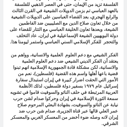
الفلسفة تزيد من الإيمان، حتى في العصر الذهبي للفلسفة
بالعهد العباسي تم بزمن الدويلات الشيعية في القرن الثالث
والرابع الهجري، بعد القضاء العباسين على الدويلات الشيعية
من خلال تعاون صلاح الدين مع الصليبيبن ضد الفاطمين
الشيعة، وبعدها تعاون الخليفة العباسي مع التتار للقضاء على
دولة البويهيين الشيعة الإسماعيلية في ايران، عاد التخلف
والتحجر للفكر الإسلامي السني العباسي واستمر ليومنا هذا.
الفكر الشيعي مع دعم العلوم العلمية والانسانية، وواهم من
يعتقد أن الفكر الديني الشيعي ضد دعم العلوم العلمية
والانسانية، لكن مشكلة قادة الجمهورية الإسلامية انهم تبنوا
قضية باعها أهلها واسم هذه القضية (فلسطين)، نعم من
الأمور التي الحقت اضرار كبيرة في إيران استبدال سفارة
إسرائيل عام ١٩٧٩ بسفير دولة فلسطين، لذلك الأنظمة
العربية المرتبطة في حلف الناتو والسوفيت قاموا في تشويه
سمعة الثورة الإسلامية في إيران وحركوا صدام لشن حرب
نيابة عن الناتو والسوفيت، بشهادة البعثي المرحوم صلاح
عمر العلي قالها عبر قناة الجزيرة، صدام شن حرب ضد
إيران لانه وصله ضوء أخضر من المعسكر الغربي والمعسكر
الشرقي.