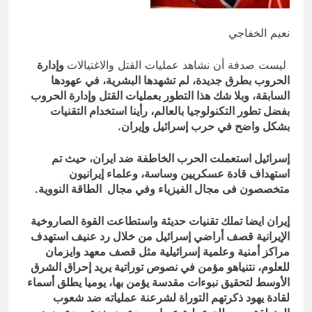
4 ساعات Ago
ازمة العلم العراقي.. ليست ازمة فقدان
نعيم الخفاجي
الوطنية عند العراقيين.. بل (ازمة فقدان
الوطنية بالعلم نفسه) نركز على فئة
4 ساعات Ago
الأغلبية (لا ترفع العلم العراقي) وبنفس
ليست صدفة أن نشاهد عمليات القتل والاغتيالات
وإدارة
الوقت (تغضب عندما ترى عراقي يرفع علم
الحروب بطرق جديدة، لم تشهدها البشرية، في عهودها
اجنبي)
السابقة، وبلا شك هذا التطور بعمليات القتل وإدارة الحروب
بفضل تطور التكنولوجيا بالعالم، رأينا استخدام التقنيات
بشكل واضح في حرب إسرائيل وإيران.
إسرائيل استعملت الحرب الخاطفة ضد ايران، حيث تم
استهداف قادة عسكريين وساسة، وعلماء إيرانيون
متخصصون فى مجال الفيزياء وفي مجال الطاقة النووية.
إيران ايضا تملك تقنيات حديثة واستطاعت القوة الصاروخية
الإيرانية قصف أراضي إسرائيل من خلال رد عنيف استهدف
مراكز أمنية وعلمية إسرائيلية مثل قصف معهد وايزمان
للعلوم، نتنياهو مؤمن في نصوص توراتية يريد إحراق الشرق
الأوسط لتحقيق نبوءات مقدسة يؤمن بها، يوميا يطلق أسماء
لقادة يهود ذكرتهم التوراة لشرعنة عملياته ضد شعوب