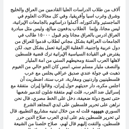
آلاف من طلاب الدراسات العليا القادمين من العراق والخليج
وشرق وغرب اسيا وأفريقيا، وفي كل مجالات العلوم في
الماجستير والدكتوراه، أكملوا دراساتهم بالجامعات الإيرانية،
ليس مجانا، وإنما الطلاب يدفعون مبالغ، وليس مثل مبادرة
العراق ادرس بالعراق مجانا وتم قبول ١٥٠٠٠ طالب في
الجامعات العراقية بشكل مجاني لطلاب قدموا للعراق من
دول عربية واجنبية، العقلية الإيرانية تعمل بشكل جيد، لكن
يفترض في القيادة السياسية الإيرانية ترك قضية فلسطين
لاهلها العرب السنة ومحيطهم السني من امة المليار
والنصف مليار مسلم سني. امس كان الجو خالي من الغيوم
ذهبت في جولة عندي صديق عراقي يجلس مع عرب
فلسطينيين واردنيين ومغاربة، عرب سنة، اضطريت أن
اجلس مكره، دار حديثهم حول إيران، وقالوا إيران متفقة مع
إسرائيل ضد العرب، قلت لهم متفقة شلون لتدمير شعبها
حتى تصبح دولة ضعيفة، دخل على الخط مصري، قال نحن
نراهن على تحرير فلسطين على ايدي المجاهد الشرع
السوري هههههه قلت له من خلال تبنيه مشاريع التطبيع، قال
لي تحرير فلسطين يتم على ايدي العرب صلاح الدين حرر
فلسطين، والتفت إليهم قال لهم، صلاح خلصنا من الشيعة