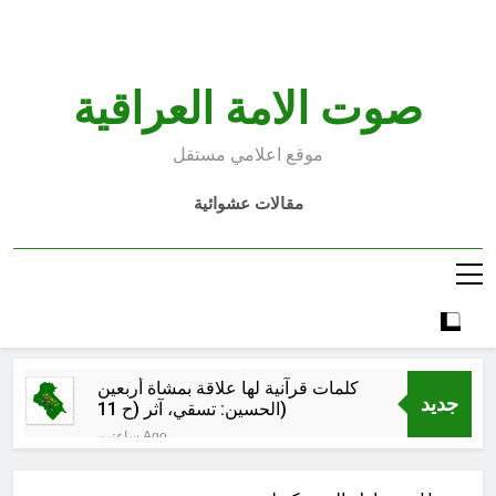
Ski
t
conten
صوت الامة العراقية
موقع اعلامي مستقل
مقالات عشوائية
كلمات قرآنية لها علاقة بمشاة أربعين
جديد
الحسين: تسقي، آثر (ح 11)
ساعتين Ago
مجلس حسيني (دواعي نصب مآتم
العزاء الحسيني)