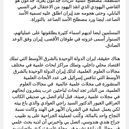
المنطقة، مصطلح عملية عربات جدعون بغزة، جدعون هو
القاضي اليهودي الذي انقذ اليهود من الاعتقال في السبي
البابلي، وحتى هجومه ضد إيران اطلق عليه تسمية الأسد
الصاعد، ايضا ورد مصطلح الأسد الصاعد بالتوراة.
المسلمين ايضا لديهم اسماء كثيرة يطلقونها على عملياتهم،
السنوار أسمى غزوته في طوفان الأقصى، إيران وفق الوعد
الصادق.
هناك حقيقة، ايران الدولة الوحيدة بالشرق الأوسط التي تملك
اقتصاد محلي داخلي، وتملك مراكز ابحاث علمية في مختلف
مجالات العلوم العلمية، لذلك إيران الدولة الوحيدة بالشرق
الأوسط التي تنافس إسرائيل فى عدد الأبحاث العلمية
المنشورة فى مجلات علمية عالمية في مجالات العلوم
العلمية، من النادر تجد ابحاث لباحثين عرب ينشرون ابحاثهم
في مجلات علمية رصينة، قبل أيام اتصل بي صديقي الكاتب
العراقي الغيور الدكتور السيد راجي العوادي والذي باع بيته
لكي يعمل عملية في الشريان الأبهر في الهند وكانت نسبة
النجاح واحد بالمائة، وكُتب لعمليته الجراحية على يد طبيب
جراح هندي هندوسي، اتصل بي واخبرني أن لديه بحث علمي
في مجال الزراعة نشره في مجلة علمية تركية، واتصلت به