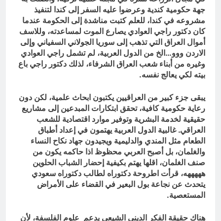
جهة حكومية كندية وعرضوا عليه السفر إلى كندا لتنفيذ
مشروعه في كندا، للعلم كتبت مناشدة إلى الحكومة عندما
كان دكتور راجي العوادي يصارع الموت لمساعدته، وللاسف
أموال العراق التي تذهب إلى سوريا الجولاني السفياني وإلى
الاردن ووو…الخ من الدول العربية، لم تشمل راجي العوادي
وغيره من أبناء شعب العراق الشرفاء، لذلك دكتور راجي باع
بيته لكي يعالج نفسه.
يبقى جزء كبير من العراقيين يكتبون ابحاث علمية، لكن دون
رعاية حكومية كافية، تحقق ابتكارات المبدعين إلى مشاريع
حقيقية لخدمة البشرية وتوفير موارد اقتصادية للشعب
العراقي. غالبية الدول العربية يهتمون في إعداد أطباق
الطعام مثل المندي والدليمية ويجيدون جهاد نكاح النساء
والغلمان، بل أصبح العربي محظوظ اذا حاكمه يكون من
صنف الغلمان، اقلها يهتم بكيفية إحضار الشباب الحلوين
هههههه، قرأت اطروحة دكتوراه لطالب دكتوراه سعودي
يتحدث عن نجاعة بول البعير في القضاء على الأمراض
المستعصية.
هناك حقيقة الفكر الديني الشيعي يدعم علوم الفلسفة، لأن