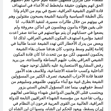
الحق انهم يجهلون حقيقة مايخطط له الأعداء في استهداف
قادة القوى الشيعية العراقية، نصبح في يوم من الايام واذا
بكل الطبقة السياسية والدينية الشيعة يصبحون مقتولين وهم
في بيوتهم من خلال طائرات مسيرة، لتنفيذ الانقلاب، انا
على يقين هؤلاء ينامون ويجلسون في اماكن معروفة ولم
يضعوا في حساباتهم أن يتم مهاجمتهم في ساعة صفر اعدت
لتنفيذ مؤامرة استهدف المكون الشيعي العراقي، لذلك انا
وبعض من يدرك الأخطار التي تهدد الشيعة عندما طالبنا في
إقامة إقليم وسط وجنوب كان هدفنا ضمان بقاء الشيعة
يحكمون انفسهم، لكن مع من تتحدث اذا كان قادة المكون
الشيعي العراقي يغلب عليهم البساطة والسذاجة، من يريد
رفض المشاريع الاستعمارية عليه بالقليل توحيد جبهته
الداخلية وكسب حاضنته الاجتماعية، وللاسف هذه الأمور
فقدها قادة الأحزاب الشيعية، تصرف الكثير من المسؤولين
الشيعة بطرق غبية مع أبناء مكونهم، ظلموهم وسلبوهم من
ابسط حقوقهم، بينما تجد المسؤول البعثي السني يزور
ويحتسب قتلى الإرهابيين الدواعش شهداء ويتقاضى اهاليهم
رواتب تقاعدية من مؤسسة الشهداء العراقيين التابعة للدولة
العراقية، الغالبية من القوى العربية فرحون ان النظام في
إيران يسقط، ويعود للحكم ابن الشاه، ونسوا ان ابن الشاه ان