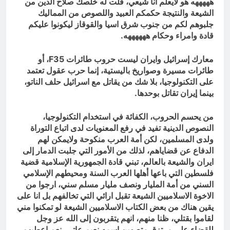
هههههه هو لايعلم انا شيعي، قلت له خلصك صلاح الدين من
الشيعة والنتيجة حكمكم العبيد واللصوص من المماليك
جلبوهم لكم من جنوب شرق اسيا والقوقاز ليكونوا عليكم
قادة وامراء وحكام ههههههه.
معارك إسرائيل وايران ليست حروب طائرات F35، أو
طائرات مسيرة وصواريخ باليستية، إنما حرب عقول تعتمد
على التكنولوجيا، بلا شك من يقاتل مع اسرائيل حلف الناتو،
بينما إيران تقاتل بوحدها.
من يحسم الحروب، الكفائة في استخدام التكنولوجيا،
النصوص الدينية تفيد في رفع المعنويات لدى اتباع التوراة
ولدى المسلمين، لكن أمة العرب منكوحة ولايمكن لهم
الدفاع عن قضاياهم، لذلك من الأمور التي جلبت الدمار إلى
ايران والشيعة بالعالم، تبني قادة الجمهورية الإسلامية قضية
فلسطين التي باعها أهلها العرب السنة ومحيطهم الإسلامي
السني من أمة المليار ونصف مليار مسلم سني، ارجوا من
الاخوة الاسلاميين الشيعة تقبل ارائي التي تخالفهم بل انا على
يقين هناك من بعض الكتاب الاسلاميين الشيعة لو تمكنوا مني
لقاموا بقتلي، ظنا منهم، انهم يتقربون إلى الله عز وجل
للقضاء على مرتزق متصهين اسمه نعيم عاتي، نعم اعطيهم