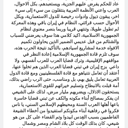
عاد للحكم يفرض عليهم الجزية، ويستعبدهم، بكل الاحوال،
العرب واعني الأنظمة العربية ينتقلون من سيء إلى سيء
اخر، يبقون ذيول وادوات رخيصة للدول الاستعمارية، وبكل
الأحوال حسب قرائتي، النظام في إيران باقي وهذه المعركة
لم تطول طويلا، وتنتهي قريبا وربما بنصر معنوي لنظام
الجمهورية الاسلامية، اكيد كلامي هذا سوف يعرضني للسباب
والشتائم من قبل عديمي الضمير الذين يحاولون تكميم
الافواه خدمة لمشاريع اسيادهم، بالتأكيد نتيجة الحرب هذه،
سوف تلزم قادة الجمهورية الإسلامية إعادة النظر في
مواقفهم الإقليمية، وترك قضايا العرب للعرب أنفسهم، ولا
داعي بزج إيران في تبني قضايا العرب الذين هم تخلوا عنها،
أعتقد أن تعامل نتنياهو مع قادة الفلسطينيين ومع قادة الدول
العربية تعامل يليق بهم، بل ومناسب، حتى الرب راضي بذلك،
أمة قبلت بالانبطاح وتسليم خيراتهم للقوى الاستعمارية،
يستحقون الاذلال، ويضربهم مليار مرض، لذلك على الشيعي
ان يفكر بمصالح أبناء مكونه والكف عن تبني قضايا خاسرة
باعها أهلها العرب السنة ومحيطهم الإسلامي السني، يا ناس
فكروا في رفاهية أبناء مكونكم استفيدوا من أخطاء الشيعة
الفاطميين بسبب الغِدس ابيدوا وتم القضاء على كل من هو
شيعي، كان بذلك الوقت كل بلاد الشام ومصر وشمال