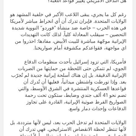
هل التدخل الأمريكي يغيير قواعد اللعبة؟
رغم كل ما يجري، يبقى اللاعب الأكبر في خلفية المشهد هو
الولايات المتحدة. فإيران تدرك أن أي انخراط مباشر لأمريكا
في هذه الحرب – خاصة ضد منشأة “فوردو” النووية شديدة
التحصين – سيقلب المعادلة كلياً. لذلك كانت التهديدات
الإيرانية موجّهة مباشرة للبيت الأبيض، مفادها: احذروا من
اي مواجهة، فقواعدكم مكشوفة أمام صواريخنا.
فأمريكا، التي تزود إسرائيل بأحدث منظومات الدفاع
الجوي، لم تتمكن حتى اللحظة من حمايتها من الضربات
الإيرانية الدقيقة. بل إن هناك أسلحة إيرانية جديدة لم تُجرّب
بعد. وإذا تورطت واشنطن ميدانياً، فعليها أن تُدرك أن
قواعدها العسكرية المنتشرة في الشرق الأوسط، والتي
تضم نحو 41 ألف جندي وضابط، ستكون تحت رحمة
الصواريخ الفرط صوتية الإيرانية، القادرة على تجاوز
الدفاعات وإحداث دمار واسع.
الولايات المتحدة لم تدخل الحرب بعد، ليس لأنها مترددة، بل
لأنها تنتظر لحظة الانقضاض الاستراتيجي. فهي تدرك أن
الدخول في مواجهة شاملة مع إيران يتطلب أولاً إضعاف