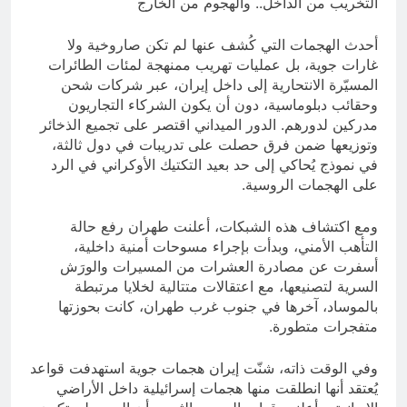
التخريب من الداخل.. والهجوم من الخارج
أحدث الهجمات التي كُشف عنها لم تكن صاروخية ولا
غارات جوية، بل عمليات تهريب ممنهجة لمئات الطائرات
المسيّرة الانتحارية إلى داخل إيران، عبر شركات شحن
وحقائب دبلوماسية، دون أن يكون الشركاء التجاريون
مدركين لدورهم. الدور الميداني اقتصر على تجميع الذخائر
وتوزيعها ضمن فرق حصلت على تدريبات في دول ثالثة،
في نموذج يُحاكي إلى حد بعيد التكتيك الأوكراني في الرد
على الهجمات الروسية.
ومع اكتشاف هذه الشبكات، أعلنت طهران رفع حالة
التأهب الأمني، وبدأت بإجراء مسوحات أمنية داخلية،
أسفرت عن مصادرة العشرات من المسيرات والورَش
السرية لتصنيعها، مع اعتقالات متتالية لخلايا مرتبطة
بالموساد، آخرها في جنوب غرب طهران، كانت بحوزتها
متفجرات متطورة.
وفي الوقت ذاته، شنّت إيران هجمات جوية استهدفت قواعد
يُعتقد أنها انطلقت منها هجمات إسرائيلية داخل الأراضي