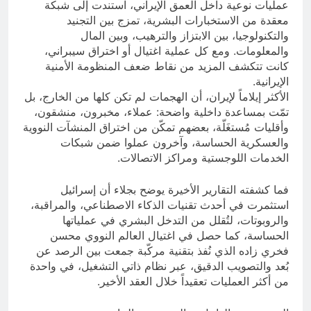
عمليات نوعية داخل العمق الإيراني، استندت إلى شبكة
معقدة من الاستخبارات البشرية، تمزج بين التجنيد
والتكنولوجيا، بين الابتزاز والترهيب، وبين المال
والمعلومات. ومع كل عملية اغتيال أو اختراق سيبراني،
كانت تتكشف المزيد من نقاط ضعف المنظومة الأمنية
الإيرانية.
الأكثر إيلاماً لإيران، أن الهجمات لم تكن كلها من الخارج، بل
تمّت بمساعدة داخلية واضحة: عملاء، مخبرون، منشقون،
وأقليات مُستغَلّة، بعضهم تمكّن من اختراق المنشآت النووية
والعسكرية الحساسة، وآخرون عملوا ضمن شبكات
الخدمات اللوجستية ومراكز الاتصالات.
فما كشفته التقارير الأخيرة يوضح بجلاء أن إسرائيل
استثمرت في أحدث تقنيات الذكاء الاصطناعي، والمراقبة،
والروبوتات، لتُقلل من التدخل البشري في عملياتها
الحساسة، كما حصل في اغتيال العالم النووي محسن
فخري زاده الذي نُفذ بتقنية مركّبة جمعت بين الرصد عن
بُعد والتصويب الدقيق، عبر نظام ذاتي التشغيل، في واحدة
من أكثر العمليات تعقيداً خلال العقد الأخير.