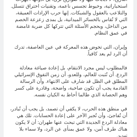
استخباراتية، وخيوط تجسس ناعمة، وتقنيات اختراق تتسلل.
والتلاعب بالعقول والشبكات. إنها حرب الإرادات العميقة،
التي لا تُقاس بالخسائر الميدانية، بل بمدى زعزعة الخصم
من الداخل، وبحجم الأسئلة التي تتركها كل ضربة غامضة
في عمق النظام.
وإيران، التي تخوض هذه المعركة في عين العاصفة، تدرك
أن الرد لم يعد كافياً.
فالمطلوب ليس مجرد الانتقام، بل إعادة صياغة معادلة
الردع. أن تُثبت للعالم، وللعدو، أن زمن التفوق الإسرائيلي
المطلق في الظل قد شارف على الانتهاء. وأن الرسالة
القادمة يجب أن تكون صاخبة، واضحة، وقادرة على كسر
وهم الحصانة الذي طالما أحاط به الكيان نفسه.
في منطق هذه الحرب، لا يكفي أن تصمد، بل يجب أن تُبادر،
أن تُفاجئ، وأن تُجبر الآخر على إعادة الحسابات. تلك هي
معادلة الردع الجديدة التي تبحث عنها طهران: أن لا يكون
هناك طرف آمن، ولا عمق بمنأى عن الرد، ولا سماء بلا
تهديد.