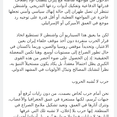
قدراتها الدفاعية وتفكيك أدوات ردعها التدريجي. واشنطن
تنتظر أن تصل طهران إلى حالة إنهاك سياسي وأمني تجعلها
عاجزة عن المواجهة الفعلية، أو أقل قدرة على توجيه رد
موجع في العمق الأميركي أو الإسرائيلي.
لكن ما يعيق هذا السيناريو أن واشنطن لا تستطيع اتخاذ
قرار الحرب منفردة دون أخذ موقف حلفاء إيران بعين
الاعتبار، وتحديداً موقفي روسيا والصين، وربما باكستان في
حال تطور الصراع إلى مستويات أوسع. وهنا تكمن المعضلة
الحقيقية: إذ إن الحصول على ضوء أخضر من هذه القوى
الكبرى يظل احتمالاً معقداً، بل يكاد يكون مستحيلاً التنبؤ به،
نظراً لتشابك المصالح وتبدّل الأولويات في المشهد الدولي.
حرب لا تُشبه الحروب
نحن أمام حرب تُخاض بصمت، من دون رايات تُرفع أو
جبهات تُرسم، لكنها مستعرة في عمق الجغرافيا والأعصاب،
وتترك آثارها في العمق، وتعيد تشكيل ملامح الصراع في
المنطقة. إنها حرب بلا إعلان، لا تشبه تلك التي عرفها
التاريخ؛ لا دبابات فيها ولا صواريخ تُرى، بل أدواتها أجهزات