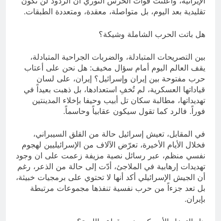
الإيرانية، وأعلنت قوات الحرس الثوري أن الردود لن تكون
تقليدية بعد اليوم، بل متواصلة، معقدة، ومتعددة الطبقات.
هل باتت الحرب الشاملة وشيكة؟
بين التصريحات المتبادلة، والضربات الجراحية المتبادلة،
يقف العالم اليوم أمام سؤال مخيف: هل نحن على أعتاب
حرب مفتوحة بين إيران وإسرائيل؟ إيران، على لسان
قياداتها العسكرية، لم تُخفِ استعدادها، بل ذهبت بعيداً في
تهديداتها، مطالبة سكان تل أبيب وحيفا بإخلاء المدينتين
فوراً. فالرد كما تقول سيكون عقابياً وحاسماً.
في المقابل، تعيش إسرائيل حالة من القلق السيبراني،
فخلال الأيام الأخيرة، تعرّض الآلاف من الإسرائيليين لهجوم
نفسي منظم، عبر رسائل نصية مزيفة زعمت على ان وجود
تهديدات إرهابية في الملاجئ، أدّت إلى حالة من الذعر، رغم
أن الجيش الإسرائيلي أكد أنها لا تحتوي على برمجيات خبيثة،
بل تعد جزءاً من حرب نفسية تنفذها مجموعات مرتبطة
بإيران.