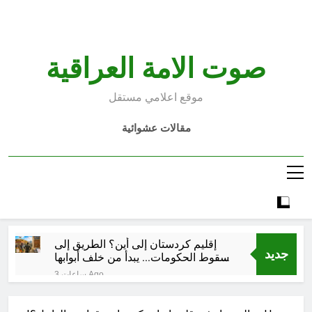
Ski
t
conten
صوت الامة العراقية
موقع اعلامي مستقل
مقالات عشوائية
إقليم كردستان إلى أين؟ الطريق إلى
جديد
سقوط الحكومات… يبدأ من خلف أبوابها
المغلقة
3 ساعات Ago
كتابات رد عن لماذا أخذ الحسين معه
النساء والأطفال الى كربلاء؟ (ح 5)