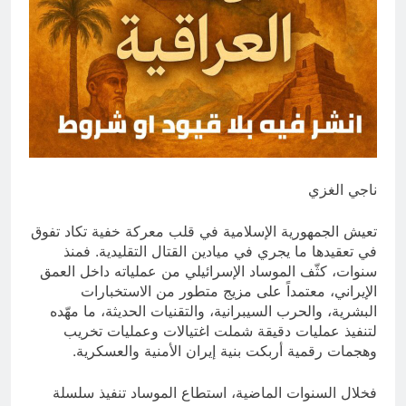
التجريدية للانسان
9 ساعات Ago
الولاية التكوينية / راي الفلسفة
التجريدية للانسان
10 ساعات Ago
ناجي الغزي
تعيش الجمهورية الإسلامية في قلب معركة خفية تكاد تفوق
في تعقيدها ما يجري في ميادين القتال التقليدية. فمنذ
سنوات، كثّف الموساد الإسرائيلي من عملياته داخل العمق
الإيراني، معتمداً على مزيج متطور من الاستخبارات
البشرية، والحرب السيبرانية، والتقنيات الحديثة، ما مهّده
لتنفيذ عمليات دقيقة شملت اغتيالات وعمليات تخريب
وهجمات رقمية أربكت بنية إيران الأمنية والعسكرية.
فخلال السنوات الماضية، استطاع الموساد تنفيذ سلسلة