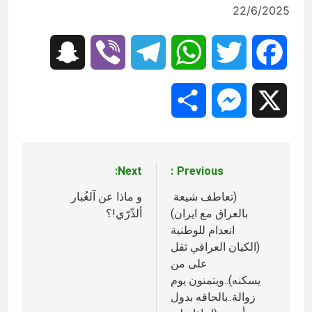
22/6/2025
Snapchat
Viber
Telegram
WhatsApp
Twitter
Facebook
Share
Messenger
X
Next:
Previous:
تصفّح
المقالات
(تعاطف شيعة
و ماذا عن آلغُبار
بالعراق مع ايران)
ألذّرّي!؟
انعدام للوطنية
(الكيان العراقي ثقل
على من
يسكنه)..ويتمنون يوم
زوالة..بالحاقه بدول