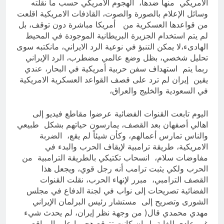
الأمريكي منها ضدها، الهجوم الأمريكي حسب ما نقلته
وسائل الإعلام بالصورة والصوت، القاذفات الامريكية اقلعت
من قواعدها العسكرية من أمريكا مباشرة دون توقف، بل
لم يتم استخدام الجزيرة البريطانية الموجودة في المحيط
الهادىء،لا يمكن التنبؤ في نوعية الرد الايراني، مانكتبه سوى
تحليل شخصي، بظل وضع عالمي مضطرب، الرد الإيراني
ربما يتم استهداف سفن حربية أمريكية في البحار، عندي
يقين إيران لم ترد على قصف القواعد العسكرية الامريكية
في السعودية والخليج والعراق،
اليوم تابعت القنوات الفضائية عرضوا مقاطع فيديو إلى
اهالي أصفهان بعد القصف، يمارسون حياتهم بشكل طبيعي
والناس تمارس أعمالهم، وكأن شيئاً لم يقع، الضربة
الامريكية، طريقة ترامبية لإيقاف الحرب والبدء في
مفاوضات سلام، انسحاب تكتيكي بالطريقة الترامبية من
الحرب ولكي يثبت ترامب أنه رجل قوي، ويجعل هذا
القصف الترامبي، مبرر لإنهاء الحرب، نقلت القنوات
الفضائية تصريحات إلى نواب في لجنة الدفاع في مجلس
الشورى وتصريح إلى مستشار رئيس البرلمان الإيراني
مهدي محمدي قال( من وجهة نظر إيران، لم يحدث شيء
غير عادي للغاية، إيران كانت تتوقع هجوما على المواقع