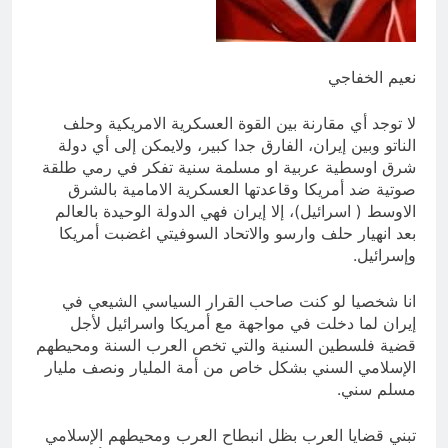
العراق له!
18 ساعة Ago
شعراء العراق الذين بقيت قبورهم في
المنافي.. ووصايا لم تُنفذ
نعيم الخفاجي
18 ساعة Ago
لا توجد أي مقارنة بين القوة العسكرية الامريكية وحلف
الناتو وبين إيران، الفارق جدا كبير، ولايمكن إلى أي دولة
شرق اوسطية عربية او مسلمة سنية تفكر في رمي طلقة
صوتية ضد أمريكا وقاعدتها العسكرية الامامية بالشرق
الاوسط ( اسرائيل)، إلا إيران فهي الدولة الوحيدة بالعالم
بعد انهيار حلف وارسو والاتحاد السوفيتي اغضبت أمريكا
وإسرائيل.
انا شخصيا لو كنت صاحب القرار السياسي الشيعي في
إيران لما دخلت في مواجهة مع أمريكا واسرائيل لأجل
قضية فلسطين السنية والتي تخص العرب السنة ومحيطهم
الإسلامي السني بشكل خاص من أمة المليار ونصف مليار
مسلم سني.
تبني قضايا العرب بظل انبطاح العرب ومحيطهم الإسلامي