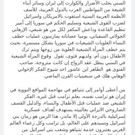
السني يجلب الأضرار والكوارث إلى ايران وسائر أبناء
الشيعة من المواطنين العرب بالدول العربية، للأسف
الأنظمة العربية السنية استقوت بالامريكان واسرائيل
لضرب القوى الشيعية وتسليم الحكم في سوريا إلى أمير
تنظيم القاعدة وداعش المكفر لكل من هو شيعي، الإرهابي
الجولاني السفياني، يوميا عصاباته يمارسون عمليات خطف
النساء العلويات الشيعيات في سوريا بشكل مستمرة، بحيث
يتم خطف المرأة الشيعية العلوية من زوجها ويتم ترك
الأطفال دون أم، ولديهم فتوى، تقول وقوع المرأة الشيعية
في السبي يبطل عقد الزواج إن كانت متزوجة، صاحب
الفتوى هو الطاهر ابن عاشور احد شيوخ الفكر الإخواني
الوهابي هلك في سبعينيات القرن الماضي.
من أعطى أوامر إلى نتنياهو في مهاجمة المواقع النووية في
إيران هو ترامب نفسه، يعلم ترامب قبل غيره، الفكر
الشيعي ضد عمليات قتل الأطفال والنساء، والدليل القصف
الصاروخي الايراني بغالبيته يستهدف أهداف عسكرية
إسرائيلية بالدرجة الأولى إلا ماندر، هذا الزمن هو زمان بني
اسرائيل وتسيدهم على العالم، بل ترامب وكل زعماء العالم
الغربي يعتبرون خدمة نتنياهو وشعب بني اسرائيل من