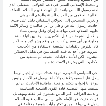
والمحيط الإسلامي السني في دعم الجولاني السفياني الذي
لعنه رسول الله ص وائمة ال البيت عليهم السلام، التفاف
الغالبية العظمى من العرب السنة والدعم الصهيوني
والغربي المسيحي إلى الجولاني السفياني دليل على صدق
أحاديث رسول الله ص وعلي بن أبي طالب ع وسائر الأئمة
عليهم السلام، حتى مهاجمة إيران وقتل وسبي نساء
واطفال الشيعة من قبل التكفيريين الوهابيين اتباع سنة
معاوية بن أبي سفيان كانت امر واقع وشر لابد منه، لكن
كان يفترض بالقيادات الشيعية الاستفادة من الأحاديث
المروية حول أحداث فتنة السفيانيين في تقليل الخسائر
البشرية، لكن للأسف قيادات الشيعة لم تستفيد من
الأحاديث التي يفترض الاستفادة منها.
اخي السياسي الشيعي، توجد عندك نبوئة او إخبار لربما
يطل علينا سفيه يتلاعب بالألفاظ ويقول تم الأخبار وليس
نبوءة، يا إخوان، نتكلم بواقعية، مافائدة الأحاديث ان لم
تستفيد منها، المصيبة قادة القوى الشيعية السياسية
والدينية العراقية اكثر الناس يعيشون في غفلة وتيهة، بل
قرأت حديث عن الإمام علي بن أبي طالب عليه السلام
يقول قبل دولة المهدي تكثر رايات شيعية مختلفة في