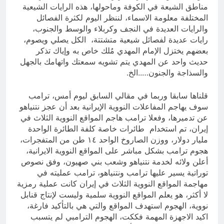
مناطق الشيعة في الكوفة وماحولها، هذه الرايات الشيعية
المختلفة معلومة الاسماء، لننظر اليوم لكثرة الفصائل
والرايات العديدة في النجف وكربلاء والوسط والجنوب،
رايات عديدة لفصائل شيعية متشتتة، الكل يصلي ويصوم،
بعضهم يختزل الإمام المهدي مُلك خاص به وإياك تذكر
حديث واحد عن المهدي يتم تشويه سمعتك واتهامك بالجهل
والسذاجة والجنون…..الخ.
قلناها سابقا وربما في مقالي السابق ليوم أمس، ترامب
سوف يهاجم المفاعلات النووية الإيرانية بعد أن عجز نتنياهو
عن تدميرها، وفعلا ترامب هاجم المواقع النووية الثلاث في
إيران، تم استخدام طائرات خاصة كلفة الطائرة الواحدة
مليار دولار، ووزن الصاروخ الواحد ١٤ طن من المتفجرات،
هجوم ترامب بشكل مباشر على المواقع النووية الايرانية،
أعلن ولائه لخدمة نتنياهو وشعب بني صهيون، وفق نصوص
توراتية يسير عليها ترامب ونتنياهو، ترامب عمليته في
مهاجمة المواقع النووية الثلاث في إيران كانت عملية رمزية
لا أكثر، هو يعلم المواقع النووية سلمية وليست لإنتاج قنابل
نووية، الهجوم استهدف المواقع والتي هي بالتأكيد فارغة،
اكيد الاجهزة المهمة فككت، الهجوم الترامبي لم يتسبب