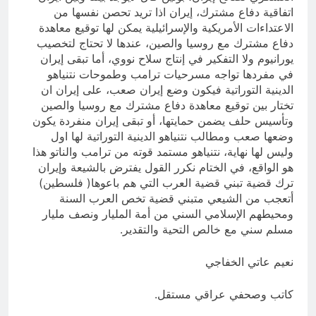
اتفاقية دفاع مشترك، إيران اذا تريد تحصن نفسها من
الاعتداءات الأمريكية والإسرائيلية يمكن لها توقيع معاهدة
دفاع مشترك مع روسيا والصين، عندها لا تحتاج لتخصيب
يورانيوم ولا التفكير في إنتاج سلاح نووي، أما تبقى إيران
في مفردها تواجه مسرحيات ترامب وطموحات نتنياهو
الدينية التوراتية فيكون وضع إيران صعب، على إيران ان
تختار بين توقيع معاهدة دفاع مشترك مع روسيا والصين
وتأسيس حلف يضمن حمايتها، أو تبقى إيران منفردة يكون
وضعها صعب ومطالب نتنياهو الدينية التوراتية لها اول
وليس لها نهاية، نتنياهو مستمد قوته من ترامب والناتو هذا
هو الواقع، في الختام نكرر القول يفترض بالشيعة وإيران
ترك قضية تبني قضية العرب التي هم باعوها( فلسطين)
أتعجب من الشيعي متبني قضية تخص العرب السنة
ومحيطهم الإسلامي السني من أمة المليار ونصف مليار
مسلم سني مع خالص التحية والتقدير.
نعيم عاتي الخفاجي
كاتب وصحفي عراقي مستقل.