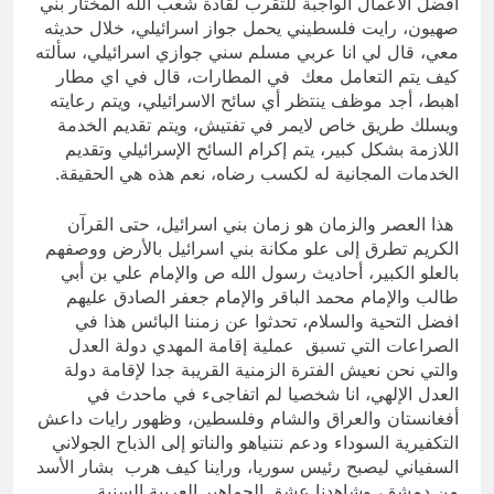
أفضل الأعمال الواجبة للتقرب لقادة شعب الله المختار بني
صهيون، رايت فلسطيني يحمل جواز اسرائيلي، خلال حديثه
معي، قال لي انا عربي مسلم سني جوازي اسرائيلي، سألته
كيف يتم التعامل معك في المطارات، قال في اي مطار
اهبط، أجد موظف ينتظر أي سائح الاسرائيلي، ويتم رعايته
ويسلك طريق خاص لايمر في تفتيش، ويتم تقديم الخدمة
اللازمة بشكل كبير، يتم إكرام السائح الإسرائيلي وتقديم
الخدمات المجانية له لكسب رضاه، نعم هذه هي الحقيقة.
هذا العصر والزمان هو زمان بني اسرائيل، حتى القرآن
الكريم تطرق إلى علو مكانة بني اسرائيل بالأرض ووصفهم
بالعلو الكبير، أحاديث رسول الله ص والإمام علي بن أبي
طالب والإمام محمد الباقر والإمام جعفر الصادق عليهم
افضل التحية والسلام، تحدثوا عن زمننا البائس هذا في
الصراعات التي تسبق عملية إقامة المهدي دولة العدل
والتي نحن نعيش الفترة الزمنية القريبة جدا لإقامة دولة
العدل الإلهي، انا شخصيا لم اتفاجىء في ماحدث في
أفغانستان والعراق والشام وفلسطين، وظهور رايات داعش
التكفيرية السوداء ودعم نتنياهو والناتو إلى الذباح الجولاني
السفياني ليصبح رئيس سوريا، وراينا كيف هرب بشار الأسد
من دمشق، وشاهدنا عشق الجماهير العربية السنية