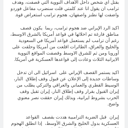
بقتل اي شخص داخل الأهداف النووية التي قصفت، وهدف
ترامب ان يقول انا عند كلمتي قلت سنضرب مفاعل فوردو
واضفت لها نطنز واصفهان، هجوم ترامب استعراض قوة.
اكيد الرد الإيراني ضد هجوم ترامب، ربما يكون قصف
مناطق فارغة تم اخلائها في قواعد أمريكا بالشرق الاوسط،
رغم أن ترامب لم يستعمل قواعد أمريكا في السعودية
والخليج والعراق، الطائرات اقلعت من أمريكا وحلقت على
أوروبا ومن ثم للشرق الاوسط وقصفت المواقع النووية
الايرانية الثلاث وعادت إلى قواعدها العسكرية في أمريكا.
اكيد يستمر القصف الإيراني على اسرائيل الى ان تدخل
وساطات جديدة إلى الإعلان عن قبول وقف إطلاق النار،
الوسيط القطري والعماني والعراقي والتركي يطلب من
إيران القبول بقرار وقف إطلاق النار، إيران تقبل وقف
الحرب بشروط ايرانية، وبذلك إيران حققت نصر معنوي
واضح.
إيران قبل الضربة الترامبية هددت بقصف القواعد
العسكرية بدول الخليج والشرق الأوسط، إذا انطلق الهجوم