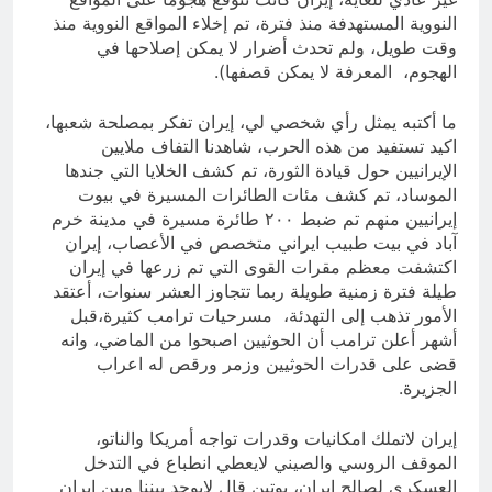
النووية المستهدفة منذ فترة، تم إخلاء المواقع النووية منذ
وقت طويل، ولم تحدث أضرار لا يمكن إصلاحها في
الهجوم، المعرفة لا يمكن قصفها).
ما أكتبه يمثل رأي شخصي لي، إيران تفكر بمصلحة شعبها،
اكيد تستفيد من هذه الحرب، شاهدنا التفاف ملايين
الإيرانيين حول قيادة الثورة، تم كشف الخلايا التي جندها
الموساد، تم كشف مئات الطائرات المسيرة في بيوت
إيرانيين منهم تم ضبط ٢٠٠ طائرة مسيرة في مدينة خرم
آباد في بيت طبيب ايراني متخصص في الأعصاب، إيران
اكتشفت معظم مقرات القوى التي تم زرعها في إيران
طيلة فترة زمنية طويلة ربما تتجاوز العشر سنوات، أعتقد
الأمور تذهب إلى التهدئة، مسرحيات ترامب كثيرة،قبل
أشهر أعلن ‎ترامب أن الحوثيين اصبحوا من الماضي، وانه
قضى على قدرات الحوثيين وزمر ورقص له اعراب
الجزيرة.
إيران لاتملك امكانيات وقدرات تواجه أمريكا والناتو،
الموقف الروسي والصيني لايعطي انطباع في التدخل
العسكري لصالح إيران، بوتين قال لايوجد بيننا وبين ايران