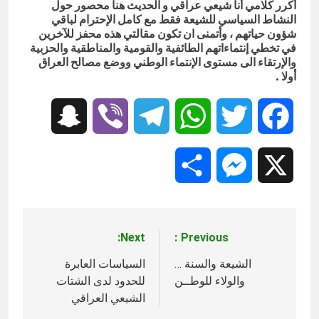
أكرر كلامي أنا شيعي عراقي و الحديث هنا محصور حول
النشاط السياسي للشيعة فقط مع كامل الإحترام لباقي
شؤون حياتهم ، وأتمنى ان تكون مقالتي هذه محفز للآخرين
في تخطي إنتماءاتهم الطائفية والقومية والمناطقية والحزبية
والإرتقاء الى مستوى الإنتماء الوطني ووضع مصالح العراق
أولا .
Snapchat
Viber
Telegram
WhatsApp
Twitter
Facebook
Share
Messenger
X
Next:
Previous:
تصفّح
المقالات
الشيعة والسنة …
السياسات العابرة
والولاء للوطــن
للحدود لدى الشتات
الشيعي العراقي