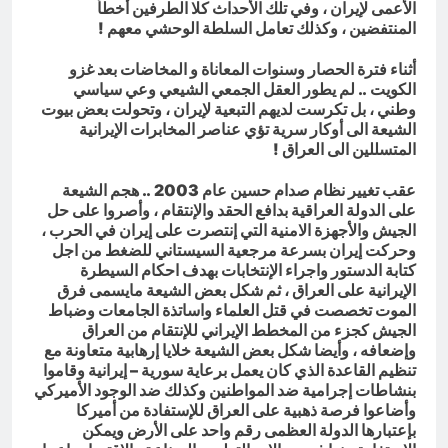
الأعمى لإيران ، وفي تلك الأحداث كلا الطرفين أخطأ
المنتفضين ، وكذلك تعامل السلطة الوحشي معهم !
أثناء فترة الحصار وسنوات المعاناة و المخاضات بعد غزو
الكويت .. لم يطور العقل الجمعي الشيعي وعي سياسي
وطني ، بل تكرست لديهم التبعية لإيران ، وتحولت بعض بيوت
الشيعة الى أوكار سرية تؤي عناصر المخابرات الإيرانية
المتسللين الى العراق !
عقب تغيير نظام صدام حسين عام 2003 .. هجم الشيعة
على الدولة العراقية بدافع الحقد والإنتقام ، وأصروا على حل
الجيش والأجهزة الامنية التي إنتصرت على إيران في الحرب ،
وحركت إيران بسرعة مرجعية السيستاني للضغط من اجل
كتابة الدستور واجراء الإنتخابات بهدف احكام السيطرة
الإيرانية على العراق ، ثم شكل بعض الشيعة مايسمى فرق
الموت تخصصت في قتل العلماء واساتذة الجامعات وضباط
الجيش كجزء من المخطط الإيراني للإنتقام من العراق
وإضعافه ، وأيضا شكل بعض الشيعة خلايا إرهابية متعاونة مع
تنظيم القاعدة الذي كان يعمل برعاية سورية – إيرانية وقاموا
بنشاطات إجرامية ضد المواطنين وكذلك ضد الوجود الأميركي
وأضاعوا فرصة ذهبية على العراق للإستفادة من أميركا
بإعتبارها الدولة العظمى رقم واحد على الأرض ويمكن