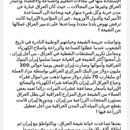
الإستفادة منها في مجالات التعليم والصناعة والاقتصاد وإعمار
العراق وغيرها من المجالات … حيث كان العراق عبارة عن
مدن خربة وكل شيء منهار فيه وبحاجة الى المساعدة
الأميركية والدول الأوروبية ، غير ان المؤامرة الإيرانية كانت
ترفض نهوض بلدنا مجددا وساعدها على تدمير العراق عملائها
من الشيعة !
وتواصلت جريمة الشيعة وخيانتهم الوطنية النادرة في تاريخ
الشعوب عندما عطلوا الصناعة والزراعة واصلاح الكهرباء
ومعامل تكرير المشتقات النفطية في العراق ، من أجل إيران ،
بل أمعنوا أكثر الشيعة في الخيانة حينما سلموا إيران البنوك
العراقية وأموالها وصارت إيران تقبض يوميا حوالي 200
مليون دولار من البنك المركزي العراقي بواسطة مزاد العملة
أي مايقارب 70 مليار دولار سنويا تذهب من اموال فقراء
وجياع العراق الى إيران بالإضافة شراء الكهرباء والبضائع
الإيرانية بأسعار مضاعفة عشرات المرات ،زائدا تعمد بعض
العملاء من الشيعة حرق المزارع العراقية كي يظل العراق
يستورد المنتجات الزراعية من إيران ، وبدورها إيران قامت
بقطع جريان المياه الى المدن العراقية من أجل تعطيل
الزراعة فيها !
بعدها تصاعدت خيانة شيعة العراق ، وبالتواطؤ مع إيران تم
إطلاق آلاف الإرهابيين من سجن ابو غريب وغيره تمهيدا