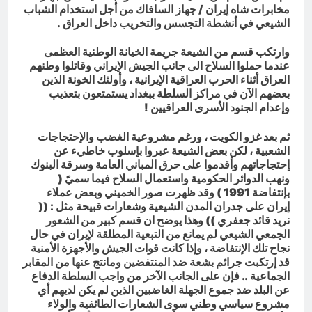
مخابرات شاه إيران / جهاز السافاك من أجل استخدام الشباب
الشيعي في أنشطة التجسس والتخريب داخل العراق .
وارتكب قسم من الشيعة جريمة الخيانة الوطنية العظمى
عندما حملوا السلاح الى جانب الجيش الإيراني وقاتلوا وطنهم
العراق أثناء الحرب العراقية الإيرانية ، وأولئك الخونة الذين
بعضهم الآن في مراكز السلطة ببغداد يستمتعون بتعذيب
وإعدام الجنود الأسرى العراقيين !
ثم بعد غزو الكويت ، ورغم مشروعية الغضب والإحتجاجات
الشعبية ، لكن بعض الشيعة عبروا بإسلوب خاطيء عن
إحتجاجاتهم وأقدموا على حرق المباني العامة وسرقة البنوك
ونهب الدوائر الحكومية واستعمال السلاح فيما سميّ (
بإنتفاضة 1991 ) وقد ظهرت صور الخميني وبعض عملاء
إيران على جدران المدن الشيعية وشعارات قبيحة مثل : ((
نريد قائد جعفري )) وهذا يوضح ان قسم كبير من الشعور
الجمعي الشيعي لم يمانع من التبعية المطلقة لإيران في حال
نجاح تلك الإنتفاضة ، وإذا كانت قوات الجيش والأجهزة الأمنية
قد إرتكبت جرائم بشعة ضد المنتفضين ومانتج عنها من المقابر
الجماعية .. فإن على الجانب الآخر من واجب السلطة الدفاع
عن البلد ضد جموع الجهلة الغاضبين الذين لم يكن لديهم أي
مشروع سياسي وطني سوى الشعارات الطائفية والولاء