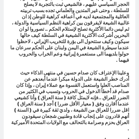
الحجر السياسي عليهم ، فالشيعي ثبت بالتجربة لا يصلح
للسلطة ، وحتى غير المتدين والعلماني تجده بسبب تربيته
العائلية والمجتمعية لديه في أعماقه كراهية للوطن إذ ان
غالبية الشيعة لايفرقون بين كراهية النظم السياسية والدولة ،
ثم ليس دائما الأكثرية تصلح لإستلام الحكم .. تصوروا لو ان
البحرين أشركت الأكثرية الشيعية في السلطة كيف حالها
سيكون وكيف ستتحول الى بؤرة للتخريب الإيراني ، لاحظوا
عندما سيطرة الشيعة في اليمن ولبنان على الحكم سرعان ما
حولوا بلديهما الى مستعمرة إيرانية وعم الخراب والحروب
فيهما .
وعلينا الإعتراف كان صدام حسين في منتهى الذكاء حيث
أدرك خطر الشيعة على الدولة مبكرا عندما أبعدهم عن
المناصب العليا واستعمل القسوة مع عملاء إيران ، وإذا كان
صدام قد أخطأ الدخول في الحروب وتسبب في الكثير من
الضرر للعراق ..فإنه لايمثل كافة ( سنة العراق ) وأنا كشيعي
عندما أقارن وفق ( معيار الأقل ضررا ) أجد ( سنة العراق )
اقل ضررا للعراق من الشيعة ، ولديَ ثقة كبيرة في ( السنة )
أنهم قادرون على إنجاب قادة وطنيين شجعان سيقودون
العراق بحزم وصرامة بالتحالف مع الولايات المتحدة الأميركية
.