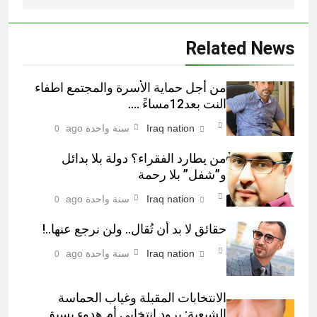
Related News
من أجل حماية الأسرة والمجتمع اطفاء
النت بعد12مساءً ….
Iraq nation
سنة واحدة ago
0
من يطارد الفقراء؟ دولة بلا بدائل
و”شفل” بلا رحمة
Iraq nation
سنة واحدة ago
0
حقائق لا بد أن تُقال.. ولن نرجع عنها..!
Iraq nation
سنة واحدة ago
0
الانتخابات المقبلة وغياب الحماسة
الشيعية: برود انتخابي أم هدوء يسبق