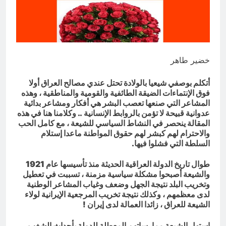
التجريدية للانسان
9 ساعات Ago
الولاية التكوينية / راي الفلسفة
التجريدية للانسان
10 ساعات Ago
خضير طاهر
أتكلم بوصفي شيعيا بالولادة تحتل عندي مصالح العراق أولا
فوق الإنتماءات الضيقة الطائفية والقومية والمناطقية ، وهذه
المشاعر التي صنعها تعصب البشر هي أفكار ومشاعر بدائية
عدوانية قبيحة لا تؤمن بالروابط الإنسانية .. وكلامنا هنا في هذه
المقالة ينحصر في النشاط السياسي للشيعة ، مع كامل الحب
والاحترام لهم كبشر لهم حقوق المواطنة ماعدا إستلام
السلطة التي فشلوا فيها.
طوال تاريخ الدولة العراقية الحديثة منذ تأسيسها عام 1921
والشيعة أصبحوا مشكلة سياسية مزمنة ، تسببت في تعطيل
وتخريب البلد نتيجة الجهل وضعف وغياب المشاعر الوطنية
لدى معظمهم ، وكذلك نتيجة تخريب المرجعية الإيرانية لولاء
الشيعة للعراق ، زائدا العمالة لدى إيران !
إستهل الشيعة ممارساتهم المعطلة للدولة بأحداث الشغب