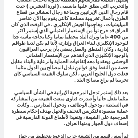
والتخريب التي يطلق عليها مايسمى ( ثورة العشرين ) حيث
قام رجال الدين الإيرانيين وجماعة رجال العشائر من قطاع
الطرق بأعمال تخريبية مسلحة كالتي يقوم بها الآن عناصر
الميليشيات ، وهاجموا الجيش الإنكليزي ، في الوقت الذي كان
العراق قد خرج تواً من الإستعمار العثماني الذي إستمر اكثر
من 400 عاما وترك البلد محطما تماما وكنا بحاجة ماسة جدا
للوجود الإنكليزي لبناء العراق وإدارته لأننا لم يكن لدينا طواقم
إدارية ، وكان المنطق والعقل يقضي بأن يرحب العراقيون
بالوجود الإنكليزي الذي أنقذهم من الإستعمار العثماني
الوحشي ويعقدوا معه إتفاقيات الحماية والرعاية والبناء مقابل
حصة من النفط وفق قوانين تبادل المصالح بين الدول مثلما
فعلت دول الخليج العربي ، لكن سلوك الشيعة السياسي كان
تخريبيا لم يراعِ مصالح البلد .
بعد ذلك إستمر تدخل المرجعية الإيرانية في الشأن السياسي
مثلما تفعل حاليا وأصدرت فتاوى منعت الشيعة من المشاركة
في السلطة ، ودخول الوظائف ، ودخول المدارس .. وكانت
عملية مقصودة لتكريس التخلف والجهل بهدف إحكام سيطرة
المرجعية على الشيعة ، وتنفيذا لأطماع الدولة الفارسية في
إضعاف دول الجوار ومنها العراق .
ثم أسس قسم من الشيعة حزب الدعوة بتخطيط من جهاز