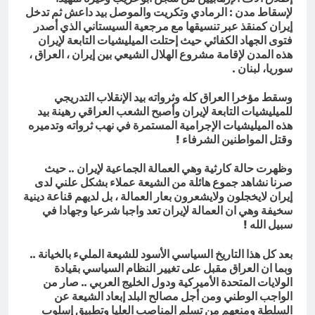
لإسقاط مدن : الرمادي وتكريت والموصل بيد داعش ثم تدخل
إيران كمنقذ عبر تنسيقها مع مرجعية السيستاني الذي أصدر
فتوى الجهاد الكفائي حيث إحتلت الميليشيات التابعة لإيران
هذه المدن لإقامة مشروع الهلال الشيعي بين إيران ، العراق ،
سوريا، لبنان .
وسقط مؤخرا العراق كله وثرواته بيد الإنقلاب التدريجي
للميليشيات التابعة لإيران وأصبح الشعب العراقي رهينة بيد
هذه الميليشيات الإجرامية المستمرة في نهب ثرواته وتدميره
وقتل المواطنين الشرفاء !
وظهرت حالة كارثية وهي العمالة الجماعية لإيران .. حيث
صرنا نشاهد جموع هائلة من الشيعة عملاء بشكل علني لدى
إيران لايخجلون ولايشعرون بعار العمالة ، بل لديهم قناعة دينية
سخيفة وهي ان العمالة لإيران تعد واجبا شرعيا وجهادا في
سبيل الله !
بعد كل هذا التاريخ السياسي الأسود للشيعة المليء بالخيانة ..
وبما ان العراق مقبل على تغيير النظام السياسي بقيادة
الولايات المتحدة الأميركية ودول الخليج العربي .. صار من
الواجب الوطني ومن أجل مصالح البلد إبعاد الشيعة عن
السلطة ومنعهم من تسلم المناصب العليا وتطبيق إسلوب