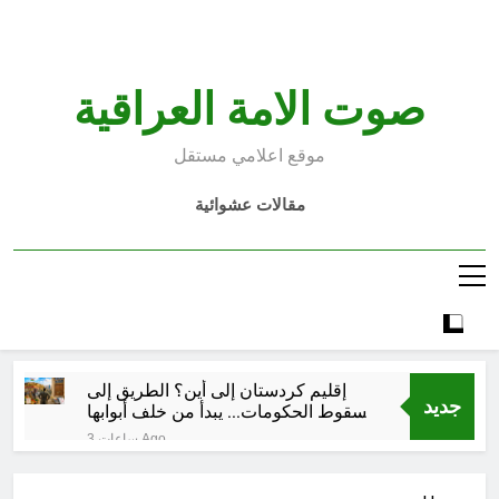
Ski
t
conten
صوت الامة العراقية
موقع اعلامي مستقل
مقالات عشوائية
إقليم كردستان إلى أين؟ الطريق إلى
جديد
سقوط الحكومات… يبدأ من خلف أبوابها
المغلقة
3 ساعات Ago
كتابات رد عن لماذا أخذ الحسين معه
النساء والأطفال الى كربلاء؟ (ح 5)