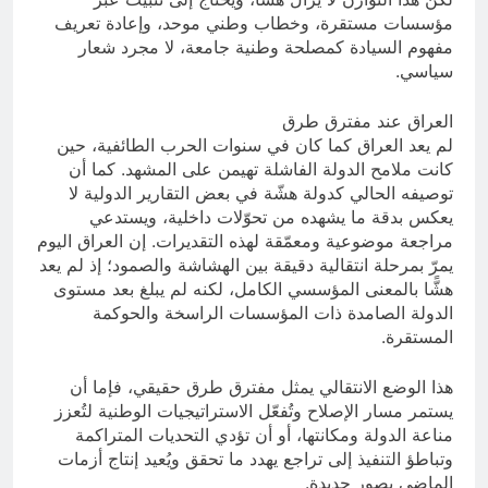
مؤسسات مستقرة، وخطاب وطني موحد، وإعادة تعريف
مفهوم السيادة كمصلحة وطنية جامعة، لا مجرد شعار
سياسي.
العراق عند مفترق طرق
لم يعد العراق كما كان في سنوات الحرب الطائفية، حين
كانت ملامح الدولة الفاشلة تهيمن على المشهد. كما أن
توصيفه الحالي كدولة هشّة في بعض التقارير الدولية لا
يعكس بدقة ما يشهده من تحوّلات داخلية، ويستدعي
مراجعة موضوعية ومعمّقة لهذه التقديرات. إن العراق اليوم
يمرّ بمرحلة انتقالية دقيقة بين الهشاشة والصمود؛ إذ لم يعد
هشًّا بالمعنى المؤسسي الكامل، لكنه لم يبلغ بعد مستوى
الدولة الصامدة ذات المؤسسات الراسخة والحوكمة
المستقرة.
هذا الوضع الانتقالي يمثل مفترق طرق حقيقي، فإما أن
يستمر مسار الإصلاح وتُفعّل الاستراتيجيات الوطنية لتُعزز
مناعة الدولة ومكانتها، أو أن تؤدي التحديات المتراكمة
وتباطؤ التنفيذ إلى تراجع يهدد ما تحقق ويُعيد إنتاج أزمات
الماضي بصور جديدة.