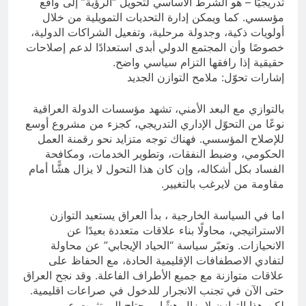
تدريجيًا – هو الشرط الأساسي لتحويل “الرؤية” إلى واقع
مؤسسي. كما ويمكن إدارة التحديات التمويلية من خلال
أولويات ذكية، وجدولة مرحلية، وتفعيل الشراكات الدولية،
خصوصًا وأن المجتمع الدولي أبدى استعدادًا لدعم إصلاحات
حقيقية إذا رافقها التزام سياسي واضح.
إشارات تحوّل: ملامح التوازن الجديد
بالتوازي مع البعد الأمني، تشهد مؤسسات الدولة العراقية
نوعًا من التحوّل الإداري التدريجي، كجزء من مشروع أوسع
للإصلاح المؤسسي. فهناك توجه متزايد نحو رقمنة العمل
الحكومي، وضبط النفقات، وتطوير الخدمات، ومكافحة
الفساد بكل أشكاله، وإن كان هذا التحول لا يزال هشًّا أمام
مقاومة من لايرغب بالتغيير.
اما في السياسة الخارجية ، بدأ العراق يستعيد التوازن
الاستراتيجي، محاولًا بناء علاقات متعددة بعيدًا عن
الانحيازات. وتعبّر سياسة “الحياد الإيجابي” عن محاولة
لتفادي الاصطفافات الإقليمية الحادة، مع الحفاظ على
علاقات متوازنة مع جميع الأطراف الفاعلة. وقد نجح العراق
حتى الآن في تجنب الانجرار للدخول في صراعات اقليمية.
لكن هذا التوازن لا يزال هشًا، ويحتاج إلى تثبيت عبر