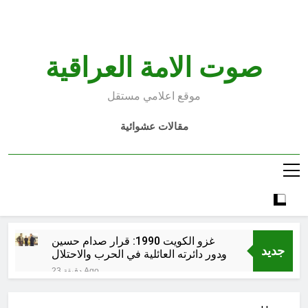
Ski
t
conten
صوت الامة العراقية
موقع اعلامي مستقل
مقالات عشوائية
غزو الكويت 1990: قرار صدام حسين
جديد
ودور دائرته العائلية في الحرب والاحتلال
وعمليات النهب
23 دقيقة Ago
السابع من آب يوم الشهيد الأشوري قيم
الشهادة عند الأشوريين ودور الشهيد في