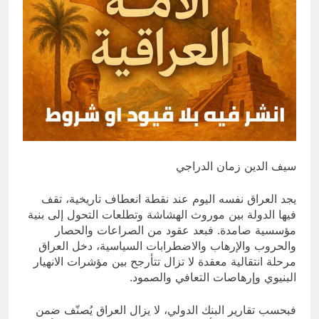
بالعراق (جر الشيعة..لحرب مع سوريا
8 ساعات Ago
الجولاني) و(قصف السعودية) و(استهداف
ماذا لو..تحليل حالة البنية الأسلامية
الامريكان..والتهديد باجتياح الكويت)
بأستبعاد العترة النبوية الطاهرة من
المشهد الأسلامي..!!
8 ساعات Ago
سيف الدين زمان الدراجي
يجد العراق نفسه اليوم عند نقطة انعطاف تاريخية، تقف
فيها الدولة بين موروث الهشاشة وتطلعات التحول إلى بنية
مؤسسية صامدة. فبعد عقود من الصراعات والحصار
والحروب والإرهاب والاضطرابات السياسية، دخل العراق
مرحلة انتقالية معقدة لا تزال تتأرجح بين مؤشرات الانهيار
البنيوي وإرهاصات التعافي والصمود.
فبحسب تقارير البنك الدولي، لا يزال العراق يُصنّف ضمن