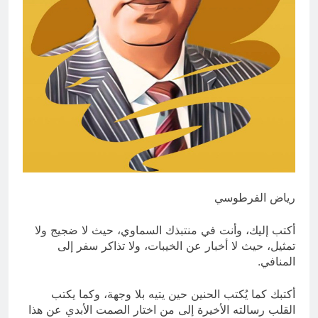
الوطنية وجدلية بناء الدولة
7 ساعات Ago
غزو الكويت 1990: قرار صدام حسين
ودور دائرته العائلية في الحرب والاحتلال
وعمليات النهب
10 ساعات Ago
رياض الفرطوسي
أكتب إليك، وأنت في منتبذك السماوي، حيث لا ضجيج ولا
تمثيل، حيث لا أخبار عن الخيبات، ولا تذاكر سفر إلى
المنافي.
أكتبك كما يُكتب الحنين حين يتيه بلا وجهة، وكما يكتب
القلب رسالته الأخيرة إلى من اختار الصمت الأبدي عن هذا