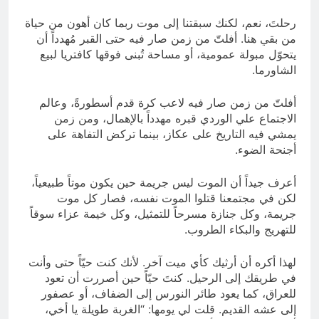
رحلتَ، نعم، لكنك سبقتنا إلى موت ربما كان أهون من حياة
من بقي هنا. أفلتّ من زمن صار فيه حتى القبر مُهدداً أن
يتحوّل مبولة عمومية، أو مساحة تُبنى فوقها كافتريا لبيع
الشاورما.
أفلتّ من زمن صار فيه لاعب كرة قدم أسطورةً، وعالم
الاجتماع علي الوردي قبره مهدداً بالإهمال، ومن زمن
يمشي فيه التاريخ على عكاز، بينما تركض التفاهة على
أجنحة الضوء.
أعرف جيداً أن الموت ليس جريمة حين يكون موتاً طبيعياً،
لكن في مجتمعنا قتلوا الموت نفسه، فصار كل موت
جريمة، وكل جنازة مسرحاً للتمثيل، وكل خيمة عزاء سوقاً
للتهريج والبكاء الطروب.
لهذا أكره أن أرثيك كأي ميت آخر. لأنك كنت حيّاً حتى وأنت
في طريقك إلى الرحيل. كنتَ حيّاً حين أصررت أن تعود
للعراق، كما يعود طائر النورس إلى الضفاف، أو عصفور
إلى عشه القديم. قلت لي يومها: “الغربة طويلة يا أخي،