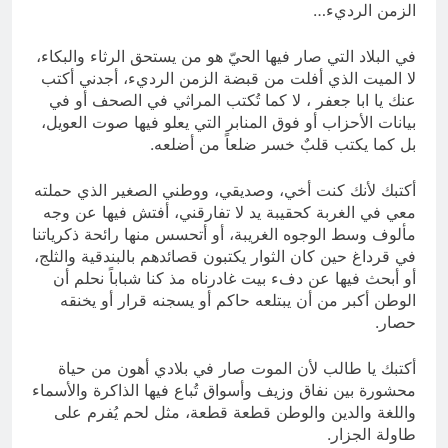
الزمن الرديء…
في البلاد التي صار فيها الحيّ هو من يستحق الرثاء والبكاء،
لا الميت الذي أفلت من قبضة الزمن الرديء، أجدني أكتب
عنك يا ابا جعفر ، لا كما تُكتب المراثي في الصحف أو في
بيانات الأحزاب أو فوق المنابر التي يعلو فيها صوت العويل،
بل كما يكتب قلبٌ خسر ضلعاً من أضلعه.
أكتبك لأنك كنت أخي، وصديقي، ووطني الصغير الذي حملته
معي في الغربة كحقيبة يد لا تفارقني، أفتش فيها عن وجه
مألوف وسط الوجوه الغريبة، أو أتحسس منها رائحة ذكرياتنا
في قرداغ حين كان الثوار يكتبون قصائدهم بالبندقية والثلج،
أو أبحث فيها عن دفء بيت غادرناه مذ كنا شباباً نحلم أن
الوطن أكبر من أن يبتلعه حاكم أو يسجنه قرار أو يخنقه
حصار.
أكتبك يا طالب لأن الموت صار في بلادي أهون من حياة
محشورة بين نفاق وزيف وأسواق تُباع فيها الذاكرة والأسماء
واللغة والدين والوطن قطعة قطعة، مثل لحم يُفرم على
طاولة الجزار.