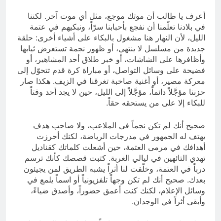
أعرف يا طالب أن موتك موجع، مثل أي موت آخر. لكننا
في بلادنا تعلّمنا أن نفجع بأحبابنا سرّاً، ونبكيهم في عتمة
الليل، لأن النهار هنا مشغول بالبكاء على أشياء أخرى: حلقة
جديدة من مسلسل لا ينتهي، أو ظهور نجمة تستعرض ثيابها
وأظافرها على الشاشات، أو خبر طلاق أحد المشاهير، أو
فضيحة على وسائل التواصل، أو مباراة كرة قدم تتحوّل إلى
معركة مصير، أو أغنية صاخبة تغرقنا في الزيف. هكذا صار
حزننا مؤجَّلاً دائماً، مؤجَّلاً إلى الليل، حين لا يجد أحد وقتاً
للبكاء إلا على من يستحقه حقاً.
صحيح أنك لم تكن نجماً في الملاعب، ولا صاحب هدف
يهتف له الجمهور في مدرجات الرياضة، لكنك أحرزت
أهدافك في مرمى العتمة، حين أشعلت كلماتك كقناديل
تهدي التائهين في ليالي الغربة. كتبت قصصك كأنك ترسم
درباً في العتمة، وخلّفت لنا أثراً يشبه الطريق لمن يجيئون
بعدك. صحيح أنك لم تكن وجهاً تلفزيونياً أو اسماً يلمع في
وسائل الإعلام، لكنك كنت أعمق حضوراً، وأصدق ضياءً،
وأبقى أثراً في الوجدان.