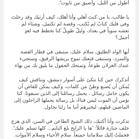
أطول من الليل، وأضيق من تابوت”.
يا طالب، يا من كنتَ أهلي وأنا أهلك، كيف أرثيك وقد رحلتَ
وفي قلبك كتابٌ لم يُكتب، وقصة لم تكتمل، وشتاء لم
نعشه سوياً في بغداد، وليلٌ طويلٌ كنا نخطط فيه لغدٍ
أجمل؟
أيها الولد الطليق، سلام عليك، ستبقى في قطار القصة
والسرد، وستبقى قبعتك تموج بريشها الرقيق، وستجيء
عندك الغزلان طوعاً، وتمنحك الحقول ما يليق بك من بهاء.
أتذكرك حين كنا نتكئ على أسوار دمشق، ونناقش كيف
يُمكن أن يُصنع وطنٌ من كلمات، وكيف يمكن للقاص أن
يكون حامل رسائل ، يحمل رسائلنا إلى الذين سبقونا. كنا
نؤمن أن الموت ليس فناءً، بل رسالة يحملها الراحلون إلى
الماضين قبلهم، ليخبرهم أننا ما زلنا نحاول.
تذكرت وأنا أكتبك، ذلك الشيخ الطاعن في السن، الذي هزج
خلف جنازة قائلاً: “ها يا الرايح بلغ النايم… كلها تسلم عليك”.
فحملتُ إليك سلاماتنا جميعاً. سلام الأحياء وسلام الأموات.