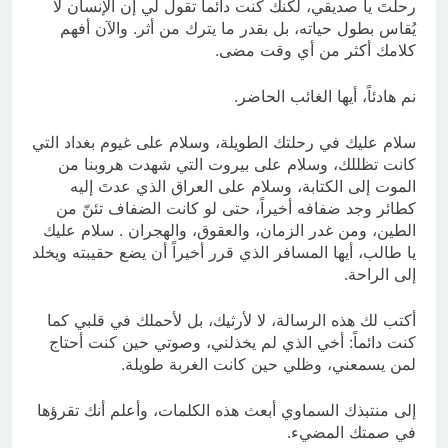
رحلتَ يا صديقي، لكنك كنت دائماً تقول لي إن الإنسان لا
يُقاس بطول حياته، بل بقدر ما يترك من أثر. والآن أفهم
كلامك أكثر من أي وقت مضى.
نم هادئاً، أيها الغائب الحاضر.
سلام عليك في رحلتك الطويلة، وسلام على غيوم بغداد التي
كانت تظللك، وسلام على بيروت التي شهدت هروبنا من
الموت إلى الكتابة، وسلام على العراق الذي عدتَ إليه
كطائر وجد ضفافه أخيراً، حتى لو كانت الضفاف تئنّ من
الطين، ومن غدر الزمان، والعقوق، والهجران . سلام عليك
يا طالب، أيها المسافر الذي قرر أخيراً أن يضع حقيبته ويخلد
إلى الراحة.
أكتب لك هذه الرسالة، لا لأرثيك، بل لأحملك في قلبي كما
كنت دائماً: أخي الذي لم يخذلني، وصوتي حين كنت أحتاج
لمن يسمعني، وظلي حين كانت الغربة طويلة.
إلى منتبذك السماوي أبعث هذه الكلمات، وأعلم أنك تقرؤها
في صمتك المضيء.