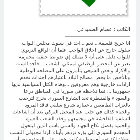
المنافي.. ووصايا لم تُنفذ
14 ساعة Ago
لوحة النشوة / راي الفلسفة
التجريدية للانسان
الكاتب : عصام الصميدعي
15 ساعة Ago
—————————————
انا خريج فلسفة… نعم …اجد في سلوك مجلس النواب
سلوك خارج عن اخلاق الواجب علما أن الواقع التربوي
للنواب دليل على أنه لا يمتلك إي ضوابط خلقية محترمه
تعبر عن التحضر الوظيفي لممثلي الشعب ….فأجد السنه
والاكراد وبعض الشيعى يتآمرون على المصلحه الوطنية
وبالأخص ما يخص مصالح البلاد باعتبارهم أجندات تخدم
ارادات خارجية وهم معروفين …وهذه الكتل السياسية لديها
جمهورها … فما نلاحظه في سوريا في المناطق درعا
والسوداء والقنيطرة تجد الشارع السوري يخرج لترحيب
بالغزات الطامعين باعتبارة شارع سلفي فاقد المروة
والحياء كذلك في حلب عند المحتل التركي بعد أن اشاعات
السلفية الفاحشة في مجتمعهم وفقد الشعب الغيرة
والحميه بفضل نكاح الجهاد والسبي باسم الدين ليتحول
المجتمع السوري إلى بؤره تزدهر بأبناء الزنا مجهولي النسب
.هولاء لكثرتهم أصبحوا يشكلون خطر على المجتمع بعد أن