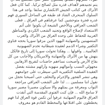
يتم تجنيدهم لأهداف قذره مثل لصالح تركيا.. كما كان فعل
الأتراك في كتائب الجيش الانكشاري سابقا .واجد في هذا
السلوك المنحرف الشاذ قد طبقة في الساحل السوري فهم
غدره فجرة متوحشين كما عرفناهم في العراق .. فعلى
الشعب العراقي وبالأخص الشيعة أن يكونوا على أتم
الاستعداد لإصلاح الواقع وتجنيد الشعب الكردي والمناطق
الغربية للحفاظ على وحده العراق من الأتراك والعرب
المتصهينين والصهاينة اليهود الذين مزقوا سوريا بحجه فتاوي
التكفير وشراء الذمم لعقيدة شيطانية تخدم الصهيونية
العالمية… واقولها … وهكذا تحولت سوريا إلى تاريخ فالكل
ينهش بها من الأتراك والصهاينة والامريكان والأجانب من كل
بقاع الأرض وأصبحت نساءهم حاضنات لتفريج الارهابين
مجهولي النسب وأموالهم منهوبه وآرائهم مشتته بفضل
العقيدة السلفية التكفيرية التي سيطرت على جوامعهم
وهي تنشر الفجور والإجرام والتخلف حتى أصبحنا نخجل من
نقول اننا مسلمين …. لذا على الشعب العراقي مراجعة
النواب ومعرفة من يمثلهم والا سيكون مصيرنا مصير سوريا
لا سامح الله … فإن كنت الفتوى المقدسة التي أنقذت
العراق فاليوم الصهاينة عرفوا أين تكمن قوة العراق لذا فهم
يخططون على اقتلاعها والمخطط القادم هو معروف