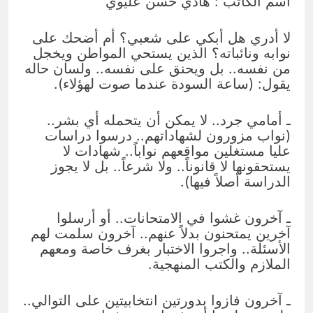
اسم الكاتب : هادي حسن عليوي
العراق له!
17 ساعة Ago
شعراء العراق الذين بقيت قبورهم في
المنافي.. ووصايا لم تُنفذ
لا أدري هل أبكي على شعبي؟ أم أضحك على
نوابه ونائباته؟ الذين يستحي المواطن ويخجل
17 ساعة Ago
من نفسه.. بل ويحنق على نفسه.. ولسان حاله
يقول: (ساعة السودة عندما صوت لهؤلاء).
ـ أمامي جرد.. لا يمكن أن يتحمله أي بشر..
(نواب مزورون لشهاداتهم.. درسوا دراسات
عليا مستغلين مواقعهم نواباً.. شهادات لا
يستحقونها لا قانوناً.. ولا شرعاً.. بل لا يجوز
الدراسة أصلاً فيها).
ـ آخرون غشوا في الامتحانات.. أو أرسلوا
آخرين يمتحنون بدلاً عنهم.. آخرون سلمت لهم
الأسئلة.. واجروا الاختبار بغرف خاصة ومعهم
الملازم والكتب المنهجية.
ـ آخرون فازوا بدورتين انتخابيتين على التوالي..