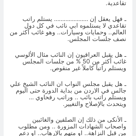
تقاعدية.
ـ فهل يعقل إن ………………… يستلم راتب
تقاعدي لا يستلموه ابي نائب في كل دول
العالم.. وحمايات وسيارات.. وهو غائب أكثر من
نصف جلسات المجلس.
ـ هل يقبل العراقيون إن النائب مثال الألوسي
غائب أكثر من 50 % من جلسات المجلس
ويستلم راتباً كاملاً غير منقوص.
ـ هل يقبل مجلس النواب ان النائب الشيخ علي
جالس في الاردن من بداية الدورة حتى اليوم
ويستلم راتب بائب .. وراتب رفحاوي …
ويتحدث بالإصلاح والتغيير.
ـ الأنكى من ذلك إن الصلفين والغائبين
واصحاب الشهادات المزورة .. ومن مطلوب
من قبل النزاهة.. او متهم بالإرهاب.. او دعم