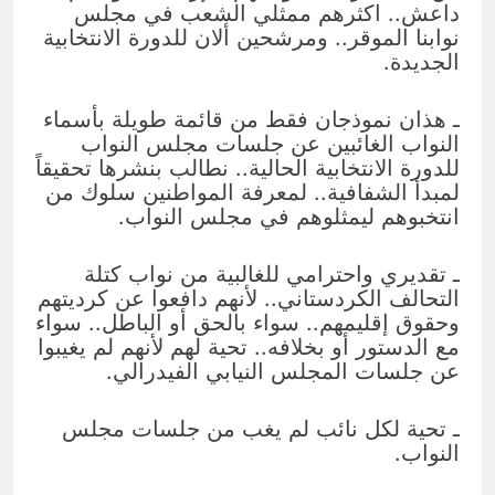
داعش.. اكثرهم ممثلي الشعب في مجلس
نوابنا الموقر.. ومرشحين ألان للدورة الانتخابية
الجديدة.
ـ هذان نموذجان فقط من قائمة طويلة بأسماء
النواب الغائبين عن جلسات مجلس النواب
للدورة الانتخابية الحالية.. نطالب بنشرها تحقيقاً
لمبدأ الشفافية.. لمعرفة المواطنين سلوك من
انتخبوهم ليمثلوهم في مجلس النواب.
ـ تقديري واحترامي للغالبية من نواب كتلة
التحالف الكردستاني.. لأنهم دافعوا عن كرديتهم
وحقوق إقليمهم.. سواء بالحق أو الباطل.. سواء
مع الدستور أو بخلافه.. تحية لهم لأنهم لم يغيبوا
عن جلسات المجلس النيابي الفيدرالي.
ـ تحية لكل نائب لم يغب من جلسات مجلس
النواب.