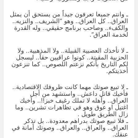
ـ وانتم جميعا تعرفون جيداً من يستحق أن يمثل
العراق.. كل العراق.. وهو “الشريف.. والنزيه..
والكفء.. وصاحب برنامج حقيقي.. وله القدرة
لخدمة العراق”.
ـ لا تأخذك العصبية القبيلة.. ولا المذهبية.. ولا
الحزبية المقيتة.. كونوا عراقيين حقاً.. ليسجل
لكم التاريخ بأنكم نزعتم اللصوص.. كما تنزعون
أخذيتكم.
ـ لا تبيع صوتك مهما كانت ظروفك الاقتصادية..
فأخيك قاتل داعش.. واستشهد من أجل
العراق.. وأهله لا تملك رغيف خبز!!.. وأخيك
اغتيل او عوق وهو في تظاهرات تشرين.. وما
زال الطريق طويل .
ـ فلا تبيع صوتك بدراهم معدودة.. بل تذكر
العراق.. والعراق.. والعراق.. وصوتك أمانة في
عنقك.