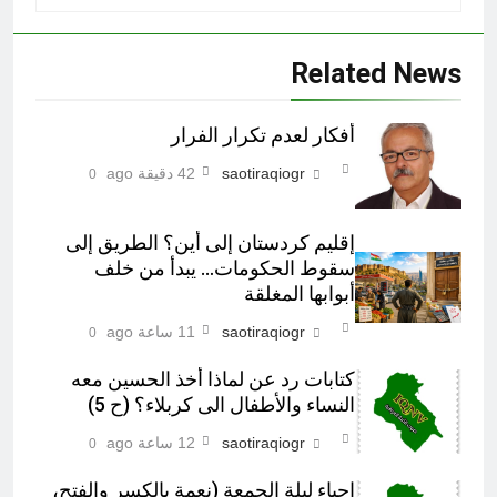
Related News
أفكار لعدم تكرار الفرار
saotiraqiogr
42 دقيقة ago
0
إقليم كردستان إلى أين؟ الطريق إلى
سقوط الحكومات… يبدأ من خلف
أبوابها المغلقة
saotiraqiogr
11 ساعة ago
0
كتابات رد عن لماذا أخذ الحسين معه
النساء والأطفال الى كربلاء؟ (ح 5)
saotiraqiogr
12 ساعة ago
0
احياء ليلة الجمعة (نعمة بالكسر والفتح،