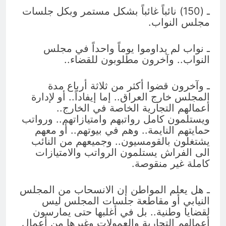
ـ (150) نائباً غائباً بشكل مستمر وبكل جلسات
مجلس النواب.
ـ نواب لم يداوموا يوماً واحداً في مجلس
النواب.. وآخرون مطلوبون للقضاء..
ـ وآخرون قضوا أكثر من ثلاثة أرباع مدة
المجلس خارج العراق.. إما إيفاداً.. أو لإدارة
أعمالهم التجارية الخاصة في الخارج..
ويستلمون كامل رواتبهم وامتيازاتهم.. ورواتب
حمايتهم النايمة.. وهم في بيوتهم.. أو معهم
يشتغلون بالقومسيون.. وجميعهم من النائب
الى الفراش يستلمون الرواتب والامتيازات
كاملة غير منقوصة.
ـ هل يعلم المواطن إن الانسحاب من المجلس
النيابي أو مقاطعة جلسات المجلس ليس
لقضايا وطنية.. بل في أغلبها حتى يمارسون
أعمالهم التجارية والعمولات وغيرها من أعمال