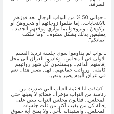
السرقة.
ـ حوالي 50 % من النواب الرجال بعد فوزهم
بالانتخابات.. إما طلقوا زوجاتهم أو هجروهنً أو
تركوهنً.. وتزوجوا بما يوازي موقعهم الجديد..
مطبقين بذلك بشكل مشوه.. “وما ملكت
أيمانكم”.
ـ نواب لم يداوموا سوى جلسة ترديد القسم
الاولى في المجلس.. وغادروا العراق الى محل
إقامتهم الدائم.. ويستلمون كل شهر رواتبهم
كاملة.. ورواتب حمايتهم.. فهل يصير هذا.. نعم
في عراق اليوم يصير ونص.
ـ كشفت لنا قائمة الغياب التي صدرت من
رئاسة من النواب مؤخراً.. فضائع لا يقبلها حتى
المجلس.. فقانون مجلس النواب ينص على
إقالة كل من يغيب أكثر من ثلث جلسات
المجلس.. واستبداله بآخر.. ولا يمنح أية حقوق