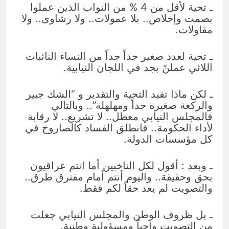
ـ تحية لأقل من 4 % من النواب الذين عملوا
بصمت وإخلاص.. بلا عمولات.. ولا رشاوى.. ولا
مقاولات.
ـ تحية لعدد صغير جداً جداً من النساء النائبات
اللائي عملنً بجد في اللجان النيابية.
ـ لكن ماذا تفيد التحية والتقدير و “الشك جبير
والركعة صغيرة جداً ومهلهلة”.. وبالتالي
فالمجلس النيابي معطل.. لا تشريع.. لا رقابة
لأداء الحكومة.. فانطلق الفساد كالصاروخ في
كل مؤسسات الدولة.
ـ وبعد : أقول لكل الناخبين أما انتم عراقيون
بحق وحقيقة.. واليوم أنتم أمام مفترق طرق..
والتصويت لم يعد حقاً لكم فقط.
ـ بل ظروف الوطن والمجلس النيابي جعلت
من التصويت واجباً ومسؤولية وطنية.