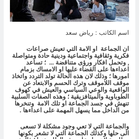
3 ساعات Ago
تجيك المنية
3 ساعات Ago
اسم الكاتب : رياض سعد
ان الجماعة او الامة التي تعيش صراعات
فكرية وثقافية واجتماعية ودينية حادة ومتواصلة
, وتحمل افكار ورؤى متناقضة … ؛ تساعد
اعداءها على القضاء عليها او الامساك بزمام
امورها ؛ وذلك لان هذه الحالة تولد التردد واتخاذ
موقف اللاموقف وترك الحسم والابتعاد عن
الواقعية والوعي السياسي والعيش في كهوف
الطوباوية والميتافزيقية ؛ وهذه الصفات السلبية
تنهش في جسد الجماعة او تلك الامة وتنخرها
من الداخل مما يسهل المهمة على اعداءها .
والجماعة التي لا تعي وجود مشكلة لا تسعى
الى حلها وكذلك الجماعة التي لا تشعر بكونها