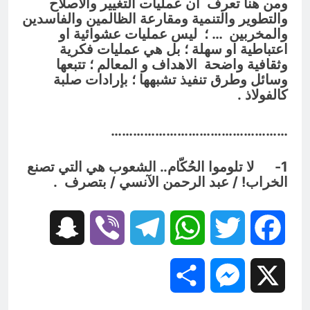
ومن هنا تعرف ان عمليات التغيير والاصلاح
والتطوير والتنمية ومقارعة الظالمين والفاسدين
والمخربين … ؛ ليس عمليات عشوائية او
اعتباطية او سهلة ؛ بل هي عمليات فكرية
وثقافية واضحة الاهداف و المعالم ؛ تتبعها
وسائل وطرق تنفيذ تشبهها ؛ بإرادات صلبة
كالفولاذ .
…………………………………………
1- لا تلوموا الحُكّام.. الشعوب هي التي تصنع
الخراب! / عبد الرحمن الآنسي / بتصرف .
Snapchat
Viber
Telegram
WhatsApp
Twitter
Facebook
Share
Messenger
X