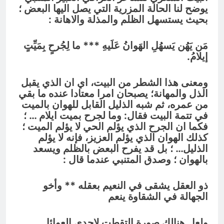
يوضح لنا الحالة المزرية التي يصل اليها البعض ؛
بحيث يستسهل الظلم والمذلة والاهانة :
مَن يَهُن يَسهُلِ الهَوانُ عَلَيهِ *** ما لِجُرحٍ بِمَيِّتٍ
إيلامُ.
ومعنى هذا الشطر من البيت، اي ان الذي يقبل
الذل والمهانة؛ يصبحان امرا معتادا عنده ما بقي
من عمره، ثم شبه الذليل القابل للهوان بالميت
في تتمة البيت فقال: وما لجرح بميت ايلام … ؛
فكما ان الجرح الذي يؤلم الحي لا يؤلم الميت ؛
كذلك الهوان الذي يؤلم العزيز، فإنه لا يؤلم
الذليل… ؛ بل قد يفرح البعض بالظلم ويسعد
بالهوان ؛ وصدق المتنبي عندما قال :
ذو العقل يشقى في النعيم بعقله ** وأخو
الجهالة في الشقاوة
ينعم
ولعل هنالك صورة التقطت لإحدى العوائل