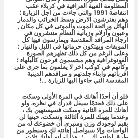
المظلومة الغبية العراقية في كربلاء عقب
انتفاضة 1991 والتي جاءت من اجل الزيارة ؛
وهم يفترشون الارض وسط الخرائب والدمار
الهائل ورائحة الموت والموتى في كل مكان ,
وعيون وازلام وزبانية النظام منتشرون في
ارجاء المراقد المقدسة ويمارسون فيها كل
الموبقات ويهتكون حرماتها في الليل والنهار ؛
وعلى الرغم من كل ذلك تظهرهم الصورة
الفوتوغرافية وهم مبتسمون فرحون كالبلهاء ؛
وكأنهم في كوكب اخر لا يعلمون بما جرى على
اقربائهم وابناء جلدتهم و مراقدهم الدينية
المقدسة التي جاءوا اليها للزيارة …!
فلو أن أحدًا أهانك في المرة الأولى وسكت
على ذلك فحتمًا سيقل قدرك في نظره، ولو
أهانك للمرة الثانية وسكت فسيستهين بك ،
وعندما يهينك للمرة الثالثة وتسكت، حينها لن
يقيم لوجودك وزن وسيرى أن خضوعك له من
الواجبات وإلا سيواصل إهانته لك وسيطور من
طرق إهانته لك … ؛ هذا لو أنه أهانك ثلاث