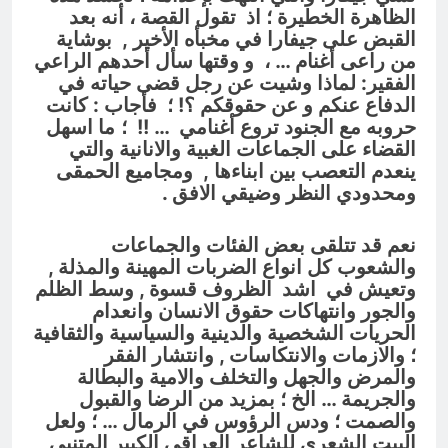
الظاهرة الخطيرة ؛ اذ تقول القصة ، أنه بعد
القبض على جيفارا في مخبأه الأخير , بوشاية
من راعى أغنام … ، و وقتها سأل أحدهم الراعي
الفقير: لماذا وشيت عن رجل قضى حياته في
الدفاع عنكم و عن حقوقكم ؟! ؛ فأجاب : كانت
حروبه مع الجنود تروع أغنامي … !! ؛
ما اسهل
القضاء على الجماعات الغبية والانانية والتي
ينعدم التعصب بين ابناءها , ومجاميع الحمقى
ومحدودي النظر وضيقي الافق .
نعم قد تتلقى بعض الفئات والجماعات
والشعوب كل انواع الضربات المهينة والمذلة ,
وتعيش في اشد الظروف قسوة , وسط الظلم
والجور وانتهاكات حقوق الانسان وانعدام
الحريات الشخصية والدينية والسياسية والثقافية
؛ والازمات والانتكاسات , وانتشار الفقر
والمرض والجهل والتخلف والامية والبطالة
والجريمة … الخ ؛ بمزيد من الرضا والقبول
والصمت ؛ ودس الرؤوس في الرمال … ؛ ولعل
البيت الشعري للشاعر العراقي الكبير المتنبي