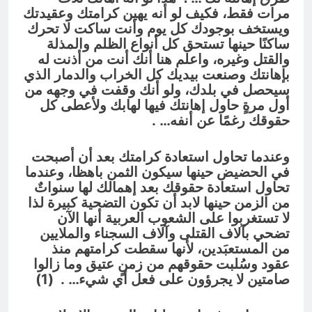
مرات فقط، فكيف لو أنه يهين كرامتك وعقيدتك
ويستخف بوجودك كل يوم وأنت ساكت لا تحرك
ساكنًا حينها تستحق كل أنواع الظلم والمذلة
والقتل وغيره، واعلم هنا أنك أنت من أذنت له
بإهانتك وصنعت بيديك كل الخراب والدمار الذي
سيحصل في بلدك، ولو أنك وقفت في وجهه من
أول مرةٍ حاول إهانتك فيها لهابك ولأعطى كل
حقوقك رغمًا عن أنفه… .
وعندما تحاول استعادة كرامتك بعد أن أصبحت
في الحضيض حينها سيكون الثمن باهظا، وعندما
تحاول استعادة حقوقك بعد إهمالك لها سنواتٌ
من الزمن حينها لابد أن تكون التضحية كبيرة لذا
لا تستغربوا على الشعوب العربية أنها الآن
تضحي بآلاف القتلى وآلاف السجناء والملايين
من المستعبَدين، لأنها سقطت كرامتهم منذ
عقود وسُلبت حقوقهم من زمنٍ عتيق وما زالوا
صامتين لا يجرؤون على فعل أي شيء… . (1)