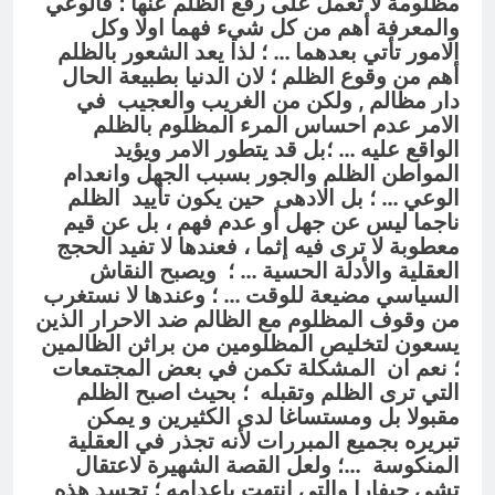
مظلومة لا تعمل على رفع الظلم عنها ؛ فالوعي
والمعرفة أهم من كل شيء فهما اولا وكل
الامور تأتي بعدهما … ؛ لذا يعد الشعور بالظلم
أهم من وقوع الظلم ؛ لان الدنيا بطبيعة الحال
دار مظالم , ولكن من الغريب والعجيب في
الامر عدم احساس المرء المظلوم بالظلم
الواقع عليه … ؛بل قد يتطور الامر ويؤيد
المواطن الظلم والجور بسبب الجهل وانعدام
الوعي … ؛ بل الادهى حين يكون تأييد الظلم
ناجما ليس عن جهل أو عدم فهم ، بل عن قيم
معطوبة لا ترى فيه إثما ، فعندها لا تفيد الحجج
العقلية والأدلة الحسية … ؛ ويصبح النقاش
السياسي مضيعة للوقت … ؛ وعندها لا نستغرب
من وقوف المظلوم مع الظالم ضد الاحرار الذين
يسعون لتخليص المظلومين من براثن الظالمين
؛ نعم ان المشكلة تكمن في بعض المجتمعات
التي ترى الظلم وتقبله ؛ بحيث اصبح الظلم
مقبولا بل ومستساغا لدى الكثيرين و يمكن
تبريره بجميع المبررات لأنه تجذر في العقلية
المنكوسة …؛ ولعل القصة الشهيرة لاعتقال
تشي جيفارا والتي انتهت بإعدامه ؛ تجسد هذه