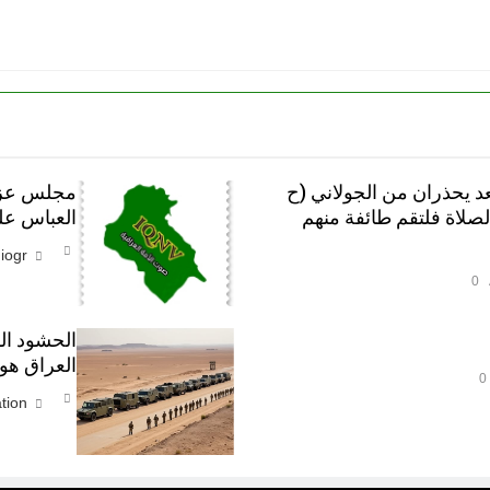
عد يحذران من الجولاني (ح
مجلس عزاء
الصلاة فلتقم طائفة منهم
العباس علي
iogr
0
الحشود الس
العراق هو
0
tion