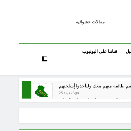
مقالات عشوائية
يل
قناتنا على اليوتيوب
25 دقيقة Ago
25 دقيقة Ago
 العراق هو المقصود في هذه التحركات؟
30 دقيقة Ago
بوخات الولائيين) بالعراق (جر الشيعة..لحرب مع سوريا الجولاني) و(قصف