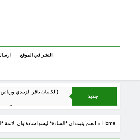
Ski
t
conten
النشر في الموقع
ارسال
الكاتبان باقر الزبيدي ورياض سعد يحذران من الجولاني (ح 1) (وإذا كنت فيهم فأقمت لهم الصلاة فلتقم طائفة منهم معك وليأخذوا أٍسلحتهم)
جديد
الإعلا
Home
العلم يثبت ان *السادة* ليسوا سادة وان الائمة