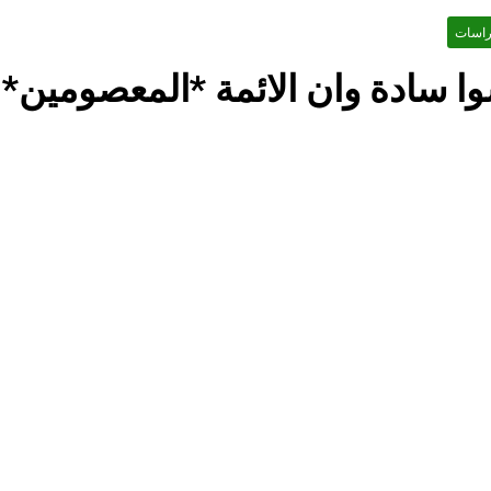
السعودية) و(استهداف الامريكان..والتهديد باجتياح الكويت)
راسات
ماذا لو..تحليل حالة البنية الأسلامية بأستبعاد العترة النبوية الطاهرة من المشهد الأسلامي..!!
سوا سادة وان الائمة *المعصومين
تجيك المنية
توشكا سيّدُ الموقف في مأرب.. وضربةٌ تُجدِّد معادلةَ الردع.
55 دقيقة Ago
زينب واسطورة الخلود الشيعة
الملائكة والدواب يسبحون بمحمده لكن لا تعرفون تسبيحهم .
56 دقيقة Ago