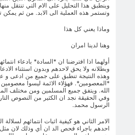
وينطبق هذا التحليل على الام التي تنتقل منها ا
وتستمر هذه العملية الى الابد. من ثم يمكن ت
وماذا يعني كل هذا
وهنا لدينا امران
أولهما اذا افترضنا ان *السادة* بادعاء انتم
وبطلانه ولا يحق لاحدهم وبدون استثناء الادعا
وهذه النتيجة تنطبق على جميع من ادعى و عل
*المعصومين*. فهؤلاء الائمة ليسوا معصومين
الله. ويتفق جميع المسلمين ومن مختلف المذ
وفي الحقيقة نجد ان الكثير من النصوص التاري
الرسول محمد.
الامر الثاني هو كيفية اثبات انتمائهم لسلال
احدهم باجراء فحص الد ان أي وذلك لان مثل 