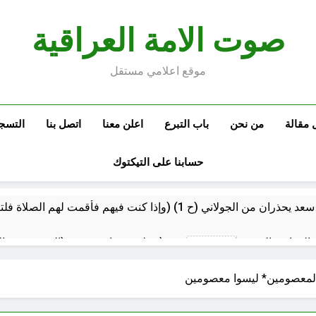
صوت الامة العراقية
موقع اعلامي مستقل
 مقالة
من نحن
باب التبرع
اعلن معنا
اتصل بنا
التسج
حسابنا على التيكتوك
م العراقي الحر
مجلس عزاء حسيني (البصيرة في القرآن الكريم وعند العباس عليه السلام)
28 دقيقة Ago
الحشود السورية على الحدود العراقية: لماذا الآن؟ وهل
 *المعصومين* ليسوا معصومين
اولا: (الولائي بعيون العراقيين)..كيف تعرف الولائي بـ 13 صفة..ثانيا (