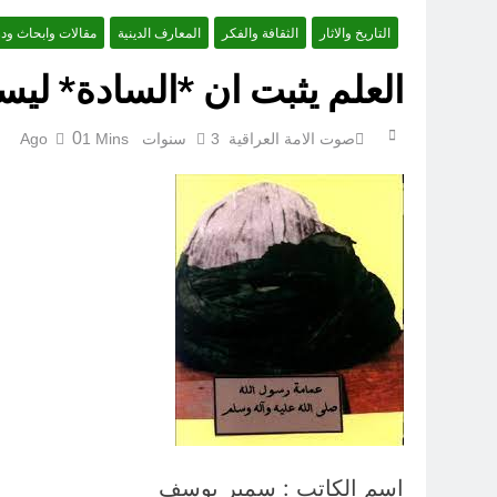
التاريخ والاثار
الثقافة والفكر
المعارف الدينية
مقالات وابحاث ود
العلم يثبت ان *السادة* لي
0
صوت الامة العراقية
3 سنوات Ago
1 Mins
اسم الكاتب : سمير يوسف