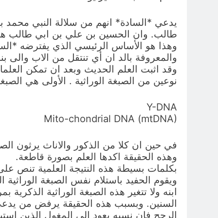
يدعي *السادة* انهم من سلالة النبي محمد ب
طالب. وان الحسين بن علي بن ابي طالب هو ح
وهذا هو الأساس الرئيسي الذي يفترضه *الساد
والمعروفة بالد ان أي تنتقل من الاب والى بنات
وقد اثبت العلم الحديث وبعد ان تمكن العلماء
نوعين من الصبغة الوراثية . الأولى هي الصبغة ا
Y-DNA
Mito-chondrial DNA (mtDNA)
في حين ان كلا من الذكور والاناث يرثون الصبغ
وهذه الحقيقة اكدها العلم بصورة قاطعة.
بكلمات بسيطة هذه النتيجة العلمية تنص على ا
ويقوم الحفيد باستلام نفس الصبغة الوراثية ال
ابنه ولا تتغير هذه الصبغة الوراثية الذكرية
السنين. وبسبب هذه الحقيقة يرفض من يدعي 
الرجح فان نسبه يعود الى المغول الذين استباح