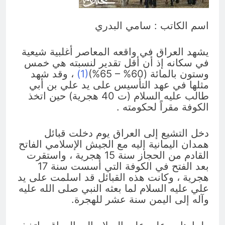
“اتفاقية مكة” شرطي الناتو الخليجي
النووي الجديد لتحجيم دور إيران وفصائلها
13 ساعة Ago
الولائية وحتى إسرائيل؟
اسم الكاتب : سامي البدري
اشهر لوحة عالمية للموت / راي
الفلسفة التجريدية للانسان
13 ساعة Ago
يشهد العراق في واقعه المعاصر أغلبية شيعية
في سكانه إذ أن أقل تقدير لنسبته هي خمس
وستون بالمائة (60% – 65%)
(1)
، وقد شهد
مثلها في عهد التأسيس على يد علي بن أبي
طالب عليه السلام (ت 40 هجرية) حين اتخذ
الكوفة مقراً لحكومته .
دخل التشيع إلى العراق يوم دخلت قبائل
همدان اليمانية إليه مع الجيش الإسلامي الفاتح
القادم من الحجاز سنة 15 هجرية ، واستقرت
بعد الفتح في الكوفة التي أسست سنة 17
هجرية ، وكانت هذه القبائل قد اسلمت على يد
علي عليه السلام لما بعثه النبي صلى الله عليه
وآله إلى اليمن سنة عشر للهجرة.