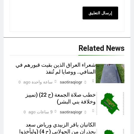
Related News
شعراء العراق الذين بقيت قبورهم في
المنافي.. ووصايا لم تُنفذ
saotiraqiogr
ساعة واحدة ago
0
خطب صلاة الجمعة (ح 22) (تمييز
وخلافة بني البشر)
saotiraqiogr
9 ساعات ago
0
الكاتبان باقر الزبيدي ورياض سعد
يحذران من الجولاني (ح 4) (وليأخذوا