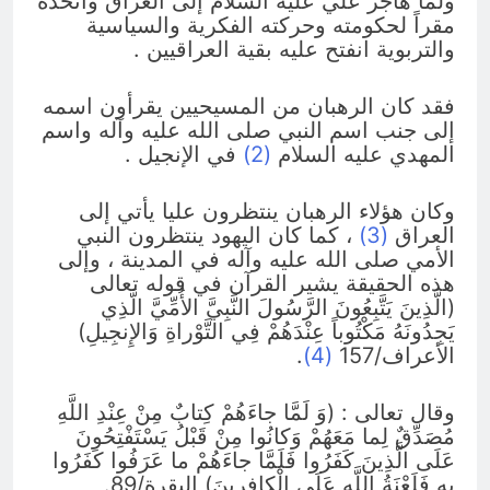
ولما هاجر علي عليه السلام إلى العراق واتخذه
مقراً لحكومته وحركته الفكرية والسياسية
والتربوية انفتح عليه بقية العراقيين .
فقد كان الرهبان من المسيحيين يقرأون اسمه
إلى جنب اسم النبي صلى الله عليه وآله واسم
المهدي عليه السلام
(2)
في الإنجيل .
وكان هؤلاء الرهبان ينتظرون عليا يأتي إلى
العراق
(3)
، كما كان اليهود ينتظرون النبي
الأمي صلى الله عليه وآله في المدينة ، وإلى
هذه الحقيقة يشير القرآن في قوله تعالى
(الَّذِينَ يَتَّبِعُونَ الرَّسُولَ النَّبِيَّ الأُمِّيَّ الَّذِي
يَجِدُونَهُ مَكْتُوباً عِنْدَهُمْ فِي التَّوْراةِ وَالإِنجِيلِ)
الأعراف/157
(4)
.
وقال تعالى : (وَ لَمَّا جاءَهُمْ كِتابٌ مِنْ عِنْدِ اللَّهِ
مُصَدِّقٌ لِما مَعَهُمْ وَكانُوا مِنْ قَبْلُ يَسْتَفْتِحُونَ
عَلَى الَّذِينَ كَفَرُوا فَلَمَّا جاءَهُمْ ما عَرَفُوا كَفَرُوا
بِهِ فَلَعْنَةُ اللَّهِ عَلَى الْكافِرِينَ) البقرة/89.