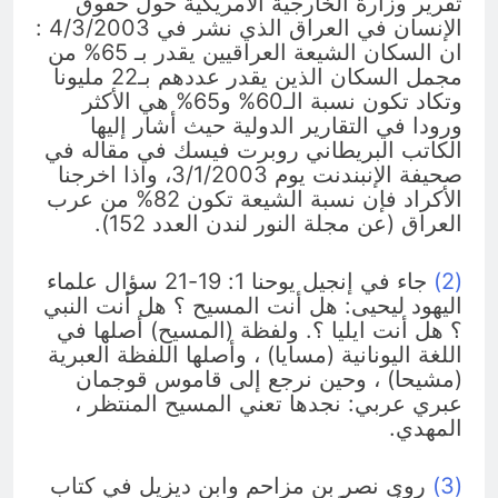
تقرير وزارة الخارجية الأمريكية حول حقوق
الإنسان في العراق الذي نشر في 4/3/2003 :
ان السكان الشيعة العراقيين يقدر بـ 65% من
مجمل السكان الذين يقدر عددهم بـ22 مليونا
وتكاد تكون نسبة الـ60% و65% هي الأكثر
ورودا في التقارير الدولية حيث أشار إليها
الكاتب البريطاني روبرت فيسك في مقاله في
صحيفة الإنبندنت يوم 3/1/2003، واذا اخرجنا
الأكراد فإن نسبة الشيعة تكون 82% من عرب
العراق (عن مجلة النور لندن العدد 152).
(2)
جاء في إنجيل يوحنا 1: 19-21 سؤال علماء
اليهود ليحيى: هل أنت المسيح ؟ هل أنت النبي
؟ هل أنت ايليا ؟. ولفظة (المسيح) أصلها في
اللغة اليونانية (مسايا) ، وأصلها اللفظة العبرية
(مشيحا) ، وحين نرجع إلى قاموس قوجمان
عبري عربي: نجدها تعني المسيح المنتظر ،
المهدي.
(3)
روى نصر بن مزاحم وابن ديزيل في كتاب