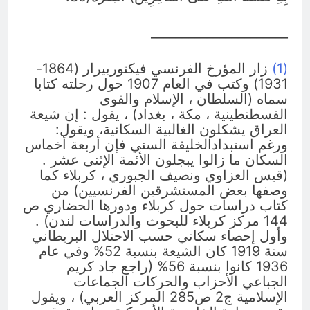
______________________
(1)
زار المؤرخ الفرنسي فيكتوربيرار (1864-
1931) وكتب في العام 1907 حول رحلته كتابا
سماه (السلطان ، الإسلام والقوى
القسطنطينية ، مكة ، بغداد) ، يقول : إن شيعة
العراق يشكلون الغالبية السكانية، ويقول:
ورغم استبدادالخليفة السني فإن أربعة أخماس
السكان ما زالوا يبجلون الأئمة الإثنى عشر .
(قيس العزاوي ونصيف الجبوري ، كربلاء كما
وصفها بعض المستشرقين الفرنسيين) من
كتاب دراسات حول كربلاء ودورها الحضاري ص
144 مركز كربلاء للبحوث والدراسات لندن) .
وأول إحصاء سكاني حسب الاحتلال البريطاني
سنة 1919 كان الشيعة بنسبة 52% وفي عام
1936 كانوا بنسبة 56% (راجع جاد كريم
الجباعي الأحزاب والحركات الجماعات
الإسلامية ج2 ص285 المركز العربي) ، ويقول