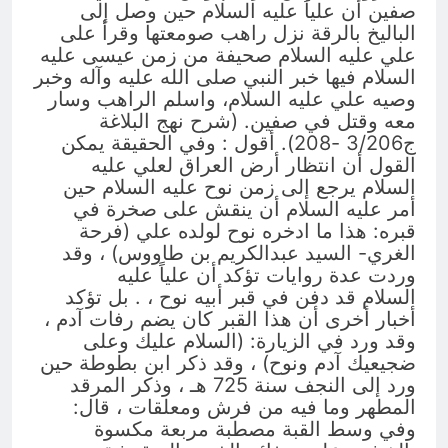
صفين أن علياً عليه السلام حين وصل إلى
الباليخ بالرقة نزل راهب صومعتها وقرأ على
علي عليه السلام صحيفة من زمن عيسى عليه
السلام فيها خبر النبي صلى الله عليه وآله وخبر
وصيه علي عليه السلام، واسلم الراهب وسار
معه وقتل في صفين. (شرح نهج البلاغة
ج3/206 -208). أقول : وفي الحقيقة يمكن
القول أن انتظار أرض العراق لعلي عليه
السلام يرجع إلى زمن نوح عليه السلام حين
أمر عليه السلام أن ينقش على صخرة في
قبره: هذا ما ادخره نوح لولده علي (فرحة
الغري- السيد عبدالكريم بن طاووس) ، وقد
وردت عدة روايات تؤكد أن علياً عليه
السلام قد دفن في قبر أبيه نوح ، . بل تؤكد
أخبار أخرى أن هذا القبر كان يضم رفات آدم ،
وقد ورد في الزيارة: (السلام عليك وعلى
ضجيعيك آدم ونوح) ، وقد ذكر ابن بطوطة حين
ورد إلى النجف سنة 725 هـ ، وذكر المرقد
المطهر وما فيه من فرش ومعلقات ، قال:
وفي وسط القبة مصطبة مربعة مكسوة