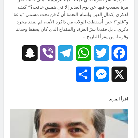
للانسان
مرة سمعتِ فيها عن يوم الغدير إلا في همس خافت؟* كيف
13 ساعة Ago
لذكرى إكمال الدين وإتمام النعمة أن تُدفن تحت مسمى “بدعة”
اتفاقية مكة للدفاع المشترك: الخفايا
النووية والتكنولوجية غير المعلنة… نحو
و”غلو”؟ حين أُسقطت الولاية من ذاكرة الأمة، لم نفقد مجرد
هندسة ردع جديدة في الشرق الأوسط ؟
ذكرى… بل فقدنا سرّ العزة، والمفتاح الذي كان يحفظ وحدتنا
16 ساعة Ago
وقوتنا. من يقرأ التاريخ…
Snapchat
Viber
Telegram
WhatsApp
Twitter
Facebook
Share
Messenger
X
اقرأ المزيد