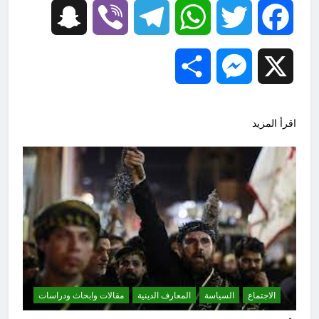
Snapchat
Viber
Telegram
WhatsApp
Twitter
Facebook
Share
Messenger
X
اقرأ المزيد
الاجتماع
السياسة
المعارف الدينية
مقالات وابحاث ودراسات