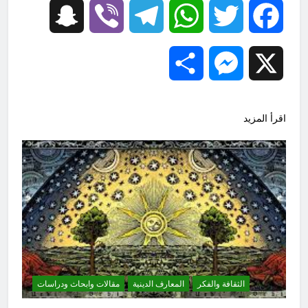
Snapchat
Viber
Telegram
WhatsApp
Twitter
Facebook
Share
Messenger
X
اقرأ المزيد
الثقافة والفكر
المعارف الدينية
مقالات وابحاث ودراسات