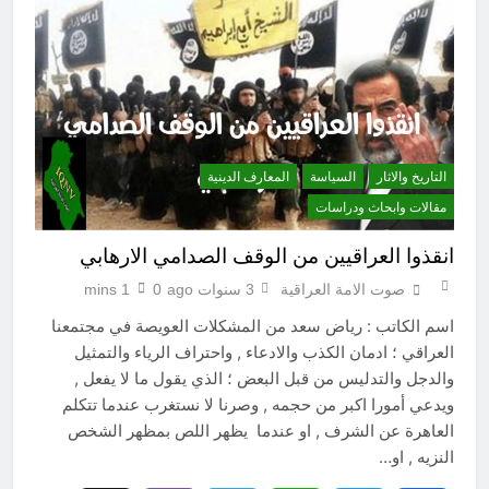
التاريخ والاثار
السياسة
المعارف الدينية
مقالات وابحاث ودراسات
انقذوا العراقيين من الوقف الصدامي الارهابي
صوت الامة العراقية
3 سنوات ago
0
1 mins
اسم الكاتب : رياض سعد من المشكلات العويصة في مجتمعنا
العراقي ؛ ادمان الكذب والادعاء , واحتراف الرياء والتمثيل
والدجل والتدليس من قبل البعض ؛ الذي يقول ما لا يفعل ,
ويدعي أمورا اكبر من حجمه , وصرنا لا نستغرب عندما تتكلم
العاهرة عن الشرف , او عندما يظهر اللص بمظهر الشخص
النزيه , او…