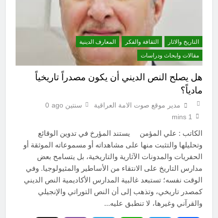
التاريخ والاثار
الثقافة والفكر
المعارف الدينية
مقالات وابحاث ودراسات
هل يصلح النص الديني أن يكون مصدراً تاريخياً
مادياً؟
مدير موقع صوت الامة العراقية
سنتين ago
0
1 mins
الكاتب : علي المؤمن يستند المؤرخ في تدوين الوقائع
وتحليلها والتثبت منها على مشاهداته أو مسموعاته الموثقة أو
الحفريات والمدونات الآثارية والتاريخية، بل يتسامح بعض
مدارس التاريخ على الانتقاء من الأساطير والمثيولوجيا. وفي
الوقت نفسه؛ تستبعد غالبية المدارس الأكاديمية النص الديني
كمصدر تاريخي، وتذهب إلى أن النص التوراتي والإنجيلي
والقرآني وغيرها، لا تنطبق عليه…