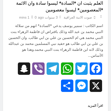
العلم يثبت ان *السادة* ليسوا سادة وان الائمة
*المعصومين* ليسوا معصومين
صوت الامة العراقية
3 سنوات ago
0
1 mins
اسم الكاتب : سمير يوسف يدعي *السادة* انهم من سلالة
النبي محمد بن عبد الله وذلك بافتراض ان فاطمة الزهراء بنت
النبي محمد هي ام الحسين بن علي بن ابي طالب. وان الحسين
بن علي بن ابي طالب هو حفيد نبي المسلمين محمد بن عبدالله
وذلك لانه ابن فاطمة الزهراء بنت النبي محمد.وهذا هو
الأساس…
Snapchat
Viber
Telegram
WhatsApp
Twitter
Facebook
Share
Messenger
X
اقرأ المزيد