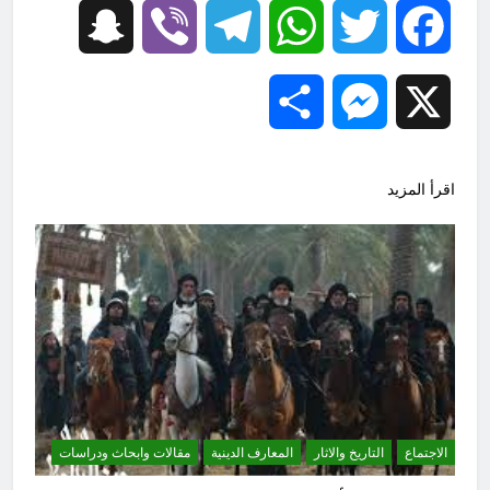
Snapchat
Viber
Telegram
WhatsApp
Twitter
Facebook
Share
Messenger
X
اقرأ المزيد
الاجتماع
التاريخ والاثار
المعارف الدينية
مقالات وابحاث ودراسات