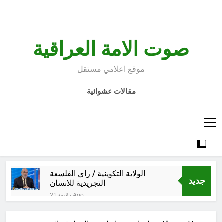
Ski
t
conten
صوت الامة العراقية
موقع اعلامي مستقل
مقالات عشوائية
الولاية التكوينية / راي الفلسفة
جديد
التجريدية للانسان
21 دقيقة Ago
السمّ الصامت في كفّك.. حين تغتالنا
الأكياس البلاستيكية