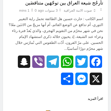
تأرجُح شيعة العراق بين توجّهَين متناقضَين
صوت الامة العراقية
3 سنوات ago
0
1 mins
اسم الكاتب : حارث حسين هل الطائفة تحمل راية التغيير
الثوري، أم تدافع عن الوضع القائم، أم أنها مزيجٌ من الاثنَين معًا؟
نحن في شهر محرّم من التقويم الهجري، والذي يُعدّ فترة رثاء
وعزاء عند الشيعة، إذ يحيون خلاله ذكرى استشهاد الإمام
الحسين. على مرّ القرون، أدّت الطقوس التي تُمارَس خلال
شهر محرّم دورًا أساسيًا…
Snapchat
Viber
Telegram
WhatsApp
Twitter
Facebook
Share
Messenger
X
اقرأ المزيد