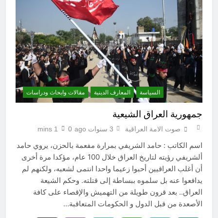
السياسة
المعارف الدينية
مقالات وابحاث ودراسات
جمهورية العراق الشيعية
صوت الامة العراقية
3 سنوات ago
0
1 mins
اسم الكاتب : حامد الشريفي بمرارة مفعمة بالحزن، يروي حامد
ألشريفي رؤيته لتاريخ العراق خلال 100 عام، مؤكدا مرة أخرى
أن أغلب العراقيين أحبوا زعيما واحدا انتمى لشعبه، ولكنهم لم
يدافعوا عنه بل سلموه ببساطة إلى قتلته. وحكم الشيعة
العراق.. بعد قرون طويلة من التهميش والإقصاء على كافة
الأصعدة من قبل الدول و الحكومات المتعاقبة…