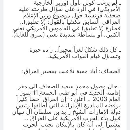
ـ لم يرغب كولن باول (وزير الخارجية
الأمريكي) في الرد على سؤال طرحته عليه
صحفية فرنسية حول موضوع وزير الإعلام
العراقي السابق مكتفيا بالقول: (لا تعليق)..
فعبارة (لا تعليق) في القاموس الأمريكي تعني
الكثير.. أو ببساطة شديدة تعني (سري للغاية).
ـ كل ذلك شكلً لغزاً محيراً.. زاده حيرة
وتساؤل قيام القوات الأمريكية.
الصحاف: أياد خفية تلاعبت بمصير العراق:
ـ حال وصول محمد سعيد الصحاف الى مقر
إقامته الجديد في أبو ظبي الجمعة 11 تموز
العام 2003 .. اعلن : “إن العراق أخطأ كثيراً
برفضه للمبادرة الإماراتية التي أطلقها رئيس
دولة الإمارات الشيخ زايد بن سلطان آل نهيان
قبيل بدء الحرب الأمريكية على العراق”..
مشيراً إلى أنه كان بالإمكان تجنب الحرب