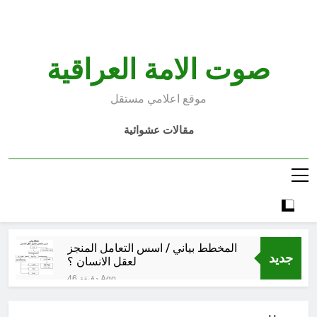
Ski
t
conten
صوت الامة العراقية
موقع اعلامي مستقل
مقالات عشوائية
المخطط بياني / اسس التعامل المنجز
جديد
لعقل الانسان ؟
46 دقيقة Ago
عْاشُورْاءُالسَّنَةُ الثَّالِثةَ عشَرَة(٢٢)
[إِنتفاضةُ صفَر…تمرُّدٌ حُسَينيٌّ][ب]