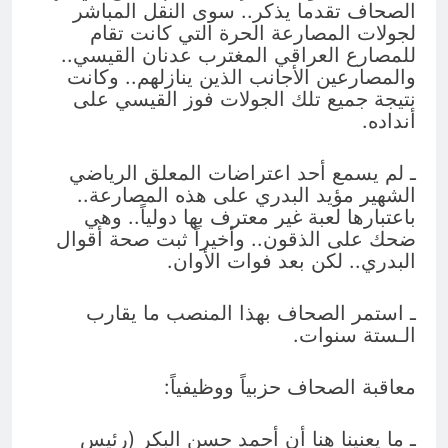
الصحاف تقدما يذكر.. سوى النقل المباشر
لجولات المصارعة الحرة التي كانت تقام
للمصارع العراقي المغترب عدنان القيسي..
والمصارعين الأجانب الذين ينازلهم.. وكانت
نتيجة جميع تلك الجولات فوز القيسي على
أنداده.
ـ لم يسمع أحد اعتراضات المعلق الرياضي
الشهير مؤيد البدري على هذه المصارعة..
باعتبارها لعبة غير معترف بها دولياً.. وهي
ضحك على الذقون.. وأخيراً ثبت صحة أقوال
البدري.. لكن بعد فوات الأوان.
ـ استمر الصحاف بهذا المنصب ما يقارب
الـستة سنوات.
معاقبة الصحاف حزبياً ووظيفياً:
ـ ما يعنينا هنا أن أحمد حسن البكر (رئيس