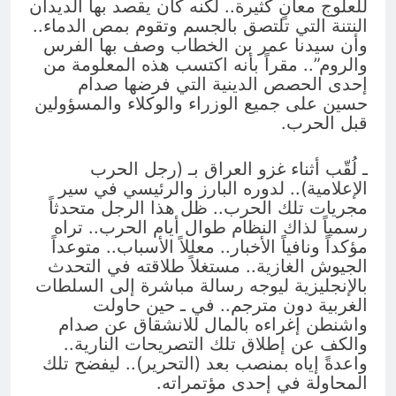
للعلوج معانٍ كثيرة.. لكنه كان يقصد بها الديدان
النتنة التي تلتصق بالجسم وتقوم بمص الدماء..
وأن سيدنا عمر بن الخطاب وصف بها الفرس
والروم”.. مقراً بأنه اكتسب هذه المعلومة من
إحدى الحصص الدينية التي فرضها صدام
حسين على جميع الوزراء والوكلاء والمسؤولين
قبل الحرب.
ـ لُقّب أثناء غزو العراق بـ (رجل الحرب
الإعلامية).. لدوره البارز والرئيسي في سير
مجريات تلك الحرب.. ظل هذا الرجل متحدثاً
رسمياً لذاك النظام طوال أيام الحرب.. تراه
مؤكداً ونافياً الأخبار.. معللاً الأسباب.. متوعداً
الجيوش الغازية.. مستغلاً طلاقته في التحدث
بالإنجليزية ليوجه رسالة مباشرة إلى السلطات
الغربية دون مترجم.. في ـ حين حاولت
واشنطن إغراءه بالمال للانشقاق عن صدام
والكف عن إطلاق تلك التصريحات النارية..
واعدةً إياه بمنصب بعد (التحرير).. ليفضح تلك
المحاولة في إحدى مؤتمراته.