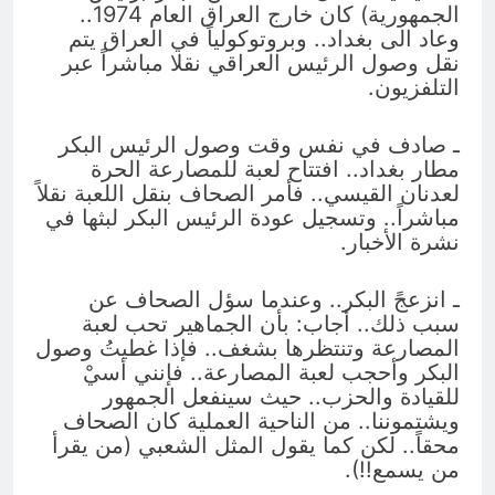
الجمهورية) كان خارج العراق العام 1974..
وعاد الى بغداد.. وبروتوكولياً في العراق يتم
نقل وصول الرئيس العراقي نقلا مباشراً عبر
التلفزيون.
ـ صادف في نفس وقت وصول الرئيس البكر
مطار بغداد.. افتتاح لعبة للمصارعة الحرة
لعدنان القيسي.. فأمر الصحاف بنقل اللعبة نقلاً
مباشراً.. وتسجيل عودة الرئيس البكر لبثها في
نشرة الأخبار.
ـ انزعجً البكر.. وعندما سؤل الصحاف عن
سبب ذلك.. أجاب: بأن الجماهير تحب لعبة
المصارعة وتنتظرها بشغف.. فإذا غطيتُ وصول
البكر وأحجب لعبة المصارعة.. فإنني أسيْ
للقيادة والحزب.. حيث سينفعل الجمهور
ويشتموننا.. من الناحية العملية كان الصحاف
محقاً.. لكن كما يقول المثل الشعبي (من يقرأ
من يسمع!!).