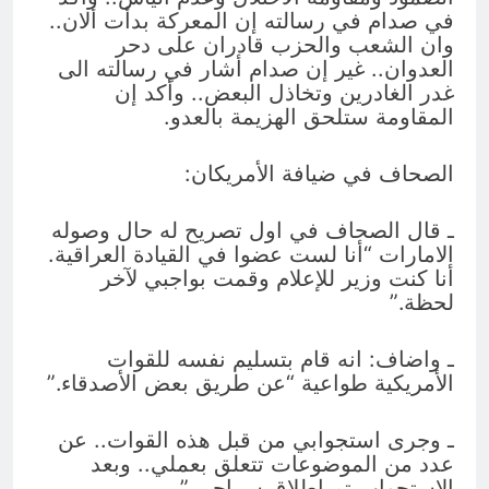
في صدام في رسالته إن المعركة بدأت ألان..
وان الشعب والحزب قادران على دحر
العدوان.. غير إن صدام أشار في رسالته الى
غدر الغادرين وتخاذل البعض.. وأكد إن
المقاومة ستلحق الهزيمة بالعدو.
الصحاف في ضيافة الأمريكان:
ـ قال الصحاف في اول تصريح له حال وصوله
الامارات “أنا لست عضوا في القيادة العراقية.
أنا كنت وزير للإعلام وقمت بواجبي لآخر
لحظة.”
ـ واضاف: انه قام بتسليم نفسه للقوات
الأمريكية طواعية “عن طريق بعض الأصدقاء.”
ـ وجرى استجوابي من قبل هذه القوات.. عن
عدد من الموضوعات تتعلق بعملي.. وبعد
الاستجواب تم إطلاق سراحي.”