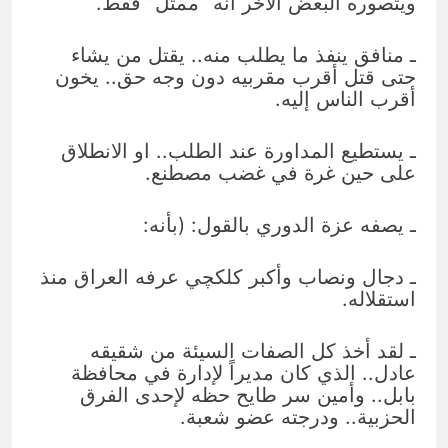
ويتصوره البعض الآخر انه “ممثل” فقط.
ـ منافق ينفذ ما يطلب منه.. يقتل من يشاء
حتى قتل أقرب مقربيه دون وجه حق.. يخون
أقرب الناس إليه.
ـ يستطيع المداورة عند الطلب.. او الانطلاق
على حين غرة في غضب مصطنع.
ـ يصفه عزة الدوري بالقول: (بأنه:
ـ دجال ونصاب وأكبر كلكچي عرفه العراق منذ
استقلاله.
ـ لقد أخذ كل الصفات السيئة من شقيقه
عادل.. الذي كان مديراً لإدارة في محافظة
بابل.. وأمين سر طايح حظه لإحدى الفرق
الحزبية.. ودرجته عضو شعبة.