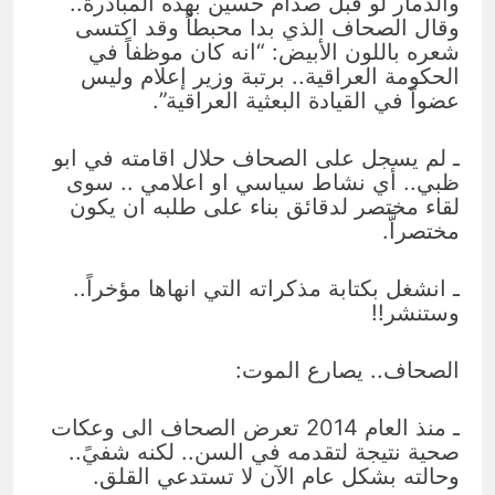
والدمار لو قبل صدام حسين بهذه المبادرة..
وقال الصحاف الذي بدا محبطاً وقد اكتسى
شعره باللون الأبيض: “انه كان موظفاً في
الحكومة العراقية.. برتبة وزير إعلام وليس
عضواً في القيادة البعثية العراقية”.
ـ لم يسجل على الصحاف حلال اقامته في ابو
ظبي.. أي نشاط سياسي او اعلامي .. سوى
لقاء مختصر لدقائق بناء على طلبه ان يكون
مختصراًّ.
ـ انشغل بكتابة مذكراته التي انهاها مؤخراً..
وستنشر!!
الصحاف.. يصارع الموت:
ـ منذ العام 2014 تعرض الصحاف الى وعكات
صحية نتيجة لتقدمه في السن.. لكنه شفيً..
وحالته بشكل عام الآن لا تستدعي القلق.