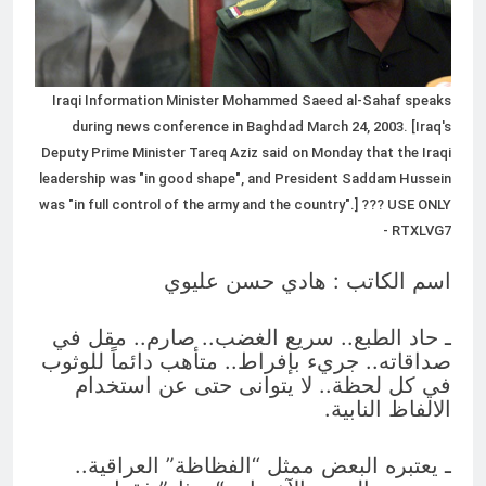
4 ساعات Ago
تفكيك شلل الطاقة: الاقتصاد السياسي
لأزمة الكهرباء في العراق
5 ساعات Ago
Iraqi Information Minister Mohammed Saeed al-Sahaf speaks
during news conference in Baghdad March 24, 2003. [Iraq's
Deputy Prime Minister Tareq Aziz said on Monday that the Iraqi
leadership was "in good shape", and President Saddam Hussein
was "in full control of the army and the country".] ??? USE ONLY
- RTXLVG7
اسم الكاتب : هادي حسن عليوي
ـ حاد الطبع.. سريع الغضب.. صارم.. مقل في
صداقاته.. جريء بإفراط.. متأهب دائماً للوثوب
في كل لحظة.. لا يتوانى حتى عن استخدام
الالفاظ النابية.
ـ يعتبره البعض ممثل “الفظاظة” العراقية..