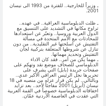
ـ وزيراً للخارجية.. للفترة من 1993 الى نيسان
2001.
ـ ظلت الدبلوماسية العراقية.. في عهده..
تراوح مكانها في التشديد على التنسيق مع
الدول العربية وروسيا.. وتعبّر عن استعدادها
للمحادثات مع الأمم المتحدة في مسألة
التفتيش عن اسلحتها غير التقليدية.. من دون
تنازل عن شروطها المتعلقة بتركبية لجان
التفتيش وتحديد مهماتها.
ـ مهما يكن من أمر.. فقد كان الاداء
الدبلوماسي للصحاف موضع نقد وتهكم على
صفحات جريدة (بابل) التي يشرف على
تحريرها نجل الرئيس العراقي الأكبر عدي..
وبالتالي.. لم يكن قرار عزله من منصبه في 18
نيسان (أبريل) 2001 مفاجئاً لأحد.. بعد تزايد
اخفاقاته الدبلوماسية خصوصاً في القمة العربية
التي عقدت في العاصمة الأردنية عمّان.