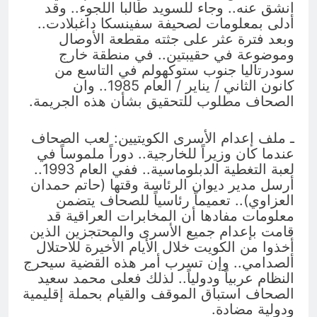
انشق عنه.. وجاء للسويد طالبا اللجوء.. وقد
أدلى بمعلومات لصحيفة سفينسكا داغبلادت..
وبعد فترة عثر على جثته مقطعة الأوصال
وموضوعة في حقيبتين.. في منطقة خارج
سودرتاليا جنوب ستوكهولم في التاسع من
كانون الثاني / يناير / العام 1985.. وان
الصحاف مطلوب للتحقيق بشأن هذه الجريمة.
ـ ملف إعدام الأسرى الكويتيين: لعب الصحاف
عندما كان وزيراً للخارجية.. دوراً ملموساً في
لعبة التغطية الدبلوماسية.. ففي العام 1993..
أرسل مدير ديوان الرئاسة وقتها (حاتم حمدان
العزاوي).. تعميماً رئاسياً للصحاف يتضمن
معلومات مفادها أن المخابرات العراقية قد
قامت بإعدام جميع الأسرى والمحتجزين الذين
أخذوا من الكويت خلال الأيام الأخيرة للاحتلال
ألصدامي.. وإن تسرب أمر هذه القضية سيحرج
النظام عربياً ودولياً.. لذلك فعلى محمد سعيد
الصحاف استباق الموقف والقيام بحملة إقليمية
ودولية مضادة.