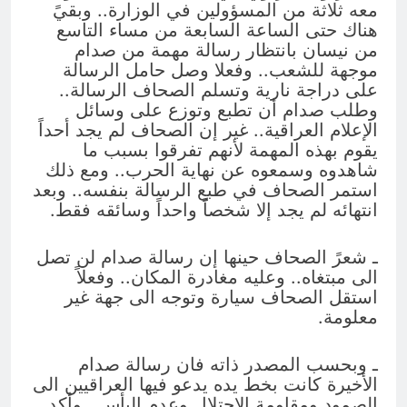
معه ثلاثة من المسؤولين في الوزارة.. وبقيً
هناك حتى الساعة السابعة من مساء التاسع
من نيسان بانتظار رسالة مهمة من صدام
موجهة للشعب.. وفعلا وصل حامل الرسالة
على دراجة نارية وتسلم الصحاف الرسالة..
وطلب صدام أن تطبع وتوزع على وسائل
الإعلام العراقية.. غير إن الصحاف لم يجد أحداً
يقوم بهذه المهمة لأنهم تفرقوا بسبب ما
شاهدوه وسمعوه عن نهاية الحرب.. ومع ذلك
استمر الصحاف في طبع الرسالة بنفسه.. وبعد
انتهائه لم يجد إلا شخصاً واحداً وسائقه فقط.
ـ شعرً الصحاف حينها إن رسالة صدام لن تصل
الى مبتغاه.. وعليه مغادرة المكان.. وفعلاً
استقل الصحاف سيارة وتوجه الى جهة غير
معلومة.
ـ وبحسب المصدر ذاته فان رسالة صدام
الأخيرة كانت بخط يده يدعو فيها العراقيين الى
الصمود ومقاومة الاحتلال وعدم اليأس.. وأكد