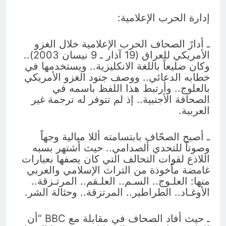
إدارة الحرب الإعلامية:
ـ أدارً الصحاف الحرب الإعلامية خلال الغزو
الأمريكي للعراق (19 آذار ـ 9 نيسان 2003)..
وكان ضليعاً باللغة الانكليزية.. ويستخدمها في
خطابه الدعائي.. ووصف جنود الغزو الأمريكي
بالعلوج.. وأرتبط هذا اللفظ باسمه في
الصحافة الأجنبية.. إذ لم تتوفر له ترجمة غير
العربية.
ـ أصبح الصحّاف بابتسامته أللا مبالية وجهاً
وصوتاً للتحدي ألصدامي.. حيث أشتهر بسبه
اللاذع لقوات التحالف التي كان يصفها بعبارات
غامضة مأخوذة من التراث الإسلامي والعربي
منها: العلـوج.. السـم.. العلـقم.. المرتـزقة..
الأوغـاد.. الطراطير.. المرتزقة.. وحثالة الشر.
ـ حيث أفاد الصحاف في مقابلة مع BBC “أن