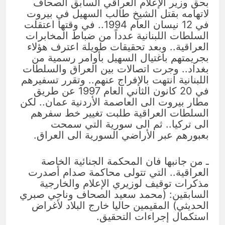
بحق وزير الإعلام العراقي السابق الصحاف
لاتهامه بقتل الشيخ طالب السهيل في بيروت
في 12 نيسان العام 1994.. في وقتها اعتقلت
السلطات اللبنانية عدداً من ضباط المخابرات
العراقية.. وبعد تحقيقات طويلة اعترف هؤلاء
بجريمتهم باغتيال السهيل بأوامر رسمية من
بغداد.. وجرت اتصالات بين العراق والسلطات
اللبنانية انتهت بالإفراج عنهم.. وتقرر تسفيرهم
في 20 كانون الثاني العام 1997 عن طريق
مطار بيروت الى العاصمة الأردنية عمان.. لكن
السلطات العراقية طلبت تغيير خط سفرهم
الى تركيا.. ثم الى سورية التي سمحت
بعبورهم عبر الأراضي السورية الى العراق.
ـ من جانبها فان المحكمة الجنائية الخاصة
العراقية.. التي تتولى محاكمة صدام أصدرت
مذكرات توقيف لوزيري الإعلام والخارجية
السابقين: (محمد سعيد الصحاف وناجي صبري
الحديثي) المقيمين حاليا خارج البلاد لأغراض
استكمال إجراءات التحقيق.