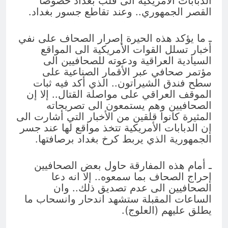
الدبابات الأمريكية الى قلب بغداد خصوصا
القصر الجمهوري.. وعند تقاطع جسور بغداد.
ـ ما يؤكد هذه الحيرة إصرار الصحاف على نفي
أخبار تسلل القوات الأمريكية الى المواقع
السيادية العراقية ودعوته للصحافيين الى
مؤتمر صحافي عبر الأقمار الصناعية على
سطح فندق الشيراتون.. الذي أكد فيه ثبات
الموقف العراقي على مواصلة القتال.. إلا إن
الصحافيين وهم يستمعون الى تصريحاته
المثيرة كانوا قلقين من الأخبار التي أشارت الى
إن الدبابات الأمريكية تتخذ مواقع لها عند جسر
الجمهورية الذي يربط كرخ بغداد برصافتها.
ـ أمام هذه المفارقة حاول بعض الصحافيين
إحراج الصحاف بما سمعوه.. إلا انه دعا
الصحافيين الى عدم تصديق ذلك.. وان
الساعات المقبلة ستشهد اندحار وانسحاب ما
يطلق عليهم (العلوج).