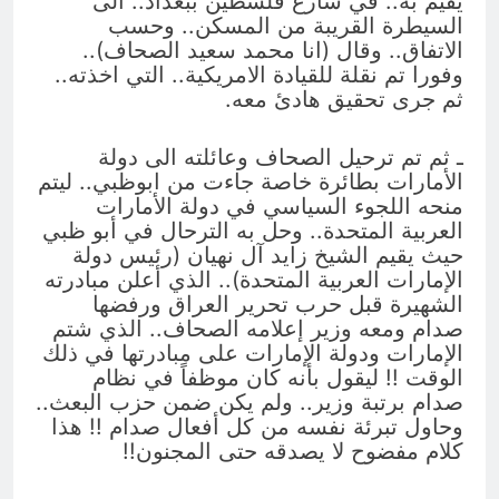
يقيم به.. في شارع فلسطين ببغداد.. الى
السيطرة القريبة من المسكن.. وحسب
الاتفاق.. وقال (انا محمد سعيد الصحاف)..
وفورا تم نقلة للقيادة الامريكية.. التي اخذته..
ثم جرى تحقيق هادئ معه.
ـ ثم تم ترحيل الصحاف وعائلته الى دولة
الأمارات بطائرة خاصة جاءت من ابوظبي.. ليتم
منحه اللجوء السياسي في دولة الأمارات
العربية المتحدة.. وحل به الترحال في أبو ظبي
حيث يقيم الشيخ زايد آل نهيان (رئيس دولة
الإمارات العربية المتحدة).. الذي أعلن مبادرته
الشهيرة قبل حرب تحرير العراق ورفضها
صدام ومعه وزير إعلامه الصحاف.. الذي شتم
الإمارات ودولة الإمارات على مبادرتها في ذلك
الوقت !! ليقول بأنه كان موظفاً في نظام
صدام برتبة وزير.. ولم يكن ضمن حزب البعث..
وحاول تبرئة نفسه من كل أفعال صدام !! هذا
كلام مفضوح لا يصدقه حتى المجنون!!