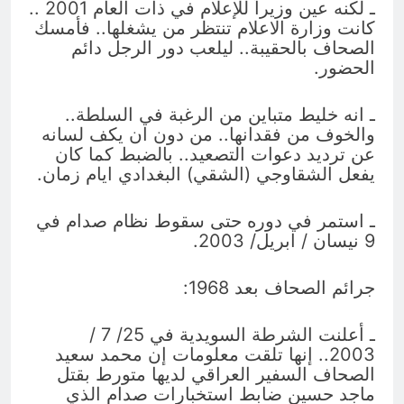
ـ لكنه عين وزيراً للإعلام في ذات العام 2001 ..
كانت وزارة الاعلام تنتظر من يشغلها.. فأمسك
الصحاف بالحقيبة.. ليلعب دور الرجل دائم
الحضور.
ـ انه خليط متباين من الرغبة في السلطة..
والخوف من فقدانها.. من دون ان يكف لسانه
عن ترديد دعوات التصعيد.. بالضبط كما كان
يفعل الشقاوجي (الشقي) البغدادي ايام زمان.
ـ استمر في دوره حتى سقوط نظام صدام في
9 نيسان / ابريل/ 2003.
جرائم الصحاف بعد 1968:
ـ أعلنت الشرطة السويدية في 25/ 7 /
2003.. إنها تلقت معلومات إن محمد سعيد
الصحاف السفير العراقي لديها متورط بقتل
ماجد حسين ضابط استخبارات صدام الذي