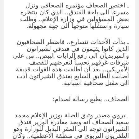
ـ اختصر الصحاف مؤتمره الصحافي ونزل
مسرعاً الى باحة الفندق.. الذي كان ينتظره
بعض المسؤولين في وزارة الإعلام.. وطلب
سيارة واستقلها متوجها الى جهة مجهولة.
ـ بدأت الأحداث تتسارع.. فاضطر الصحافيون
الذين كانوا يقيمون في فندقي لشيراتون
والميريديان الى رفع الرايات البيض.. من على
شرفات غرفهم تحسباً لتعرضهم للقصف
الأمريكي.. بعد أن أطلقت هذه القوات قذيفة
أصابت الطابق السابع بفندق الشيراتون أدت
الى مقتل صحافية اسبانية.
الصحاف.. يطبع رسالة لصدام:
ـ يروي مصدر وثيق الصلة بوزير الإعلام محمد
سعيد الصحاف انه وبعد مغادرة الوزير فندق
الشيراتون توجه الى المقر البديل للوزارة وهو
التلفزيون التربوي في منطقة الأعظمية.. وكان