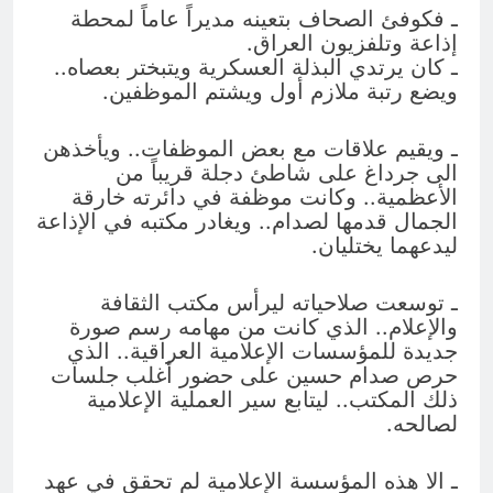
ـ فكوفئ الصحاف بتعينه مديراً عاماً لمحطة
إذاعة وتلفزيون العراق.
ـ كان يرتدي البذلة العسكرية ويتبختر بعصاه..
ويضع رتبة ملازم أول ويشتم الموظفين.
ـ ويقيم علاقات مع بعض الموظفات.. ويأخذهن
الى جرداغ على شاطئ دجلة قريباً من
الأعظمية.. وكانت موظفة في دائرته خارقة
الجمال قدمها لصدام.. ويغادر مكتبه في الإذاعة
ليدعهما يختليان.
ـ توسعت صلاحياته ليرأس مكتب الثقافة
والإعلام.. الذي كانت من مهامه رسم صورة
جديدة للمؤسسات الإعلامية العراقية.. الذي
حرص صدام حسين على حضور أغلب جلسات
ذلك المكتب.. ليتابع سير العملية الإعلامية
لصالحه.
ـ الا هذه المؤسسة الإعلامية لم تحقق في عهد