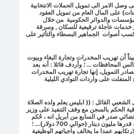
وصل الامر الى تمويل الحملات الانتخابية
ات) على المال العام من تمويل العقود
مؤسسات والدوائر الحكومية من خلال
م خدمات عاجلة ترقيعية للسكان
, وسرقة
سب أصوات الجماهير البسطاء والتأثير على
ناً أن تهريب المخدرات وتجارة البغاء وبيوت
 مجالس المحافظات …
؛
وأردف قائلا : أنه بعد
 2003، فقد دخلت عناصر أخرى من مصادر التمويل، إنها تجارة تهريب المخدرات
 المنفلت على واردات النوادي الليلية
لشعبي القائل : (( ابليس يعلم ولده الصلاة
في العام ٢٠٢٢، أعلنت هيئة النزاهة العراقية الحكم بالسجن مع وقف التنفيذ على وزير
لفات … ؛ وبحسب قرار قضائي صدر في السابع من أبريل انه ، حُكم
ون دينار (حوالي 700 دولار).
.. ؛
رتكابهم عمدا ما يخالف واجباتهم الوظيفية