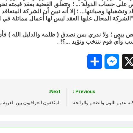
ص على حساب الدولة”.
.. ؛
 وتشغيلها وصيانتها.
.. ؛
إلا أنه تبين أن الشركة المتعا
الشركة المحال عليها العقد ليس لها أعمال مماثلة في ال
 بيص ؛ ولا ندري بمن نصدق ( ظلمه والدليل الله ) فأن
سب وأي قوم ننتخب ونؤيد …؟! .
Share
Messenger
Snapc
X
Next:
Previous:
ه عديم اللون والطعم والرائحة
المثقفون العراقيون بين الغربة و