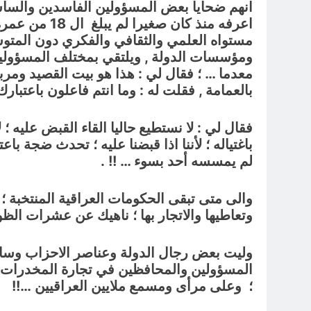
انهم ضحايا بعض المسؤولين الفاسدين والساس
اعرفه منذ كا
مستواه العلمي والثقافي والفكري دون المتوس
ومؤسسات الدولة , ويلتقي بمختلف المسؤولين 
معدما … ؛ فقال لي : هذا هو بيت القصيد ومرب
بالعمامة , فقلت له : وما انتم فاعلون باعتبارك
فقال لي : لا نستطيع حاليا القاء القبض عليه 
باغتياله ؛ لأننا اذا قبضنا عليه ؛ تحدث ضجة
لم يمسسه أحد بسوء … !! .
والى متى تبقى الحكومات العراقية المنتخبة ؛
وتعاطيها والاتجار بها ؛ ناهيك عن عشرات ال
وليت بعض رجال الدولة وعناصر الاحزاب وساسة ال
المسؤولين والمحافظين في تجارة المخدرات 
؛ وعلى مرأى ومسمع ملايين العراقيين …!!