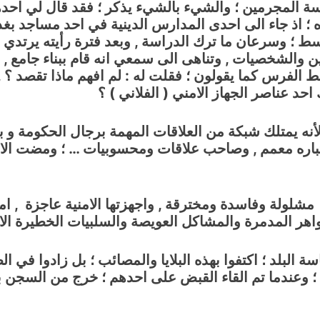
ة المجرمين ؛ والشيء بالشيء يذكر ؛ فقد قال لي احدهم
ن صغيرا لم يبلغ ال 18 من عمره ؛ اذ جاء الى احدى المدارس الدينية في اح
ط ؛ وسرعان ما ترك الدراسة , وبعد فترة رأيته يرتدي ا
والشخصيات , وتناهى الى سمعي انه قام ببناء جامع , و
ط الفرس كما يقولون ؛ فقلت له : لم افهم ماذا تقصد ؟ 
 احد عناصر الجهاز الامني ( الفلاني ) ؟
؛ لأنه يمتلك شبكة من العلاقات المهمة برجال الحكومة و 
 باعتباره معمم , وصاحب علاقات ومحسوبيات … ؛ ومضت ا
 مشلولة وفاسدة ومخترقة , واجهزتها الامنية عاجزة , ام
ظواهر المدمرة والمشاكل العويصة والسلبيات الخطيرة ال
بلد ؛ اكتفوا بهذه البلايا والمصائب ؛ بل زادوا في الط
؛ وعندما تم القاء القبض على احدهم ؛ خرج من السج