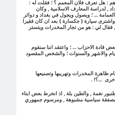
 : هل تعرف فلان المعمم ؟ ؛ فقلت له :
د مساجد بغداد , لدراسة المعارف الاسلامية , وكان
لعمامة … ؛ ويصول ويجول في بغداد و دوائر
اشترى سيارة ( جكسارة ) بعد ان كان فقيرا
, فقال لي : هو من تجار المخدرات ويتستر
بعض قادة الاحزاب … ؛ واعتقد اننا سنقوم
لايام والاشهر والسنوات ؛ والشخص المقصود
ام ظاهرة المخدرات وتهريبها وتصنيعها
اخرى …؟! .
نبور نغمة , والطين بلة , اذ انخرط بعض ابناء
ن بصفقة سياسية مشبوهة , ومرسوم جمهوري