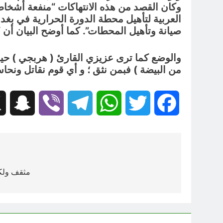
وكان القصد من هذه الانتهاكات “منفعة أشخا
العربية لتأهيل محطة الدورة الحرارية في بغداد
صيانة وتأهيل المحطات”. كما أوضح البيان أن “
والوضع كما ترى عزيزي القارئ ( هربجي ) حيص
من البيضة ) فبمن نثق ؛ و أي قوم نقاتل ونحا
hat
Viber
Telegram
WhatsApp
Twitter
Facebook
تصفّح
المقالات
مثقف ولكن