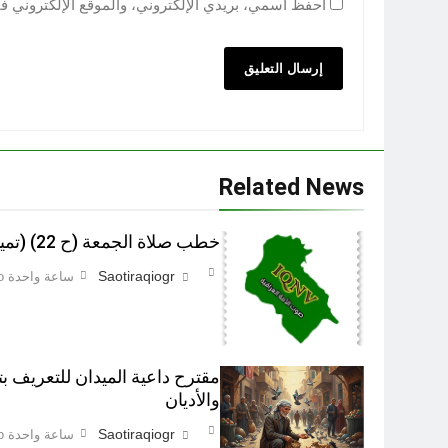
احفظ اسمي، بريدي الإلكتروني، والموقع الإلكتروني ف
Related News
خطب صلاة الجمعة (ح 22) (تمييز وخلافة بني البشر)
Saotiraqiogr
ساعة واحدة Ago
مقترح داعية الميدان للتعريف بت
والأديان
Saotiraqiogr
ساعة واحدة Ago