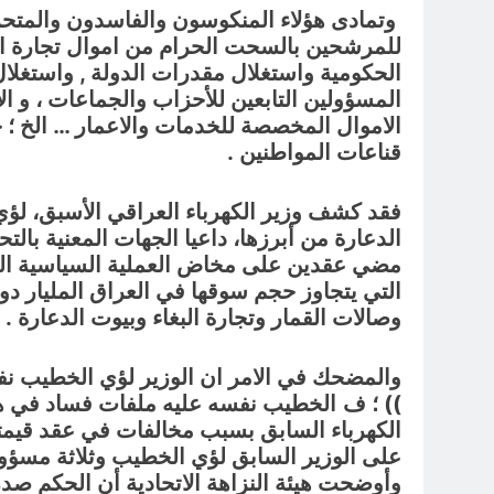
وتمادى هؤلاء المنكوسون والفاسدون والمتحزب
للمرشحين بالسحت الحرام من اموال تجارة الم
الحكومية واستغلال مقدرات الدولة
, و
استغلال
المسؤولين التابعين للأحزاب والجماعات ،
و
ال
الاموال المخصصة للخدمات والاعمار … الخ ؛ خد
قناعات المواطنين .
فقد كشف وزير الكهرباء العراقي الأسبق، لؤ
الدعارة من أبرزها، داعيا الجهات المعنية ب
التي يتجاوز حجم سوقها في العراق المليار دولا
وصالات القمار وتجارة البغاء وبيوت الدعارة .
والمضحك في الامر ان الوزير لؤي الخطيب نفسه
)) ؛ ف
على الوزير السابق لؤي الخطيب وثلاثة مسؤولين كب
وأوضحت هيئة النزاهة الاتحادية أن الحكم صدر