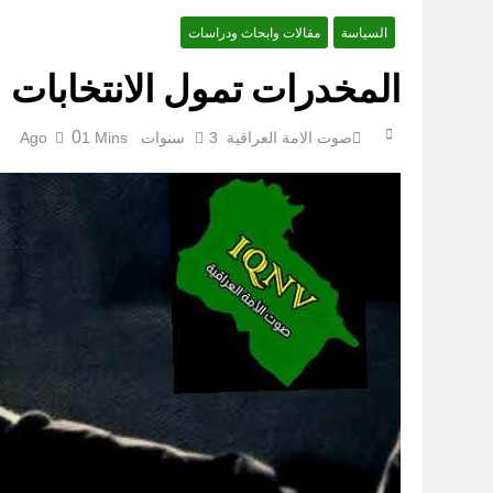
السياسة
مقالات وابحاث ودراسات
أوصله
المخدرات تمول الانتخابات ..
0
صوت الامة العراقية
3 سنوات Ago
1 Mins
اتفاقي
الكاتبان باقر الزبيدي ورياض سعد يحذران من الجولاني (ح 5) (لو تغفلون عن أسلحتكم وأمتعتكم فيميلون عليكم ميلة واحدة)