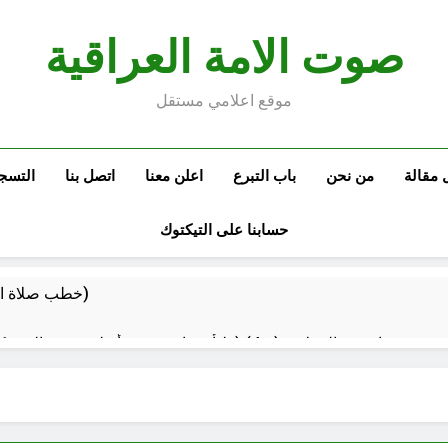
صوت الامة العراقية
موقع اعلامي مستقل
 مقالة
من نحن
باب التبرع
اعلن معنا
اتصل بنا
التسج
حسابنا على التيكتوك
خطب صلاة الجمعة (ح 22) (تمييز وخلافة بني البشر)
مقترح داعية الميدان للتعريف بتعاليم وأحكام الشرائع والأديان