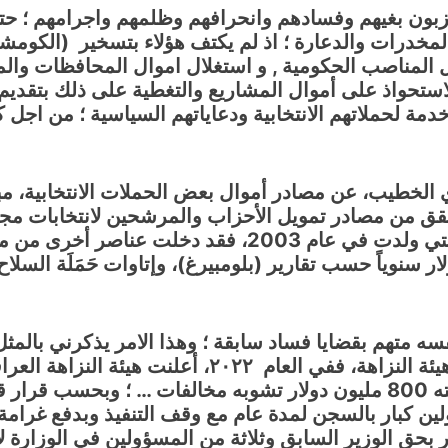
ون بغيهم وفسادهم وانحرافهم وظلمهم واجرامهم ؛ حتى 
خدرات والدعارة ؛ اذ لم يكتف هؤلاء بتسخير (الكومشن
 المناصب الحكومية
,
و استغلال اموال المحافظات وال
استحواذ على أموال المشاريع والتغطية على ذلك بتقدي
مة لحملاتهم الانتخابية ودعاياتهم السياسية ؛
من اجل ك
ي الخطيب،
عن مصادر أموال بعض الحملات الانتخابية، مبي
التحقق من مصادر تمويل الأحزاب والمرشحين لانتخابات
مضي عقدين على مخاض العملية السياسية التي ولدت في عام
ر سنوياً حسب تقارير (بلومبيرغ)، وإتاوات حَمَلَة السلاح
 متهم بقضايا فساد سابقة ؛ وهذا الامر يذكرني بالمثل ا
الخطيب نفسه عليه ملفات فساد في هيئة النزاهة، ف
الكهرباء السابق بسبب مخالفات في عقد قيمته 800 مليون دولار تشوبه مخا
ار بالسجن لمدة عام مع وقف التنفيذ وبدفع غرامة قدرها ملي
 بحق الوزير السابق وثلاثة من المسؤولين في الوزارة لا