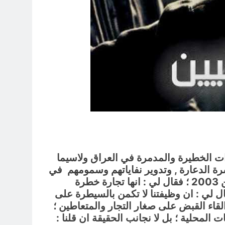
ات الخطيرة والمدمرة في العراق ولاسيما
رة الدعارة , وتدوير نفاياتهم وسمومهم في
المجتمع ؛ وقد سألت احدهم عن سبب انتشار المخدرات في العراق بعد سقوط الصنم الطائفي الهجين 2003 ؛ فقال لي : انها تجارة خطرة
ال لي : ان وظيفتنا لا تكمن بالسيطرة على
قاء القبض على صغار التجار والمتعاطين ؛
لمحلية ؛ بل لا نجانب الحقيقة ان قلنا :