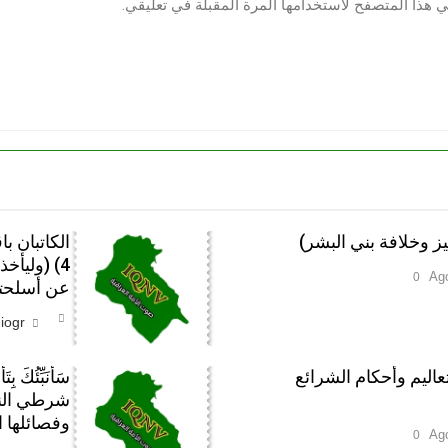
ي هذا المتصفح لاستخدامها المرة المقبلة في تعليقي.
الكاتبان ب
4) (وليأ
0
عن أسلحتك
iogr
عاليم وأحكام الشرائع
سَأُنَبِّئُكَ
شرطي النات
وفصائلها ا
0