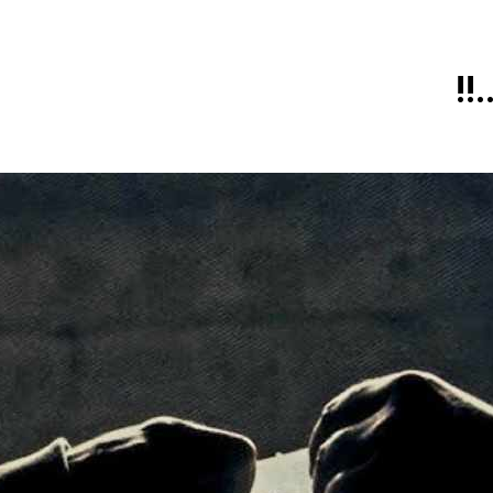
م للانتصار وسيوصلهم للانهيار
اشهر لوحة عالمية لل
!!
6 ساعات Ago
ال
ة مكة للدفاع المشترك: الخفايا النووية والتكنولوجية غير المعلنة… ن
خطب صلاة الجمعة (ح 26) (مفهوم أسماء الله الحسنى)