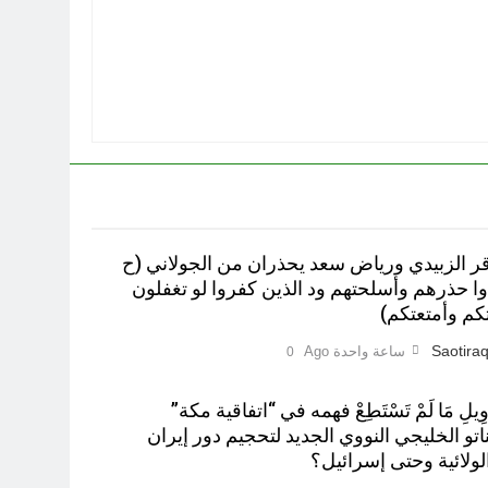
اقر الزبيدي ورياض سعد يحذران من الجولاني (ح
خذوا حذرهم وأسلحتهم ود الذين كفروا لو تغفلون
م وأمتعتكم)
Saotiraq
ساعة واحدة Ago
0
 بِتَأْوِيلِ مَا لَمْ تَسْتَطِعْ فهمه في “اتفاقية مكة”
و الخليجي النووي الجديد لتحجيم دور إيران
لولائية وحتى إسرائيل؟