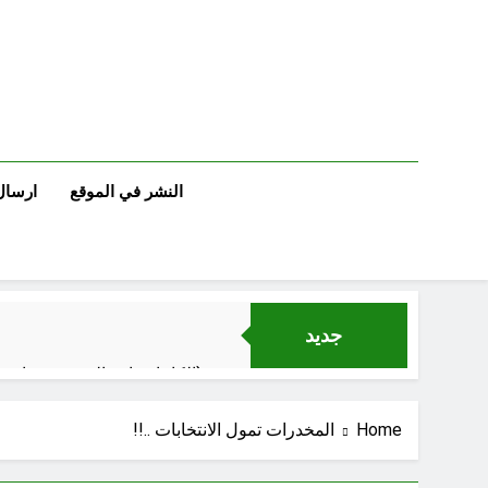
Ski
t
conten
النشر في الموقع
ارسال
جديد
الكاتبان باقر الزبيدي ورياض سعد يحذران من الجولاني (ح 4) (وليأخذوا حذرهم وأسلحتهم ود الذين كفروا لو تغفلون عن أسلحتكم وأمتعتكم)
Home
المخدرات تمول الانتخابات ..!!
سَأُنَبِّئُكَ بِتَأْوِيلِ مَا لَمْ تَسْتَطِعْ فهمه في “اتفاقية مكة” شرطي الناتو الخليجي النووي الجديد لتحجيم دور إيران وفصائلها الولائية وحتى إسرائيل؟