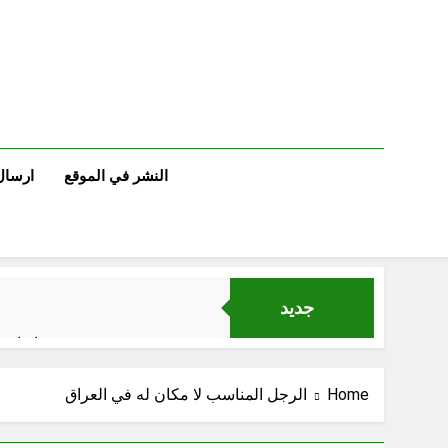
Ski
t
conten
النشر في الموقع
ارسال
جديد
اتفاقي
Home
الرجل المناسب لا مكان له في العراق
الكاتبان باقر الزبيدي ورياض سعد يحذران من الجولاني (ح 5) (لو تغفلون عن أسلحتكم وأمتعتكم فيميلون عليكم ميلة واحدة)