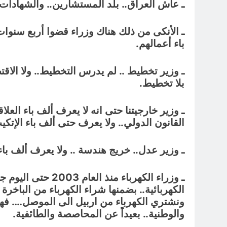
ـ عاش العراق.. بلد المستشارين.. والشهادات 
ـ الأنكى من ذلك هناك وزراء قضوا أربع سنوات أ
باء أعمالهم.
ـ وزير تخطيط .. لم يدرس التخطيط.. ولا الاقتص
بلا تخطيط.
ـ وزير خارجيتنا حتى انه لا يعرف ألف باء العلا
القانون الدولي.. ولا يعرف حتى ألف باء الإت
ـ وزير عدل.. خريج هندسة .. ولا يعرف ألف باء 
الكهربائية.. بضمنها شراء الكهرباء من الباخرة
ونشتري الكهرباء من اربيل الى الموصل…. فهؤل
والوطنية.. بعيداً عن المحاصصة والطائفية.