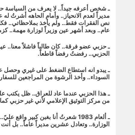
ـ شخص أعرفه جيداً.. لا يعرف من السياسة حتى
مديراً لعدم الانحياز.. وأمام الحاهه أشرتُ ل
نص الفقرات فقط.. ولم يأخذ بملاحظاتي.. فكان 
عام.. وبعد أشهر عين وزيراً لوزارة مهمة.. كز
ـ حزبي عضو فرقة.. كان طالباً فاشلاً معنا.. ع
الحزبي.. رفضتُ رفضاً قاطعاً.
ـ يبدو انه استطاع الضغط على غيري وحصل على 
السوداء.. وأخذ الرشوة من المراجعين للسفار
ـ هذا الحزبي عندما عاد للعراق.. ظل يكتب علي
من مركز التوثيق الإعلامي لأني غير حزبي كما
ـ ألعام 1983 شعرتُ أنا بغبن كبير و
الوزارة.. وتعادل عشرين مديراً عاماً.. بل أن