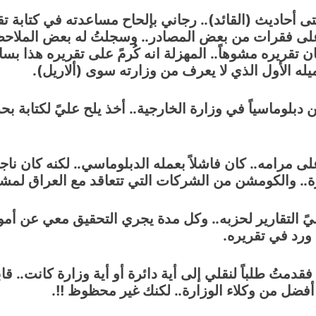
 أحاديث (القائد).. رجاني بإلحاح مساعدته في كتابة تقر
ه على فقرات من بعض المصادر.. وسجلتُ له بعض الملاحظات
تقريره مشوهاً.. المهزلة انه كُرمً على تقريره هذا بسا
ميله الأول الذي لا يعرف من وزارته سوى (ألاريل).
ين دبلوماسياً في وزارة الخارجية.. أخذ يلح عليً لكتابة 
مرامه.. كان فاشلاً بعمله الدبلوماسي.. لكنه كان ناجح
ة.. والكومشن من الشركات التي تتعاقد مع العراق لمشا
ً التقارير لحزبه.. وكل مدة يجري التحقيق معي عن أمورٍ 
 ورد في تقريره.
اقع عليً.. فقدمتُ طلباً لنقلي إلى أية دائرة أو أية وزارة كا
ت أفضل من وكلاء الوزارة.. لكنك غير محظوظ !!.