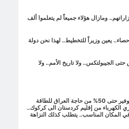
راتهم.. ومازال هؤلاء جميعاً لم يتعلموا ألف
صاء.. يعين وزيراً للتخطيط.. لهذا نحن دولة
حتى الجيبولتكس.. ولا تاريخ الأمم.. ولا
ـ وزراء الكهرباء منذ العام 2003 حتى اليوم جميعهم تكنوقراط.. ولهم خبرة.. لكنهم فشلوا بامتياز من توفير حتى 50% من حاجة العراق للطاقة
شتري الكهرباء من إقليم كردستان الى كركوك..
في المكان المناسب.. يتطلب كذلك النزاهة