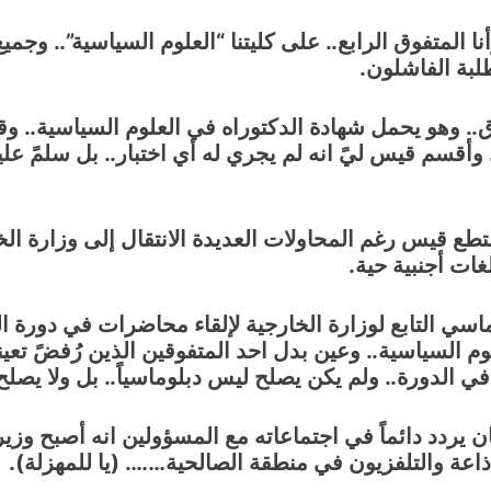
ا المتفوق الرابع.. على كليتنا “العلوم السياسية”.. وجم
ق.. وهو يحمل شهادة الدكتوراه في العلوم السياسية.. وق
 وأقسم قيس ليً انه لم يجري له أي اختبار.. بل سلمً عل
يستطع قيس رغم المحاولات العديدة الانتقال إلى وزارة ال
غات أجنبية حية.
ر الدبلوماسي التابع لوزارة الخارجية لإلقاء محاضرات في دور
وم السياسية.. وعين بدل احد المتفوقين الذين رُفضً تعي
في الدورة.. ولم يكن يصلح ليس دبلوماسياً.. بل ولا يصل
كان يردد دائماً في اجتماعاته مع المسؤولين انه أصبح وزيرا
ذاعة والتلفزيون في منطقة الصالحية……. (يا للمهزلة).