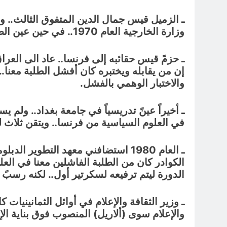
ـ الزميل قيس جمال الدين المتفوق الثالث.. وأن
وزارة الخارجية العام 1970.. في حين عين الطلبة الفاشلون.
ـ حزمً قيس حقائبه إلى فرنسا.. عاد الى العرا
إن من يقابله ويختبره كان أفشل الطلبة معنا..
والاختبار الوهمي بالفشل.
ـ أخيراً عينً تدريسياً في جامعة بغداد.. ولم 
في العلوم السياسية من فرنسا.. ويتقن ثلاث ل
ـ العام 1980 استضافني معهد التطوي
الكوادر كان من الطلبة الفاشلين معنا في العل
الدورة ليتم ترفيعه لسكرتير أول.. لكنه رسبً 
ـ وزير الثقافة والإعلام في أوائل الثمانينيات 
والإعلام سوى (ألاريل) المنصوب فوق بناية الإ