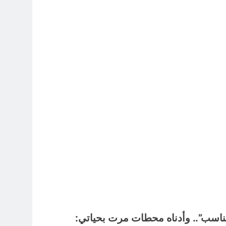
6 ساعات Ago
لرواتب الجديد منهج أصلاح لبناء مستدام
7 ساعات Ago
ة الرقمية (سوالف) والحقيقة العلمية
7 ساعات Ago
موت / راي الفلسفة التجريدية للانسان
7 ساعات Ago
مسؤولية خلال الحرب الإيرانية–العراقية
9 ساعات Ago
اد القانونيّة والسياسيّة للأتفاق الإطاري
9 ساعات Ago
مناسب”.. وأدناه محطات مرت بحياتي: