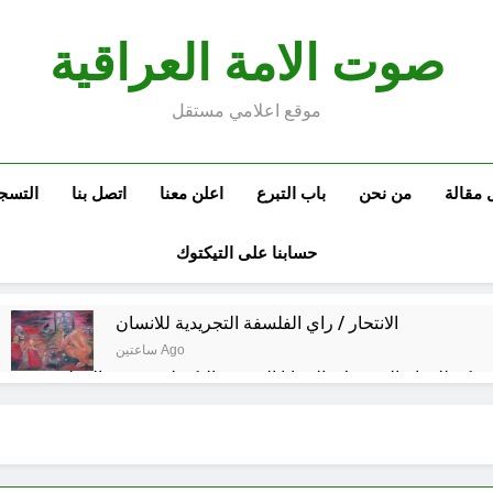
صوت الامة العراقية
موقع اعلامي مستقل
 مقالة
من نحن
باب التبرع
اعلن معنا
اتصل بنا
التسج
حسابنا على التيكتوك
الانتحار / راي الفلسفة التجريدية للانسان
ساعتين Ago
ة مكة للدفاع المشترك: الخفايا النووية والتكنولوجية غير المعلنة… ن
خطب صلاة الجمعة (ح 26) (مفهوم أسماء الله الحسنى)