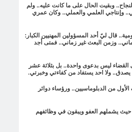
جاح.. وبقيت الحال على ما كانت عليه.. ولم
. وإنتاجي العلمي والعملي.. وكان عمري
ً في إحدى المؤسسات الحكومية.. قال ليً أحد المسؤولين المهنيين الكبار:
 زماني.. وزمن البعث غير زماني.. فمتى أجد
القضاء ليس بدعوى واحدة.. بل بثلاثة عشر
حد يصدق.. ولا احد يستفاد من كفاءتي وخبرتي.
الصف الأول من الدبلوماسيين.. ورؤساء دوائر
. حيث يشملهم العفو ويبقون في وظائفهم