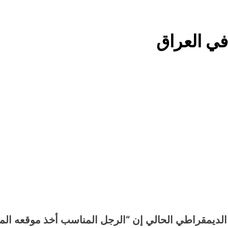
استقرار استلام الرواتب وسُلَّم ا
في العراق
صيف العراق وبغداد… المعتدل بين السخري
المخطط البياني لل
البرنامج الكيميائي الإيراني وحلبجة: الجدل حول ال
قراءة تحليليّة في الأبع
 الديمقراطي الحالي إن “الرجل المناسب أخذ موقعه ال