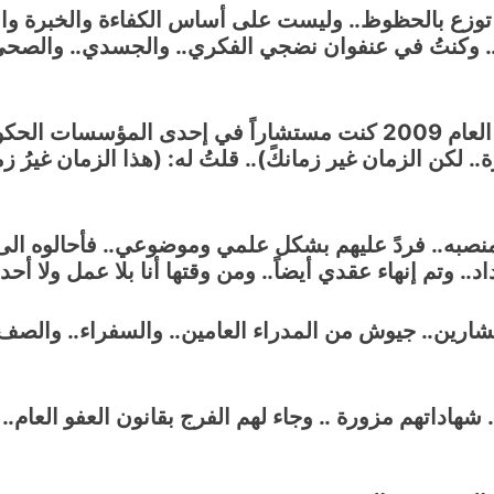
توزع بالحظوظ.. وليست على أساس الكفاءة والخبرة والن
. وكنتُ في عنفوان نضجي الفكري.. والجسدي.. والصحي.
ـ بعد العام 2003 لم أعاد الى الوظيفة.. وفي العام 2009 كنت مستشارا
رة.. لكن الزمان غير زمانكً).. قلتُ له: (هذا الزمان غيرُ
صبه.. فردً عليهم بشكل علمي وموضوعي.. فأحالوه الى 
د.. وتم إنهاء عقدي أيضاً.. ومن وقتها أنا بلا عمل ولا أ
ك مئات المستشارين.. جيوش من المدراء العامين.. والسفراء.. و
هاداتهم مزورة .. وجاء لهم الفرج بقانون العفو العام.