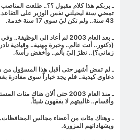
ـ بربكم هذا كلام مقبول ؟؟.. طلعت المناصب 
تمضي سنة ليحيلني نفس الوزير على التقاعد.
43 سنة.. ولم تكن ليً سوى 17 سنة خدمة.
(دكتور.. أنت عالم.. وخبرة مهنية.. وقيادية ناد
زماني؟).. نظرً إليً بألم.. وأخفض رأسهُ.
ـ لم تمض أشهر حتى أقيل هذا المسؤول من من
دعاوى كيدية.. فلم يجد خياراً سوى مغادرة بغدا
ـ منذ العام 2003 حتى ألان هنا
وأقسام.. غالبيتهم لا يفقهون شيئاً.
ـ وهناك مئات من أعضاء مجالس المحافظات.. ش
وبشهاداتهم المزورة.