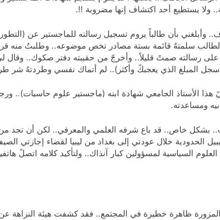
لطالب سلمتهُ قائمة بستة مصادر تخص موضوعه.. وطلبتُ منه قرا
ى رسالته صمتً قليلاً.. وأخرجً من حقيبته دفتر صكوك.. وقال لي: (
أن أسجل المبلغ الذي يعجبكً وأكثر).. لم أتماك نفسي وطردتهُ شر طر
ي ليبيا أرسل ليً هذا الأستاذ الجامعي شهادة ابنه (ماجستير علوم حاسبات
بيه ومساعدته.
شكل خاص.. قد باع شرفه العلمي والمعرفي.. لكن أن تجد من يتبا
موز العام 2001 في منطقة طريبيل الحدودية خلال عودتي إلى بغداد من ليبيا لقضاء 
العلوم السياسية لمسؤولين كبار آنذاك.. ولتأكيد كلامه اتصلً هاتفي