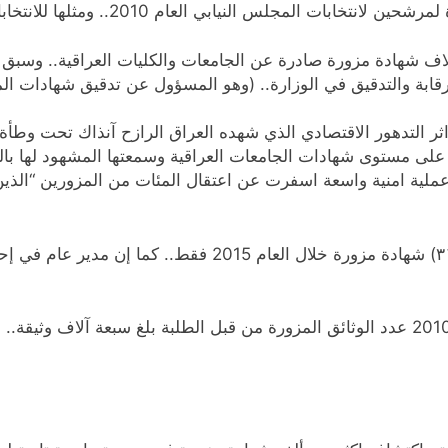
لرقابة والتدقيق في الوزارة.. (وهو المسؤول عن تدقيق شهادات ا
ثر التدهور الاقتصادي الذي شهده العراق الرازح آنذاك تحت وطأة
نظام صدام عام 2003، وهذا ما أثر على مستوى شهادات الجامعات العراقية وسمعتها الم
ت عملية امنية واسعة اسفرت عن اعتقال المئات من المزورين “ال
ـ فيما كشف وزير التربية الحالي محمد إقبال عن (٣١٢٤) شهادة م
ـ وكشفت وزارة التعليم العالي والبحث العلمي العام 2010 عدد الوثائق المزورة من قبل الطلب