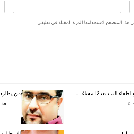
ي هذا المتصفح لاستخدامها المرة المقبلة في تعليقي.
النت بعد12مساءً ….
من يطارد ا
tion
0
نها..!
الانتخابات