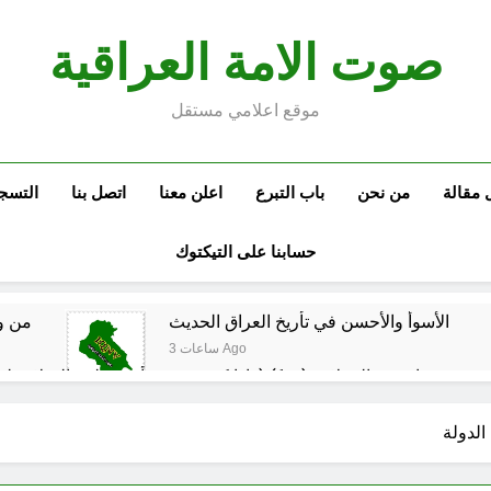
صوت الامة العراقية
موقع اعلامي مستقل
 مقالة
من نحن
باب التبرع
اعلن معنا
اتصل بنا
التسج
حسابنا على التيكتوك
الأسوأ والأحسن في تأريخ العراق الحديث
من و
3 ساعات Ago
م العراقي الحر
مجلس عزاء حسيني (البصيرة في القرآن الكريم وعند العباس عليه السلام)
الدولة
4 ساعات Ago
الحشود السورية على الحدود العراقية: لماذا الآن؟ وهل