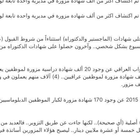
 بحسب إحصاءات لديوان الرقابة المالية لسنة 2010 تم اكتشاف اكثر من ألف شهادة مزورة في مد
 بحسب إحصاءات لديوان الرقابة المالية لسنة 2010 تم اكتشاف اكثر من ألف شهادة مزورة في مد
شهادات (الماجستير والدكتوراه) استثناءاً من شروط القبول (عل
سبوع بشكل شخصي.. وآخرون حصلوا على شهادات الدكتوراه من دول ل
ـ ليعود بعدها وزير العدل.. ويصرح أن هناك خمسين ألف
ـ كشف إبراهيم الجعفري وزير الخارجية منتصف العام 2015 عن وجود 170 شهاد
) أصلية (أي صحيحة).. لكنها جاءت عن طريق التزوير.. فالعديد م
خمسة أو عشرة ملايين دينار.. ليصبح هؤلاء المزورين أساتذة في 