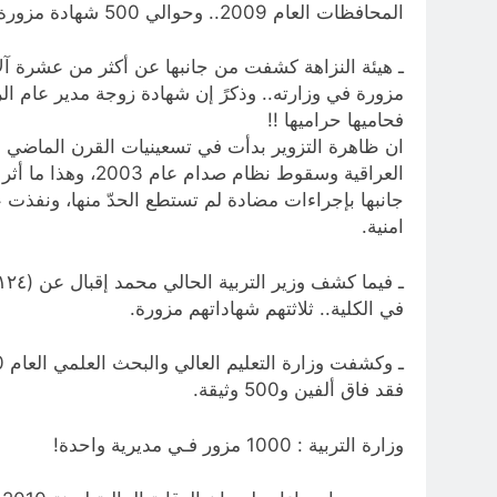
المحافظات العام 2009.. وحوالي 500 شهادة مزورة لمرشحين لانتخابات المجلس النيابي العام 2010.. ومثلها للانتخابات النيابية العام 2014.
مزورة في وزارته.. وذكرً إن شهادة زوجة مدير عام ا
فحاميها حراميها !!
ان ظاهرة التزوير بدأت في تسعينيات القرن الماضي ا
العراقية وسقوط 
جانبها بإجراءات مضادة لم تستطع الحدّ منها، ونفذ
امنية.
في الكلية.. ثلاثتهم شهاداتهم مزورة.
فقد فاق ألفين و500 وثيقة.
وزارة التربية : 1000 مزور فـي مديرية واحدة!