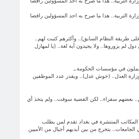
يرية واحدة تابعة لوزارة التربية.. هذا ما صرح به احد المسؤولين رافضا
يرية واحدة تابعة لوزارة التربية.. هذا ما صرح به احد المسؤولين رافضا
ى طريقة النظام السابق).. وأكثرهم كتبت لهم..
م يزوروها.. ولا يجيدون أية لغة.. (يا لمهازل
 شهادة مزورة لموظفين عراقيين.. (4) آلاف منهم يعملون في وزارة العدل.. (خوش عدل).. ويقدر عدد الموظفين
ة مزورة لكبار الموظفين الدبلوماسيين.. بعضهم سفراء.. لكن القضية سوفت.. ولم يتخذ أي
ن المكاتب المنتشرة في بغداد تقدم لمن يطلب
الجامعات.. يتخرج من بين أيديهم أجيال من الأميين