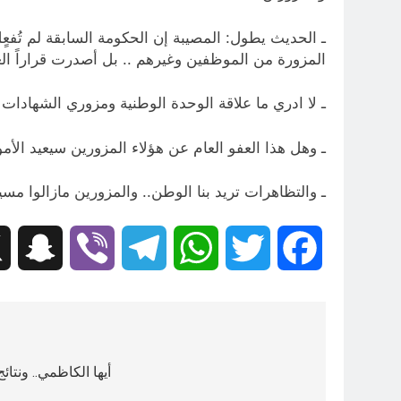
ـ الحديث يطول: المصيبة إن الحكومة السابقة لم تُفع
المزورة من الموظفين وغيرهم .. بل أصدرت قراراً العام 2010 بإعفاء أصحاب الشهادات المزورة وإلغاء مسائلتهم قا
ـ لا ادري ما علاقة الوحدة الوطنية ومزوري الشهادات
ـ وهل هذا العفو العام عن هؤلاء المزورين سيعيد ال
ـ والتظاهرات تريد بنا الوطن.. والمزورين مازالوا م
hat
Viber
Telegram
WhatsApp
Twitter
Facebook
تصفّح
المقالات
أيها الكاظمي.. ونتائ