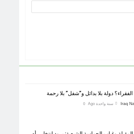
لفقراء؟ دولة بلا بدائل و”شفل” بلا رحمة
Iraq Na
سنة واحدة Ago
0
 المقبلة وغياب الحماسة الشيعية: برود انتخابي أم