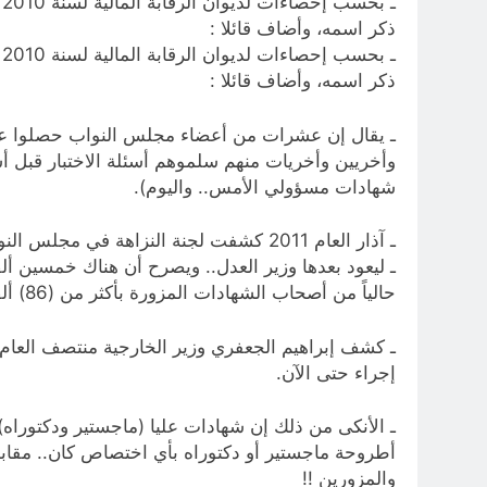
ـ
ذكر اسمه، وأضاف قائلا :
ـ
ذكر اسمه، وأضاف قائلا :
ـ يقال إن عشرات من أعضاء مجلس النواب حصلوا على 
وأخريين وأخريات منهم سلموهم أسئلة الاختبار قبل أ
شهادات مسؤولي الأمس.. واليوم).
ـ آذار العام 2011 كشفت لجنة النزاهة في مجلس النواب العراقي عن وجود 20 ألف شهادة دراسية مزورة لموظفين يعملون في مؤسسات الحكومة.ـ
حالياً من أصحاب الشهادات المزورة بأكثر من (86) ألف مزور.
إجراء حتى الآن.
ـ الأنكى من ذلك إن شهادات عليا (ماجستير ودكتوراه
أطروحة ماجستير أو دكتوراه بأي اختصاص كان.. مقابل 
والمزورين !!