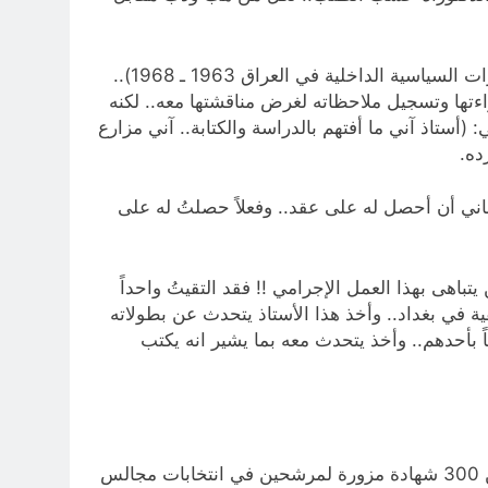
ـ في العام 1995 اتصلً بيً هاتفياً أستاذ جامعي معروف.. وأبلغني بأن طالباً يروم تسجيل رسالته للماجستير عن (التطورات السياسية الداخلية في العراق 1963 ـ 1968)..
ءتها وتسجيل ملاحظاته لغرض مناقشتها معه.. لكنه
أستاذ آني ما أفتهم بالدراسة والكتابة.. آني مزارع
ده.
).. ورجاني أن أحصل له على عقد.. وفعلاً حصلتُ له على
هى بهذا العمل الإجرامي !! فقد التقيتُ واحداً
إجازتي الصيفية في بغداد.. وأخذ هذا الأستاذ يتحدث عن بطولاته
اً بأحدهم.. وأخذ يتحدث معه بما يشير انه يكتب
ـ الكارثة كانت بعد العام 2003.. فأصبحت الشهادات المزورة ظاهرة خطيرة في المجتمع.. فقد كشفت هيئة النزاهة عن 300 شهادة مزورة لمرشحين في انتخابات مجالس