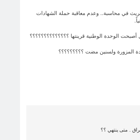
التريث في محاسبة.. وعدم معاقبة حملة الشهادات
فهل أصبحت الوحدة الوطنية قرينتها ؟؟؟؟؟؟؟؟؟؟؟؟؟؟
شهادة المزورة ولسنين مضت ؟؟؟؟؟؟؟؟؟
اق .. متى ينتهي ؟؟