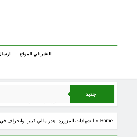
Ski
t
conten
النشر في الموقع
ارسال
جديد
الكاتبان باقر الزبيدي ورياض سعد يحذران من الجولاني (ح 1) (وإذا كنت فيهم فأقمت لهم الصلاة فلتقم طائفة منهم معك وليأخذوا أٍسلحتهم)
الإعلا
Home
الشهادات المزورة.. هدر مالي كبير.. وانحراف في 