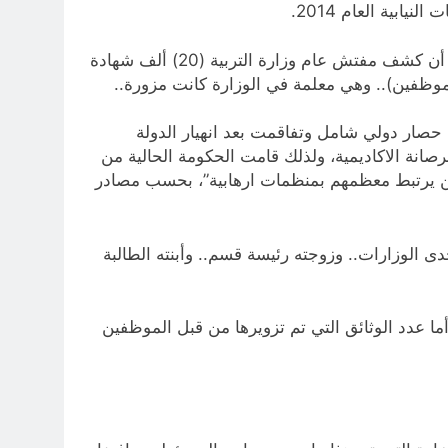
ـ هيئة النزاهة كشفت من جانبها عن أكثر من عشرة آلاف شهادة مزورة صادرة عن الجامعات والكليات العراقية.. وسبق أن كشف مفتش عام وزارة التربية (20) ألف شهادة
لموظفين).. وهي معلمة في الوزارة كانت مزورة..
 حصار دولي شامل وتفاقمت بعد انهيار الدولة
شهود لها بالرصانة الاكاديمية، ولذلك قامت الحكومة الحالية من
ذين يرتبط معظمهم بمنظمات ارهابية”، بحسب مصادر
زورة خلال العام 2015 فقط.. كما إن مدير عام في إحدى الوزارات.. وزوجته رئيسة قسم.. وأبنته الطالبة
ة بلغ سبعة آلاف وثيقة.. أما عدد الوثائق التي تم تزويرها من قبل الموظفين