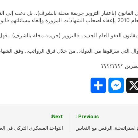
ٍل القانون (باعتبار التزوير جريمة مخلة بالشرف).. بل دعت إلى 
نونياً.
 بقانون العفو العام الجديد.. فالتزوير (جريمة مخلة بالشرف).. 
أموال التي سرقوها من الدولة.. من خلال فرق الرواتب.. وفق ال
سيطرين ؟؟؟؟؟؟؟؟
Share
Messenger
Snapc
X
Next:
Previous:
ج استراتيجية: الرقص مع الثعابين
التواجد العسكري التركي في العر