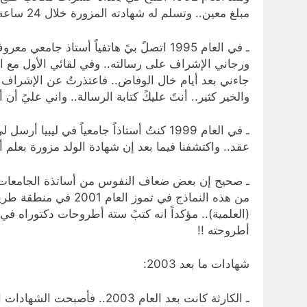
مبلغ معين.. وتسلم له شهادته المزورة خلال 24 ساعة.. ولا يستطيع أحد اكتشاف إنها مضروبة !!.
ورجاني الإشراف على رسالته.. وفي لقائي الأول مع ا
جاءني بعد أيام خال الوفاض.. فاعتذرتُ عن الإشراف عل
والخير كثير.. أنتً عليكً كتابة الرسالة.. واني عليً 
ـ في العام 1999 كنتُ أستاذاً جامعياً ف
عقد.. واكتشفنا فيما بعد إن شهادة الولد مزورة بعلم أ
ـ صحيح إن بعض ضعاف النفوس من أساتذة الجامعات.. ب
من هذه النماذج في ت
(العلمية).. مؤكداً انه كتبً ستة أطروحات دكتوراه في 
أطروحته !!
شهادات ما بعد 2003: