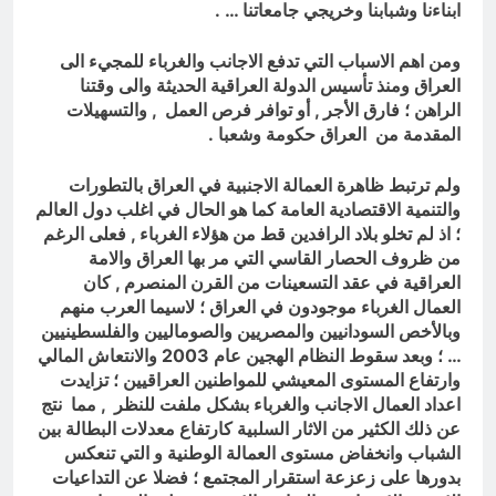
ابناءنا وشبابنا وخريجي جامعاتنا … .
ومن اهم الاسباب التي تدفع الاجانب والغرباء للمجيء الى
العراق ومنذ تأسيس الدولة العراقية الحديثة والى وقتنا
الراهن ؛ فارق الأجر , أو توافر فرص العمل , والتسهيلات
المقدمة من العراق حكومة وشعبا .
ولم ترتبط ظاهرة العمالة الاجنبية في العراق بالتطورات
والتنمية الاقتصادية العامة كما هو الحال في اغلب دول العالم
؛ اذ لم تخلو بلاد الرافدين قط من هؤلاء الغرباء , فعلى الرغم
من ظروف الحصار القاسي التي مر بها العراق والامة
العراقية في عقد التسعينات من القرن المنصرم , كان
العمال الغرباء موجودون في العراق ؛ لاسيما العرب منهم
وبالأخص السودانيين والمصريين والصوماليين والفلسطينيين
… ؛ وبعد سقوط النظام الهجين عام 2003 والانتعاش المالي
وارتفاع المستوى المعيشي للمواطنين العراقيين ؛ تزايدت
اعداد العمال الاجانب والغرباء بشكل ملفت للنظر , مما نتج
عن ذلك الكثير من الاثار السلبية كارتفاع معدلات البطالة بين
الشباب وانخفاض مستوى العمالة الوطنية و التي تنعكس
بدورها على زعزعة استقرار المجتمع ؛ فضلا عن التداعيات