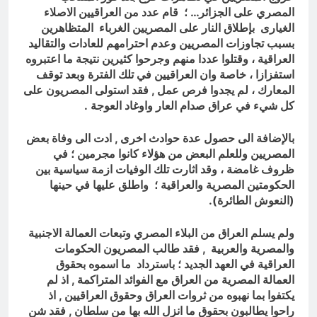
المصري على الجزائر… ؛ قام عدد من العراقيين الاصلاء
الغيارى بإطلاق النار على المصريين الغرباء المتظاهرين
بسبب تجاوزات المصريين وعدم احترامهم للعادات والتقاليد
العراقية ، وقتلوا عددا منهم وجرحوا كثيرين نتيجة ما اعتبروه
استفزازا ، خاصة وان العراقيين في تلك الفترة وبعد توقف
المعارك ، لم يجدوا فرص عمل , فقد استولى المصريون على
كل شيء في عراق صدام العار واوغاد العوجة .
بالإضافة الى حصول عدة حوادث اخرى , ادت الى وفاة بعض
المصريين وللعلم البعض من هؤلاء كانوا مجرمين ؛ في
ظروف غامضة ، وقد اثارت تلك الوفيات ازمة سياسية بين
الحكومتين المصرية والعراقية ؛ واطلق عليها في حينها
(النعوش الطائرة).
ولم يسلم العراق من البلاء المصري وتبعات العمالة الاجنبية
والمصرية والعربية , فقد طالب المصريون الحكومات
العراقية في العهد الجديد ؛ باسترداد ما اسموه بحقوق
العمالة المصرية من العراق مع الفوائد المتراكمة , اذ لم
يكتفوا بما نهبوه من ثروات العراق وحقوق العراقيين , اذ
راحوا يطالبون بحقوق ما انزل الله بها من سلطان , فقد شن