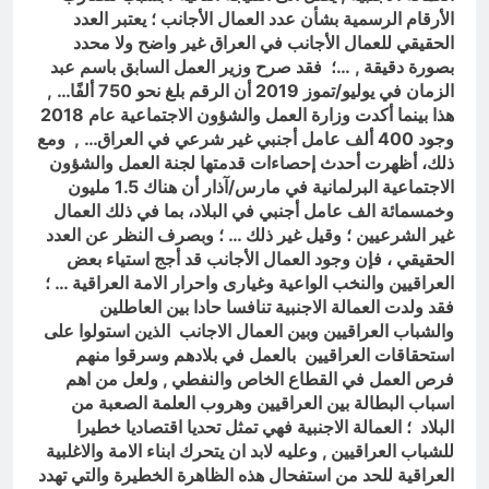
الأرقام الرسمية بشأن عدد العمال الأجانب ؛ يعتبر العدد
الحقيقي للعمال الأجانب في العراق غير واضح ولا محدد
بصورة دقيقة , …؛ فقد صرح وزير العمل السابق باسم عبد
الزمان في يوليو/تموز 2019 أن الرقم بلغ نحو 750 ألفًا… ,
هذا بينما أكدت وزارة العمل والشؤون الاجتماعية عام 2018
وجود 400 ألف عامل أجنبي غير شرعي في العراق… , ومع
ذلك، أظهرت أحدث إحصاءات قدمتها لجنة العمل والشؤون
الاجتماعية البرلمانية في مارس/آذار أن هناك 1.5 مليون
وخمسمائة الف عامل أجنبي في البلاد، بما في ذلك العمال
غير الشرعيين ؛ وقيل غير ذلك … ؛ وبصرف النظر عن العدد
الحقيقي ، فإن وجود العمال الأجانب قد أجج استياء بعض
العراقيين والنخب الواعية وغيارى واحرار الامة العراقية … ؛
فقد ولدت العمالة الاجنبية تنافسا حادا بين العاطلين
والشباب العراقيين وبين العمال الاجانب الذين استولوا على
استحقاقات العراقيين بالعمل في بلادهم وسرقوا منهم
فرص العمل في القطاع الخاص والنفطي , ولعل من اهم
اسباب البطالة بين العراقيين وهروب العلمة الصعبة من
البلاد ؛ العمالة الاجنبية فهي تمثل تحديا اقتصاديا خطيرا
للشباب العراقيين , وعليه لابد ان يتحرك ابناء الامة والاغلبية
العراقية للحد من استفحال هذه الظاهرة الخطيرة والتي تهدد