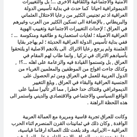
الامنية والاجتماعية والثقافية الاخرى …؛ بل والتغييرات
الديموغرافية احيانا كما حدث في بداية تأسيس الدولة
العراقية اذ تم تجنيس الكثير من رعايا الاحتلال العثماني
والبريطاني , بالإضافة الى تسكين الكثير من العرب وغيرهم
في العراق ؛ لإحداث التغييرات الاجتماعية وتغييب الهوية
العراقية الاصيلة ؛ لغايات استعمارية و طائفية ومنكوسة … ؛
ففي بداية تأسيس الدولة العراقية الحديثة ؛ لم يهاجر بقايا
العثمنة ولم يرجع رعايا الاتراك الى بلادهم الاصلية او يلتحقوا
بأسيادهم الاتراك في تركيا , وانما طاب لهم المقام في
العراق , بل وتسنموا القيادة فيه والزعامة على اهله …؟! ,
وكذلك جاءت افواج من الموظفين والمعلمين الغرباء من
الدول العربية للعمل في العراق ومن ثم الحصول على
الجنسية العراقية والبقاء في العراق , وبلغ التغيير
الديموغرافي وقتذاك حدا خطرا , مما اثر تأثيرا سلبيا على
الواقع السياسي والاجتماعي والاقتصادي والديني واستمر الى
هذه اللحظة الراهنة .
وكانت للعراق تجربة قاسية ومريرة مع العمالة العربية
الوافدة , وكان ذلك في ثمانينات القرن المنصرم اثناء الحرب
العراقية – الايرانية، وقد بلغت تلك العمالة ارقاما قياسية،
مقارنة بعدد نفوس العراق والايدي القادرة على العمل فيه