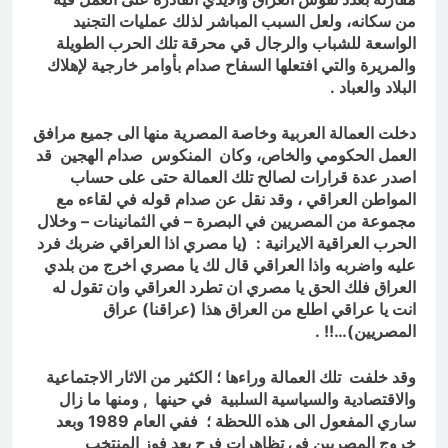
من سكانه، ولعل السبب المباشر لذلك عمليات التجنيد
الواسعة للشباب والرجال قي محرقة تلك الحرب الطويلة
والمريرة والتي افتعلها السفاح صدام بأوامر خارجية لإهلاك
البلاد والعباد .
دخلت العمالة العربية وخاصة المصرية منها الى جميع مرافق
العمل الحكومي والخاص، وكان المنكوس صدام الهجين قد
اصدر عدة قرارات لصالح تلك العمالة حتى على حساب
المواطن العراقي ، وقد نقل عن صدام قوله في لقاءه مع
مجموعة من المصريين في البصرة – في الثمانينات – وخلال
الحرب العراقية الايرانية : (يا مصري اذا العراقي ضربك فرد
عليه واضربه واذا العراقي قال لك يا مصري اخرج من بلدي
العراق فلك الحق يا مصري ان تطرد العراقي وان تقول له
انت يا عراقي اطلع من العراق هذا (عراقنا) عراق
المصريين)…!! .
وقد خلفت تلك العمالة وراءها ؛ الكثير من الاثار الاجتماعية
والاقتصادية والسياسية السلبية في حينها , ومنها ما زال
ساري المفعول الى هذه اللحظة ؛ ففي العام 1989 وبعد
خروج المصريين في تظاهرات فرح بعد فوز المنتخب