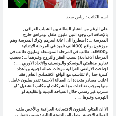
المنافي.. ووصايا لم تُنفذ
14 ساعة Ago
لوحة النشوة / راي الفلسفة
اسم الكاتب : رياض سعد
التجريدية للانسان
14 ساعة Ago
على الرغم من انتشار البطالة بين الشباب العراقي ,
بالإضافة الى وجود اثنين مليون طفل ومراهق خارج
المدرسة … ؛ اضطروا الى اعانة اسرهم وترك المدرسة وهم
موزعون بواقع (400الف تلميذ في المرحلة الابتدائية
و600الف طالب في المرحلة المتوسطة ومليون طالب في
المرحلة الاعدادية) بسبب الفقر والنزوح وغيرهما … ؛ بحسب
تقارير منظمتي اليونسكو واليونسيف والاتحاد الاوربي …. ؛
اجتاحت الاراضي العراقية موجات عمالة اجنبية و بأعداد
كبيرة جدا , لا تتناسب مع الواقع الاقتصادي العام , فقد
اعلنت مصادر متعددة ان العمالة الاجنبية تقدر بمليون عامل ,
منها بموجب تعاقدات مع الشركات او مكاتب التشغيل ’ او
تسرب غير رسمي خلال السياحة الدينية والتقليدية او
التهريب وغيرها … .
الا ان المتابع للشؤون الاقتصادية العراقية وبالأخص ملف
العمالة الاجنبية , يصل الى النتيجة التالية : بسبب تتضارب