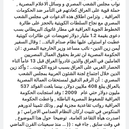
نواب مجلس الشعب المصري و وسائل الاعلام المصرية ,
حملة قوية على العراق كعادتهم في التآمر ضد الحكومات
العراقية , وتزامن اطلاق هذه الدعوات في مجلس الشعب
المصري مع نجاح السلطات الكويتية بالحجز على طائرة
الخطوط الجوية العراقية في مطار غاتويك البريطاني بسب
دعوى بقيمة 1.2 مليار دولار تعويضات عن طائرات كويتية
عطبت او استولى عليها نظام صدام البائد… ؛ وقال السفير
أيمن زين الدين- نائب مساعد وزير الخارجية المصري : ان
الحكومة المصرية لن تفرط بحقوق العمال المصريين
العاملين في العراق والذين غادروا العراق قبل 13 عاماً اثناء
الحصار الغربي على العراق بسبب غزوه الكويت… ؛ وأكد زين
الدين خلال اجتماع لجنة الشئون العربية بمجلس الشعب
المصري : أن الرقم الدقيق لمستحقات العمالة المصرية
بالعراق يبلغ 408 ملايين دولار، بينما بلغت الفوائد 537
مليون دولار حتي عام 2009 ؛ وقد استجابت الحكومة
العراقية للضغوط المصرية الباطلة , واعطت الحكومة
العراقية رواتب تقاعدية مجزية لهم , وذلك تثمينا لدورهم
المنكوس في تثبيت اركان النظام الصدامي الاجرامي ؛ و
اصدرت هيأة التقاعد العامة، توضيحا حول هذا الموضوع ,
في وقت سابق , جاء فيه : (( … منذ سبعينات القرن الماضي